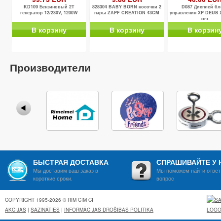
KD109 Бензиновый 2T
828304 BABY BORN носочки 2
D087 Дисплей бл
генератор 12/230V, 1200W
пары ZAPF CREATION 43CM
управления XP DEUS 
orx
В корзину
В корзину
В корзин
Производители
БЫСТРАЯ ДОСТАВКА
СПРАШИВАЙТЕ У 
Мы доставим ваш заказ в
Мы поможем найти ответ
короткие сроки.
вопрос
COPYRIGHT 1995-2026 © RIM CIM CI
AKCIJAS
|
SAZINĀTIES
|
INFORMĀCIJAS DROŠIBAS POLITIKA