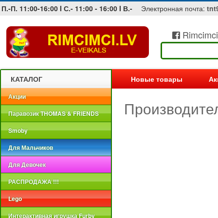
П.-П. 11:00-16:00 I С.- 11:00 - 16:00 I В.-
Электронная почта:
tnt
Rimcimci
Jobs at sea and maritime vacancies
КАТАЛОГ
Новые товары
Ак
Акции
Производител
Паравозик THOMAS & FRIENDS
Smoby
Для Мальчиков
Для Девочек
РАСПРОДАЖА !!!
Lego
Интерактивная игрушка Furby