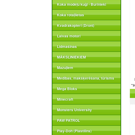
Koka modeļu kuģi - Burinieki
Koka rotaļlietas
Kvadrakopteri (Droni)
Laivas motori
Lidmašīnas
MĀKSLINIEKIEM
Mazuļiem
Medības, makšķerēšana, tūrisms
"H
Mega Bloks
Minecraft
Monsters University
PAW PATROL
Play-Doh (Plastilīns)