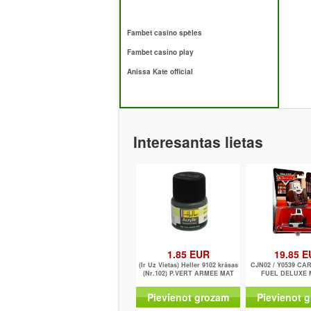
Fambet casino spēles
Fambet casino play
Anissa Kate official
Interesantas lietas
1.85 EUR
19.85 
(Ir Uz Vietas) Heller 9102 krāsas
CJN02 / Y0539 CA
(Nr.102) P.VERT ARMEE MAT
FUEL DELUXE 
Pievienot grozam
Pievienot 