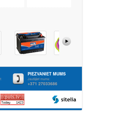
PIEZVANIET MUMS
t
Jautājiet mums:
+371 27033686