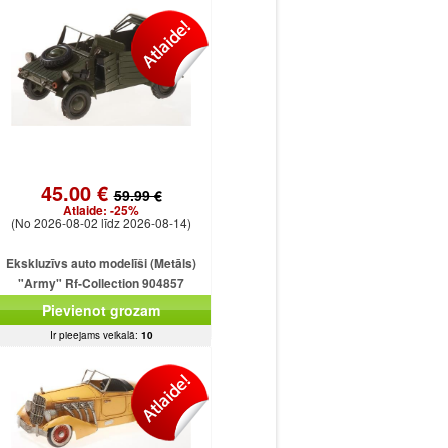
45.00 €
59.99 €
Atlaide:
-25%
(No 2026-08-02 līdz 2026-08-14)
Ekskluzīvs auto modelīši (Metāls)
"Army" Rf-Collection 904857
(32x14x14cm)
Pievienot grozam
Ir pieejams veikalā:
10