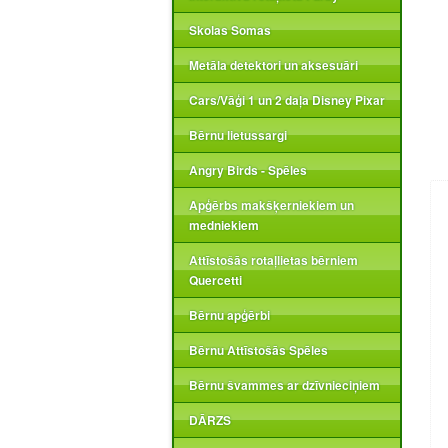
Skolas Somas
Metāla detektori un aksesuāri
Cars/Vāģi 1 un 2 daļa Disney Pixar
Bērnu lietussargi
Angry Birds - Spēles
Apģērbs makšķerniekiem un
medniekiem
Attīstošās rotaļlietas bērniem
Quercetti
Bērnu apģērbi
Bērnu Attīstošās Spēles
Bērnu švammes ar dzīvnieciņiem
DĀRZS