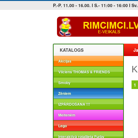
P.-P. 11.00 - 16.00. I S.- 11:00 - 16:00 I Sv.
Jobs at sea and maritime vacancies
KATALOGS
Ja
Akcijas
K
Vilciens THOMAS & FRIENDS
Smoby
1
Zēniem
IZPĀRDOŠANA !!!
Meitenēm
Lego
Interaktīvā rotaļlieta Furby