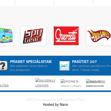
PRASIET SPECIĀLISTAM
PASŪTIET 24/7
Mēs palidzēsim atrast atbildi uz
Mēs saņēmam pasūtījumus 24 s
jūsu jautājumiem.
dienā, 7 dienas nedeļā.
AKCIJAS, ATRIE
LITIKA
KREDITI, OCTA,
KASKO,
VIESNICAS,
SEO оптимизация вебсайтов в Риге
LETAS
Hosted by Nano
AVIOBILETES,