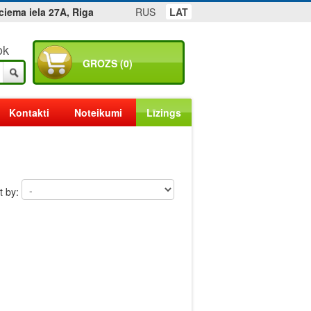
ciema iela 27A, Riga
RUS
LAT
ok
GROZS (0)
Kontakti
Noteikumi
Līzings
t by: