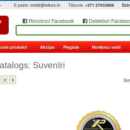
-
E-pasts:
tnt92@inbox.lv
Tālrunis:
+371 27033686
Dzir
Rimcimci Facebook
Detektori Facebo
unie produkti
Akcijas
Piegāde
Norēķinu veidi
atalogs: Suvenīri
2
3
Sor