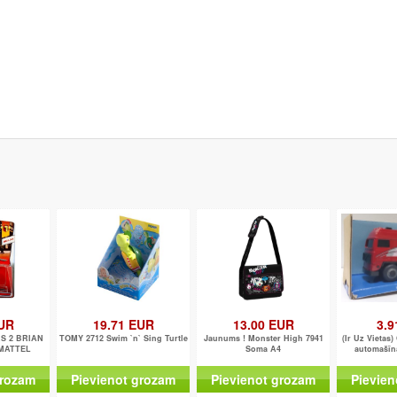
EUR
19.71 EUR
13.00 EUR
3.9
RS 2 BRIAN
TOMY 2712 Swim `n` Sing Turtle
Jaunums ! Monster High 7941
(Ir Uz Vietas
MATTEL
Soma A4
automašīn
grozam
Pievienot grozam
Pievienot grozam
Pievien