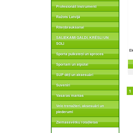
Profesionāli instrumenti
Ražots Latvijā
Riteņbraukšanai
SALIEKAMI GALDI, KRĒSLI UN
SOLI
Ek
Sporta pulksteņi un aproces
Sportam un atpūtai
SUP dēļi un aksesuāri
Suvenīri
1
Vasaras mantas
Velo trenažieri, aksesuāri un
piederumi
Ziemassvētku rotaļlietas