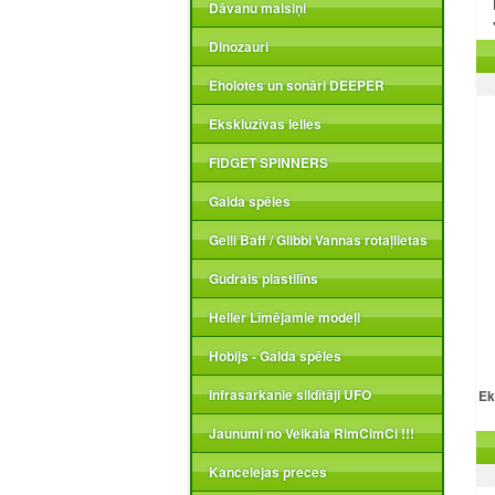
Dāvanu maisiņi
Dinozauri
Eholotes un sonāri DEEPER
Ekskluzīvas lelles
FIDGET SPINNERS
Galda spēles
Gelli Baff / Glibbi Vannas rotaļlietas
Gudrais plastilīns
Heller Līmējamie modeļi
Hobijs - Galda spēles
Infrasarkanie sildītāji UFO
Ek
Jaunumi no Veikala RimCimCi !!!
Kancelejas preces