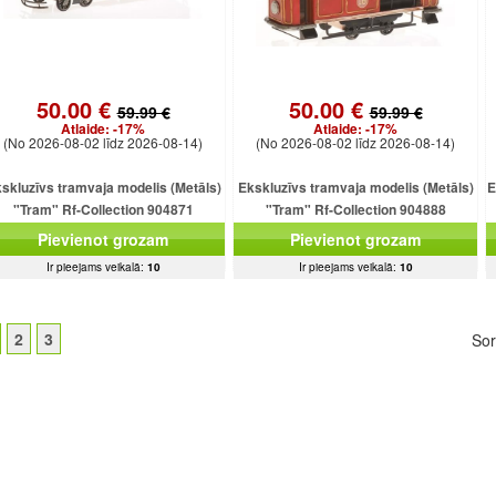
50.00 €
50.00 €
59.99 €
59.99 €
Atlaide:
-17%
Atlaide:
-17%
(No 2026-08-02 līdz 2026-08-14)
(No 2026-08-02 līdz 2026-08-14)
skluzīvs tramvaja modelis (Metāls)
Ekskluzīvs tramvaja modelis (Metāls)
E
"Tram" Rf-Collection 904871
"Tram" Rf-Collection 904888
(34x9x13cm)
(32x11x20cm)
Pievienot grozam
Pievienot grozam
Ir pieejams veikalā:
10
Ir pieejams veikalā:
10
2
3
Sor