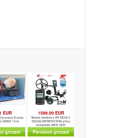
1 EUR
1599.00 EUR
) Cararama Kravas
Metāla detektors XP DEUS 2
a 220ND 11cm
DEUS2-28FMFRCWS6 pilns
komplekts NEW 2022
ot grozam
Pievienot grozam