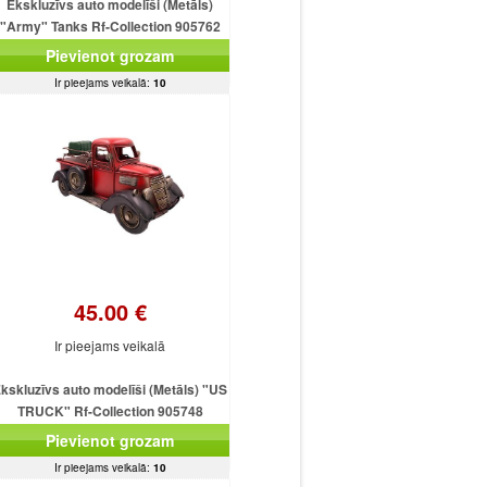
Ekskluzīvs auto modelīši (Metāls)
"Army" Tanks Rf-Collection 905762
(28x12x11cm)
Pievienot grozam
Ir pieejams veikalā:
10
45.00 €
Ir pieejams veikalā
kskluzīvs auto modelīši (Metāls) "US
TRUCK" Rf-Collection 905748
(26x12x13cm)
Pievienot grozam
Ir pieejams veikalā:
10