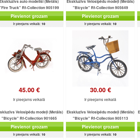
Ekskluzīvs auto modelīši (Metāls)
Ekskluzīvs Velosipēdu modeļi (Metāls)
"Fire Truck" Rf-Collection 905199
"Bicycle" Rf-Collection 905649
(22x8x10.5cm)
(35.5x9x18.5cm)
Pievienot grozam
Pievienot grozam
Ir pieejams veikalā:
10
Ir pieejams veikalā:
10
45.00 €
30.00 €
Ir pieejams veikalā
Ir pieejams veikalā
skluzīvs Velosipēdu modeļi (Metāls)
Ekskluzīvs Velosipēdu modeļi (Metāls)
E
"Bicycle" Rf-Collection 901665
"Bicycle" Rf-Collection 905113
(24x7.5x14cm)
(27x11x21cm)
Pievienot grozam
Pievienot grozam
Ir pieejams veikalā:
10
Ir pieejams veikalā:
10