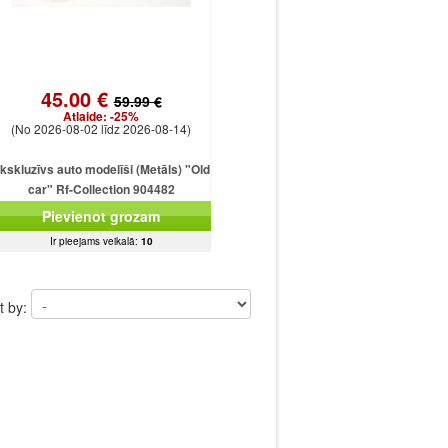
45.00 €
59.99 €
Atlaide:
-25%
(No 2026-08-02 līdz 2026-08-14)
kskluzīvs auto modelīši (Metāls) "Old
car" Rf-Collection 904482
(33x12x12cm)
Pievienot grozam
Ir pieejams veikalā:
10
t by: