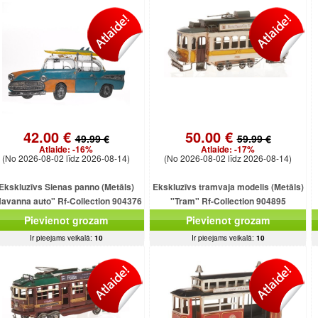
42.00 €
50.00 €
49.99 €
59.99 €
Atlaide:
-16%
Atlaide:
-17%
(No 2026-08-02 līdz 2026-08-14)
(No 2026-08-02 līdz 2026-08-14)
Ekskluzīvs Sienas panno (Metāls)
Ekskluzīvs tramvaja modelis (Metāls)
avanna auto" Rf-Collection 904376
"Tram" Rf-Collection 904895
(80x36x2cm)
(33x10x16cm)
Pievienot grozam
Pievienot grozam
Ir pieejams veikalā:
10
Ir pieejams veikalā:
10