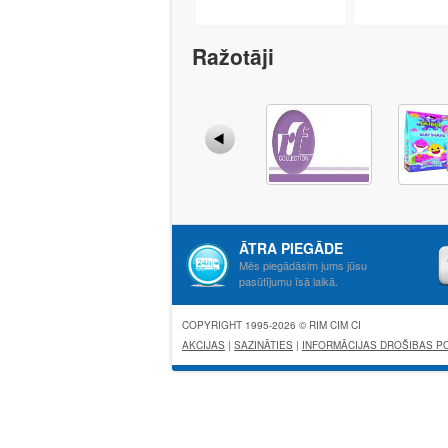
Ražotāji
ĀTRA PIEGĀDE
Mēs piegādāsim jums jūsu
pasūtījumu īsā laikā.
COPYRIGHT 1995-2026 © RIM CIM CI
AKCIJAS
|
SAZINĀTIES
|
INFORMĀCIJAS DROŠIBAS PO