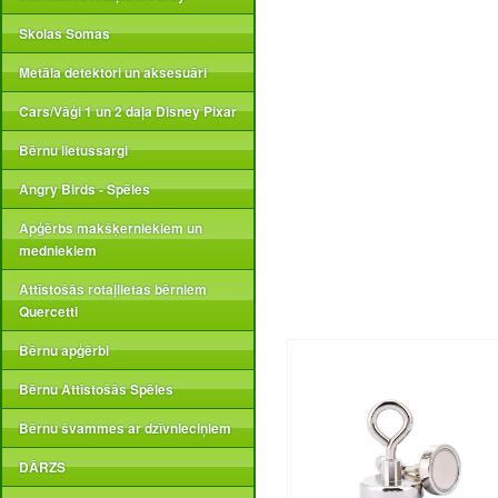
Skolas Somas
Metāla detektori un aksesuāri
Cars/Vāģi 1 un 2 daļa Disney Pixar
Bērnu lietussargi
Angry Birds - Spēles
Apģērbs makšķerniekiem un
medniekiem
Attīstošās rotaļlietas bērniem
Quercetti
Bērnu apģērbi
Bērnu Attīstošās Spēles
Bērnu švammes ar dzīvnieciņiem
DĀRZS