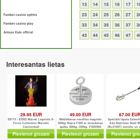
13
14
15
16
17
1
23
24
25
26
27
2
Fambet casino spēles
Fambet casino play
33
34
35
36
37
3
Anissa Kate official
43
44
45
46
47
4
Interesantas lietas
29.95 EUR
49.00 EUR
67.00 EU
E6113 / E5302 Marvel Legends X-
Meklēšanas neodīma magnēts
Speciālā lāpsta Extend
Force Collection Marvels
300kg Nepra F300 ar atraušanas
Ada Stainless Steel 
Cannonball
spēku 300kg.-330kg. FISHING
(BL010ST) monētu un
MAGNET
meklēšanai
Pievienot grozam
Pievienot grozam
Pievienot gr