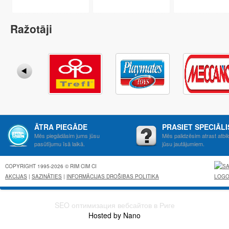
Ražotāji
ĀTRA PIEGĀDE
PRASIET SPECIĀL
Mēs piegādāsim jums jūsu
Mēs palidzēsim atrast atbil
pasūtījumu īsā laikā.
jūsu jautājumiem.
COPYRIGHT 1995-2026 © RIM CIM CI
AKCIJAS
|
SAZINĀTIES
|
INFORMĀCIJAS DROŠIBAS POLITIKA
SEO оптимизация вебсайтов в Риге
Hosted by Nano