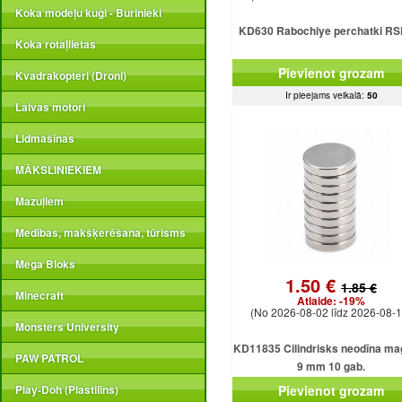
Koka modeļu kuģi - Burinieki
KD630 Rabochiye perchatki RS
Koka rotaļlietas
Pievienot grozam
Kvadrakopteri (Droni)
Ir pieejams veikalā:
50
Laivas motori
Lidmašīnas
MĀKSLINIEKIEM
Mazuļiem
Medības, makšķerēšana, tūrisms
Mega Bloks
1.50 €
1.85 €
Minecraft
Atlaide:
-19%
(No 2026-08-02 līdz 2026-08-1
Monsters University
KD11835 Cilindrisks neodīna ma
PAW PATROL
9 mm 10 gab.
Play-Doh (Plastilīns)
Pievienot grozam