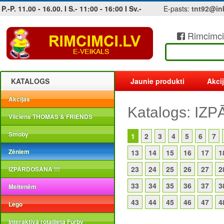
P.-P. 11.00 - 16.00. I S.- 11:00 - 16:00 I Sv.-
E-pasts:
tnt92@in
Rimcimci
Jobs at sea and maritime vacancies
KATALOGS
Jaunie produkti
Akci
Akcijas
Katalogs: IZ
Vilciens THOMAS & FRIENDS
Smoby
1
2
3
4
5
6
7
Zēniem
13
14
15
16
17
1
23
24
25
26
27
2
IZPĀRDOŠANA !!!
33
34
35
36
37
3
Meitenēm
43
44
45
46
47
4
Lego
Interaktīvā rotaļlieta Furby