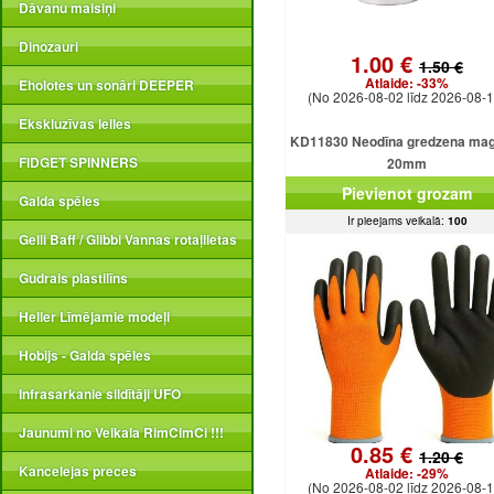
Dāvanu maisiņi
Dinozauri
1.00 €
1.50 €
Atlaide:
-33%
Eholotes un sonāri DEEPER
(No 2026-08-02 līdz 2026-08-1
Ekskluzīvas lelles
KD11830 Neodīna gredzena ma
FIDGET SPINNERS
20mm
Pievienot grozam
Galda spēles
Ir pieejams veikalā:
100
Gelli Baff / Glibbi Vannas rotaļlietas
Gudrais plastilīns
Heller Līmējamie modeļi
Hobijs - Galda spēles
Infrasarkanie sildītāji UFO
Jaunumi no Veikala RimCimCi !!!
0.85 €
1.20 €
Kancelejas preces
Atlaide:
-29%
(No 2026-08-02 līdz 2026-08-1