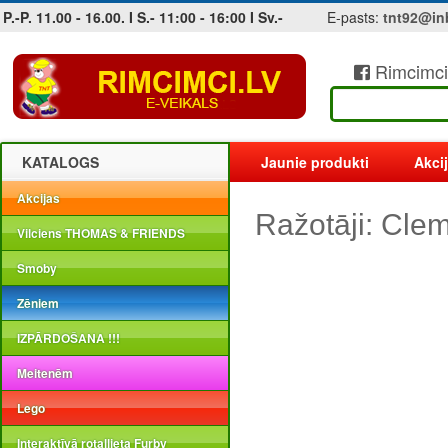
P.-P. 11.00 - 16.00. I S.- 11:00 - 16:00 I Sv.-
E-pasts:
tnt92@in
Rimcimci
Jobs at sea and maritime vacancies
KATALOGS
Jaunie produkti
Akci
Akcijas
Ražotāji: Cle
Vilciens THOMAS & FRIENDS
Smoby
Zēniem
IZPĀRDOŠANA !!!
Meitenēm
Lego
Interaktīvā rotaļlieta Furby