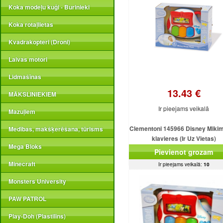
Koka modeļu kuģi - Burinieki
Koka rotaļlietas
Kvadrakopteri (Droni)
Laivas motori
Lidmašīnas
13.43 €
MĀKSLINIEKIEM
Ir pieejams veikalā
Mazuļiem
Clementoni 145966 Disney Miki
Medības, makšķerēšana, tūrisms
klavieres (Ir Uz Vietas)
Mega Bloks
Pievienot grozam
Minecraft
Ir pieejams veikalā:
10
Monsters University
PAW PATROL
Play-Doh (Plastilīns)