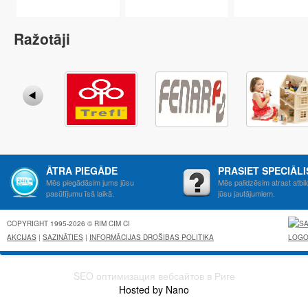
Ražotāji
ĀTRA PIEGĀDE
PRASIET SPECIĀL
Mēs piegādāsim jums jūsu
Mēs palidzēsim atrast atbil
pasūtījumu īsā laikā.
jūsu jautājumiem.
COPYRIGHT 1995-2026 © RIM CIM CI
AKCIJAS
|
SAZINĀTIES
|
INFORMĀCIJAS DROŠIBAS POLITIKA
SEO оптимизация вебсайтов в Риге
Hosted by Nano