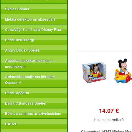
Skolas Somas
Metāla detektori un aksesuāri
Cars/Vāģi 1 un 2 daļa Disney Pixar
Bērnu lietussargi
Angry Birds - Spēles
Apģērbs makšķerniekiem un
medniekiem
Attīstošās rotaļlietas bērniem
Quercetti
Bērnu apģērbi
Bērnu Attīstošās Spēles
14.07 €
Bērnu švammes ar dzīvnieciņiem
Ir pieejams veikalā
DĀRZS
Clementoni 14247 Mickey Mo