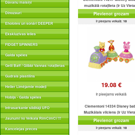
Dāvanu maisiņi
muzikālā rotaļlieta (Ir Uz Viet
Dinozauri
Pievienot grozam
Ir pieejams veikalā:
10
Eholotes un sonāri DEEPER
Ekskluzīvas lelles
FIDGET SPINNERS
Galda spēles
Gelli Baff / Glibbi Vannas rotaļlietas
Gudrais plastilīns
19.08 €
Heller Līmējamie modeļi
Ir pieejams veikalā
Hobijs - Galda spēles
Clementoni 14334 Disney ba
Infrasarkanie sildītāji UFO
Muzikālais vilciens (Ir Uz Viet
Jaunumi no Veikala RimCimCi !!!
Pievienot grozam
Ir pieejams veikalā:
10
Kancelejas preces