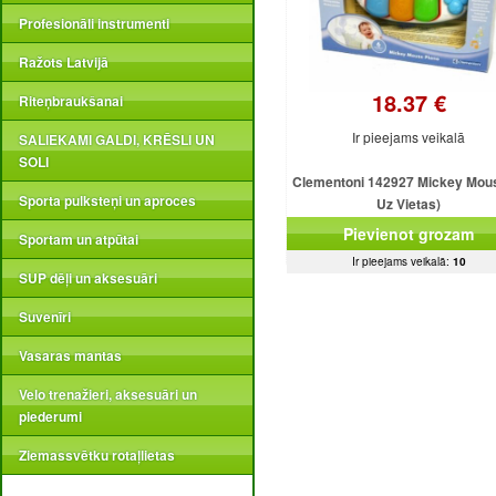
Profesionāli instrumenti
Ražots Latvijā
18.37 €
Riteņbraukšanai
Ir pieejams veikalā
SALIEKAMI GALDI, KRĒSLI UN
SOLI
Clementoni 142927 Mickey Mous
Sporta pulksteņi un aproces
Uz Vietas)
Pievienot grozam
Sportam un atpūtai
Ir pieejams veikalā:
10
SUP dēļi un aksesuāri
Suvenīri
Vasaras mantas
Velo trenažieri, aksesuāri un
piederumi
Ziemassvētku rotaļlietas