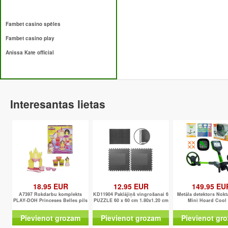
Fambet casino spēles
Fambet casino play
Anissa Kate official
Interesantas lietas
18.95 EUR
12.95 EUR
149.95 EU
A7397 Rokdarbu komplekts
KD11904 Paklājiņš vingrošanai 6
Metāla detektors Nok
PLAY-DOH Princeses Belles pils
PUZZLE 60 x 60 cm 1.80x1.20 cm
Mini Hoard Cool 
Pievienot grozam
Pievienot grozam
Pievienot gr