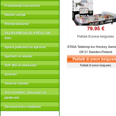
Profesionāli instrumenti
Ražots Latvijā
Riteņbraukšanai
79.95 €
SALIEKAMI GALDI, KRĒSLI UN
Pašlaik šī prece beigusies
SOLI
STIGA Tabletop Ice Hockey Game
Sporta pulksteņi un aproces
Off 21 Sweden-Finland
Sportam un atpūtai
Pašlaik šī prece beigusi
SUP dēļi un aksesuāri
Pašlaik šī prece beigusies
Suvenīri
Vasaras mantas
Velo trenažieri, aksesuāri un
piederumi
Ziemassvētku rotaļlietas