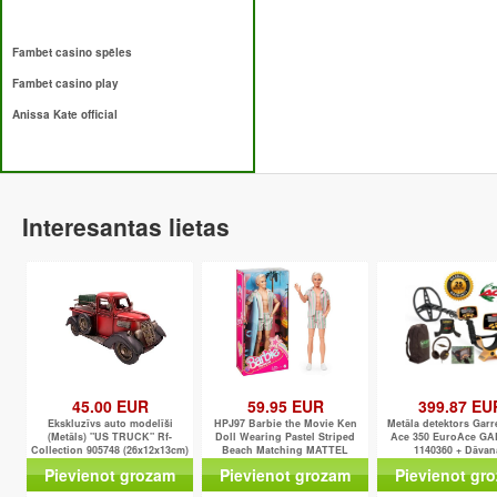
Fambet casino spēles
Fambet casino play
Anissa Kate official
Interesantas lietas
45.00 EUR
59.95 EUR
399.87 EU
Ekskluzīvs auto modelīši
HPJ97 Barbie the Movie Ken
Metāla detektors Garr
(Metāls) "US TRUCK" Rf-
Doll Wearing Pastel Striped
Ace 350 EuroAce G
Collection 905748 (26x12x13cm)
Beach Matching MATTEL
1140360 + Dāvan
Pievienot grozam
Pievienot grozam
Pievienot gr