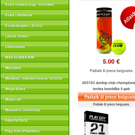
Koka modeļu kuģi - Burinieki
Koka rotaļlietas
Kvadrakopteri (Droni)
Laivas motori
Lidmašīnas
MĀKSLINIEKIEM
5.00 €
Mazuļiem
Pašlaik šī prece beigusies
Medības, makšķerēšana, tūrisms
603163 dunlop club champions
tenisa bumbiŅa 4 gab
Mega Bloks
Pašlaik šī prece beigusi
Minecraft
Pašlaik šī prece beigusies
Monsters University
PAW PATROL
Play-Doh (Plastilīns)