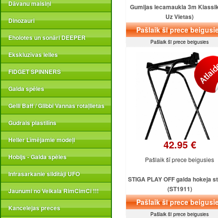
Dāvanu maisiņi
Gumijas lecamaukla 3m Klassika
Uz Vietas)
Dinozauri
Pašlaik šī prece beigusi
Eholotes un sonāri DEEPER
Pašlaik šī prece beigusies
Ekskluzīvas lelles
FIDGET SPINNERS
Galda spēles
Gelli Baff / Glibbi Vannas rotaļlietas
Gudrais plastilīns
Heller Līmējamie modeļi
42.95 €
Hobijs - Galda spēles
Pašlaik šī prece beigusies
Infrasarkanie sildītāji UFO
STIGA PLAY OFF galda hokeja st
(ST1911)
Jaunumi no Veikala RimCimCi !!!
Pašlaik šī prece beigusi
Kancelejas preces
Pašlaik šī prece beigusies