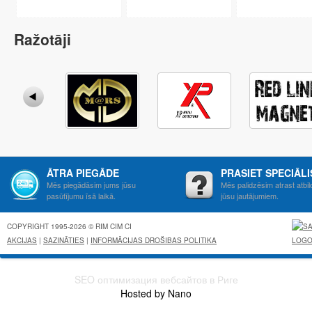
Ražotāji
ĀTRA PIEGĀDE
PRASIET SPECIĀL
Mēs piegādāsim jums jūsu
Mēs palidzēsim atrast atbil
pasūtījumu īsā laikā.
jūsu jautājumiem.
COPYRIGHT 1995-2026 © RIM CIM CI
AKCIJAS
|
SAZINĀTIES
|
INFORMĀCIJAS DROŠIBAS POLITIKA
SEO оптимизация вебсайтов в Риге
Hosted by Nano