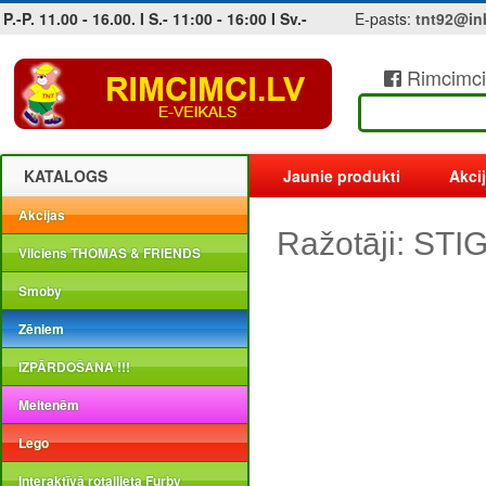
P.-P. 11.00 - 16.00. I S.- 11:00 - 16:00 I Sv.-
E-pasts:
tnt92@in
Rimcimci
Jobs at sea and maritime vacancies
KATALOGS
Jaunie produkti
Akci
Akcijas
Ražotāji: STI
Vilciens THOMAS & FRIENDS
Smoby
Zēniem
IZPĀRDOŠANA !!!
Meitenēm
Lego
Interaktīvā rotaļlieta Furby