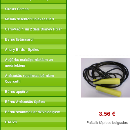
Skolas Somas
Metāla detektori un aksesuāri
Cars/Vāģi 1 un 2 daļa Disney Pixar
Bērnu lietussargi
Angry Birds - Spēles
Apģērbs makšķerniekiem un
medniekiem
Attīstošās rotaļlietas bērniem
Quercetti
Bērnu apģērbi
Bērnu Attīstošās Spēles
3.56 €
Bērnu švammes ar dzīvnieciņiem
DĀRZS
Pašlaik šī prece beigusies