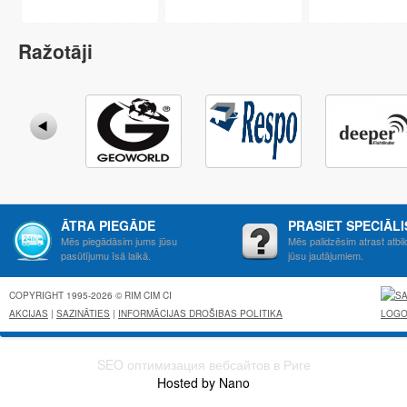
Ražotāji
ĀTRA PIEGĀDE
PRASIET SPECIĀL
Mēs piegādāsim jums jūsu
Mēs palidzēsim atrast atbil
pasūtījumu īsā laikā.
jūsu jautājumiem.
COPYRIGHT 1995-2026 © RIM CIM CI
AKCIJAS
|
SAZINĀTIES
|
INFORMĀCIJAS DROŠIBAS POLITIKA
SEO оптимизация вебсайтов в Риге
Hosted by Nano