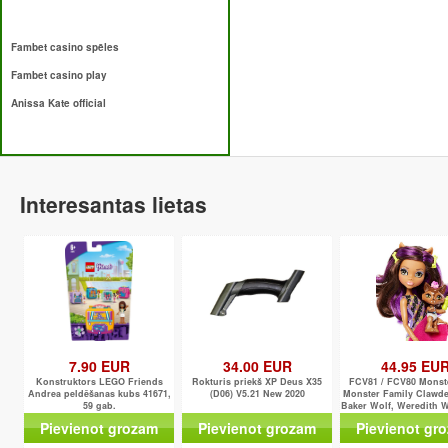
Fambet casino spēles
Fambet casino play
Anissa Kate official
Interesantas lietas
7.90 EUR
34.00 EUR
44.95 EU
Konstruktors LEGO Friends
Rokturis priekš XP Deus X35
FCV81 / FCV80 Monst
Andrea peldēšanas kubs 41671,
(D06) V5.21 New 2020
Monster Family Clawde
59 gab.
Baker Wolf, Weredith Wo
Pievienot grozam
Pievienot grozam
Pievienot gr