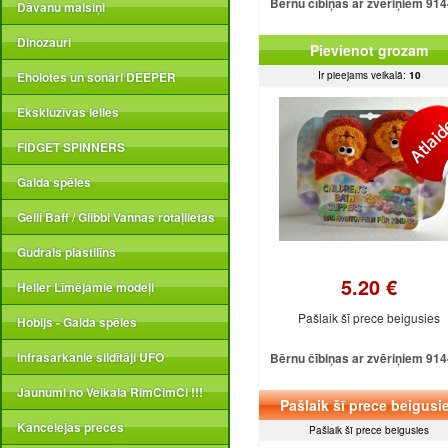
Bērnu čībiņas ar zvēriņiem 91
Dāvanu maisiņi
Dinozauri
Pievienot grozam
Eholotes un sonāri DEEPER
Ir pieejams veikalā:
10
Ekskluzīvas lelles
FIDGET SPINNERS
Galda spēles
Gelli Baff / Glibbi Vannas rotaļlietas
Gudrais plastilīns
5.20 €
Heller Līmējamie modeļi
Pašlaik šī prece beigusies
Hobijs - Galda spēles
Infrasarkanie sildītāji UFO
Bērnu čībiņas ar zvēriņiem 91
Jaunumi no Veikala RimCimCi !!!
Pašlaik šī prece beigusi
Kancelejas preces
Pašlaik šī prece beigusies