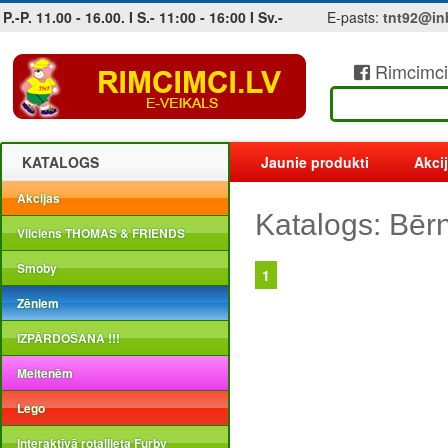
P.-P. 11.00 - 16.00. I S.- 11:00 - 16:00 I Sv.-
E-pasts:
tnt92@in
Rimcimci
Jobs at sea and maritime vacancies
KATALOGS
Jaunie produkti
Akci
Akcijas
Katalogs: Bēr
Vilciens THOMAS & FRIENDS
Smoby
1
Zēniem
IZPĀRDOŠANA !!!
Meitenēm
Lego
Interaktīvā rotaļlieta Furby