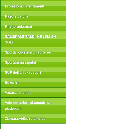
Profesionāli instrumenti
Ražots Latvijā
Riteņbraukšanai
SALIEKAMI GALDI, KRĒSLI UN
SOLI
Sporta pulksteņi un aproces
Sportam un atpūtai
SUP dēļi un aksesuāri
Suvenīri
Vasaras mantas
Velo trenažieri, aksesuāri un
piederumi
Ziemassvētku rotaļlietas