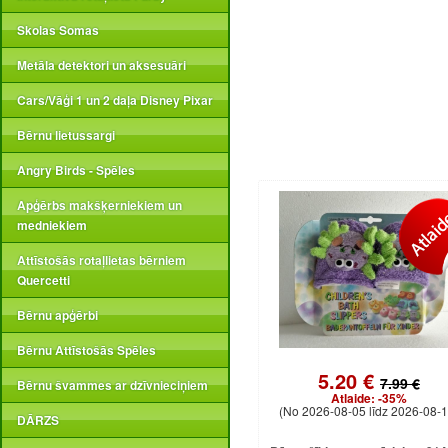
Skolas Somas
Metāla detektori un aksesuāri
Cars/Vāģi 1 un 2 daļa Disney Pixar
Bērnu lietussargi
Angry Birds - Spēles
Apģērbs makšķerniekiem un
medniekiem
Attīstošās rotaļlietas bērniem
Quercetti
Bērnu apģērbi
Bērnu Attīstošās Spēles
5.20 €
7.99 €
Bērnu švammes ar dzīvnieciņiem
Atlaide:
-35%
(No 2026-08-05 līdz 2026-08-1
DĀRZS