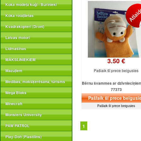
Koka modeļu kuģi - Burinieki
Koka rotaļlietas
Kvadrakopteri (Droni)
Laivas motori
Lidmašīnas
3.50 €
MĀKSLINIEKIEM
Mazuļiem
Pašlaik šī prece beigusies
Medības, makšķerēšana, tūrisms
Bērnu švammes ar dzīvnieciņiem
77373
Mega Bloks
Pašlaik šī prece beigusi
Minecraft
Pašlaik šī prece beigusies
Monsters University
PAW PATROL
1
Play-Doh (Plastilīns)