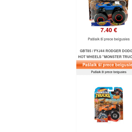
7.40 €
Pašlaik šī prece beigusies
GBT85 / FYJ44 RODGER DOD
HOT WHEELS "MONSTER TRU
MATTEL
Pašlaik šī prece beigusi
Pašlaik šī prece beigusies