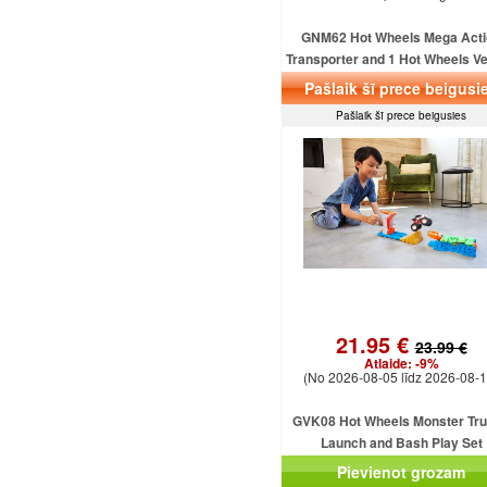
GNM62 Hot Wheels Mega Acti
Transporter and 1 Hot Wheels Ve
for Children 3 Years and Up MA
Pašlaik šī prece beigusi
Pašlaik šī prece beigusies
21.95 €
23.99 €
Atlaide:
-9%
(No 2026-08-05 līdz 2026-08-1
GVK08 Hot Wheels Monster Tr
Launch and Bash Play Set
Pievienot grozam