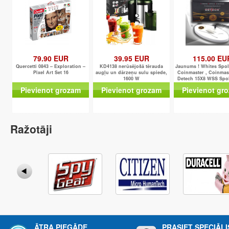
79.90 EUR
39.95 EUR
115.00 EU
Quercetti 0843 – Exploration –
KD4138 nerūsējošā tērauda
Jaunums ! Whites Spol
Pixel Art Set 16
augļu un dārzeņu sulu spiede,
Coinmaster , Coinmas
1600 W
Detech 15X8 WSS Spol
Vietas)
Pievienot grozam
Pievienot grozam
Pievienot gr
Ražotāji
ĀTRA PIEGĀDE
PRASIET SPECIĀL