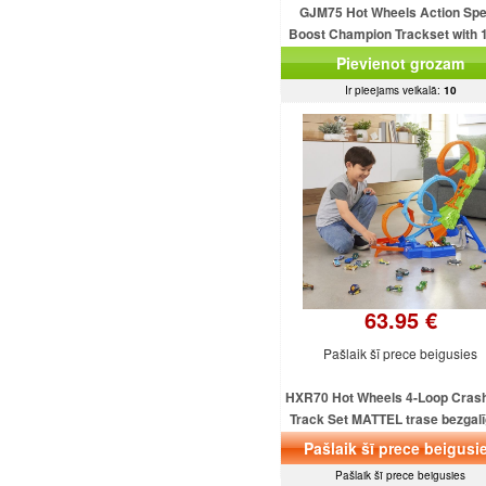
GJM75 Hot Wheels Action Sp
Boost Champion Trackset with 
Wheels Vehicle MATTEL
Pievienot grozam
Ir pieejams veikalā:
10
63.95 €
Pašlaik šī prece beigusies
HXR70 Hot Wheels 4-Loop Cras
Track Set MATTEL trase bezgalī
lēciens
Pašlaik šī prece beigusi
Pašlaik šī prece beigusies