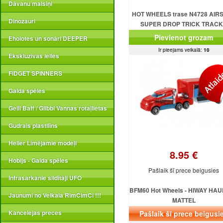
Dāvanu maisiņi
HOT WHEELS trase N4728 AIR
Dinozauri
SUPER DROP TRICK TRAC
Pievienot grozam
Eholotes un sonāri DEEPER
Ir pieejams veikalā:
10
Ekskluzīvas lelles
FIDGET SPINNERS
Galda spēles
Gelli Baff / Glibbi Vannas rotaļlietas
Gudrais plastilīns
Heller Līmējamie modeļi
8.95 €
Hobijs - Galda spēles
Pašlaik šī prece beigusies
Infrasarkanie sildītāji UFO
BFM60 Hot Wheels - HIWAY HA
Jaunumi no Veikala RimCimCi !!!
MATTEL
Kancelejas preces
Pašlaik šī prece beigusi