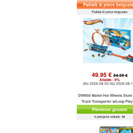
Pašlaik šī prece beigusi
Pašlaik šī prece beigusies
49.95 €
54.99 €
Atlaide:
-9%
(No 2026-08-05 līdz 2026-08-1
DWN56 Mattel Hot Wheels Stunt
Truck Transporter w/Loop Play
Complete
Pievienot grozam
Ir pieejams veikalā:
10