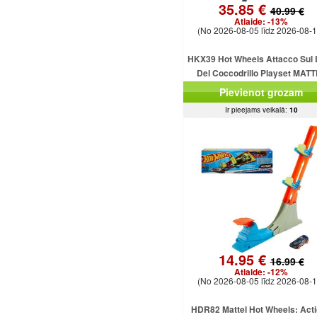
35.85 €
40.99 €
Atlaide:
-13%
(No 2026-08-05 līdz 2026-08-1
HKX39 Hot Wheels Attacco Sul 
Del Coccodrillo Playset MAT
Pievienot grozam
Ir pieejams veikalā:
10
14.95 €
16.99 €
Atlaide:
-12%
(No 2026-08-05 līdz 2026-08-1
HDR82 Mattel Hot Wheels: Acti