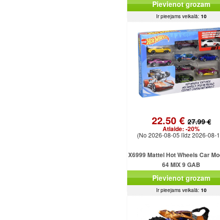
Pievienot grozam
Ir pieejams veikalā:
10
22.50 €
27.99 €
Atlaide:
-20%
(No 2026-08-05 līdz 2026-08-1
X6999 Mattel Hot Wheels Car Mod
64 MIX 9 GAB
Pievienot grozam
Ir pieejams veikalā:
10