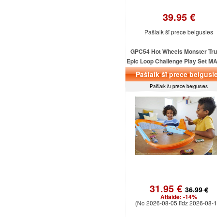
39.95 €
Pašlaik šī prece beigusies
GPC54 Hot Wheels Monster Tr
Epic Loop Challenge Play Set M
Pašlaik šī prece beigusi
Pašlaik šī prece beigusies
31.95 €
36.99 €
Atlaide:
-14%
(No 2026-08-05 līdz 2026-08-1