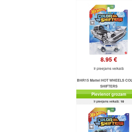
8.95 €
Ir pieejams veikalā
BHR15 Mattel HOT WHEELS C
SHIFTERS
Pievienot grozam
Ir pieejams veikalā:
10