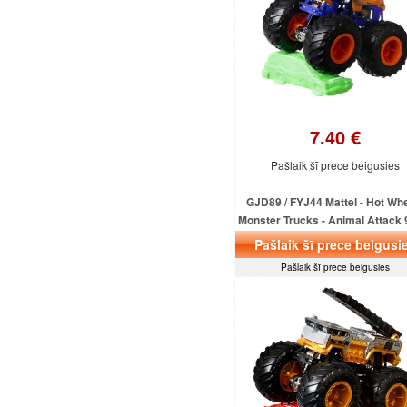
7.40 €
Pašlaik šī prece beigusies
GJD89 / FYJ44 Mattel - Hot Wh
Monster Trucks - Animal Attack 9
SCORPEDO
Pašlaik šī prece beigusi
Pašlaik šī prece beigusies