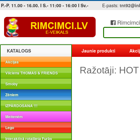
P.-P. 11.00 - 16.00. I S.- 11:00 - 16:00 I Sv.-
E-pasts:
tnt92@in
Rimcimci
Jobs at sea and maritime vacancies
KATALOGS
Jaunie produkti
Akci
Akcijas
Ražotāji: H
Vilciens THOMAS & FRIENDS
Smoby
Zēniem
IZPĀRDOŠANA !!!
Meitenēm
Lego
Interaktīvā rotaļlieta Furby