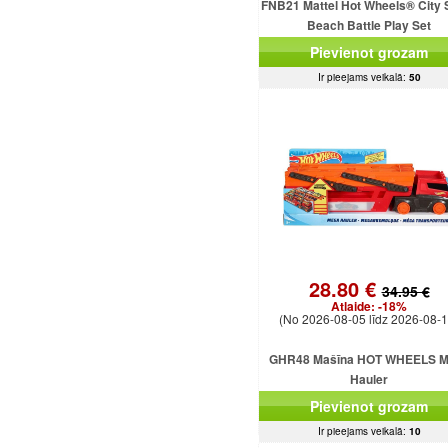
FNB21 Mattel Hot Wheels® City 
Beach Battle Play Set
Pievienot grozam
Ir pieejams veikalā:
50
28.80 €
34.95 €
Atlaide:
-18%
(No 2026-08-05 līdz 2026-08-1
GHR48 Mašīna HOT WHEELS M
Hauler
Pievienot grozam
Ir pieejams veikalā:
10