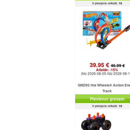
Ir pieejams veikalā:
10
39.95 €
46.99 €
Atlaide:
-15%
(No 2026-08-05 līdz 2026-08-1
GND92 Hot Wheels® Action En
Track
Pievienot grozam
Ir pieejams veikalā:
10