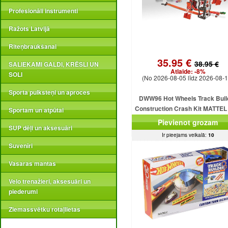
Profesionāli instrumenti
Ražots Latvijā
Riteņbraukšanai
35.95 €
38.95 €
SALIEKAMI GALDI, KRĒSLI UN
Atlaide:
-8%
SOLI
(No 2026-08-05 līdz 2026-08-1
Sporta pulksteņi un aproces
DWW96 Hot Wheels Track Buil
Construction Crash Kit MATTEL 
Sportam un atpūtai
vietas
Pievienot grozam
SUP dēļi un aksesuāri
Ir pieejams veikalā:
10
Suvenīri
Vasaras mantas
Velo trenažieri, aksesuāri un
piederumi
Ziemassvētku rotaļlietas