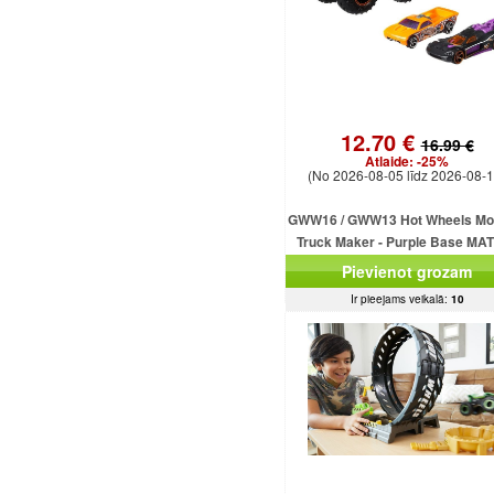
12.70 €
16.99 €
Atlaide:
-25%
(No 2026-08-05 līdz 2026-08-1
GWW16 / GWW13 Hot Wheels Mo
Truck Maker - Purple Base MA
Pievienot grozam
Ir pieejams veikalā:
10