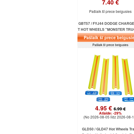
7.40 €
Pašlaik šī prece beigusies
GBT57 / FYJ44 DODGE CHARGE
T HOT WHEELS "MONSTER TRU
MATTEL
Pašlaik šī prece beigusi
Pašlaik šī prece beigusies
4.95 €
6.99 €
Atlaide:
-29%
(No 2026-08-05 līdz 2026-08-1
GLD50 / GLD47 Hot Wheels Tr