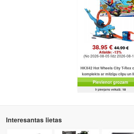
38.95 €
44.99 €
Atlaide:
-13%
(No 2026-08-05 līdz 2026-08-1
HKX42 Hot Wheels City T-Rex c
komplekts ar milzīgu cilpu un l
dinozauru
Pievienot grozam
Ir pieejams veikalā:
10
Interesantas lietas