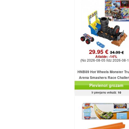
29.95 €
34.99 €
Atlaide:
-14%
(No 2026-08-05 līdz 2026-08-1
HNB89 Hot Wheels Monster Tr
Arena Smashers Race Challe
Racing Ace MATTEL
Pievienot grozam
Ir pieejams veikalā:
10