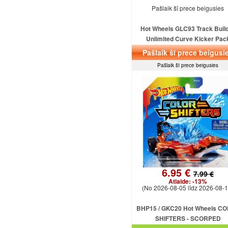
Pašlaik šī prece beigusies
Hot Wheels GLC93 Track Buil
Unlimited Curve Kicker Pac
Pašlaik šī prece beigusi
Pašlaik šī prece beigusies
6.95 €
7.99 €
Atlaide:
-13%
(No 2026-08-05 līdz 2026-08-1
BHP15 / GKC20 Hot Wheels C
SHIFTERS - SCORPED