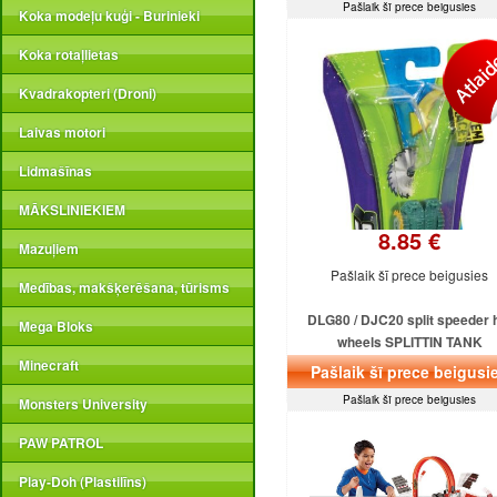
Pašlaik šī prece beigusies
Koka modeļu kuģi - Burinieki
Koka rotaļlietas
Kvadrakopteri (Droni)
Laivas motori
Lidmašīnas
MĀKSLINIEKIEM
8.85 €
Mazuļiem
Pašlaik šī prece beigusies
Medības, makšķerēšana, tūrisms
DLG80 / DJC20 split speeder 
Mega Bloks
wheels SPLITTIN TANK
Minecraft
Pašlaik šī prece beigusi
Pašlaik šī prece beigusies
Monsters University
PAW PATROL
Play-Doh (Plastilīns)