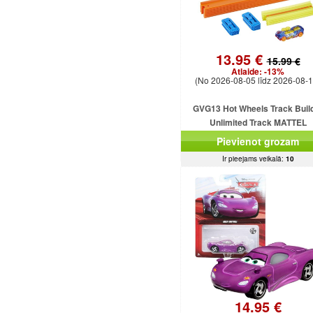
13.95 €
15.99 €
Atlaide:
-13%
(No 2026-08-05 līdz 2026-08-1
GVG13 Hot Wheels Track Buil
Unlimited Track MATTEL
Pievienot grozam
Ir pieejams veikalā:
10
14.95 €