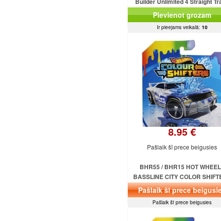
Builder Unlimited 4 Straight Tr
Yellow MATTEL
Pievienot grozam
Ir pieejams veikalā:
10
8.95 €
Pašlaik šī prece beigusies
BHR55 / BHR15 HOT WHEE
BASSLINE CITY COLOR SHIFT
SERIES MATTEL
Pašlaik šī prece beigusi
Pašlaik šī prece beigusies