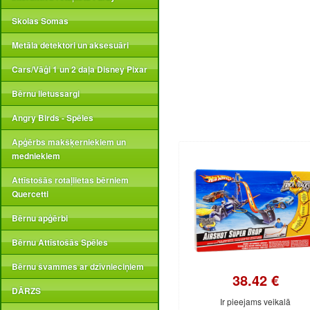
Skolas Somas
Metāla detektori un aksesuāri
Cars/Vāģi 1 un 2 daļa Disney Pixar
Bērnu lietussargi
Angry Birds - Spēles
Apģērbs makšķerniekiem un
medniekiem
Attīstošās rotaļlietas bērniem
Quercetti
Bērnu apģērbi
Bērnu Attīstošās Spēles
Bērnu švammes ar dzīvnieciņiem
38.42 €
DĀRZS
Ir pieejams veikalā