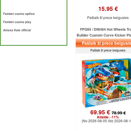
15.95 €
Fambet casino spēles
Pašlaik šī prece beigusies
Fambet casino play
FPG95 / DNH84 Hot Wheels Tr
Anissa Kate official
Builder Custom Curve Kicker Pl
MATTEL
Pašlaik šī prece beigusi
Pašlaik šī prece beigusies
69.95 €
78.99 €
Atlaide:
-11%
(No 2026-08-05 līdz 2026-08-1