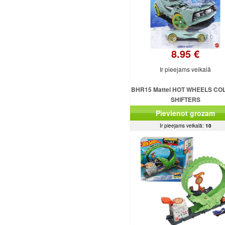
8.95 €
Ir pieejams veikalā
BHR15 Mattel HOT WHEELS C
SHIFTERS
Pievienot grozam
Ir pieejams veikalā:
10