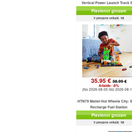
Vertical Power Launch Track 
Pievienot grozam
Ir pieejams veikalā:
10
35.95 €
38.99 €
Atlaide:
-8%
(No 2026-08-05 līdz 2026-08-1
HTN79 Mattel Hot Wheels City: 
Recharge Fuel Station
Pievienot grozam
Ir pieejams veikalā:
10