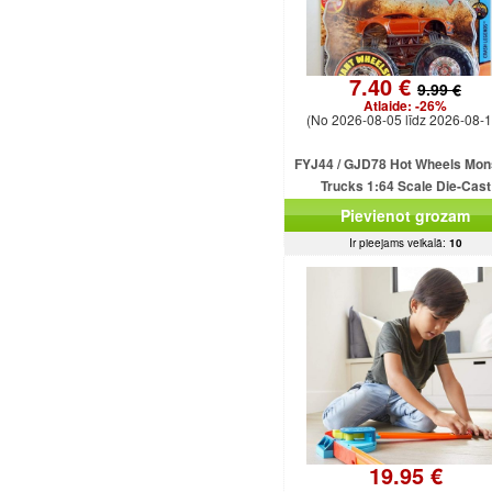
7.40 €
9.99 €
Atlaide:
-26%
(No 2026-08-05 līdz 2026-08-1
FYJ44 / GJD78 Hot Wheels Mon
Trucks 1:64 Scale Die-Cast
Assortment with Giant Whee
Pievienot grozam
Ir pieejams veikalā:
10
19.95 €