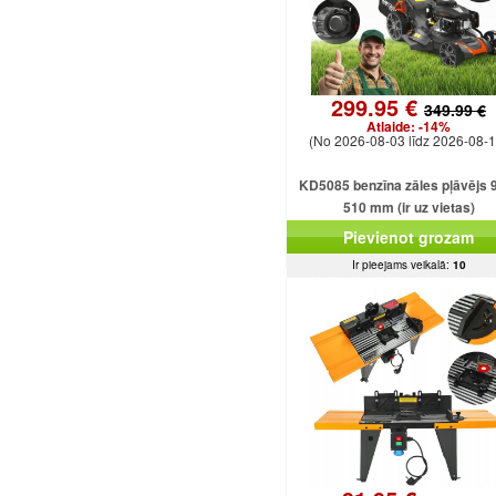
299.95 €
349.99 €
Atlaide:
-14%
(No 2026-08-03 līdz 2026-08-1
KD5085 benzīna zāles pļāvējs 
510 mm (ir uz vietas)
Pievienot grozam
Ir pieejams veikalā:
10