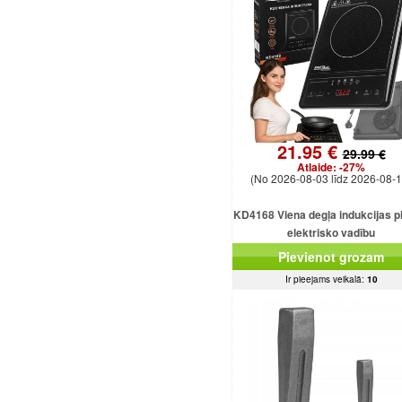
21.95 €
29.99 €
Atlaide:
-27%
(No 2026-08-03 līdz 2026-08-1
KD4168 Viena degļa indukcijas pl
elektrisko vadību
Pievienot grozam
Ir pieejams veikalā:
10