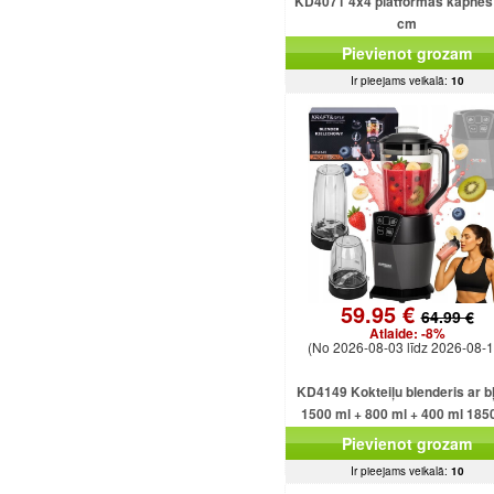
KD4071 4x4 platformas kāpnes
cm
Pievienot grozam
Ir pieejams veikalā:
10
59.95 €
64.99 €
Atlaide:
-8%
(No 2026-08-03 līdz 2026-08-1
KD4149 Kokteiļu blenderis ar b
1500 ml + 800 ml + 400 ml 185
Pievienot grozam
Ir pieejams veikalā:
10