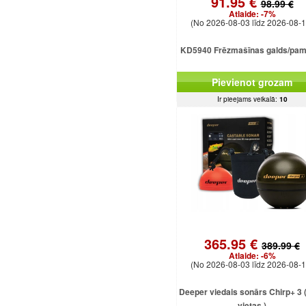
91.95 €
98.99 €
Atlaide:
-7%
(No 2026-08-03 līdz 2026-08-1
KD5940 Frēzmašīnas galds/pam
Pievienot grozam
Ir pieejams veikalā:
10
365.95 €
389.99 €
Atlaide:
-6%
(No 2026-08-03 līdz 2026-08-1
Deeper viedais sonārs Chirp+ 3 ( 
vietas )