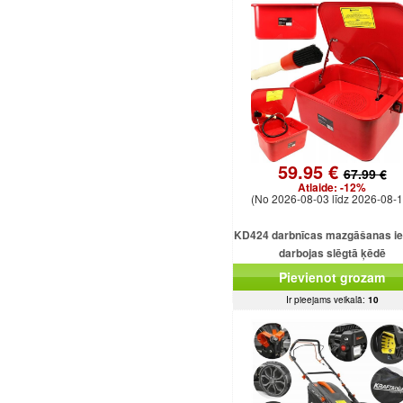
59.95 €
67.99 €
Atlaide:
-12%
(No 2026-08-03 līdz 2026-08-1
KD424 darbnīcas mazgāšanas ie
darbojas slēgtā ķēdē
Pievienot grozam
Ir pieejams veikalā:
10