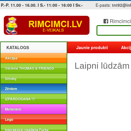
P.-P. 11.00 - 16.00. I S.- 11:00 - 16:00 I Sv.-
E-pasts:
tnt92@in
Rimcimci
Jobs at sea and maritime vacancies
KATALOGS
Jaunie produkti
Akci
Akcijas
Laipni lūdzām
Vilciens THOMAS & FRIENDS
Smoby
Zēniem
IZPĀRDOŠANA !!!
Meitenēm
Lego
Interaktīvā rotaļlieta Furby