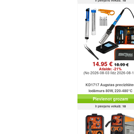
Ir pieejams veikalā:
10
14.95 €
18.99 €
Atlaide:
-21%
(No 2026-08-03 līdz 2026-08-1
KD1717 Augstas precizitāte
lodāmurs 80W, 220-480°C
Pievienot grozam
Ir pieejams veikalā:
10