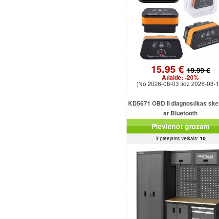
15.95 €
19.99 €
Atlaide:
-20%
(No 2026-08-03 līdz 2026-08-1
KD5671 OBD II diagnostikas ske
ar Bluetooth
Pievienot grozam
Ir pieejams veikalā:
10