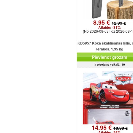
8.95 €
12.99 €
Atlaide:
-31%
(No 2026-08-03 līdz 2026-08-1
KD5957 Koka skaldīšanas ķīlis, r
tērauds, 1,35 kg
Pievienot grozam
Ir pieejams veikalā:
10
14.95 €
19.99 €
Atlaide:
-25%