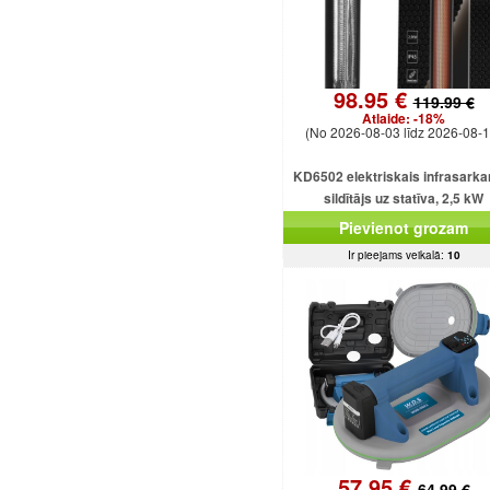
98.95 €
119.99 €
Atlaide:
-18%
(No 2026-08-03 līdz 2026-08-1
KD6502 elektriskais infrasarka
sildītājs uz statīva, 2,5 kW
Pievienot grozam
Ir pieejams veikalā:
10
57.95 €
64.99 €