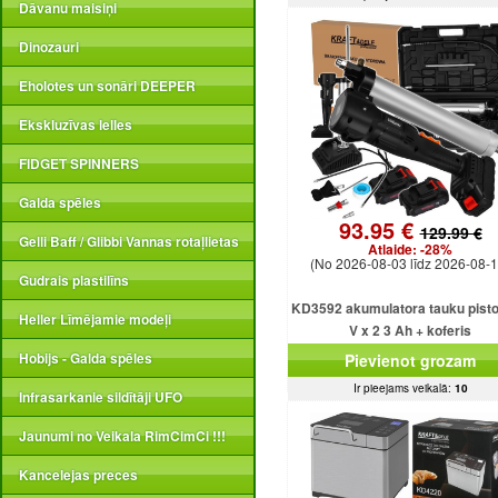
Dāvanu maisiņi
Dinozauri
Eholotes un sonāri DEEPER
Ekskluzīvas lelles
FIDGET SPINNERS
Galda spēles
93.95 €
129.99 €
Gelli Baff / Glibbi Vannas rotaļlietas
Atlaide:
-28%
(No 2026-08-03 līdz 2026-08-1
Gudrais plastilīns
KD3592 akumulatora tauku pisto
Heller Līmējamie modeļi
V x 2 3 Ah + koferis
Hobijs - Galda spēles
Pievienot grozam
Ir pieejams veikalā:
10
Infrasarkanie sildītāji UFO
Jaunumi no Veikala RimCimCi !!!
Kancelejas preces