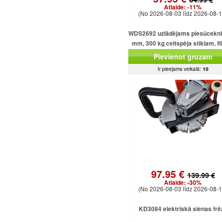
Atlaide:
-11%
(No 2026-08-03 līdz 2026-08-1
WDS2692 uzlādējams piesūcekni
mm, 300 kg celtspēja stiklam, f
un loksnēm
Pievienot grozam
Ir pieejams veikalā:
10
97.95 €
139.99 €
Atlaide:
-30%
(No 2026-08-03 līdz 2026-08-1
KD3084 elektriskā sienas frē