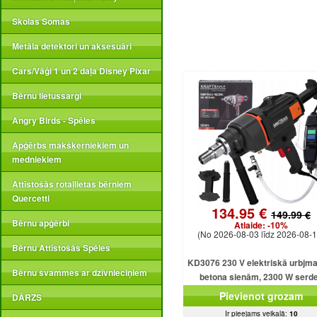
Skolas Somas
Metāla detektori un aksesuāri
Cars/Vāģi 1 un 2 daļa Disney Pixar
Bērnu lietussargi
Angry Birds - Spēles
Apģērbs makšķerniekiem un
medniekiem
Attīstošās rotaļlietas bērniem
Quercetti
134.95 €
149.99 €
Bērnu apģērbi
Atlaide:
-10%
(No 2026-08-03 līdz 2026-08-1
Bērnu Attīstošās Spēles
KD3076 230 V elektriskā urbjm
Bērnu švammes ar dzīvnieciņiem
betona sienām, 2300 W serd
urbjmašīna ar dzesēšanu
Pievienot grozam
DĀRZS
Ir pieejams veikalā:
10