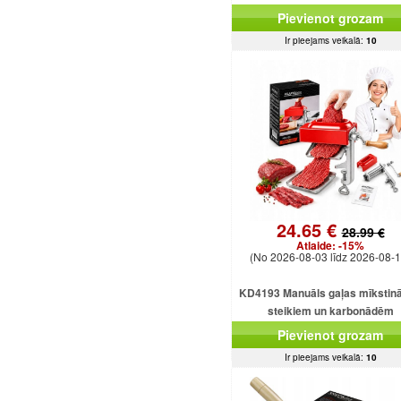
Pievienot grozam
Ir pieejams veikalā:
10
24.65 €
28.99 €
Atlaide:
-15%
(No 2026-08-03 līdz 2026-08-1
KD4193 Manuāls gaļas mīkstinā
steikiem un karbonādēm
Pievienot grozam
Ir pieejams veikalā:
10