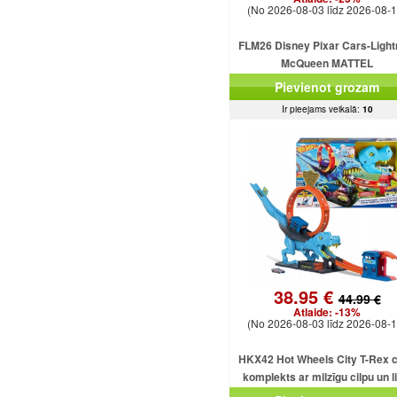
(No 2026-08-03 līdz 2026-08-1
FLM26 Disney Pixar Cars-Light
McQueen MATTEL
Pievienot grozam
Ir pieejams veikalā:
10
38.95 €
44.99 €
Atlaide:
-13%
(No 2026-08-03 līdz 2026-08-1
HKX42 Hot Wheels City T-Rex c
komplekts ar milzīgu cilpu un l
dinozauru