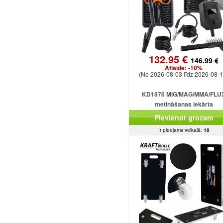
132.95 €
146.99 €
Atlaide:
-10%
(No 2026-08-03 līdz 2026-08-1
KD1876 MIG/MAG/MMA/FLU
metināšanas iekārta
Pievienot grozam
Ir pieejams veikalā:
10