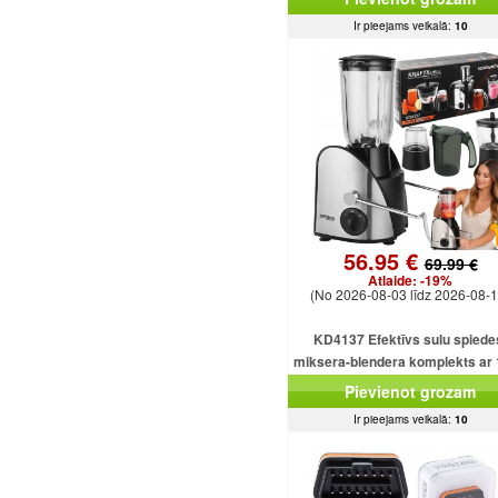
Ir pieejams veikalā:
10
56.95 €
69.99 €
Atlaide:
-19%
(No 2026-08-03 līdz 2026-08-1
KD4137 Efektīvs sulu spiede
miksera-blendera komplekts ar
ml ietilpību un 1500 W smalcinā
Pievienot grozam
Ir pieejams veikalā:
10