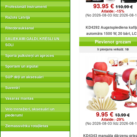
93.95 €
110.99 €
Profesionāli instrumenti
Atlaide:
-15%
(No 2026-08-03 līdz 2026-08-1
Ražots Latvijā
KD4292 Augstspiediena kafij
Riteņbraukšanai
automāts 1500 W, 20 bāri, L
SALIEKAMI GALDI, KRĒSLI UN
displejs
Pievienot grozam
SOLI
Ir pieejams veikalā:
10
Sporta pulksteņi un aproces
Sportam un atpūtai
SUP dēļi un aksesuāri
Suvenīri
Vasaras mantas
Velo trenažieri, aksesuāri un
9.95 €
13.99 €
piederumi
Atlaide:
-29%
(No 2026-08-03 līdz 2026-08-1
Ziemassvētku rotaļlietas
KD4343 manuāla dārzeņu griez