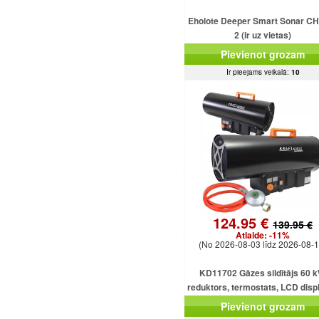
Eholote Deeper Smart Sonar C
2 (ir uz vietas)
Pievienot grozam
Ir pieejams veikalā:
10
124.95 €
139.95 €
Atlaide:
-11%
(No 2026-08-03 līdz 2026-08-1
KD11702 Gāzes sildītājs 60 k
reduktors, termostats, LCD displ
gāzes šļūtene, ventilators
Pievienot grozam