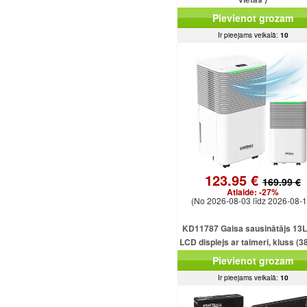
Pievienot grozam
Ir pieejams veikalā:
10
123.95 €
169.99 €
Atlaide:
-27%
(No 2026-08-03 līdz 2026-08-1
KD11787 Gaisa sausinātājs 13L
LCD displejs ar taimeri, kluss (3
2,5 l tvertne
Pievienot grozam
Ir pieejams veikalā:
10