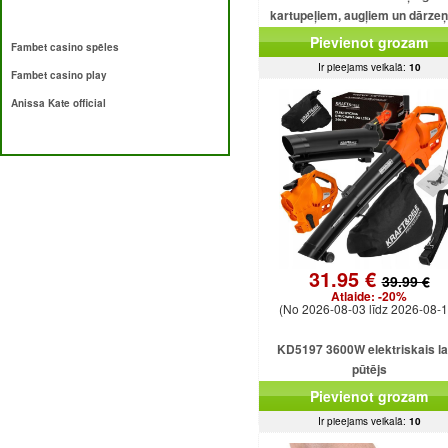
kartupeļiem, augļiem un dārze
Pievienot grozam
Fambet casino spēles
Ir pieejams veikalā:
10
Fambet casino play
Anissa Kate official
31.95 €
39.99 €
Atlaide:
-20%
(No 2026-08-03 līdz 2026-08-1
KD5197 3600W elektriskais l
pūtējs
Pievienot grozam
Ir pieejams veikalā:
10