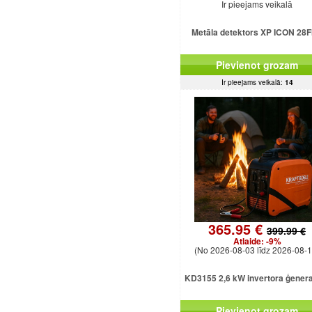
Ir pieejams veikalā
Metāla detektors XP ICON 28
Pievienot grozam
Ir pieejams veikalā:
14
365.95 €
399.99 €
Atlaide:
-9%
(No 2026-08-03 līdz 2026-08-1
KD3155 2,6 kW invertora ģener
Pievienot grozam