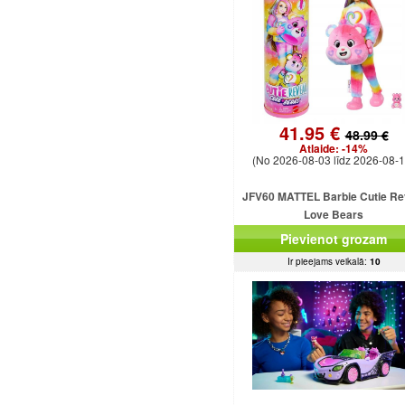
41.95 €
48.99 €
Atlaide:
-14%
(No 2026-08-03 līdz 2026-08-1
JFV60 MATTEL Barbie Cutie Re
Love Bears
Pievienot grozam
Ir pieejams veikalā:
10