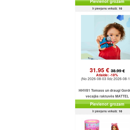
Pievienot grozam
Ir pieejams veikalā:
10
31.95 €
38.99 €
Atlaide:
-18%
(No 2026-08-03 līdz 2026-08-1
HHV81 Tomass un draugi Gord
vecajās raktuvēs MATTEL
Pievienot grozam
Ir pieejams veikalā:
10