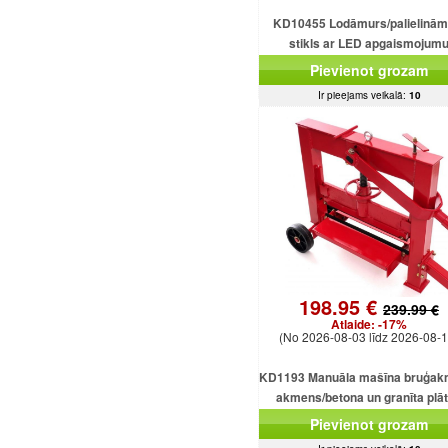
KD10455 Lodāmurs/palielinām
stikls ar LED apgaismojum
Pievienot grozam
Ir pieejams veikalā:
10
198.95 €
239.99 €
Atlaide:
-17%
(No 2026-08-03 līdz 2026-08-1
KD1193 Manuāla mašīna bruģak
akmens/betona un granīta plā
griešanai
Pievienot grozam