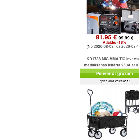
81.95 €
99.99 €
Atlaide:
-18%
(No 2026-08-03 līdz 2026-08-1
KD1788 MIG MMA TIG inverto
metināšanas iekārta 250A ar 
plūsmu bez gāzes
Pievienot grozam
Ir pieejams veikalā:
10