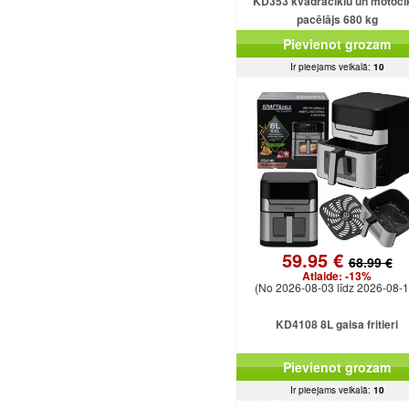
KD353 kvadraciklu un motoci
pacēlājs 680 kg
Pievienot grozam
Ir pieejams veikalā:
10
59.95 €
68.99 €
Atlaide:
-13%
(No 2026-08-03 līdz 2026-08-1
KD4108 8L gaisa fritieri
Pievienot grozam
Ir pieejams veikalā:
10