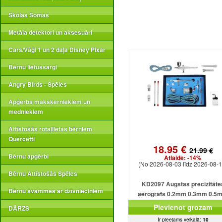
Skolas Somas
Metāla detektori un aksesuāri
Cars/Vāģi 1 un 2 daļa Disney Pixar
Bērnu lietussargi
Angry Birds - Spēles
Apģērbs makšķerniekiem un
medniekiem
Attīstošās rotaļlietas bērniem
Quercetti
18.95 €
21.99 €
Bērnu apģērbi
Atlaide:
-14%
(No 2026-08-03 līdz 2026-08-1
Bērnu Attīstošās Spēles
KD2097 Augstas precizitāte
Bērnu švammes ar dzīvnieciņiem
aerogrāfs 0.2mm 0.3mm 0.5
Pievienot grozam
DĀRZS
Ir pieejams veikalā:
10