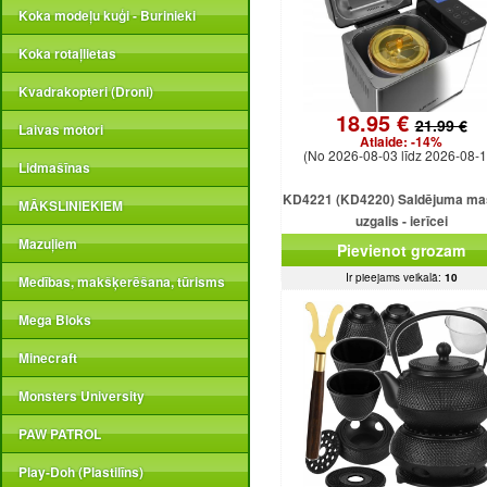
Koka modeļu kuģi - Burinieki
Koka rotaļlietas
Kvadrakopteri (Droni)
18.95 €
21.99 €
Laivas motori
Atlaide:
-14%
(No 2026-08-03 līdz 2026-08-1
Lidmašīnas
KD4221 (KD4220) Saldējuma ma
MĀKSLINIEKIEM
uzgalis - ierīcei
Mazuļiem
Pievienot grozam
Ir pieejams veikalā:
10
Medības, makšķerēšana, tūrisms
Mega Bloks
Minecraft
Monsters University
PAW PATROL
Play-Doh (Plastilīns)