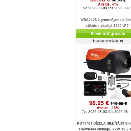
Atlaide:
-7%
(No 2026-08-03 līdz 2026-08-1
WDS2428 Iegremdējamais ūd
sūknis + pludiņš 3200 W 2"
Pievienot grozam
Ir pieejams veikalā:
10
98.95 €
119.95 €
Atlaide:
-18%
(No 2026-08-03 līdz 2026-08-1
KD11781 DĪZEĻA SILDĪTĀJS Sildī
stāvvietas sildītājs, 8 kW, 12 V,