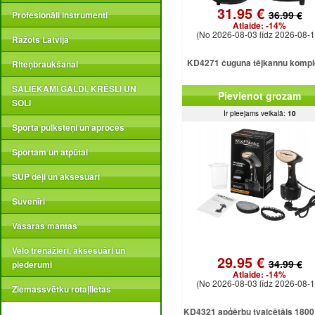
31.95 €
36.99 €
Profesionāli instrumenti
Atlaide:
-14%
(No 2026-08-03 līdz 2026-08-1
Ražots Latvijā
KD4271 čuguna tējkannu kompl
Riteņbraukšanai
SALIEKAMI GALDI, KRĒSLI UN
Pievienot grozam
SOLI
Ir pieejams veikalā:
10
Sporta pulksteņi un aproces
Sportam un atpūtai
SUP dēļi un aksesuāri
Suvenīri
Vasaras mantas
Velo trenažieri, aksesuāri un
29.95 €
34.99 €
piederumi
Atlaide:
-14%
(No 2026-08-03 līdz 2026-08-1
Ziemassvētku rotaļlietas
KD4321 apģērbu tvaicētājs 1800