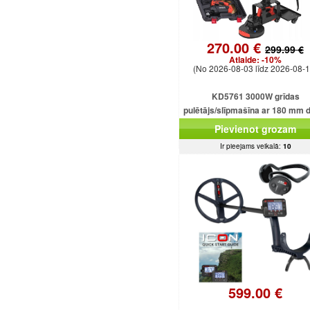
270.00 €
299.99 €
Atlaide:
-10%
(No 2026-08-03 līdz 2026-08-1
KD5761 3000W grīdas
pulētājs/slīpmašīna ar 180 mm 
Pievienot grozam
Ir pieejams veikalā:
10
599.00 €