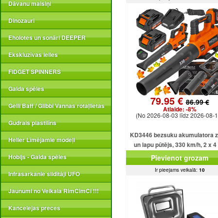
Dāvanu maisiņi
Dinozauri
Eholotes un sonāri DEEPER
Ekskluzīvas lelles
FIDGET SPINNERS
Galda spēles
79.95 €
86.99 €
Gelli Baff / Glibbi Vannas rotaļlietas
Atlaide:
-8%
(No 2026-08-03 līdz 2026-08-1
Gudrais plastilīns
KD3446 bezsuku akumulatora z
Heller Līmējamie modeļi
un lapu pūtējs, 330 km/h, 2 x 4
akumulatori.
Hobijs - Galda spēles
Pievienot grozam
Ir pieejams veikalā:
10
Infrasarkanie sildītāji UFO
Jaunumi no Veikala RimCimCi !!!
Kancelejas preces