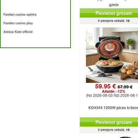
g/min
Pievienot grozam
Fambet casino spēles
Ir pieejams veikalā:
10
Fambet casino play
Anissa Kate official
59.95 €
67.99 €
Atlaide:
-12%
(No 2026-08-03 līdz 2026-08-1
KD4344 1200W picas krāsn
Pievienot grozam
Ir pieejams veikalā:
10