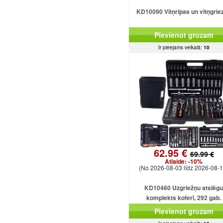
KD10090 Vītņripas un vītņgrie
Pievienot grozam
Ir pieejams veikalā:
10
62.95 €
69.99 €
Atlaide:
-10%
(No 2026-08-03 līdz 2026-08-1
KD10460 Uzgriežņu atslēgu
komplekts koferī, 292 gab.
Pievienot grozam