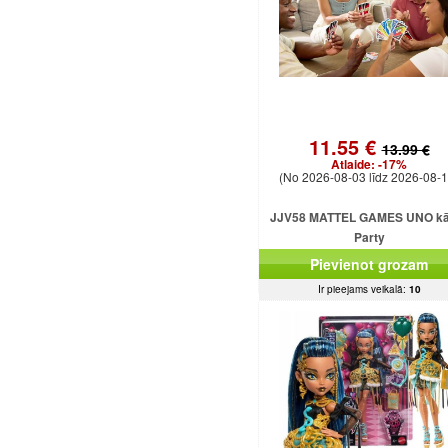
11.55 €
13.99 €
Atlaide:
-17%
(No 2026-08-03 līdz 2026-08-1
JJV58 MATTEL GAMES UNO kār
Party
Pievienot grozam
Ir pieejams veikalā:
10