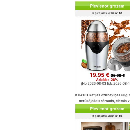
displejs, tīmekļa pārlūkpr
Pievienot grozam
Ir pieejams veikalā:
10
19.95 €
26.99 €
Atlaide:
-26%
(No 2026-08-03 līdz 2026-08-1
KD4161 kafijas dzirnaviņas 60g,
nerūsējošais tērauds, cietais 
motors
Pievienot grozam
Ir pieejams veikalā:
10