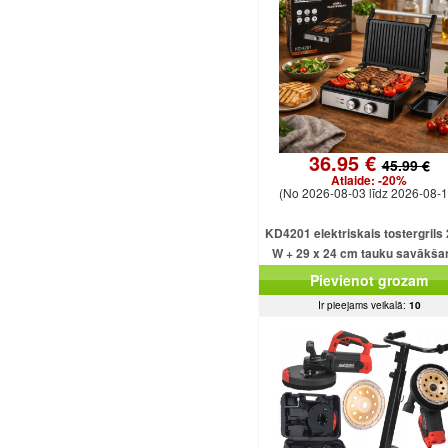
36.95 €
45.99 €
Atlaide:
-20%
(No 2026-08-03 līdz 2026-08-1
KD4201 elektriskais tostergrils
W + 29 x 24 cm tauku savākša
paplāte
Pievienot grozam
Ir pieejams veikalā:
10