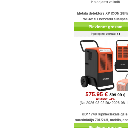
Ir pieejams veikalā
Metāla detektors XP ICON 28F
WSA2 ST bezvadu austiņas
Pievienot grozam
Ir pieejams veikalā:
14
575.95 €
599.99 €
Atlaide:
-4%
(No 2026-08-03 līdz 2026-08-1
KD11748 rūpnieciskais gais
sausinātājs 70L/24H, mobils, ene
taupošs, 920W, 5.5L
Pievienot grozam