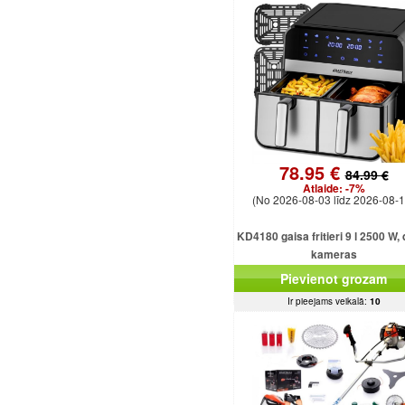
78.95 €
84.99 €
Atlaide:
-7%
(No 2026-08-03 līdz 2026-08-1
KD4180 gaisa fritieri 9 l 2500 W,
kameras
Pievienot grozam
Ir pieejams veikalā:
10