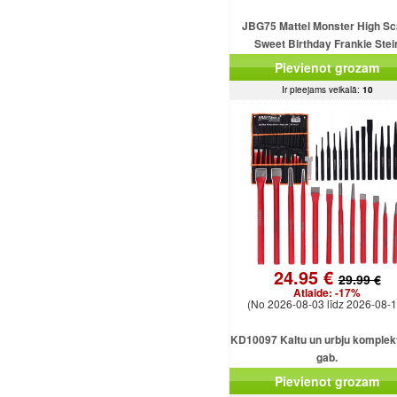
JBG75 Mattel Monster High Sc
Sweet Birthday Frankie Stei
Pievienot grozam
Ir pieejams veikalā:
10
24.95 €
29.99 €
Atlaide:
-17%
(No 2026-08-03 līdz 2026-08-1
KD10097 Kaltu un urbju komplekt
gab.
Pievienot grozam