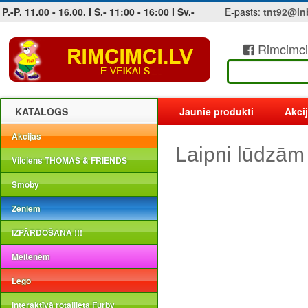
P.-P. 11.00 - 16.00. I S.- 11:00 - 16:00 I Sv.-
E-pasts:
tnt92@in
Rimcimci
Jobs at sea and maritime vacancies
KATALOGS
Jaunie produkti
Akci
Akcijas
Laipni lūdzām
Vilciens THOMAS & FRIENDS
Smoby
Zēniem
IZPĀRDOŠANA !!!
Meitenēm
Lego
Interaktīvā rotaļlieta Furby