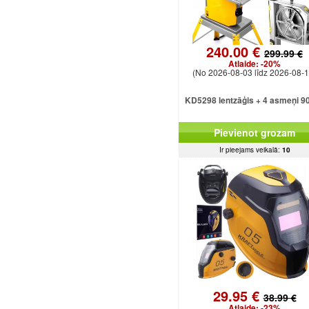
240.00 €
299.99 €
Atlaide:
-20%
(No 2026-08-03 līdz 2026-08-1
KD5298 lentzāģis + 4 asmeņi 9
Pievienot grozam
Ir pieejams veikalā:
10
29.95 €
38.99 €
Atlaide:
-23%