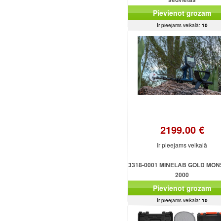
Pievienot grozam
Ir pieejams veikalā:
10
2199.00 €
Ir pieejams veikalā
3318-0001 MINELAB GOLD MO
2000
Pievienot grozam
Ir pieejams veikalā:
10