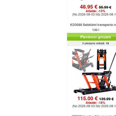
48.95 €
55.99 €
Atlaide:
-13%
(No 2026-08-03 līdz 2026-08-1
KD3088 Salokāmi transporta ra
130 l
Pievienot grozam
Ir pieejams veikalā:
10
115.00 €
139.99 €
Atlaide:
-18%
(No 2026-08-03 līdz 2026-08-1