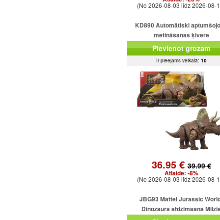
(No 2026-08-03 līdz 2026-08-1
KD890 Automātiski aptumšoj
metināšanas ķivere
Pievienot grozam
Ir pieejams veikalā:
10
36.95 €
39.99 €
Atlaide:
-8%
(No 2026-08-03 līdz 2026-08-1
JBG93 Mattel Jurassic World
Dinozaura atdzimšana Milzi
Eotriceratops uzbrūk dinozauram