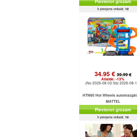
Pievienot grozam
astes
Ir pieejams veikalā:
10
34.95 €
39.99 €
Atlaide:
-13%
(No 2026-08-03 līdz 2026-08-1
HTN80 Hot Wheels automazgā
MATTEL
Pievienot grozam
Ir pieejams veikalā:
10