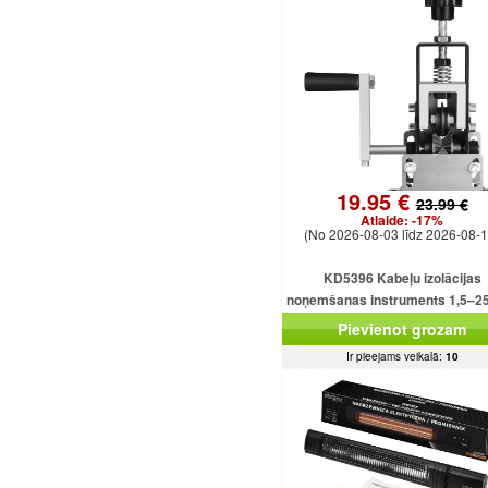
19.95 €
23.99 €
Atlaide:
-17%
(No 2026-08-03 līdz 2026-08-1
KD5396 Kabeļu izolācijas
noņemšanas instruments 1,5–
kabeļiem
Pievienot grozam
Ir pieejams veikalā:
10