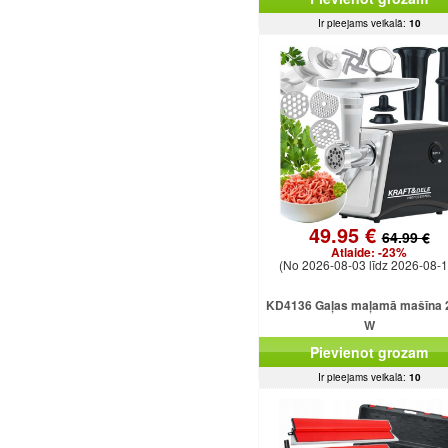
Ir pieejams veikalā:
10
49.95 €
64.99 €
Atlaide:
-23%
(No 2026-08-03 līdz 2026-08-1
KD4136 Gaļas maļamā mašīna 
W
Pievienot grozam
Ir pieejams veikalā:
10