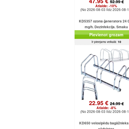
47.95 €
52.99 €
Atlaide:
-10%
(No 2026-08-03 līdz 2026-08-1
KD5357 ozona ģenerators 24 
mg/h. Dezinfekcija. Smaku
likvidēšana. Ozonizators mājā
Pievienot grozam
birojam.
Ir pieejams veikalā:
10
22.95 €
24.99 €
Atlaide:
-8%
(No 2026-08-03 līdz 2026-08-1
KD650 velosipēdu bagāžnieks 
sēdvietas