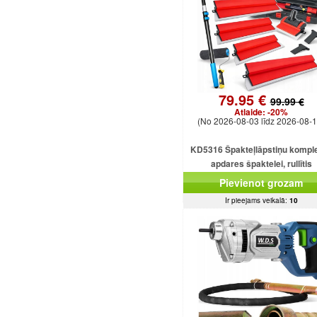
79.95 €
99.99 €
Atlaide:
-20%
(No 2026-08-03 līdz 2026-08-1
KD5316 Špakteļlāpstiņu kompl
apdares špaktelei, rullītis
25/40/60/80/100 cm.
Pievienot grozam
Ir pieejams veikalā:
10