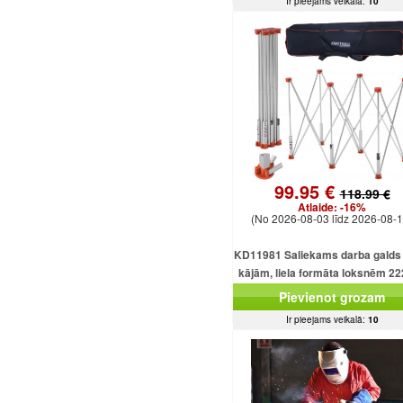
Ir pieejams veikalā:
10
99.95 €
118.99 €
Atlaide:
-16%
(No 2026-08-03 līdz 2026-08-1
KD11981 Saliekams darba galds 
kājām, liela formāta loksnēm 2
mm, kravnesība 1000 kg.
Pievienot grozam
Ir pieejams veikalā:
10