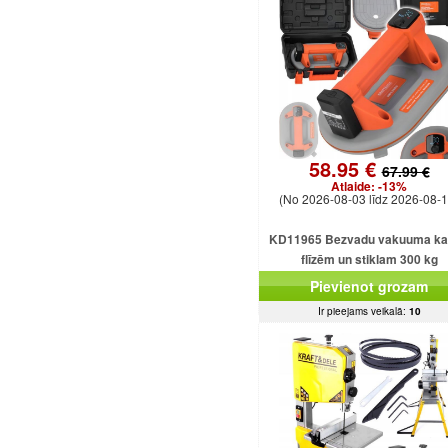
58.95 €
67.99 €
Atlaide:
-13%
(No 2026-08-03 līdz 2026-08-1
KD11965 Bezvadu vakuuma k
flīzēm un stiklam 300 kg
Pievienot grozam
Ir pieejams veikalā:
10