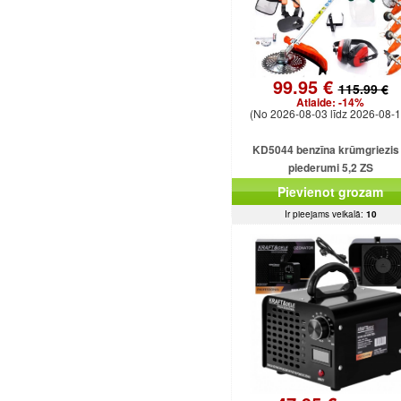
99.95 €
115.99 €
Atlaide:
-14%
(No 2026-08-03 līdz 2026-08-1
KD5044 benzīna krūmgriezis
piederumi 5,2 ZS
Pievienot grozam
Ir pieejams veikalā:
10