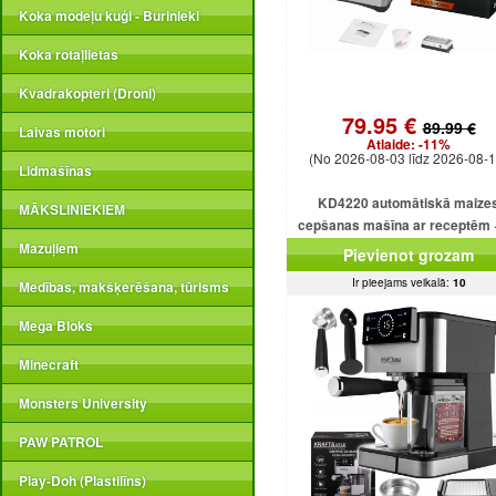
Koka modeļu kuģi - Burinieki
Koka rotaļlietas
Kvadrakopteri (Droni)
79.95 €
89.99 €
Laivas motori
Atlaide:
-11%
(No 2026-08-03 līdz 2026-08-1
Lidmašīnas
KD4220 automātiskā maize
MĀKSLINIEKIEM
cepšanas mašīna ar receptēm 
programmām + saldējumu
Mazuļiem
Pievienot grozam
Ir pieejams veikalā:
10
Medības, makšķerēšana, tūrisms
Mega Bloks
Minecraft
Monsters University
PAW PATROL
Play-Doh (Plastilīns)