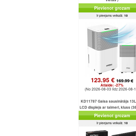
Pievienot grozam
Ir pieejams veikalā:
10
123.95 €
169.99 €
Atlaide:
-27%
(No 2026-08-03 līdz 2026-08-1
KD11787 Gaisa sausinātājs 13L
LCD displejs ar taimeri, kluss (3
2,5 l tvertne
Pievienot grozam
Ir pieejams veikalā:
10