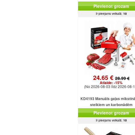
Pievienot grozam
Ir pieejams veikalā:
10
24.65 €
28.99 €
Atlaide:
-15%
(No 2026-08-03 līdz 2026-08-1
KD4193 Manuāls gaļas mīkstinā
steikiem un karbonādēm
Pievienot grozam
Ir pieejams veikalā:
10