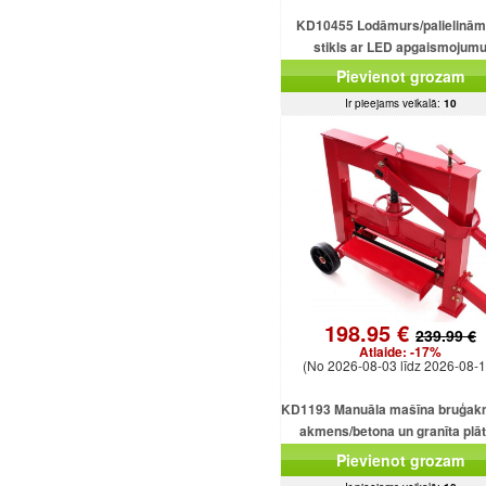
KD10455 Lodāmurs/palielinām
stikls ar LED apgaismojum
Pievienot grozam
Ir pieejams veikalā:
10
198.95 €
239.99 €
Atlaide:
-17%
(No 2026-08-03 līdz 2026-08-1
KD1193 Manuāla mašīna bruģak
akmens/betona un granīta plā
griešanai
Pievienot grozam