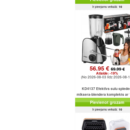
Ir pieejams veikalā:
10
56.95 €
69.99 €
Atlaide:
-19%
(No 2026-08-03 līdz 2026-08-1
KD4137 Efektīvs sulu spiede
miksera-blendera komplekts ar
ml ietilpību un 1500 W smalcinā
Pievienot grozam
Ir pieejams veikalā:
10