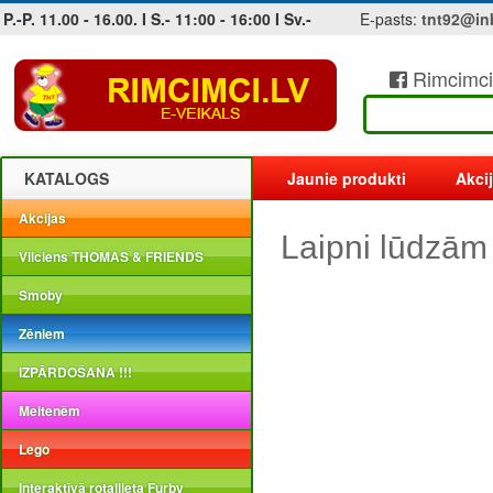
P.-P. 11.00 - 16.00. I S.- 11:00 - 16:00 I Sv.-
E-pasts:
tnt92@in
Rimcimci
Jobs at sea and maritime vacancies
KATALOGS
Jaunie produkti
Akci
Akcijas
Laipni lūdzām
Vilciens THOMAS & FRIENDS
Smoby
Zēniem
IZPĀRDOŠANA !!!
Meitenēm
Lego
Interaktīvā rotaļlieta Furby