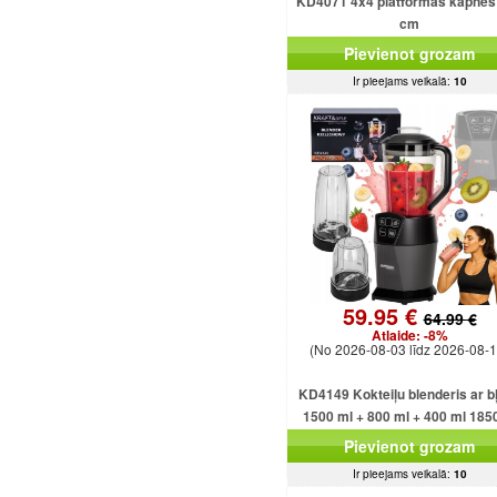
KD4071 4x4 platformas kāpnes
cm
Pievienot grozam
Ir pieejams veikalā:
10
59.95 €
64.99 €
Atlaide:
-8%
(No 2026-08-03 līdz 2026-08-1
KD4149 Kokteiļu blenderis ar b
1500 ml + 800 ml + 400 ml 185
Pievienot grozam
Ir pieejams veikalā:
10