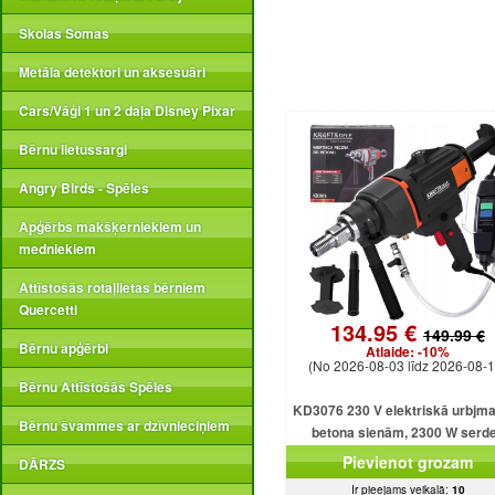
Skolas Somas
Metāla detektori un aksesuāri
Cars/Vāģi 1 un 2 daļa Disney Pixar
Bērnu lietussargi
Angry Birds - Spēles
Apģērbs makšķerniekiem un
medniekiem
Attīstošās rotaļlietas bērniem
Quercetti
134.95 €
149.99 €
Bērnu apģērbi
Atlaide:
-10%
(No 2026-08-03 līdz 2026-08-1
Bērnu Attīstošās Spēles
KD3076 230 V elektriskā urbjm
Bērnu švammes ar dzīvnieciņiem
betona sienām, 2300 W serd
urbjmašīna ar dzesēšanu
Pievienot grozam
DĀRZS
Ir pieejams veikalā:
10