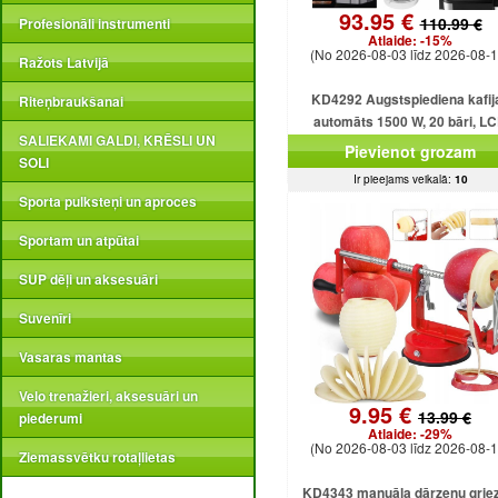
93.95 €
110.99 €
Profesionāli instrumenti
Atlaide:
-15%
(No 2026-08-03 līdz 2026-08-1
Ražots Latvijā
KD4292 Augstspiediena kafij
Riteņbraukšanai
automāts 1500 W, 20 bāri, L
SALIEKAMI GALDI, KRĒSLI UN
displejs
Pievienot grozam
SOLI
Ir pieejams veikalā:
10
Sporta pulksteņi un aproces
Sportam un atpūtai
SUP dēļi un aksesuāri
Suvenīri
Vasaras mantas
Velo trenažieri, aksesuāri un
9.95 €
13.99 €
piederumi
Atlaide:
-29%
(No 2026-08-03 līdz 2026-08-1
Ziemassvētku rotaļlietas
KD4343 manuāla dārzeņu griez