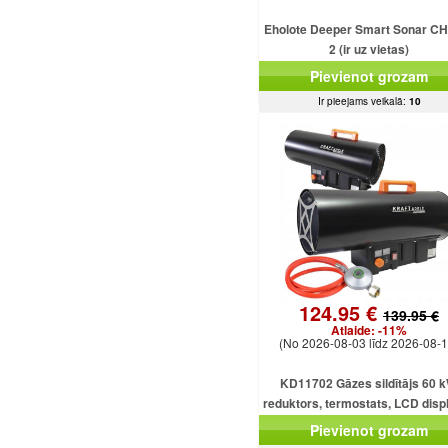
Eholote Deeper Smart Sonar C
2 (ir uz vietas)
Pievienot grozam
Ir pieejams veikalā:
10
124.95 €
139.95 €
Atlaide:
-11%
(No 2026-08-03 līdz 2026-08-1
KD11702 Gāzes sildītājs 60 k
reduktors, termostats, LCD displ
gāzes šļūtene, ventilators
Pievienot grozam