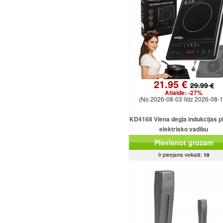
21.95 €
29.99 €
Atlaide:
-27%
(No 2026-08-03 līdz 2026-08-1
KD4168 Viena degļa indukcijas pl
elektrisko vadību
Pievienot grozam
Ir pieejams veikalā:
10