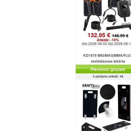
132.95 €
146.99 €
Atlaide:
-10%
(No 2026-08-03 līdz 2026-08-1
KD1876 MIG/MAG/MMA/FLU
metināšanas iekārta
Pievienot grozam
Ir pieejams veikalā:
10