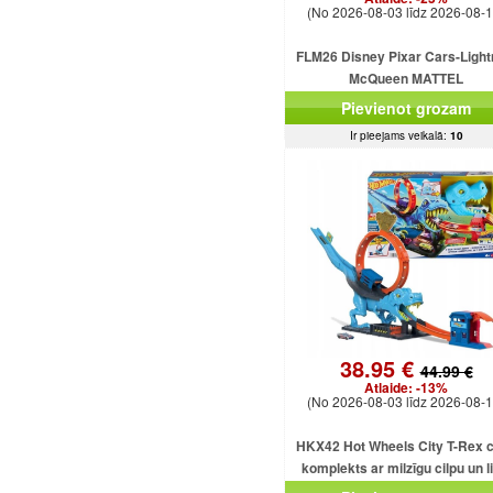
(No 2026-08-03 līdz 2026-08-1
FLM26 Disney Pixar Cars-Light
McQueen MATTEL
Pievienot grozam
Ir pieejams veikalā:
10
38.95 €
44.99 €
Atlaide:
-13%
(No 2026-08-03 līdz 2026-08-1
HKX42 Hot Wheels City T-Rex c
komplekts ar milzīgu cilpu un l
dinozauru