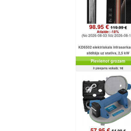
98.95 €
119.99 €
Atlaide:
-18%
(No 2026-08-03 līdz 2026-08-1
KD6502 elektriskais infrasarka
sildītājs uz statīva, 2,5 kW
Pievienot grozam
Ir pieejams veikalā:
10
57.95 €
64.99 €