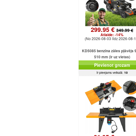
299.95 €
349.99 €
Atlaide:
-14%
(No 2026-08-03 līdz 2026-08-1
KD5085 benzīna zāles pļāvējs 
510 mm (ir uz vietas)
Pievienot grozam
Ir pieejams veikalā:
10