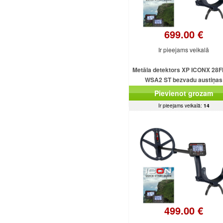
699.00 €
Ir pieejams veikalā
Metāla detektors XP ICONX 28F
WSA2 ST bezvadu austiņas
Pievienot grozam
Ir pieejams veikalā:
14
499.00 €