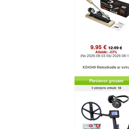
9.95 €
12.99 €
Atlaide:
-23%
(No 2026-08-03 līdz 2026-08-1
KD4349 Riekstkodis ar svir
Pievienot grozam
Ir pieejams veikalā:
10