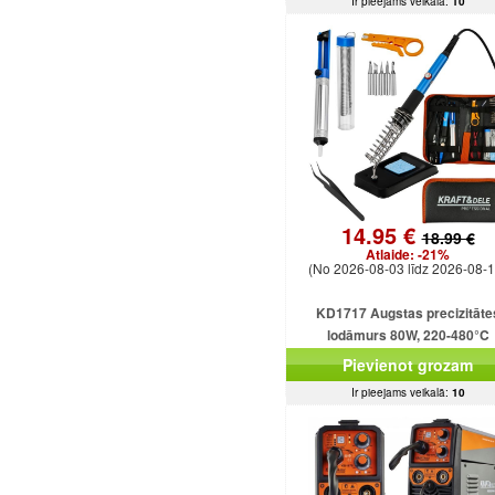
Ir pieejams veikalā:
10
14.95 €
18.99 €
Atlaide:
-21%
(No 2026-08-03 līdz 2026-08-1
KD1717 Augstas precizitāte
lodāmurs 80W, 220-480°C
Pievienot grozam
Ir pieejams veikalā:
10