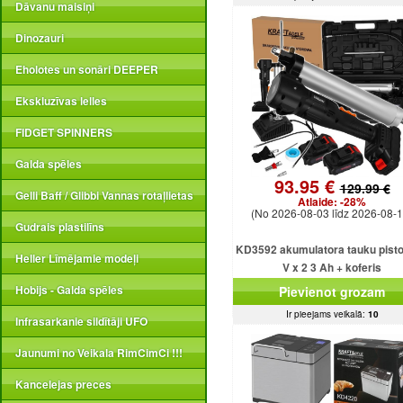
Dāvanu maisiņi
Dinozauri
Eholotes un sonāri DEEPER
Ekskluzīvas lelles
FIDGET SPINNERS
Galda spēles
93.95 €
129.99 €
Gelli Baff / Glibbi Vannas rotaļlietas
Atlaide:
-28%
(No 2026-08-03 līdz 2026-08-1
Gudrais plastilīns
KD3592 akumulatora tauku pisto
Heller Līmējamie modeļi
V x 2 3 Ah + koferis
Hobijs - Galda spēles
Pievienot grozam
Ir pieejams veikalā:
10
Infrasarkanie sildītāji UFO
Jaunumi no Veikala RimCimCi !!!
Kancelejas preces