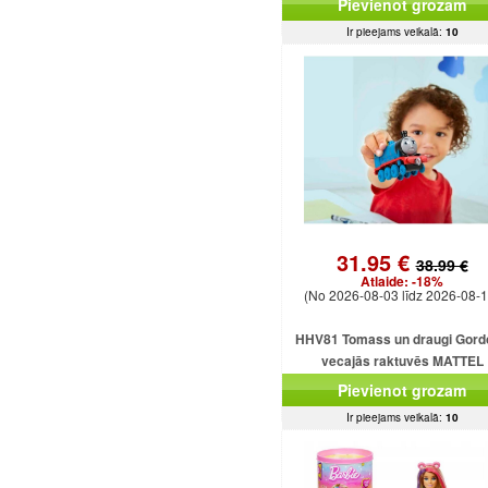
Pievienot grozam
Ir pieejams veikalā:
10
31.95 €
38.99 €
Atlaide:
-18%
(No 2026-08-03 līdz 2026-08-1
HHV81 Tomass un draugi Gord
vecajās raktuvēs MATTEL
Pievienot grozam
Ir pieejams veikalā:
10