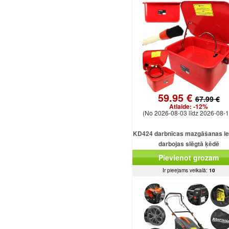
59.95 €
67.99 €
Atlaide:
-12%
(No 2026-08-03 līdz 2026-08-1
KD424 darbnīcas mazgāšanas ie
darbojas slēgtā ķēdē
Pievienot grozam
Ir pieejams veikalā:
10