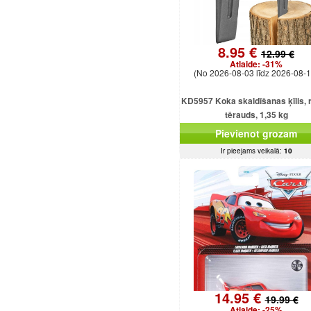
8.95 €
12.99 €
Atlaide:
-31%
(No 2026-08-03 līdz 2026-08-1
KD5957 Koka skaldīšanas ķīlis, r
tērauds, 1,35 kg
Pievienot grozam
Ir pieejams veikalā:
10
14.95 €
19.99 €
Atlaide:
-25%