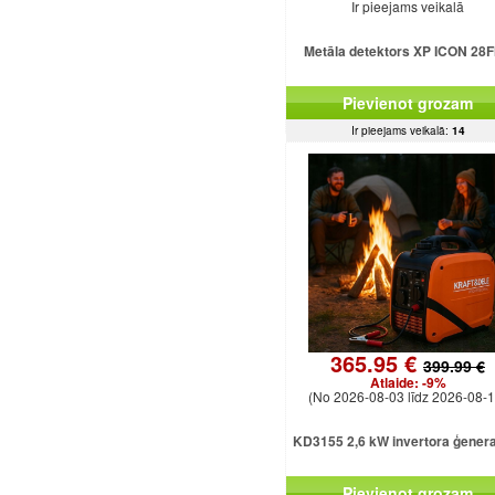
Ir pieejams veikalā
Metāla detektors XP ICON 28
Pievienot grozam
Ir pieejams veikalā:
14
365.95 €
399.99 €
Atlaide:
-9%
(No 2026-08-03 līdz 2026-08-1
KD3155 2,6 kW invertora ģener
Pievienot grozam