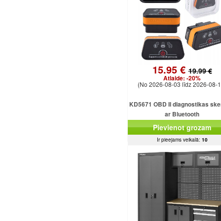
15.95 €
19.99 €
Atlaide:
-20%
(No 2026-08-03 līdz 2026-08-1
KD5671 OBD II diagnostikas ske
ar Bluetooth
Pievienot grozam
Ir pieejams veikalā:
10