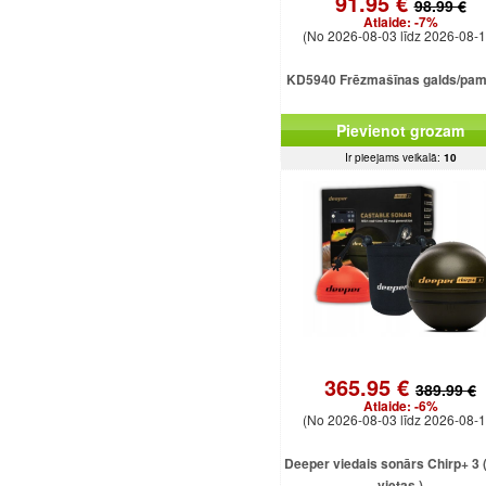
91.95 €
98.99 €
Atlaide:
-7%
(No 2026-08-03 līdz 2026-08-1
KD5940 Frēzmašīnas galds/pam
Pievienot grozam
Ir pieejams veikalā:
10
365.95 €
389.99 €
Atlaide:
-6%
(No 2026-08-03 līdz 2026-08-1
Deeper viedais sonārs Chirp+ 3 ( 
vietas )