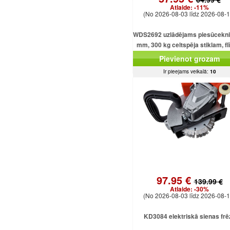
Atlaide:
-11%
(No 2026-08-03 līdz 2026-08-1
WDS2692 uzlādējams piesūcekni
mm, 300 kg celtspēja stiklam, f
un loksnēm
Pievienot grozam
Ir pieejams veikalā:
10
97.95 €
139.99 €
Atlaide:
-30%
(No 2026-08-03 līdz 2026-08-1
KD3084 elektriskā sienas frē