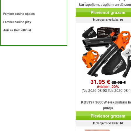
kartupeļiem, augļiem un dārze
Pievienot grozam
Fambet casino spēles
Ir pieejams veikalā:
10
Fambet casino play
Anissa Kate official
31.95 €
39.99 €
Atlaide:
-20%
(No 2026-08-03 līdz 2026-08-1
KD5197 3600W elektriskais l
pūtējs
Pievienot grozam
Ir pieejams veikalā:
10