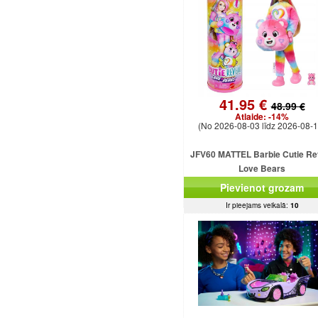
41.95 €
48.99 €
Atlaide:
-14%
(No 2026-08-03 līdz 2026-08-1
JFV60 MATTEL Barbie Cutie Re
Love Bears
Pievienot grozam
Ir pieejams veikalā:
10