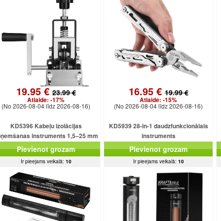
19.95 €
16.95 €
23.99 €
19.99 €
Atlaide:
-17%
Atlaide:
-15%
(No 2026-08-04 līdz 2026-08-16)
(No 2026-08-04 līdz 2026-08-16)
KD5396 Kabeļu izolācijas
KD5939 28-in-1 daudzfunkcionālais
oņemšanas instruments 1,5–25 mm
instruments
kabeļiem
Pievienot grozam
Pievienot grozam
Ir pieejams veikalā:
10
Ir pieejams veikalā:
10