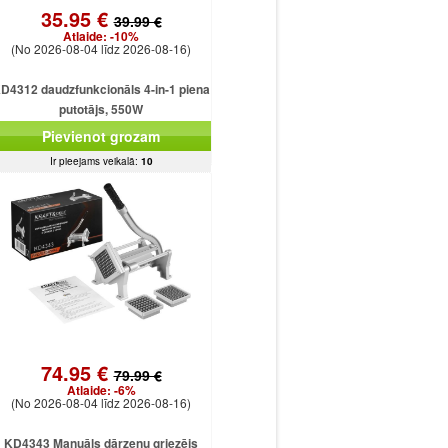
35.95 €
39.99 €
Atlaide:
-10%
(No 2026-08-04 līdz 2026-08-16)
D4312 daudzfunkcionāls 4-in-1 piena
putotājs, 550W
Pievienot grozam
Ir pieejams veikalā:
10
74.95 €
79.99 €
Atlaide:
-6%
(No 2026-08-04 līdz 2026-08-16)
KD4343 Manuāls dārzeņu griezējs