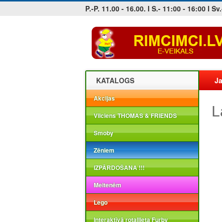
P.-P. 11.00 - 16.00. I S.- 11:00 - 16:00 I Sv.
Jobs at sea and maritime vacancies
KATALOGS
Ja
Akcijas
L
Vilciens THOMAS & FRIENDS
Smoby
Zēniem
IZPĀRDOŠANA !!!
Meitenēm
Lego
Interaktīvā rotaļlieta Furby