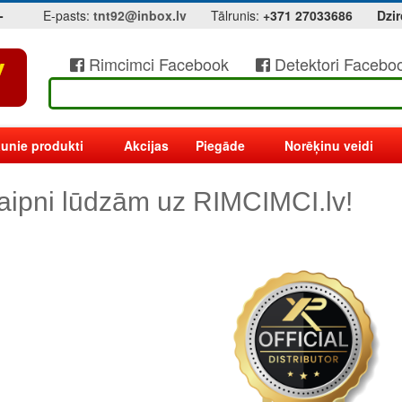
-
E-pasts:
tnt92@inbox.lv
Tālrunis:
+371 27033686
Dzir
Rimcimci Facebook
Detektori Facebo
unie produkti
Akcijas
Piegāde
Norēķinu veidi
aipni lūdzām uz RIMCIMCI.lv!