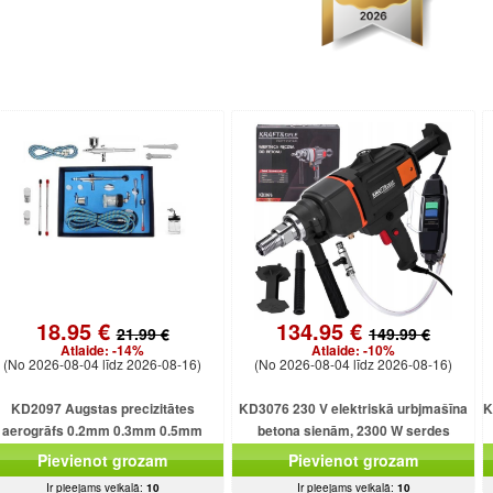
18.95 €
134.95 €
21.99 €
149.99 €
Atlaide:
-14%
Atlaide:
-10%
(No 2026-08-04 līdz 2026-08-16)
(No 2026-08-04 līdz 2026-08-16)
KD2097 Augstas precizitātes
KD3076 230 V elektriskā urbjmašīna
K
aerogrāfs 0.2mm 0.3mm 0.5mm
betona sienām, 2300 W serdes
urbjmašīna ar dzesēšanu
Pievienot grozam
Pievienot grozam
Ir pieejams veikalā:
10
Ir pieejams veikalā:
10