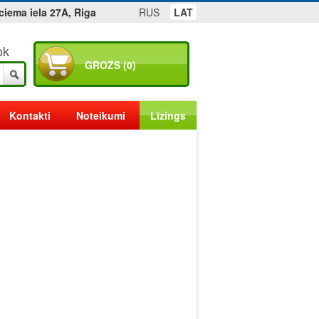
ciema iela 27A, Riga
RUS
LAT
ok
GROZS (0)
Kontakti
Noteikumi
Līzings