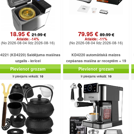
18.95 €
79.95 €
21.99 €
89.99 €
Atlaide:
-14%
Atlaide:
-11%
(No 2026-08-04 līdz 2026-08-16)
(No 2026-08-04 līdz 2026-08-16)
4221 (KD4220) Saldējuma mašīnas
KD4220 automātiskā maizes
uzgalis - ierīcei
cepšanas mašīna ar receptēm + 19
programmām + saldējumu
Pievienot grozam
Pievienot grozam
Ir pieejams veikalā:
10
Ir pieejams veikalā:
10