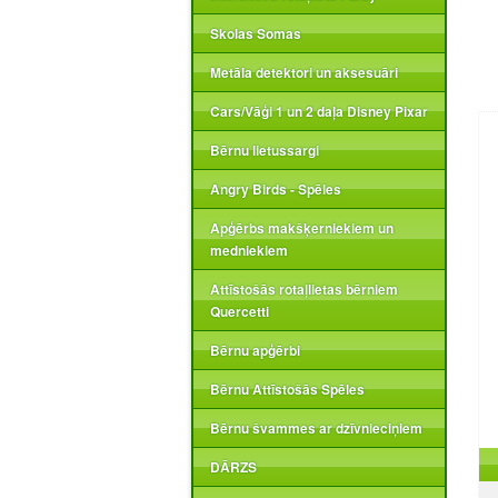
Skolas Somas
Metāla detektori un aksesuāri
Cars/Vāģi 1 un 2 daļa Disney Pixar
Bērnu lietussargi
Angry Birds - Spēles
Apģērbs makšķerniekiem un
medniekiem
Attīstošās rotaļlietas bērniem
Quercetti
Bērnu apģērbi
Bērnu Attīstošās Spēles
Bērnu švammes ar dzīvnieciņiem
DĀRZS