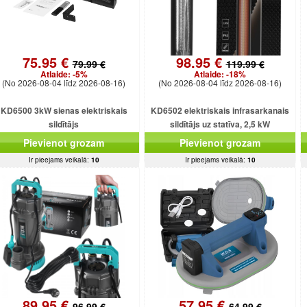
75.95 €
98.95 €
79.99 €
119.99 €
Atlaide:
-5%
Atlaide:
-18%
(No 2026-08-04 līdz 2026-08-16)
(No 2026-08-04 līdz 2026-08-16)
KD6500 3kW sienas elektriskais
KD6502 elektriskais infrasarkanais
sildītājs
sildītājs uz statīva, 2,5 kW
Pievienot grozam
Pievienot grozam
Ir pieejams veikalā:
10
Ir pieejams veikalā:
10
89.95 €
57.95 €
96.99 €
64.99 €