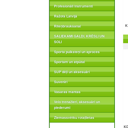
Profesionāli instrumenti
Ražots Latvijā
K
Riteņbraukšanai
SALIEKAMI GALDI, KRĒSLI UN
SOLI
Sporta pulksteņi un aproces
Sportam un atpūtai
SUP dēļi un aksesuāri
Suvenīri
Vasaras mantas
Velo trenažieri, aksesuāri un
piederumi
Ziemassvētku rotaļlietas
KD