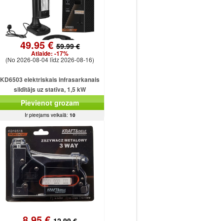
49.95 €
59.99 €
Atlaide:
-17%
(No 2026-08-04 līdz 2026-08-16)
KD6503 elektriskais infrasarkanais
sildītājs uz statīva, 1,5 kW
Pievienot grozam
Ir pieejams veikalā:
10
8.95 €
12.99 €