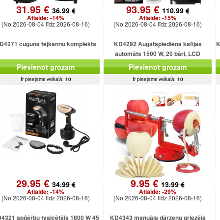
31.95 €
93.95 €
36.99 €
110.99 €
Atlaide:
-14%
Atlaide:
-15%
(No 2026-08-04 līdz 2026-08-16)
(No 2026-08-04 līdz 2026-08-16)
D4271 čuguna tējkannu komplekts
KD4292 Augstspiediena kafijas
K
automāts 1500 W, 20 bāri, LCD
displejs
Pievienot grozam
Pievienot grozam
Ir pieejams veikalā:
10
Ir pieejams veikalā:
10
29.95 €
9.95 €
34.99 €
13.99 €
Atlaide:
-14%
Atlaide:
-29%
(No 2026-08-04 līdz 2026-08-16)
(No 2026-08-04 līdz 2026-08-16)
4321 apģērbu tvaicētājs 1800 W 45
KD4343 manuāla dārzeņu griezēja