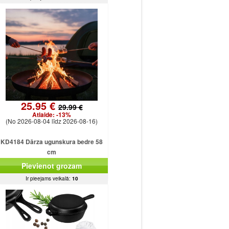
25.95 €
29.99 €
Atlaide:
-13%
(No 2026-08-04 līdz 2026-08-16)
KD4184 Dārza ugunskura bedre 58
cm
Pievienot grozam
Ir pieejams veikalā:
10