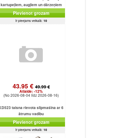
kartupeļiem, augļiem un dārzeņiem
Pievienot grozam
Ir pieejams veikalā:
10
43.95 €
49.99 €
Atlaide:
-12%
(No 2026-08-04 līdz 2026-08-16)
KD523 taisna rievota slīpmašīna ar 6
ātrumu vadību
Pievienot grozam
Ir pieejams veikalā:
10