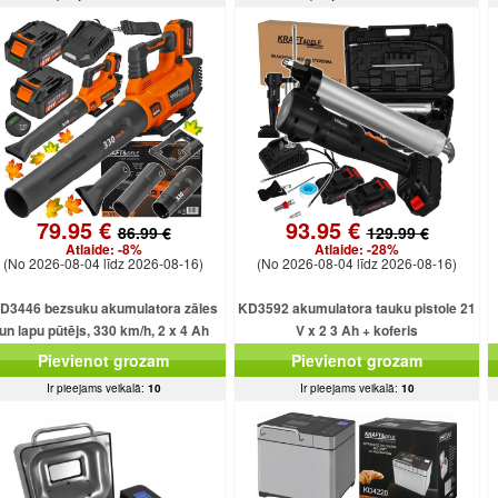
79.95 €
93.95 €
86.99 €
129.99 €
Atlaide:
-8%
Atlaide:
-28%
(No 2026-08-04 līdz 2026-08-16)
(No 2026-08-04 līdz 2026-08-16)
D3446 bezsuku akumulatora zāles
KD3592 akumulatora tauku pistole 21
un lapu pūtējs, 330 km/h, 2 x 4 Ah
V x 2 3 Ah + koferis
akumulatori.
Pievienot grozam
Pievienot grozam
Ir pieejams veikalā:
10
Ir pieejams veikalā:
10