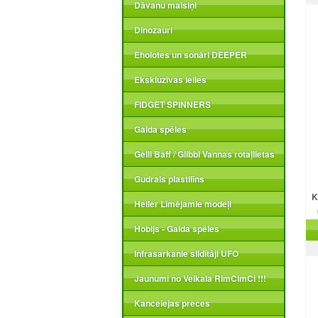
Dāvanu maisiņi
Dinozauri
Eholotes un sonāri DEEPER
Ekskluzīvas lelles
FIDGET SPINNERS
Galda spēles
Gelli Baff / Glibbi Vannas rotaļlietas
Gudrais plastilīns
K
Heller Līmējamie modeļi
Hobijs - Galda spēles
Infrasarkanie sildītāji UFO
Jaunumi no Veikala RimCimCi !!!
Kancelejas preces