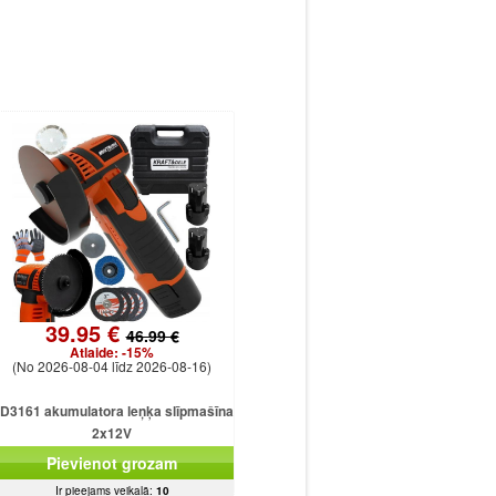
39.95 €
46.99 €
Atlaide:
-15%
(No 2026-08-04 līdz 2026-08-16)
D3161 akumulatora leņķa slīpmašīna
2x12V
Pievienot grozam
Ir pieejams veikalā:
10