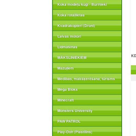
Koka modeļu kuģi - Burinieki
Koka rotaļlietas
Kvadrakopteri (Droni)
Laivas motori
Lidmašīnas
KD
MĀKSLINIEKIEM
Mazuļiem
Medības, makšķerēšana, tūrisms
Mega Bloks
Minecraft
Monsters University
PAW PATROL
Play-Doh (Plastilīns)