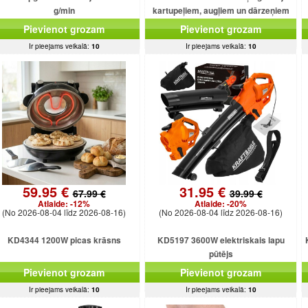
g/min
kartupeļiem, augļiem un dārzeņiem
Pievienot grozam
Pievienot grozam
Ir pieejams veikalā:
10
Ir pieejams veikalā:
10
59.95 €
31.95 €
67.99 €
39.99 €
Atlaide:
-12%
Atlaide:
-20%
(No 2026-08-04 līdz 2026-08-16)
(No 2026-08-04 līdz 2026-08-16)
KD4344 1200W picas krāsns
KD5197 3600W elektriskais lapu
pūtējs
Pievienot grozam
Pievienot grozam
Ir pieejams veikalā:
10
Ir pieejams veikalā:
10