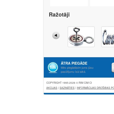
Ražotāji
ĀTRA PIEGĀDE
Mēs piegādāsim jums jūsu
pasūtījumu īsā laikā.
COPYRIGHT 1995-2026 © RIM CIM CI
AKCIJAS
|
SAZINĀTIES
|
INFORMĀCIJAS DROŠIBAS PO