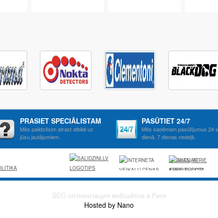
PRASIET SPECIĀLISTAM
PASŪTIET 24/7
Mēs palidzēsim atrast atbildi uz
Mēs saņēmam pasūtījumus 24 s
jūsu jautājumiem.
dienā, 7 dienas nedeļā.
AKCIJAS, ATRIE
LITIKA
KREDITI, OCTA,
KASKO,
VIESNICAS,
SEO оптимизация вебсайтов в Риге
LETAS
Hosted by Nano
AVIOBILETES,