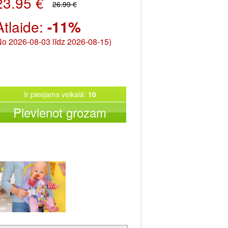
23.95 €
26.99 €
Atlaide:
-11%
No 2026-08-03 līdz 2026-08-15)
Ir pieejams veikalā:
10
Pievienot grozam