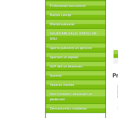
Profesionāli instrumenti
Ražots Latvijā
Riteņbraukšanai
SALIEKAMI GALDI, KRĒSLI UN
SOLI
Sporta pulksteņi un aproces
Sportam un atpūtai
SUP dēļi un aksesuāri
Pr
Suvenīri
Vasaras mantas
Velo trenažieri, aksesuāri un
piederumi
Ziemassvētku rotaļlietas