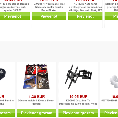
4138 nerūsējošā tērauda
GWL05 / FYJ83 Mattel Hot
KD11782 Autonoms
KD5354 be
augļu un dārzeņu sulu
Wheels Monster Trucks
dīzeldegvielas automašīnas
griezējs
spiede, 1600 W
Bone Shaker
sildītājs, Webasto 9kW, 12V
10
Pievienot
Pievienot
Pievienot
Pi
EUR
1.30 EUR
19.95 EUR
10.
 G Penālis
Dāvanu maisiņš 32cm x 24cm (1
KD5969 Grozāms TV
5907766439271
IES
gabals)
stiprinājums 32-65 collām, 40 kg
grozam
Pievienot grozam
Pievienot grozam
Pievien