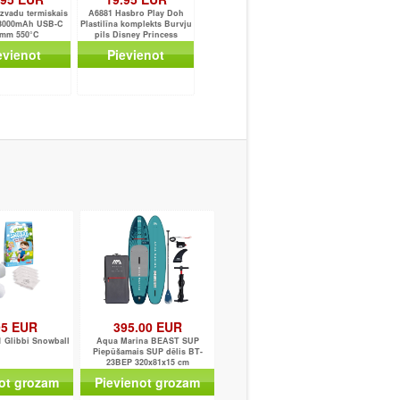
zvadu termiskais
A6881 Hasbro Play Doh
 3000mAh USB-C
Plastilīna komplekts Burvju
0mm 550°C
pils Disney Princess
evienot
Pievienot
95 EUR
395.00 EUR
 Glibbi Snowball
Aqua Marina BEAST SUP
Piepūšamais SUP dēlis BT-
23BEP 320x81x15 cm
ot grozam
Pievienot grozam