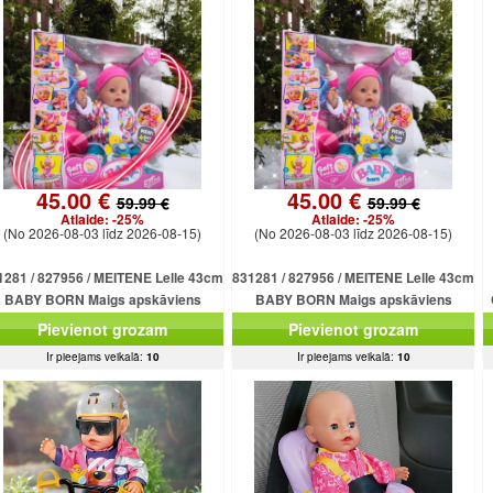
45.00 €
45.00 €
59.99 €
59.99 €
Atlaide:
-25%
Atlaide:
-25%
(No 2026-08-03 līdz 2026-08-15)
(No 2026-08-03 līdz 2026-08-15)
1281 / 827956 / MEITENE Lelle 43cm
831281 / 827956 / MEITENE Lelle 43cm
BABY BORN Maigs apskāviens
BABY BORN Maigs apskāviens
emas mazulis ZAPF CREATION NEW
Ziemas mazulis ZAPF CREATION NEW
Pievienot grozam
Pievienot grozam
Ir pieejams veikalā:
10
Ir pieejams veikalā:
10