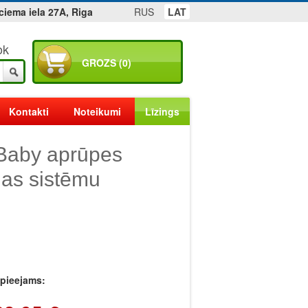
ciema iela 27A, Riga
RUS
LAT
ok
GROZS (0)
Kontakti
Noteikumi
Līzings
Baby aprūpes
nas sistēmu
r pieejams: