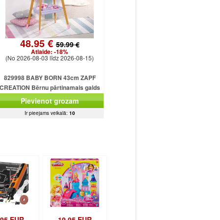
48.95 €
59.99 €
Atlaide:
-18%
(No 2026-08-03 līdz 2026-08-15)
829998 BABY BORN 43cm ZAPF
CREATION Bērnu pārtinamais galds
Pievienot grozam
Ir pieejams veikalā:
10
.95 EUR
19.95 EUR