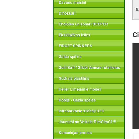
Dāvanu maisiņi
8
Dinozauri
Eholotes un sonāri DEEPER
Ci
Ekskluzīvas lelles
FIDGET SPINNERS
Galda spēles
Gelli Baff / Glibbi Vannas rotaļlietas
Gudrais plastilīns
Heller Līmējamie modeļi
Hobijs - Galda spēles
Infrasarkanie sildītāji UFO
Jaunumi no Veikala RimCimCi !!!
Kancelejas preces