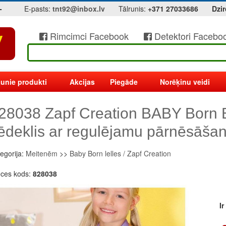
-
E-pasts:
tnt92@inbox.lv
Tālrunis:
+371 27033686
Dzir
Rimcimci Facebook
Detektori Facebo
unie produkti
Akcijas
Piegāde
Norēķinu veidi
28038 Zapf Creation BABY Born 
ēdeklis ar regulējamu pārnēsāša
egorija:
Meitenēm
>>
Baby Born lelles / Zapf Creation
eces kods:
828038
I