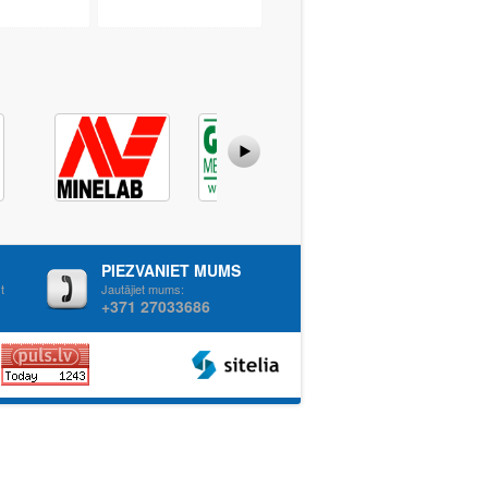
PIEZVANIET MUMS
t
Jautājiet mums:
+371 27033686