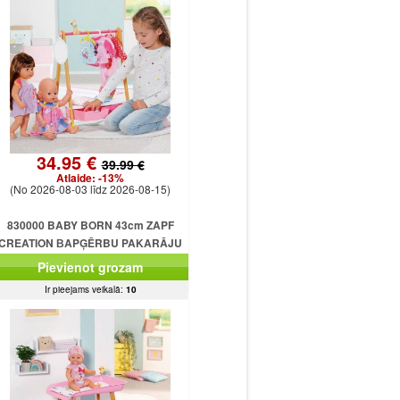
34.95 €
39.99 €
Atlaide:
-13%
(No 2026-08-03 līdz 2026-08-15)
830000 BABY BORN 43cm ZAPF
CREATION ВAPĢĒRBU PAKARĀJU
SKAPĪTĀJS
Pievienot grozam
Ir pieejams veikalā:
10