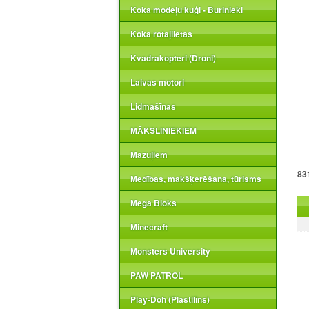
Koka modeļu kuģi - Burinieki
Koka rotaļlietas
Kvadrakopteri (Droni)
Laivas motori
Lidmašīnas
MĀKSLINIEKIEM
Mazuļiem
83
Medības, makšķerēšana, tūrisms
Zi
Mega Bloks
Minecraft
Monsters University
PAW PATROL
Play-Doh (Plastilīns)