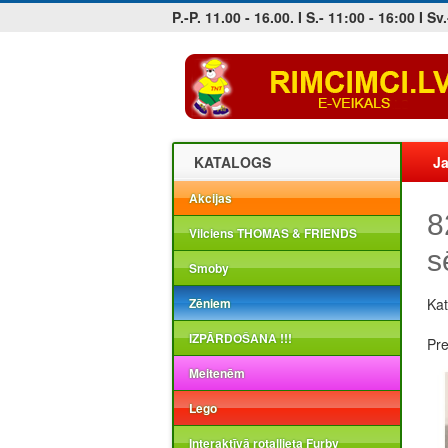
P.-P. 11.00 - 16.00. I S.- 11:00 - 16:00 I Sv.
Jobs at sea and maritime vacancies
KATALOGS
Ja
Akcijas
8
Vilciens THOMAS & FRIENDS
s
Smoby
Zēniem
Kat
IZPĀRDOŠANA !!!
Pr
Meitenēm
Lego
Interaktīvā rotaļlieta Furby