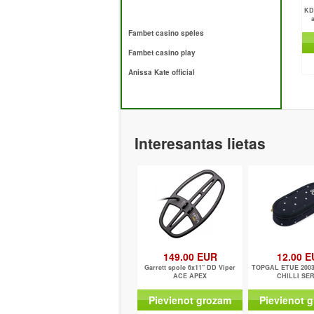
KD
Fambet casino spēles
Fambet casino play
Anissa Kate official
Interesantas lietas
149.00 EUR
12.00 
Garrett spole 6x11" DD Viper
TOPGAL ETUE 20030
ACE APEX
CHILLI SER
Pievienot grozam
Pievienot 