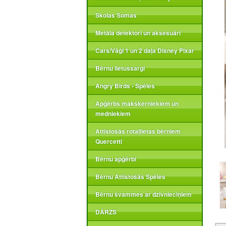
Skolas Somas
Metāla detektori un aksesuāri
Cars/Vāģi 1 un 2 daļa Disney Pixar
Bērnu lietussargi
Angry Birds - Spēles
Apģērbs makšķerniekiem un
medniekiem
Attīstošās rotaļlietas bērniem
Quercetti
Bērnu apģērbi
Bērnu Attīstošās Spēles
Bērnu švammes ar dzīvnieciņiem
DĀRZS