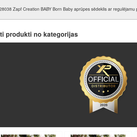
28038 Zapf Creation BABY Born Baby aprūpes sēdeklis ar regulējamu
ti produkti no kategorijas