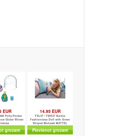
5 EUR
14.95 EUR
66 Polly-Pocket
FXL57 / FBR37 Barbie
now Globe Winter
Fashionistas Doll with Green
istmas
Striped Mohawk MATTEL
ot grozam
Pievienot grozam