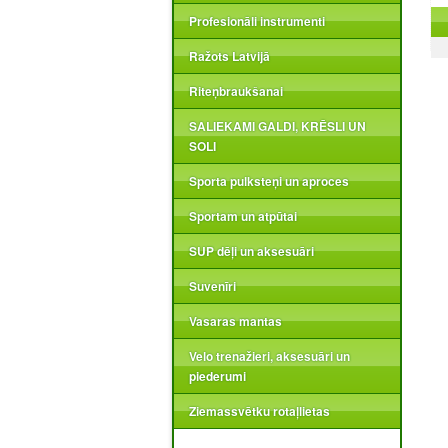
Profesionāli instrumenti
Ražots Latvijā
Riteņbraukšanai
SALIEKAMI GALDI, KRĒSLI UN
SOLI
Sporta pulksteņi un aproces
Sportam un atpūtai
SUP dēļi un aksesuāri
Suvenīri
Vasaras mantas
Velo trenažieri, aksesuāri un
piederumi
Ziemassvētku rotaļlietas