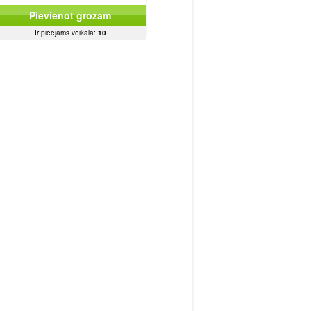
Pievienot grozam
Ir pieejams veikalā:
10