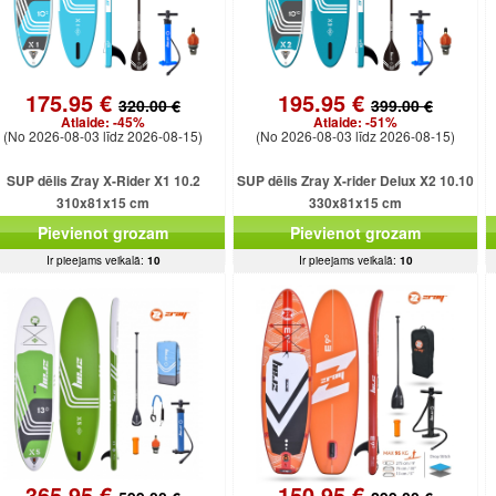
175.95 €
195.95 €
320.00 €
399.00 €
Atlaide:
-45%
Atlaide:
-51%
(No 2026-08-03 līdz 2026-08-15)
(No 2026-08-03 līdz 2026-08-15)
SUP dēlis Zray X-Rider X1 10.2
SUP dēlis Zray X-rider Delux X2 10.10
310x81x15 cm
330x81x15 cm
Pievienot grozam
Pievienot grozam
Ir pieejams veikalā:
10
Ir pieejams veikalā:
10
365.95 €
150.95 €