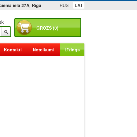
ciema iela 27A, Riga
RUS
LAT
ok
GROZS (0)
Kontakti
Noteikumi
Līzings