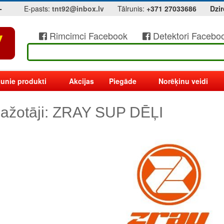
-
E-pasts:
tnt92@inbox.lv
Tālrunis:
+371 27033686
Dzir
Rimcimci Facebook
Detektori Facebo
unie produkti
Akcijas
Piegāde
Norēķinu veidi
ažotāji: ZRAY SUP DĒĻI