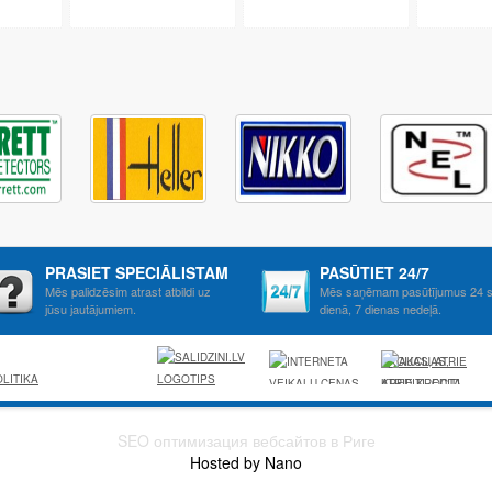
PRASIET SPECIĀLISTAM
PASŪTIET 24/7
Mēs palidzēsim atrast atbildi uz
Mēs saņēmam pasūtījumus 24 s
jūsu jautājumiem.
dienā, 7 dienas nedeļā.
AKCIJAS, ATRIE
LITIKA
KREDITI, OCTA,
KASKO,
VIESNICAS,
SEO оптимизация вебсайтов в Риге
LETAS
Hosted by Nano
AVIOBILETES,