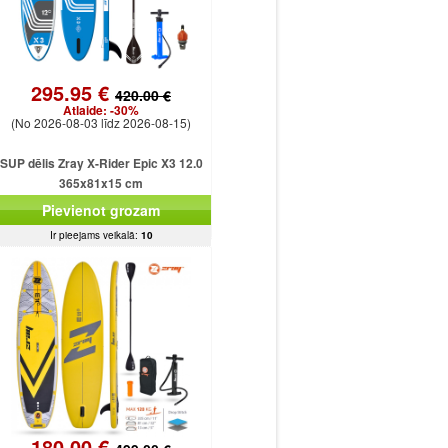
295.95 €
420.00 €
Atlaide:
-30%
(No 2026-08-03 līdz 2026-08-15)
SUP dēlis Zray X-Rider Epic X3 12.0
365x81x15 cm
Pievienot grozam
Ir pieejams veikalā:
10
180.00 €