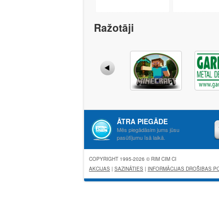
Ražotāji
ĀTRA PIEGĀDE
Mēs piegādāsim jums jūsu
pasūtījumu īsā laikā.
COPYRIGHT 1995-2026 © RIM CIM CI
AKCIJAS
|
SAZINĀTIES
|
INFORMĀCIJAS DROŠIBAS PO