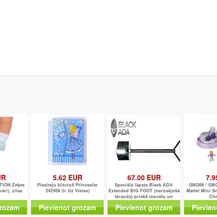
UR
5.62 EUR
67.00 EUR
7.9
TION Zeķes
Piezīmju blociņš Princesīte
Speciālā lāpsta Black ADA
GNG69 / GNG
āri), zilas
242409 (Ir Uz Vietas)
Extended BIG FOOT (nerūsējošā
Mattel Mini S
tērauda) priekš monētu un
Chr
dārgumu meklēšanai
grozam
Pievienot grozam
Pievienot grozam
Pievien