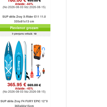
499.00 €
Atlaide:
-64%
(No 2026-08-03 līdz 2026-08-15)
SUP dēlis Zray X-Rider E11 11.0
335x81x13 cm
Pievienot grozam
Ir pieejams veikalā:
10
365.95 €
669.00 €
Atlaide:
-45%
(No 2026-08-03 līdz 2026-08-15)
SUP dēlis Zray F4 FURY EPIC 12"0
365x84x15cm