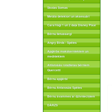
Skolas Somas
Metāla detektori un aksesuāri
Cars/Vāģi 1 un 2 daļa Disney Pixar
Bērnu lietussargi
Angry Birds - Spēles
Apģērbs makšķerniekiem un
medniekiem
Attīstošās rotaļlietas bērniem
Quercetti
Bērnu apģērbi
Bērnu Attīstošās Spēles
Bērnu švammes ar dzīvnieciņiem
DĀRZS