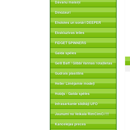
Dāvanu maisiņi
Dinozauri
Eholotes un sonāri DEEPER
Ekskluzīvas lelles
FIDGET SPINNERS
Galda spēles
Gelli Baff / Glibbi Vannas rotaļlietas
Gudrais plastilīns
Heller Līmējamie modeļi
Hobijs - Galda spēles
Infrasarkanie sildītāji UFO
Jaunumi no Veikala RimCimCi !!!
Kancelejas preces