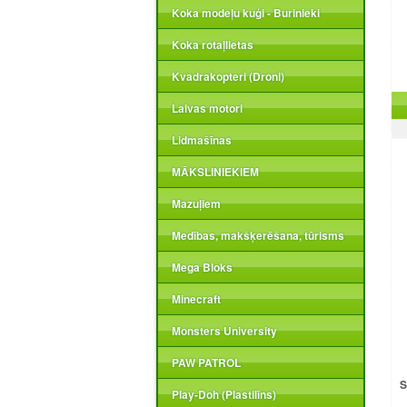
Koka modeļu kuģi - Burinieki
Koka rotaļlietas
Kvadrakopteri (Droni)
Laivas motori
Lidmašīnas
MĀKSLINIEKIEM
Mazuļiem
Medības, makšķerēšana, tūrisms
Mega Bloks
Minecraft
Monsters University
PAW PATROL
S
Play-Doh (Plastilīns)