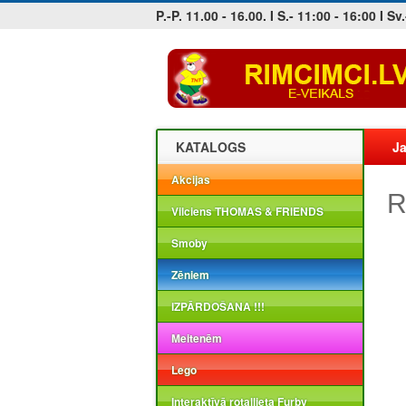
P.-P. 11.00 - 16.00. I S.- 11:00 - 16:00 I Sv.
Jobs at sea and maritime vacancies
KATALOGS
Ja
Akcijas
R
Vilciens THOMAS & FRIENDS
Smoby
Zēniem
IZPĀRDOŠANA !!!
Meitenēm
Lego
Interaktīvā rotaļlieta Furby