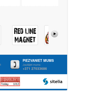
PIEZVANIET MUMS
t
Jautājiet mums:
+371 27033686