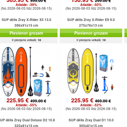
599.00 €
299.00 €
Atlaide:
-39%
Atlaide:
-50%
(No 2026-08-03 līdz 2026-08-15)
(No 2026-08-03 līdz 2026-08-15)
SUP dēlis Zray X-Rider X5 13.0
SUP dēlis Zray X-Rider E9 9.0
396x91x15 cm
275x76x13 cm
Pievienot grozam
Pievienot grozam
Ir pieejams veikalā:
10
Ir pieejams veikalā:
10
225.95 €
225.95 €
499.00 €
469.00 €
Atlaide:
-55%
Atlaide:
-52%
(No 2026-08-03 līdz 2026-08-15)
(No 2026-08-03 līdz 2026-08-15)
UP dēlis Zray Dual Deluxe D2 10.8
SUP dēlis Zray Dual D1 10.0
325x81x15 cm
305x81x15 cm