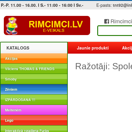
P.-P. 11.00 - 16.00. I S.- 11:00 - 16:00 I Sv.-
E-pasts:
tnt92@in
Rimcimci
Jobs at sea and maritime vacancies
KATALOGS
Jaunie produkti
Akci
Akcijas
Ražotāji: Spo
Vilciens THOMAS & FRIENDS
Smoby
Zēniem
IZPĀRDOŠANA !!!
Meitenēm
Lego
Interaktīvā rotaļlieta Furby