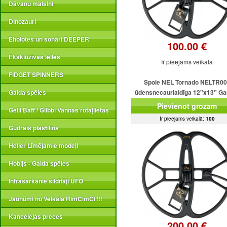
Dāvanu maisiņi
Dinozauri
Eholotes un sonāri DEEPER
100.00 €
Ekskluzīvas lelles
Ir pieejams veikalā
FIDGET SPINNERS
Spole NEL Tornado NELTR00
Galda spēles
ūdensnecaurlaidīga 12"x13" Gar
Ace 150/250/350/EuroAce/20
Pievienot grozam
Gelli Baff / Glibbi Vannas rotaļlietas
Ir pieejams veikalā:
100
Gudrais plastilīns
Heller Līmējamie modeļi
Hobijs - Galda spēles
Infrasarkanie sildītāji UFO
Jaunumi no Veikala RimCimCi !!!
Kancelejas preces
200.00 €