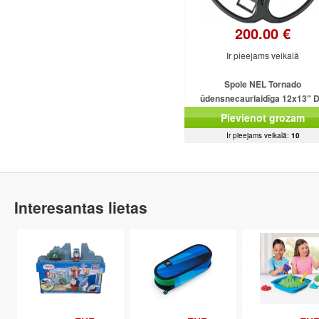
200.00 €
Ir pieejams veikalā
Spole NEL Tornado
ūdensnecaurlaidīga 12x13" 
3/18.75 kHz Minelab X-Terra
Pievienot grozam
70/305/505/705
Ir pieejams veikalā:
10
Interesantas lietas