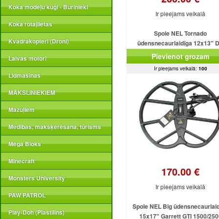
Koka modeļu kuģi - Burinieki
Ir pieejams veikalā
Koka rotaļlietas
Spole NEL Tornado
Kvadrakopteri (Droni)
ūdensnecaurlaidīga 12x13" 
3/18.75 kHz Minelab X-Terra
Pievienot grozam
Laivas motori
70/305/505/705
Ir pieejams veikalā:
100
Lidmašīnas
MĀKSLINIEKIEM
Mazuļiem
Medības, makšķerēšana, tūrisms
Mega Bloks
Minecraft
170.00 €
Monsters University
Ir pieejams veikalā
PAW PATROL
Spole NEL Big ūdensnecaurlai
Play-Doh (Plastilīns)
15x17" Garrett GTI 1500/250