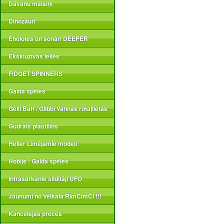
Dāvanu maisiņi
Dinozauri
Eholotes un sonāri DEEPER
Ekskluzīvas lelles
FIDGET SPINNERS
Galda spēles
Gelli Baff / Glibbi Vannas rotaļlietas
Gudrais plastilīns
Heller Līmējamie modeļi
Hobijs - Galda spēles
Infrasarkanie sildītāji UFO
Jaunumi no Veikala RimCimCi !!!
Kancelejas preces