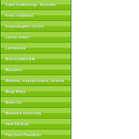
Koka modeļu kuģi - Burinieki
Koka rotaļlietas
Kvadrakopteri (Droni)
Laivas motori
Lidmašīnas
MĀKSLINIEKIEM
Mazuļiem
Medības, makšķerēšana, tūrisms
Mega Bloks
Minecraft
Monsters University
PAW PATROL
Play-Doh (Plastilīns)