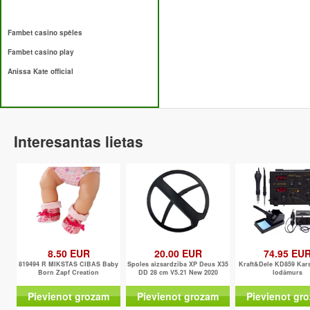
Fambet casino spēles
Fambet casino play
Anissa Kate official
Interesantas lietas
8.50 EUR
20.00 EUR
74.95 EU
819494 R MIKSTAS CIBAS Baby
Spoles aizsardzība XP Deus X35
Kraft&Dele KD859 Kars
Born Zapf Creation
DD 28 cm V5.21 New 2020
lodāmurs
Pievienot grozam
Pievienot grozam
Pievienot gr