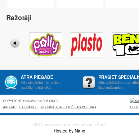
Ražotāji
ĀTRA PIEGĀDE
PRASIET SPECIĀL
Mēs piegādāsim jums jūsu
Mēs palidzēsim atrast atbil
pasūtījumu īsā laikā.
jūsu jautājumiem.
COPYRIGHT 1995-2026 © RIM CIM CI
AKCIJAS
|
SAZINĀTIES
|
INFORMĀCIJAS DROŠIBAS POLITIKA
SEO оптимизация вебсайтов в Риге
Hosted by Nano