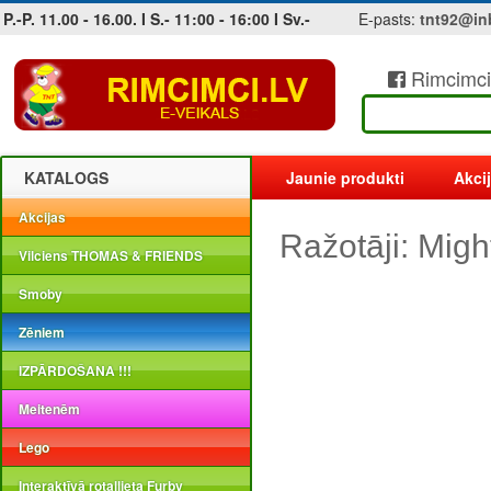
P.-P. 11.00 - 16.00. I S.- 11:00 - 16:00 I Sv.-
E-pasts:
tnt92@in
Rimcimci
Jobs at sea and maritime vacancies
KATALOGS
Jaunie produkti
Akci
Akcijas
Ražotāji: Mig
Vilciens THOMAS & FRIENDS
Smoby
Zēniem
IZPĀRDOŠANA !!!
Meitenēm
Lego
Interaktīvā rotaļlieta Furby