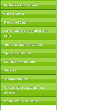
Profesionāli instrumenti
Ražots Latvijā
Riteņbraukšanai
SALIEKAMI GALDI, KRĒSLI UN
SOLI
Sporta pulksteņi un aproces
Sportam un atpūtai
SUP dēļi un aksesuāri
Suvenīri
Vasaras mantas
Velo trenažieri, aksesuāri un
piederumi
Ziemassvētku rotaļlietas