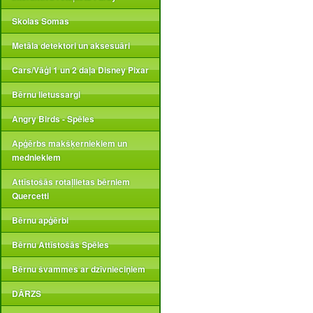
Skolas Somas
Metāla detektori un aksesuāri
Cars/Vāģi 1 un 2 daļa Disney Pixar
Bērnu lietussargi
Angry Birds - Spēles
Apģērbs makšķerniekiem un
medniekiem
Attīstošās rotaļlietas bērniem
Quercetti
Bērnu apģērbi
Bērnu Attīstošās Spēles
Bērnu švammes ar dzīvnieciņiem
DĀRZS