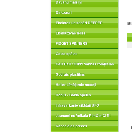
Dāvanu maisiņi
Dinozauri
Eholotes un sonāri DEEPER
li
Ekskluzīvas lelles
FIDGET SPINNERS
Galda spēles
Gelli Baff / Glibbi Vannas rotaļlietas
Gudrais plastilīns
Heller Līmējamie modeļi
Hobijs - Galda spēles
Infrasarkanie sildītāji UFO
Jaunumi no Veikala RimCimCi !!!
Kancelejas preces