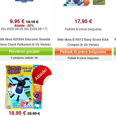
9.95 €
17.95 €
14.16 €
Atlaide:
-30%
(No 2026-08-05 līdz 2026-08-17)
Pašlaik šī prece beigusies
ittle tikes 620584 Discover Sounds
l
little tikes 616013 Easy Score Kick
larm Clock Pulksteņi (Ir Uz Vietas)
Croquet (Ir Uz Vietas)
Pievienot grozam
Pašlaik šī prece beigusies
Ir pieejams veikalā:
10
Pašlaik šī prece beigusies
18.95 €
23.99 €