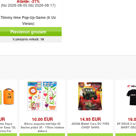
Atlaide:
-21%
(No 2026-08-05 līdz 2026-08-17)
Timmy time Pop-Up Game (Ir Uz
Vietas)
Pievienot grozam
Ir pieejams veikalā:
10
EUR
10.00 EUR
14.95 EUR
16.
oma Aqua
Bērnu auguma mērītājs 02
JDG58 Mattel Cars DC FIRE
XP DEUS 2 ori
er Easy 12L
Saules pūķis 20 - 170cm istabas
CHIEF SARG
SHIRT DEU
rina For
dekors
sion/Bea