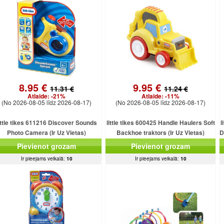
8.95 €
9.95 €
11.31 €
11.24 €
Atlaide:
-21%
Atlaide:
-11%
(No 2026-08-05 līdz 2026-08-17)
(No 2026-08-05 līdz 2026-08-17)
ittle tikes 611216 Discover Sounds
little tikes 600425 Handle Haulers Soft
l
Photo Camera (Ir Uz Vietas)
Backhoe traktors (Ir Uz Vietas)
D
Pievienot grozam
Pievienot grozam
Ir pieejams veikalā:
10
Ir pieejams veikalā:
10