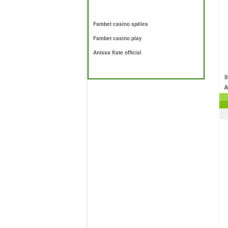
Fambet casino spēles
Fambet casino play
Anissa Kate official
l
A