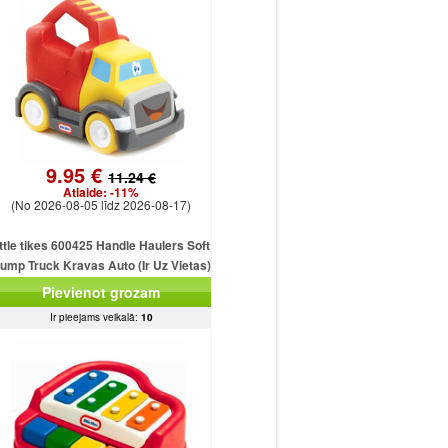
9.95 €
11.24 €
Atlaide:
-11%
(No 2026-08-05 līdz 2026-08-17)
ittle tikes 600425 Handle Haulers Soft
ump Truck Kravas Auto (Ir Uz Vietas)
Pievienot grozam
Ir pieejams veikalā:
10