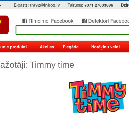
-
E-pasts:
tnt92@inbox.lv
Tālrunis:
+371 27033686
Dzir
Rimcimci Facebook
Detektori Facebo
unie produkti
Akcijas
Piegāde
Norēķinu veidi
ažotāji: Timmy time