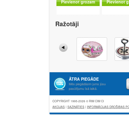
Pievienot grozam
Pievienot 
Ražotāji
ĀTRA PIEGĀDE
Mēs piegādāsim jums jūsu
pasūtījumu īsā laikā.
COPYRIGHT 1995-2026 © RIM CIM CI
AKCIJAS
|
SAZINĀTIES
|
INFORMĀCIJAS DROŠIBAS PO