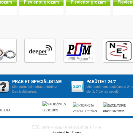
grozam
Pievienot grozam
Pievienot grozam
Pievien
PRASIET SPECIĀLISTAM
PASŪTIET 24/7
Mēs palidzēsim atrast atbildi uz
Mēs saņēmam pasūtījumus 24 s
jūsu jautājumiem.
dienā, 7 dienas nedeļā.
AKCIJAS, ATRIE
LITIKA
KREDITI, OCTA,
KASKO,
VIESNICAS,
SEO оптимизация вебсайтов в Риге
LETAS
Hosted by Nano