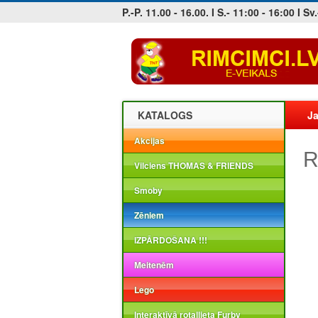
P.-P. 11.00 - 16.00. I S.- 11:00 - 16:00 I Sv.
Jobs at sea and maritime vacancies
KATALOGS
Ja
Akcijas
R
Vilciens THOMAS & FRIENDS
Smoby
Zēniem
IZPĀRDOŠANA !!!
Meitenēm
Lego
Interaktīvā rotaļlieta Furby