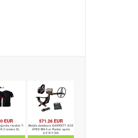
00 EUR
571.26 EUR
ģināls t-krekls T-
Metāla detektors GARRETT ACE
S 2 izmērs XL
APEX MS-3 ar Raider spole
8.5"X11"DD