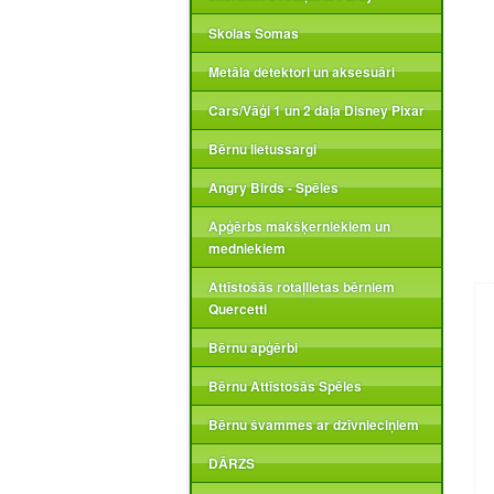
Skolas Somas
Metāla detektori un aksesuāri
Cars/Vāģi 1 un 2 daļa Disney Pixar
Bērnu lietussargi
Angry Birds - Spēles
Apģērbs makšķerniekiem un
medniekiem
Attīstošās rotaļlietas bērniem
Quercetti
Bērnu apģērbi
Bērnu Attīstošās Spēles
Bērnu švammes ar dzīvnieciņiem
DĀRZS