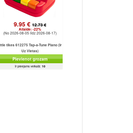
9.95 €
12.73 €
Atlaide:
-22%
(No 2026-08-05 līdz 2026-08-17)
ittle tikes 612275 Tap-a-Tune Piano (Ir
Uz Vietas)
Pievienot grozam
Ir pieejams veikalā:
10