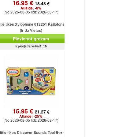
16.95 €
18.43 €
Atlaide:
-8%
(No 2026-08-05 līdz 2026-08-17)
ittle tikes Xylophone 612251 Ksilofons
(Ir Uz Vietas)
Pievienot grozam
Ir pieejams veikalā:
10
15.95 €
21.27 €
Atlaide:
-25%
(No 2026-08-05 līdz 2026-08-17)
little tikes Discover Sounds Tool Box