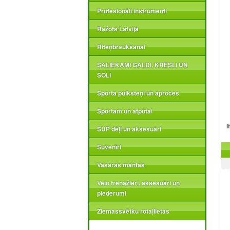
Profesionāli instrumenti
Ražots Latvijā
Riteņbraukšanai
SALIEKAMI GALDI, KRĒSLI UN
SOLI
Sporta pulksteņi un aproces
Sportam un atpūtai
l
SUP dēļi un aksesuāri
Suvenīri
Vasaras mantas
Velo trenažieri, aksesuāri un
piederumi
Ziemassvētku rotaļlietas