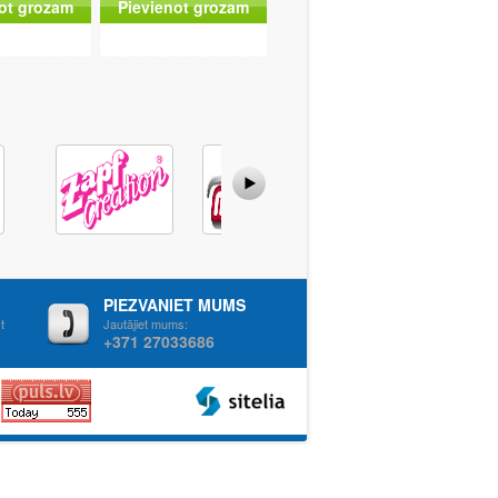
ot grozam
Pievienot grozam
PIEZVANIET MUMS
t
Jautājiet mums:
+371 27033686