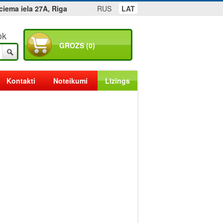
ciema iela 27A, Riga
RUS
LAT
ok
GROZS (0)
Kontakti
Noteikumi
Līzings