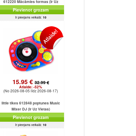
612220 Mācāmies formas (Ir Uz
Vietas)
Pievienot grozam
Ir pieejams veikalā:
10
15.95 €
32.99 €
Atlaide:
-52%
(No 2026-08-05 līdz 2026-08-17)
little tikes 612848 poptunes Music
Mixer DJ (Ir Uz Vietas)
Pievienot grozam
Ir pieejams veikalā:
10