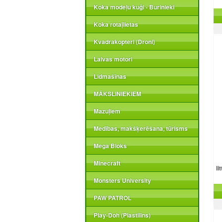
Koka modeļu kuģi - Burinieki
Koka rotaļlietas
Kvadrakopteri (Droni)
Laivas motori
Lidmašīnas
MĀKSLINIEKIEM
Mazuļiem
Medības, makšķerēšana, tūrisms
Mega Bloks
Minecraft
li
Monsters University
PAW PATROL
Play-Doh (Plastilīns)