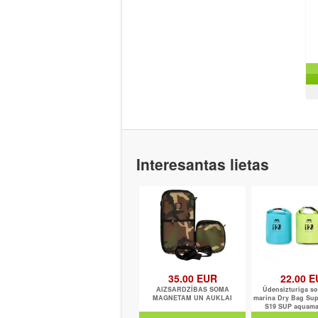
Interesantas lietas
35.00 EUR
22.00 
AIZSARDZĪBAS SOMA
Ūdensizturīga s
MAGNETAM UN AUKLAI
marina Dry Bag Sup
S19 SUP aquama
Breeze/Vapor/Fu