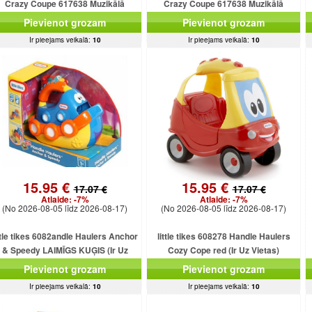
Crazy Coupe 617638 Muzikālā
Crazy Coupe 617638 Muzikālā
mašīnīte (Ir Uz Vietas)
mašīnīte Rozā krāsa (Ir Uz Vietas)
Pievienot grozam
Pievienot grozam
Ir pieejams veikalā:
10
Ir pieejams veikalā:
10
15.95 €
15.95 €
17.07 €
17.07 €
Atlaide:
-7%
Atlaide:
-7%
(No 2026-08-05 līdz 2026-08-17)
(No 2026-08-05 līdz 2026-08-17)
ttle tikes 6082andle Haulers Anchor
little tikes 608278 Handle Haulers
& Speedy LAIMĪGS KUĢIS (Ir Uz
Cozy Cope red (Ir Uz Vietas)
Vietas)
Pievienot grozam
Pievienot grozam
Ir pieejams veikalā:
10
Ir pieejams veikalā:
10