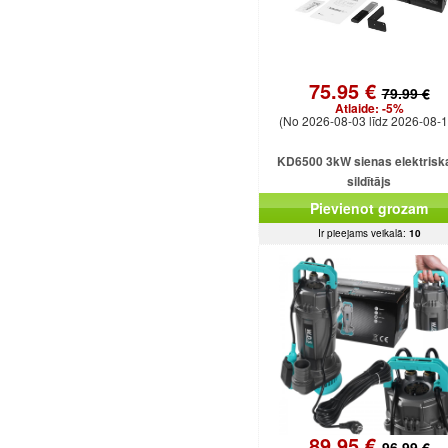
75.95 €
79.99 €
Atlaide:
-5%
(No 2026-08-03 līdz 2026-08-1
KD6500 3kW sienas elektrisk
sildītājs
Pievienot grozam
Ir pieejams veikalā:
10
89.95 €
96.99 €