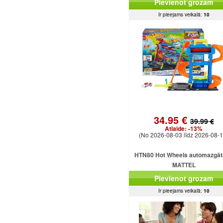
Pievienot grozam
astes
Ir pieejams veikalā:
10
34.95 €
39.99 €
Atlaide:
-13%
(No 2026-08-03 līdz 2026-08-1
HTN80 Hot Wheels automazgā
MATTEL
Pievienot grozam
Ir pieejams veikalā:
10