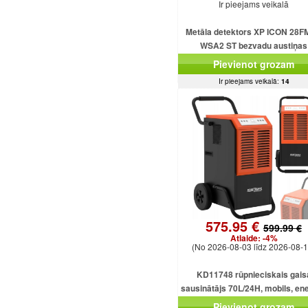
Ir pieejams veikalā
Metāla detektors XP ICON 28F
WSA2 ST bezvadu austiņas
Pievienot grozam
Ir pieejams veikalā:
14
575.95 €
599.99 €
Atlaide:
-4%
(No 2026-08-03 līdz 2026-08-1
KD11748 rūpnieciskais gais
sausinātājs 70L/24H, mobils, ene
taupošs, 920W, 5.5L
Pievienot grozam