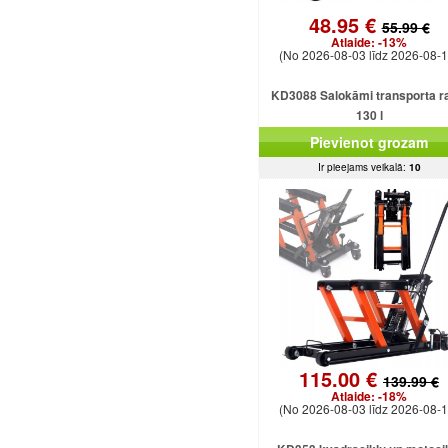
48.95 €
55.99 €
Atlaide:
-13%
(No 2026-08-03 līdz 2026-08-1
KD3088 Salokāmi transporta ra
130 l
Pievienot grozam
Ir pieejams veikalā:
10
115.00 €
139.99 €
Atlaide:
-18%
(No 2026-08-03 līdz 2026-08-1