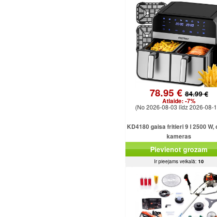
78.95 €
84.99 €
Atlaide:
-7%
(No 2026-08-03 līdz 2026-08-1
KD4180 gaisa fritieri 9 l 2500 W,
kameras
Pievienot grozam
Ir pieejams veikalā:
10