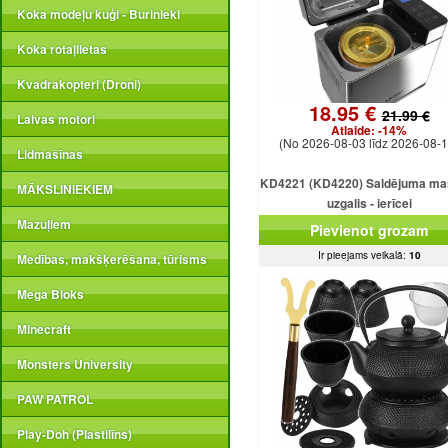
Koka modeļu kuģi - Burinieki
Koka rotaļlietas
Kvadrakopteri (Droni)
18.95 €
21.99 €
Laivas motori
Atlaide:
-14%
(No 2026-08-03 līdz 2026-08-1
Lidmašīnas
KD4221 (KD4220) Saldējuma ma
MĀKSLINIEKIEM
uzgalis - ierīcei
Mazuļiem
Pievienot grozam
Ir pieejams veikalā:
10
Medības, makšķerēšana, tūrisms
Mega Bloks
Minecraft
Monsters University
PAW PATROL
Play-Doh (Plastilīns)