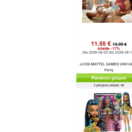
11.55 €
13.99 €
Atlaide:
-17%
(No 2026-08-03 līdz 2026-08-1
JJV58 MATTEL GAMES UNO kār
Party
Pievienot grozam
Ir pieejams veikalā:
10