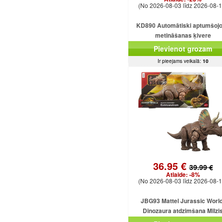
(No 2026-08-03 līdz 2026-08-1
KD890 Automātiski aptumšoj
metināšanas ķivere
Pievienot grozam
Ir pieejams veikalā:
10
36.95 €
39.99 €
Atlaide:
-8%
(No 2026-08-03 līdz 2026-08-1
JBG93 Mattel Jurassic World
Dinozaura atdzimšana Milzi
Eotriceratops uzbrūk dinozauram