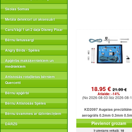
Skolas Somas
Metāla detektori un aksesuāri
Cars/Vāģi 1 un 2 daļa Disney Pixar
Bērnu lietussargi
Angry Birds - Spēles
Apģērbs makšķerniekiem un
medniekiem
Attīstošās rotaļlietas bērniem
Quercetti
18.95 €
21.99 €
Bērnu apģērbi
Atlaide:
-14%
(No 2026-08-03 līdz 2026-08-1
Bērnu Attīstošās Spēles
KD2097 Augstas precizitāte
Bērnu švammes ar dzīvnieciņiem
aerogrāfs 0.2mm 0.3mm 0.5
Pievienot grozam
DĀRZS
Ir pieejams veikalā:
10