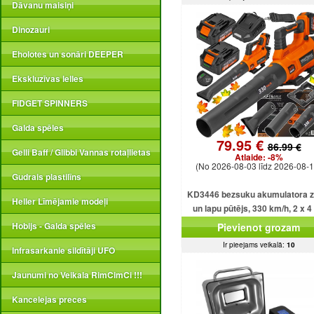
Dāvanu maisiņi
Dinozauri
Eholotes un sonāri DEEPER
Ekskluzīvas lelles
FIDGET SPINNERS
Galda spēles
79.95 €
86.99 €
Gelli Baff / Glibbi Vannas rotaļlietas
Atlaide:
-8%
(No 2026-08-03 līdz 2026-08-1
Gudrais plastilīns
KD3446 bezsuku akumulatora z
Heller Līmējamie modeļi
un lapu pūtējs, 330 km/h, 2 x 4
akumulatori.
Hobijs - Galda spēles
Pievienot grozam
Ir pieejams veikalā:
10
Infrasarkanie sildītāji UFO
Jaunumi no Veikala RimCimCi !!!
Kancelejas preces