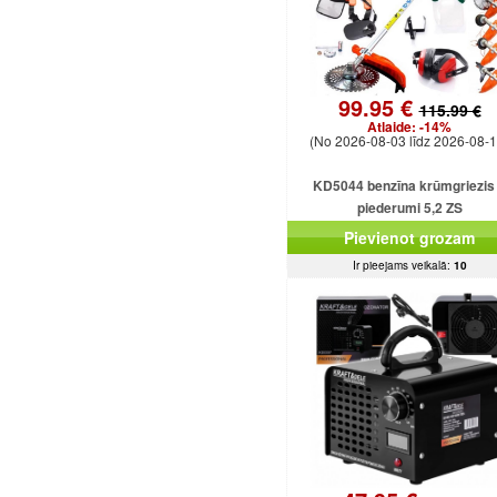
99.95 €
115.99 €
Atlaide:
-14%
(No 2026-08-03 līdz 2026-08-1
KD5044 benzīna krūmgriezis
piederumi 5,2 ZS
Pievienot grozam
Ir pieejams veikalā:
10