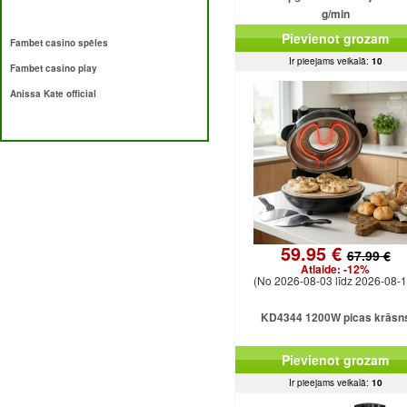
g/min
Pievienot grozam
Fambet casino spēles
Ir pieejams veikalā:
10
Fambet casino play
Anissa Kate official
59.95 €
67.99 €
Atlaide:
-12%
(No 2026-08-03 līdz 2026-08-1
KD4344 1200W picas krāsn
Pievienot grozam
Ir pieejams veikalā:
10