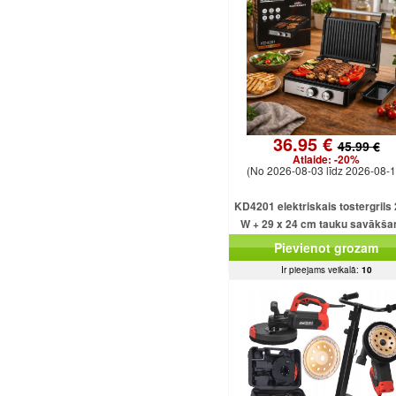
36.95 €
45.99 €
Atlaide:
-20%
(No 2026-08-03 līdz 2026-08-1
KD4201 elektriskais tostergrils
W + 29 x 24 cm tauku savākša
paplāte
Pievienot grozam
Ir pieejams veikalā:
10