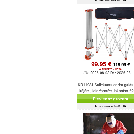
Ir pieejams veikalā:
10
99.95 €
118.99 €
Atlaide:
-16%
(No 2026-08-03 līdz 2026-08-1
KD11981 Saliekams darba galds 
kājām, liela formāta loksnēm 2
mm, kravnesība 1000 kg.
Pievienot grozam
Ir pieejams veikalā:
10