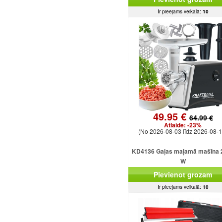
Ir pieejams veikalā:
10
49.95 €
64.99 €
Atlaide:
-23%
(No 2026-08-03 līdz 2026-08-1
KD4136 Gaļas maļamā mašīna 
W
Pievienot grozam
Ir pieejams veikalā:
10