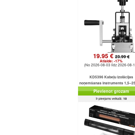
19.95 €
23.99 €
Atlaide:
-17%
(No 2026-08-03 līdz 2026-08-1
KD5396 Kabeļu izolācijas
noņemšanas instruments 1,5–
kabeļiem
Pievienot grozam
Ir pieejams veikalā:
10