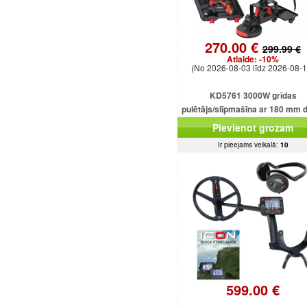
270.00 €
299.99 €
Atlaide:
-10%
(No 2026-08-03 līdz 2026-08-1
KD5761 3000W grīdas
pulētājs/slīpmašīna ar 180 mm 
Pievienot grozam
Ir pieejams veikalā:
10
599.00 €