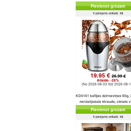
displejs, tīmekļa pārlūkpr
Pievienot grozam
Ir pieejams veikalā:
10
19.95 €
26.99 €
Atlaide:
-26%
(No 2026-08-03 līdz 2026-08-1
KD4161 kafijas dzirnaviņas 60g,
nerūsējošais tērauds, cietais 
motors
Pievienot grozam
Ir pieejams veikalā:
10