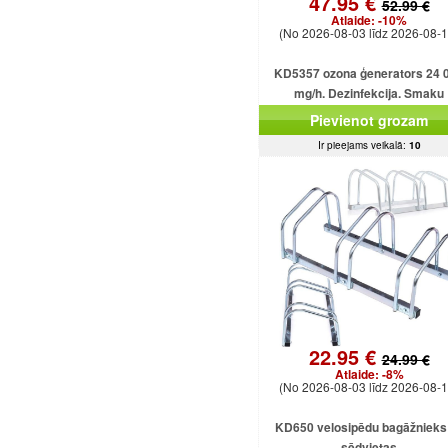
47.95 €
52.99 €
Atlaide:
-10%
(No 2026-08-03 līdz 2026-08-1
KD5357 ozona ģenerators 24 
mg/h. Dezinfekcija. Smaku
likvidēšana. Ozonizators mājā
Pievienot grozam
birojam.
Ir pieejams veikalā:
10
22.95 €
24.99 €
Atlaide:
-8%
(No 2026-08-03 līdz 2026-08-1
KD650 velosipēdu bagāžnieks 
sēdvietas