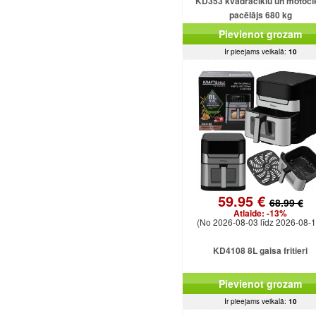
KD353 kvadraciklu un motoci
pacēlājs 680 kg
Pievienot grozam
Ir pieejams veikalā:
10
59.95 €
68.99 €
Atlaide:
-13%
(No 2026-08-03 līdz 2026-08-1
KD4108 8L gaisa fritieri
Pievienot grozam
Ir pieejams veikalā:
10