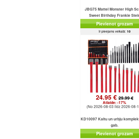
JBG75 Mattel Monster High Sc
Sweet Birthday Frankie Stei
Pievienot grozam
Ir pieejams veikalā:
10
24.95 €
29.99 €
Atlaide:
-17%
(No 2026-08-03 līdz 2026-08-1
KD10097 Kaltu un urbju komplekt
gab.
Pievienot grozam