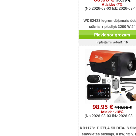
Atlaide:
-7%
(No 2026-08-03 līdz 2026-08-1
WDS2428 Iegremdējamais ūd
sūknis + pludiņš 3200 W 2"
Pievienot grozam
Ir pieejams veikalā:
10
98.95 €
119.95 €
Atlaide:
-18%
(No 2026-08-03 līdz 2026-08-1
KD11781 DĪZEĻA SILDĪTĀJS Sildī
stāvvietas sildītājs, 8 kW, 12 V,