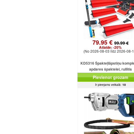
79.95 €
99.99 €
Atlaide:
-20%
(No 2026-08-03 līdz 2026-08-1
KD5316 Špakteļlāpstiņu kompl
apdares špaktelei, rullītis
25/40/60/80/100 cm.
Pievienot grozam
Ir pieejams veikalā:
10