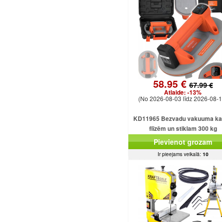
58.95 €
67.99 €
Atlaide:
-13%
(No 2026-08-03 līdz 2026-08-1
KD11965 Bezvadu vakuuma k
flīzēm un stiklam 300 kg
Pievienot grozam
Ir pieejams veikalā:
10