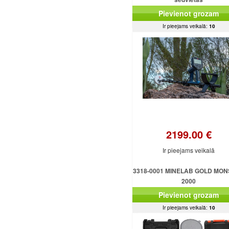
Pievienot grozam
Ir pieejams veikalā:
10
2199.00 €
Ir pieejams veikalā
3318-0001 MINELAB GOLD MO
2000
Pievienot grozam
Ir pieejams veikalā:
10