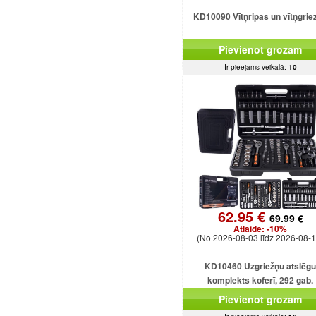
KD10090 Vītņripas un vītņgrie
Pievienot grozam
Ir pieejams veikalā:
10
62.95 €
69.99 €
Atlaide:
-10%
(No 2026-08-03 līdz 2026-08-1
KD10460 Uzgriežņu atslēgu
komplekts koferī, 292 gab.
Pievienot grozam