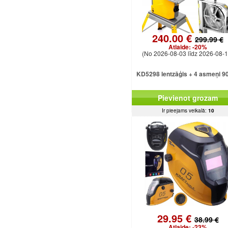
240.00 €
299.99 €
Atlaide:
-20%
(No 2026-08-03 līdz 2026-08-1
KD5298 lentzāģis + 4 asmeņi 9
Pievienot grozam
Ir pieejams veikalā:
10
29.95 €
38.99 €
Atlaide:
-23%