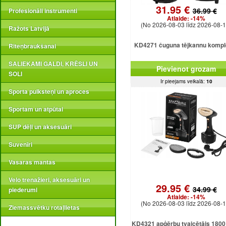
31.95 €
36.99 €
Profesionāli instrumenti
Atlaide:
-14%
(No 2026-08-03 līdz 2026-08-1
Ražots Latvijā
KD4271 čuguna tējkannu kompl
Riteņbraukšanai
SALIEKAMI GALDI, KRĒSLI UN
Pievienot grozam
SOLI
Ir pieejams veikalā:
10
Sporta pulksteņi un aproces
Sportam un atpūtai
SUP dēļi un aksesuāri
Suvenīri
Vasaras mantas
Velo trenažieri, aksesuāri un
29.95 €
34.99 €
piederumi
Atlaide:
-14%
(No 2026-08-03 līdz 2026-08-1
Ziemassvētku rotaļlietas
KD4321 apģērbu tvaicētājs 1800