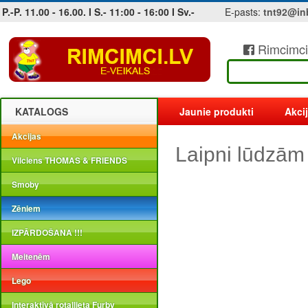
P.-P. 11.00 - 16.00. I S.- 11:00 - 16:00 I Sv.-
E-pasts:
tnt92@in
Rimcimci
Jobs at sea and maritime vacancies
KATALOGS
Jaunie produkti
Akci
Akcijas
Laipni lūdzām
Vilciens THOMAS & FRIENDS
Smoby
Zēniem
IZPĀRDOŠANA !!!
Meitenēm
Lego
Interaktīvā rotaļlieta Furby