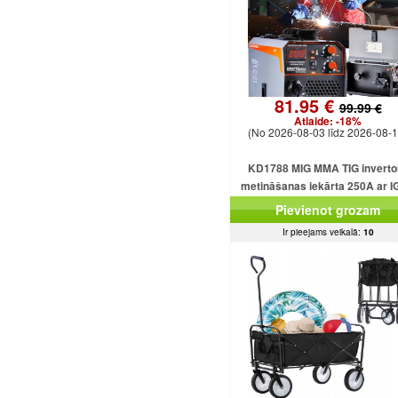
81.95 €
99.99 €
Atlaide:
-18%
(No 2026-08-03 līdz 2026-08-1
KD1788 MIG MMA TIG inverto
metināšanas iekārta 250A ar 
plūsmu bez gāzes
Pievienot grozam
Ir pieejams veikalā:
10