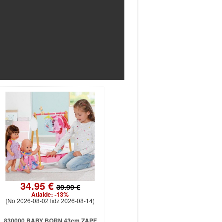
34.95 €
39.99 €
Atlaide:
-13%
(No 2026-08-02 līdz 2026-08-14)
830000 BABY BORN 43cm ZAPF