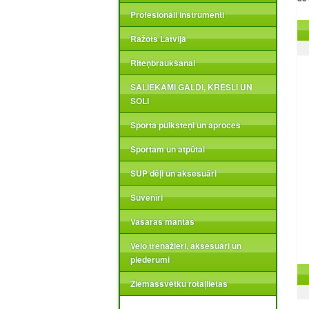
Profesionāli instrumenti
Zi
Ražots Latvijā
Riteņbraukšanai
SALIEKAMI GALDI, KRĒSLI UN
SOLI
Sporta pulksteņi un aproces
Sportam un atpūtai
SUP dēļi un aksesuāri
Suvenīri
Vasaras mantas
Velo trenažieri, aksesuāri un
piederumi
Ziemassvētku rotaļlietas