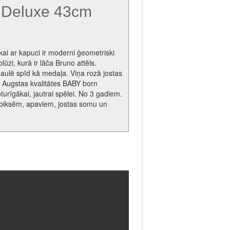
 Deluxe 43cm
akai ar kapuci ir moderni ģeometriski
lūzi, kurā ir lāča Bruno attēls.
saulē spīd kā medaļa. Viņa rozā jostas
 Augstas kvalitātes BABY born
noturīgākai, jautrai spēlei. No 3 gadiem.
, biksēm, apaviem, jostas somu un