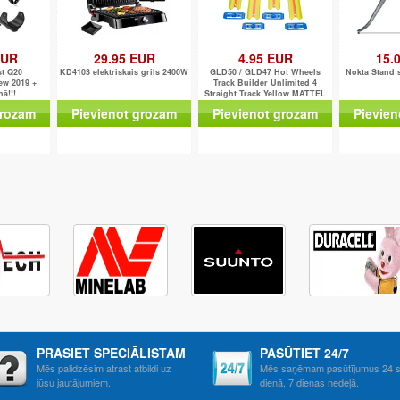
EUR
29.95 EUR
4.95 EUR
15.
st Q20
KD4103 elektriskais grils 2400W
GLD50 / GLD47 Hot Wheels
Nokta Stand s
ew 2019 +
Track Builder Unlimited 4
ā!!!
Straight Track Yellow MATTEL
grozam
Pievienot grozam
Pievienot grozam
Pievien
PRASIET SPECIĀLISTAM
PASŪTIET 24/7
Mēs palidzēsim atrast atbildi uz
Mēs saņēmam pasūtījumus 24 s
jūsu jautājumiem.
dienā, 7 dienas nedeļā.