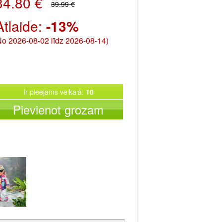
34.80 €
39.99 €
Atlaide:
-13%
No 2026-08-02 līdz 2026-08-14)
Ir pieejams veikalā:
10
Pievienot grozam