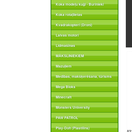
Koka modeļu kuģi - Burinieki
Koka rotaļlietas
Kvadrakopteri (Droni)
Laivas motori
Lidmašīnas
MĀKSLINIEKIEM
Mazuļiem
Medības, makšķerēšana, tūrisms
Mega Bloks
Minecraft
Monsters University
PAW PATROL
Play-Doh (Plastilīns)
83