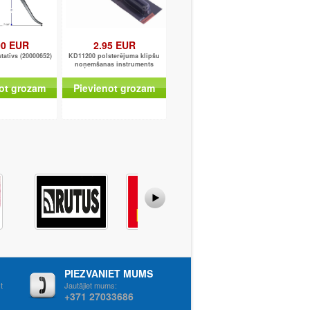
00 EUR
2.95 EUR
tatīvs (20000652)
KD11200 polsterējuma klipšu
noņemšanas instruments
ot grozam
Pievienot grozam
PIEZVANIET MUMS
t
Jautājiet mums:
+371 27033686