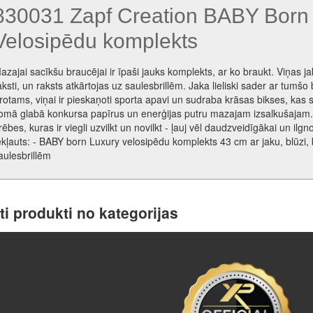
830031 Zapf Creation BABY Born
Velosipēdu komplekts
azajai sacīkšu braucējai ir īpaši jauks komplekts, ar ko braukt. Viņas j
aksti, un raksts atkārtojas uz saulesbrillēm. Jaka lieliski sader ar tumšo b
rotams, viņai ir pieskaņoti sporta apavi un sudraba krāsas bikses, kas 
omā glabā konkursa papīrus un enerģijas putru mazajam izsalkušajam.
rēbes, kuras ir viegli uzvilkt un novilkt - ļauj vēl daudzveidīgākai un ilg
ekļauts: - BABY born Luxury velosipēdu komplekts 43 cm ar jaku, blūzi
aulesbrillēm
ti produkti no kategorijas