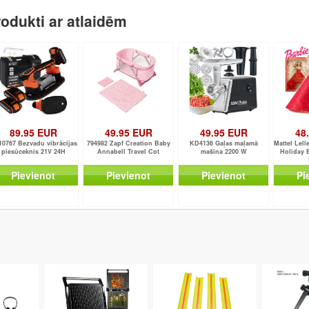
odukti ar atlaidēm
89.95 EUR
49.95 EUR
49.95 EUR
48
0767 Bezvadu vibrācijas
794982 Zapf Creation Baby
KD4136 Gaļas maļamā
Mattel Lell
piesūceknis 21V 24H
Annabell Travel Cot
mašīna 2200 W
Holiday 
Pievienot
Pievienot
Pievienot
Pi