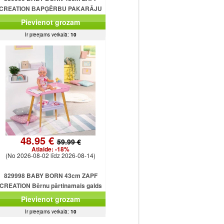
CREATION ВAPĢĒRBU PAKARĀJU
SKAPĪTĀJS
Pievienot grozam
Ir pieejams veikalā:
10
48.95 €
59.99 €
Atlaide:
-18%
(No 2026-08-02 līdz 2026-08-14)
829998 BABY BORN 43cm ZAPF
CREATION Bērnu pārtinamais galds
Pievienot grozam
Ir pieejams veikalā:
10