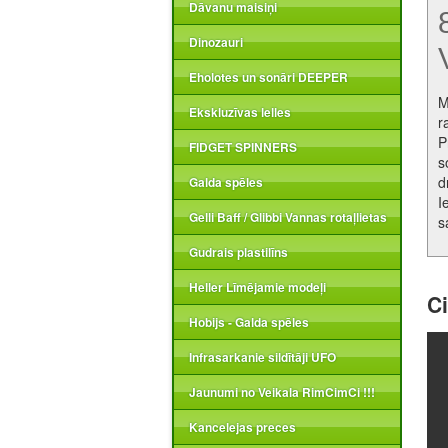
Dāvanu maisiņi
Dinozauri
Eholotes un sonāri DEEPER
M
Ekskluzīvas lelles
r
P
FIDGET SPINNERS
s
d
Galda spēles
I
Gelli Baff / Glibbi Vannas rotaļlietas
s
Gudrais plastilīns
Heller Līmējamie modeļi
Ci
Hobijs - Galda spēles
Infrasarkanie sildītāji UFO
Jaunumi no Veikala RimCimCi !!!
Kancelejas preces