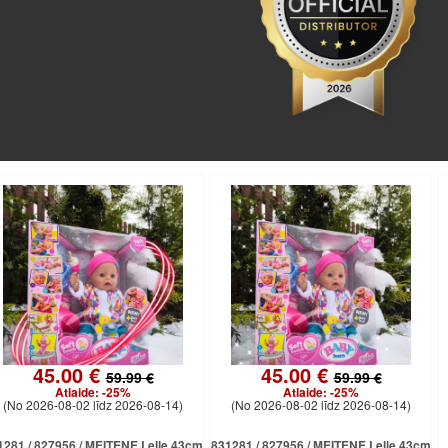
45.00 €
45.00 €
59.99 €
59.99 €
Atlaide:
-25%
Atlaide:
-25%
(No 2026-08-02 līdz 2026-08-14)
(No 2026-08-02 līdz 2026-08-14)
1281 / 827956 / MEITENE Lelle 43cm
831281 / 827956 / MEITENE Lelle 43cm