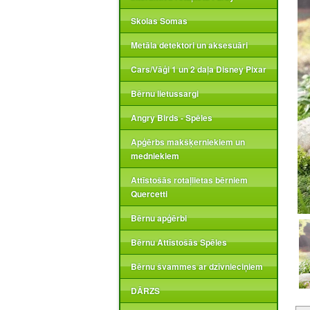
Skolas Somas
Metāla detektori un aksesuāri
Cars/Vāģi 1 un 2 daļa Disney Pixar
Bērnu lietussargi
Angry Birds - Spēles
Apģērbs makšķerniekiem un
medniekiem
Attīstošās rotaļlietas bērniem
Quercetti
Bērnu apģērbi
Bērnu Attīstošās Spēles
Bērnu švammes ar dzīvnieciņiem
DĀRZS