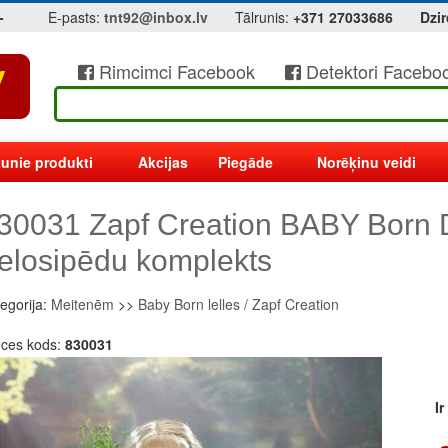
-
E-pasts:
tnt92@inbox.lv
Tālrunis:
+371 27033686
Dzir
Rimcimci Facebook
Detektori Facebo
unie produkti
Akcijas
Piegāde
Norēķinu veidi
30031 Zapf Creation BABY Born
elosipēdu komplekts
egorija:
Meitenēm
>>
Baby Born lelles / Zapf Creation
eces kods:
830031
I