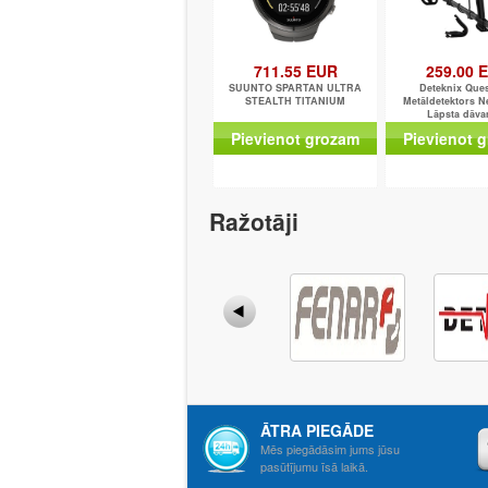
711.55 EUR
259.00 
SUUNTO SPARTAN ULTRA
Deteknix Que
STEALTH TITANIUM
Metāldetektors N
Lāpsta dāvan
Pievienot grozam
Pievienot 
Ražotāji
ĀTRA PIEGĀDE
Mēs piegādāsim jums jūsu
pasūtījumu īsā laikā.