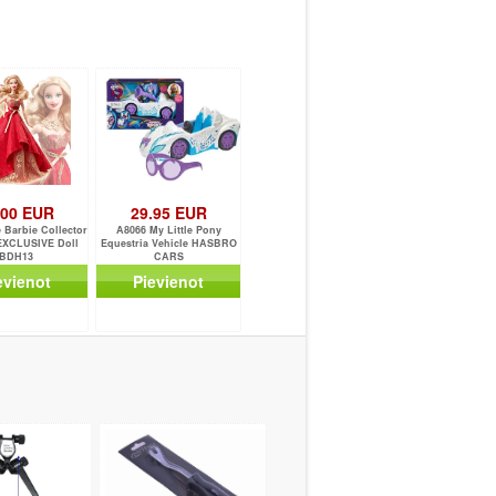
.00 EUR
29.95 EUR
e Barbie Collector
A8066 My Little Pony
EXCLUSIVE Doll
Equestria Vehicle HASBRO
BDH13
CARS
evienot
Pievienot