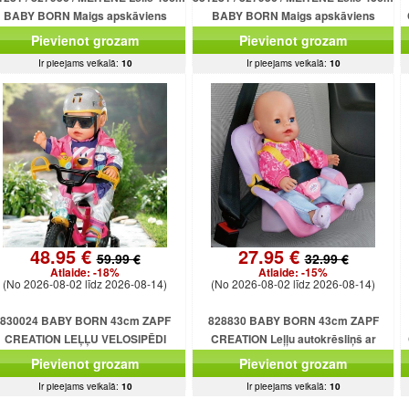
BABY BORN Maigs apskāviens
BABY BORN Maigs apskāviens
emas mazulis ZAPF CREATION NEW
Ziemas mazulis ZAPF CREATION NEW
Pievienot grozam
Pievienot grozam
Ir pieejams veikalā:
10
Ir pieejams veikalā:
10
48.95 €
27.95 €
59.99 €
32.99 €
Atlaide:
-18%
Atlaide:
-15%
(No 2026-08-02 līdz 2026-08-14)
(No 2026-08-02 līdz 2026-08-14)
830024 BABY BORN 43cm ZAPF
828830 BABY BORN 43cm ZAPF
CREATION LEĻĻU VELOSIPĒDI
CREATION Leļļu autokrēsliņš ar
drošības jostām
Pievienot grozam
Pievienot grozam
Ir pieejams veikalā:
10
Ir pieejams veikalā:
10