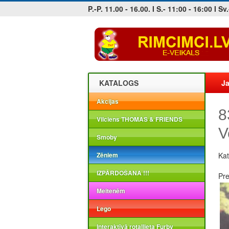
P.-P. 11.00 - 16.00. I S.- 11:00 - 16:00 I Sv.
Jobs at sea and maritime vacancies
KATALOGS
Ja
Akcijas
8
Vilciens THOMAS & FRIENDS
V
Smoby
Zēniem
Kat
IZPĀRDOŠANA !!!
Pr
Meitenēm
Lego
Interaktīvā rotaļlieta Furby