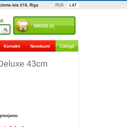
ciema iela 27A, Riga
RUS
LAT
ok
GROZS (0)
Kontakti
Noteikumi
Līzings
 Deluxe 43cm
r pieejams: