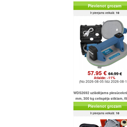
Pievienot grozam
Ir pieejams veikalā:
10
57.95 €
64.99 €
Atlaide:
-11%
(No 2026-08-05 līdz 2026-08-1
WDS2692 uzlādējams piesūcekni
mm, 300 kg celtspēja stiklam, f
un loksnēm
Pievienot grozam
Ir pieejams veikalā:
10