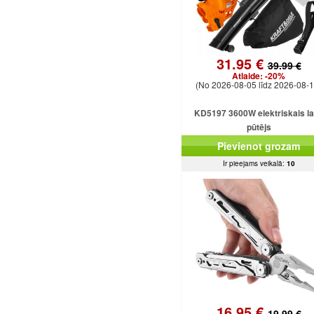
31.95 €
39.99 €
Atlaide:
-20%
(No 2026-08-05 līdz 2026-08-1
KD5197 3600W elektriskais l
pūtējs
Pievienot grozam
Ir pieejams veikalā:
10
16.95 €
19.99 €