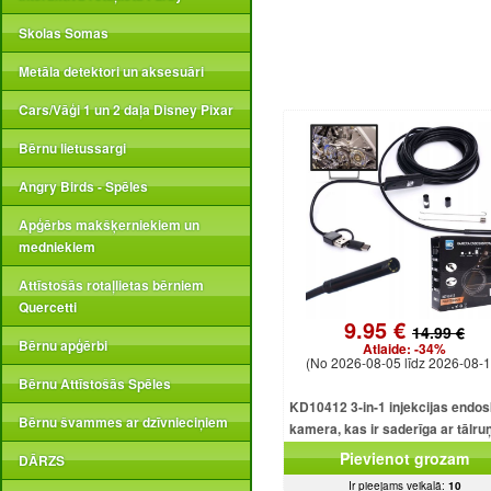
Skolas Somas
Metāla detektori un aksesuāri
Cars/Vāģi 1 un 2 daļa Disney Pixar
Bērnu lietussargi
Angry Birds - Spēles
Apģērbs makšķerniekiem un
medniekiem
Attīstošās rotaļlietas bērniem
Quercetti
9.95 €
14.99 €
Bērnu apģērbi
Atlaide:
-34%
(No 2026-08-05 līdz 2026-08-1
Bērnu Attīstošās Spēles
KD10412 3-in-1 injekcijas endo
Bērnu švammes ar dzīvnieciņiem
kamera, kas ir saderīga ar tālru
USB, Android, iOS, Window
Pievienot grozam
DĀRZS
Ir pieejams veikalā:
10