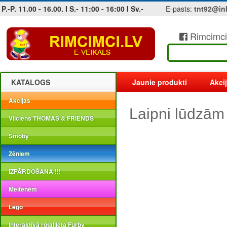
P.-P. 11.00 - 16.00. I S.- 11:00 - 16:00 I Sv.-
E-pasts:
tnt92@in
Rimcimci
Jobs at sea and maritime vacancies
KATALOGS
Jaunie produkti
Akci
Akcijas
Laipni lūdzām
Vilciens THOMAS & FRIENDS
Smoby
Zēniem
IZPĀRDOŠANA !!!
Meitenēm
Lego
Interaktīvā rotaļlieta Furby