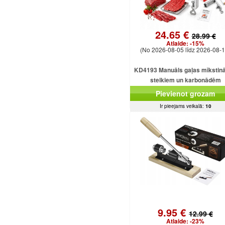
24.65 €
28.99 €
Atlaide:
-15%
(No 2026-08-05 līdz 2026-08-1
KD4193 Manuāls gaļas mīkstinā
steikiem un karbonādēm
Pievienot grozam
Ir pieejams veikalā:
10
9.95 €
12.99 €
Atlaide:
-23%