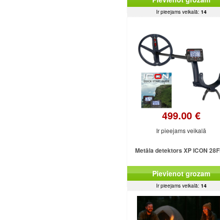
Ir pieejams veikalā:
14
499.00 €
Ir pieejams veikalā
Metāla detektors XP ICON 28
Pievienot grozam
Ir pieejams veikalā:
14