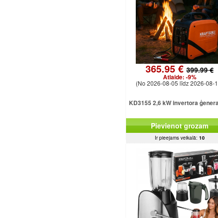
365.95 €
399.99 €
Atlaide:
-9%
(No 2026-08-05 līdz 2026-08-1
KD3155 2,6 kW invertora ģener
Pievienot grozam
Ir pieejams veikalā:
10