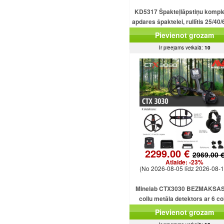
KD5317 Špakteļlāpstiņu kompl
apdares špaktelei, rullītis 25/40/
cm.
Pievienot grozam
Ir pieejams veikalā:
10
2299.00 €
2969.00 
Atlaide:
-23%
(No 2026-08-05 līdz 2026-08-1
Minelab CTX3030 BEZMAKSAS
collu metāla detektors ar 6 co
dubultdimensiju spolēm CTX303
Pievienot grozam