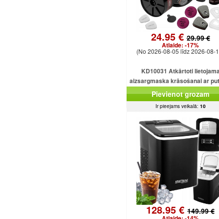
24.95 €
29.99 €
Atlaide:
-17%
(No 2026-08-05 līdz 2026-08-1
KD10031 Atkārtoti lietojam
aizsargmaska ​​krāsošanai ar pu
filtru.
Pievienot grozam
Ir pieejams veikalā:
10
128.95 €
149.99 €
Atlaide:
-14%