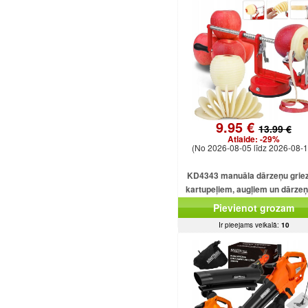
9.95 €
13.99 €
Atlaide:
-29%
(No 2026-08-05 līdz 2026-08-1
KD4343 manuāla dārzeņu griez
kartupeļiem, augļiem un dārze
Pievienot grozam
Ir pieejams veikalā:
10