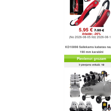
5.95 €
7.99 €
Atlaide:
-26%
(No 2026-08-05 līdz 2026-08-1
KD10898 Saliekams kabatas naz
190 mm karabīni
Pievienot grozam
Ir pieejams veikalā:
10