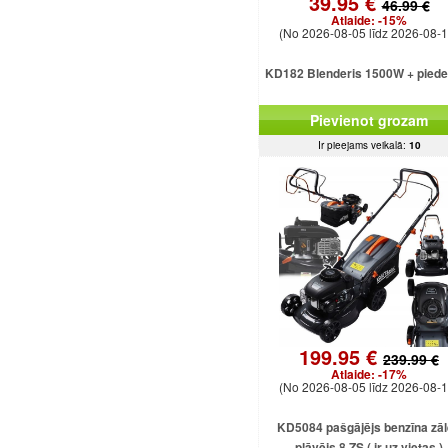
39.95 €
46.99 €
Atlaide:
-15%
(No 2026-08-05 līdz 2026-08-1
KD182 Blenderis 1500W + pied
Pievienot grozam
Ir pieejams veikalā:
10
199.95 €
239.99 €
Atlaide:
-17%
(No 2026-08-05 līdz 2026-08-1
KD5084 pašgājējs benzīna zā
pļāvējs 8 ZS ( ir uz vietas )