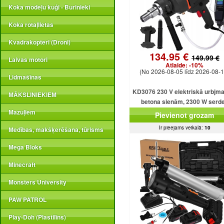
Koka modeļu kuģi - Burinieki
Koka rotaļlietas
Kvadrakopteri (Droni)
134.95 €
149.99 €
Laivas motori
Atlaide:
-10%
(No 2026-08-05 līdz 2026-08-1
Lidmašīnas
KD3076 230 V elektriskā urbjm
MĀKSLINIEKIEM
betona sienām, 2300 W serd
urbjmašīna ar dzesēšanu
Mazuļiem
Pievienot grozam
Ir pieejams veikalā:
10
Medības, makšķerēšana, tūrisms
Mega Bloks
Minecraft
Monsters University
PAW PATROL
Play-Doh (Plastilīns)