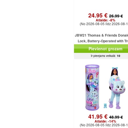
24.95 €
26.99 €
Atlaide:
-8%
(No 2026-08-05 līdz 2026-08-1
JBW21 Thomas & Friends Donal
Lock, Battery-Operated with T
MATTEL
Pievienot grozam
Ir pieejams veikalā:
10
41.95 €
48.99 €
Atlaide:
-14%
(No 2026-08-05 līdz 2026-08-1