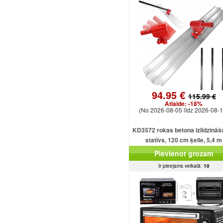
94.95 €
115.99 €
Atlaide:
-18%
(No 2026-08-05 līdz 2026-08-1
KD3572 rokas betona izlīdzinā
statīvs, 120 cm ķelle, 5,4 m
regulējams kāts
Pievienot grozam
Ir pieejams veikalā:
10