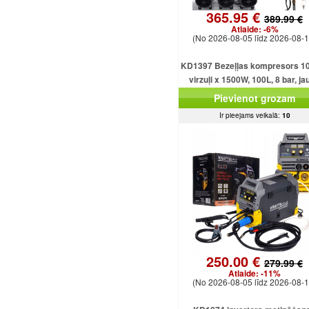
365.95 €
389.99 €
Atlaide:
-6%
(No 2026-08-05 līdz 2026-08-1
KD1397 Bezeļļas kompresors 10
virzuļi x 1500W, 100L, 8 bar, ja
jaudīgs modelis
Pievienot grozam
Ir pieejams veikalā:
10
250.00 €
279.99 €
Atlaide:
-11%
(No 2026-08-05 līdz 2026-08-1