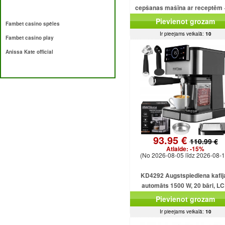
cepšanas mašīna ar receptēm 
programmām + saldējumu
Pievienot grozam
Fambet casino spēles
Ir pieejams veikalā:
10
Fambet casino play
Anissa Kate official
93.95 €
110.99 €
Atlaide:
-15%
(No 2026-08-05 līdz 2026-08-1
KD4292 Augstspiediena kafij
automāts 1500 W, 20 bāri, L
displejs
Pievienot grozam
Ir pieejams veikalā:
10