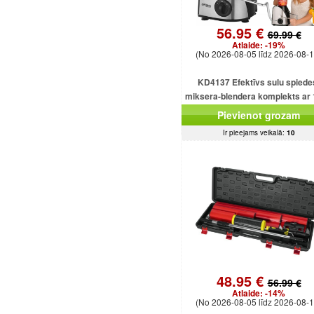
56.95 €
69.99 €
Atlaide:
-19%
(No 2026-08-05 līdz 2026-08-1
KD4137 Efektīvs sulu spiede
miksera-blendera komplekts ar
ml ietilpību un 1500 W smalcinā
Pievienot grozam
Ir pieejams veikalā:
10
48.95 €
56.99 €
Atlaide:
-14%
(No 2026-08-05 līdz 2026-08-1