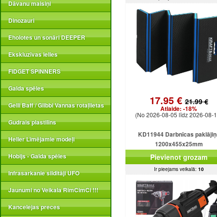
Dāvanu maisiņi
Dinozauri
Eholotes un sonāri DEEPER
Ekskluzīvas lelles
FIDGET SPINNERS
Galda spēles
17.95 €
21.99 €
Gelli Baff / Glibbi Vannas rotaļlietas
Atlaide:
-18%
(No 2026-08-05 līdz 2026-08-1
Gudrais plastilīns
KD11944 Darbnīcas paklājiņ
Heller Līmējamie modeļi
1200x455x25mm
Hobijs - Galda spēles
Pievienot grozam
Ir pieejams veikalā:
10
Infrasarkanie sildītāji UFO
Jaunumi no Veikala RimCimCi !!!
Kancelejas preces