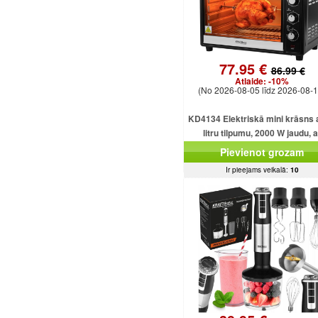
77.95 €
86.99 €
Atlaide:
-10%
(No 2026-08-05 līdz 2026-08-1
KD4134 Elektriskā mini krāsns 
litru tilpumu, 2000 W jaudu, a
dažādām funkcijām un piederu
Pievienot grozam
Ir pieejams veikalā:
10