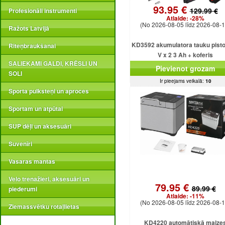
93.95 €
129.99 €
Profesionāli instrumenti
Atlaide:
-28%
(No 2026-08-05 līdz 2026-08-1
Ražots Latvijā
KD3592 akumulatora tauku pisto
Riteņbraukšanai
V x 2 3 Ah + koferis
SALIEKAMI GALDI, KRĒSLI UN
Pievienot grozam
SOLI
Ir pieejams veikalā:
10
Sporta pulksteņi un aproces
Sportam un atpūtai
SUP dēļi un aksesuāri
Suvenīri
Vasaras mantas
Velo trenažieri, aksesuāri un
79.95 €
89.99 €
piederumi
Atlaide:
-11%
(No 2026-08-05 līdz 2026-08-1
Ziemassvētku rotaļlietas
KD4220 automātiskā maize