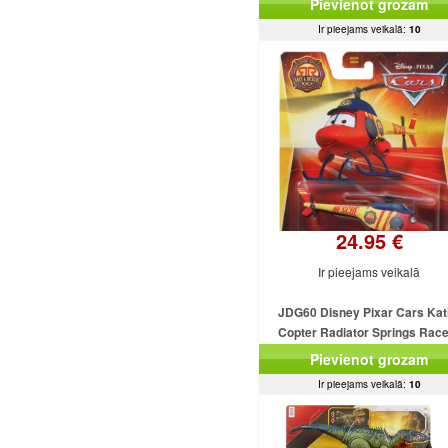
Pievienot grozam
Ir pieejams veikalā:
10
24.95 €
Ir pieejams veikalā
JDG60 Disney Pixar Cars Kat
Copter Radiator Springs Rac
Rescue MATTEL
Pievienot grozam
Ir pieejams veikalā:
10