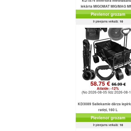
KD1874 invertora metināšan
iekārta MIGOMAT MIG/MAG 
FCAW Flux TIG Lift 250A
Pievienot grozam
Ir pieejams veikalā:
10
58.75 €
66.99 €
Atlaide:
-12%
(No 2026-08-05 līdz 2026-08-1
KD3089 Saliekamie dārza iepir
ratiņi, 160 L
Pievienot grozam
Ir pieejams veikalā:
10