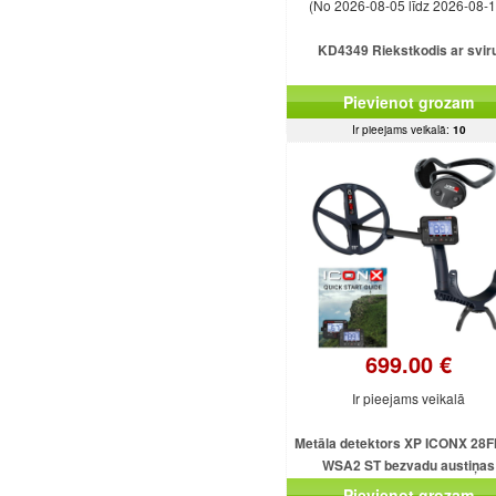
(No 2026-08-05 līdz 2026-08-1
KD4349 Riekstkodis ar svir
Pievienot grozam
Ir pieejams veikalā:
10
699.00 €
Ir pieejams veikalā
Metāla detektors XP ICONX 28F
WSA2 ST bezvadu austiņas
Pievienot grozam