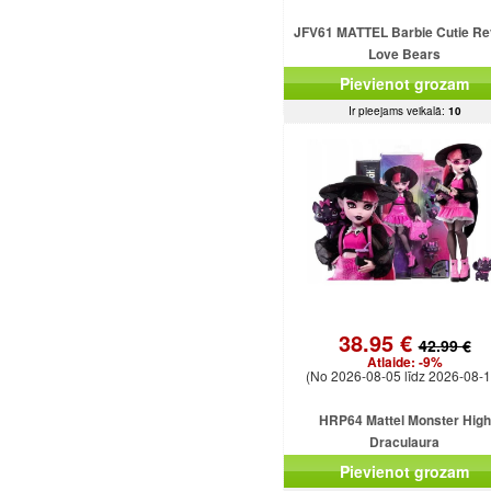
JFV61 MATTEL Barbie Cutie Re
Love Bears
Pievienot grozam
Ir pieejams veikalā:
10
38.95 €
42.99 €
Atlaide:
-9%
(No 2026-08-05 līdz 2026-08-1
HRP64 Mattel Monster High
Draculaura
Pievienot grozam