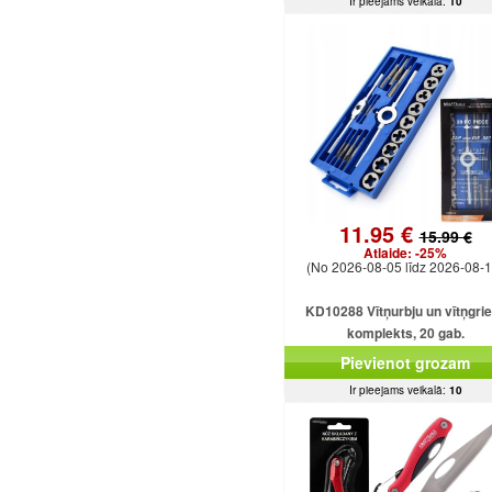
Ir pieejams veikalā:
10
11.95 €
15.99 €
Atlaide:
-25%
(No 2026-08-05 līdz 2026-08-1
KD10288 Vītņurbju un vītņgri
komplekts, 20 gab.
Pievienot grozam
Ir pieejams veikalā:
10