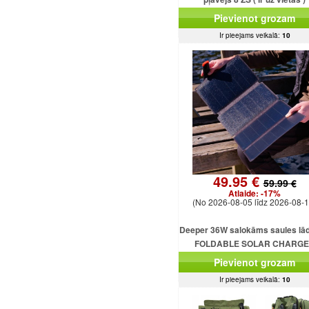
Pievienot grozam
Ir pieejams veikalā:
10
49.95 €
59.99 €
Atlaide:
-17%
(No 2026-08-05 līdz 2026-08-1
Deeper 36W salokāms saules lād
FOLDABLE SOLAR CHARG
DEEPER 36W
Pievienot grozam
Ir pieejams veikalā:
10