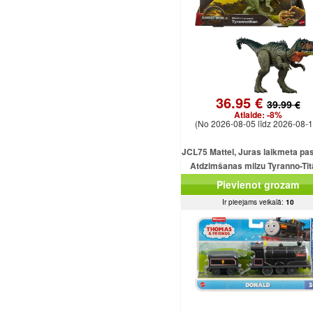
36.95 €
39.99 €
Atlaide:
-8%
(No 2026-08-05 līdz 2026-08-1
JCL75 Mattel, Juras laikmeta pa
Atdzimšanas milzu Tyranno-Ti
uzbrukuma dinozaura figūriņ
Pievienot grozam
Ir pieejams veikalā:
10