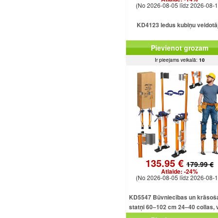
(No 2026-08-05 līdz 2026-08-1
KD4123 ledus kubiņu veidotā
Pievienot grozam
Ir pieejams veikalā:
10
135.95 €
179.99 €
Atlaide:
-24%
(No 2026-08-05 līdz 2026-08-1
KD5547 Būvniecības un krāsoš
statņi 60–102 cm 24–40 collas, v
alumīnija