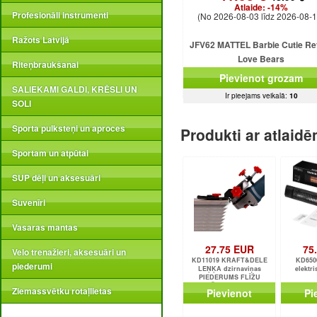
Atlaide:
-14%
Profesionāli instrumenti
(No 2026-08-03 līdz 2026-08-1
Ražots Latvijā
JFV62 MATTEL Barbie Cutie Re
Love Bears
Riteņbraukšanai
Pievienot grozam
SALIEKAMI GALDI, KRĒSLI UN
Ir pieejams veikalā:
10
SOLI
Sporta pulksteņi un aproces
Produkti ar atlaid
Sportam un atpūtai
SUP dēļi un aksesuāri
Suvenīri
Vasaras mantas
27.75 EUR
75
Velo trenažieri, aksesuāri un
KD11019 KRAFT&DELE
KD650
piederumi
LEŅĶA dzirnaviņas
elektri
PIEDERUMS FLĪŽU
GRIEŠANAI 45° Leņķī
Ziemassvētku rotaļlietas
Pievienot
Pi