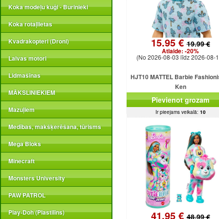
Koka modeļu kuģi - Burinieki
Koka rotaļlietas
15.95 €
Kvadrakopteri (Droni)
19.99 €
Atlaide:
-20%
(No 2026-08-03 līdz 2026-08-1
Laivas motori
Lidmašīnas
HJT10 MATTEL Barbie Fashioni
Ken
MĀKSLINIEKIEM
Pievienot grozam
Mazuļiem
Ir pieejams veikalā:
10
Medības, makšķerēšana, tūrisms
Mega Bloks
Minecraft
Monsters University
PAW PATROL
Play-Doh (Plastilīns)
41.95 €
48.99 €