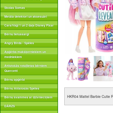
Skolas Somas
Metāla detektori un aksesuāri
Cars/Vāģi 1 un 2 daļa Disney Pixar
Bērnu lietussargi
Angry Birds - Spēles
Apģērbs makšķerniekiem un
medniekiem
Attīstošās rotaļlietas bērniem
Quercetti
Bērnu apģērbi
Bērnu Attīstošās Spēles
HKR04 Mattel Barbie Cutie 
Bērnu švammes ar dzīvnieciņiem
DĀRZS