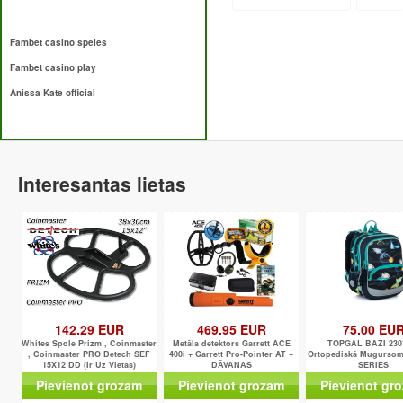
Fambet casino spēles
Fambet casino play
Anissa Kate official
Interesantas lietas
142.29 EUR
469.95 EUR
75.00 EU
Whites Spole Prizm , Coinmaster
Metāla detektors Garrett ACE
TOPGAL BAZI 230
, Coinmaster PRO Detech SEF
400i + Garrett Pro-Pointer AT +
Ortopediskā Mugursom
15X12 DD (Ir Uz Vietas)
DĀVANAS
SERIES
Pievienot grozam
Pievienot grozam
Pievienot gr