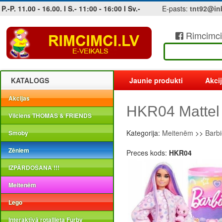
P.-P. 11.00 - 16.00. I S.- 11:00 - 16:00 I Sv.-
E-pasts:
tnt92@in
Rimcimci
Jobs at sea and maritime vacancies
KATALOGS
Jaunie produkti
Akci
Akcijas
HKR04 Mattel 
Vilciens THOMAS & FRIENDS
Kategorija:
Meitenēm
>>
Barbi
Smoby
Zēniem
Preces kods:
HKR04
IZPĀRDOŠANA !!!
Meitenēm
Lego
Interaktīvā rotaļlieta Furby