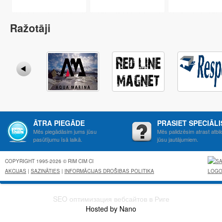
Ražotāji
ĀTRA PIEGĀDE
PRASIET SPECIĀL
Mēs piegādāsim jums jūsu
Mēs palidzēsim atrast atbil
pasūtījumu īsā laikā.
jūsu jautājumiem.
COPYRIGHT 1995-2026 © RIM CIM CI
AKCIJAS
|
SAZINĀTIES
|
INFORMĀCIJAS DROŠIBAS POLITIKA
SEO оптимизация вебсайтов в Риге
Hosted by Nano