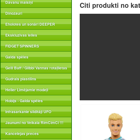
Dāvanu maisiņi
Citi produkti no ka
Dinozauri
Eholotes un sonāri DEEPER
Ekskluzīvas lelles
FIDGET SPINNERS
Galda spēles
Gelli Baff / Glibbi Vannas rotaļlietas
Gudrais plastilīns
Heller Līmējamie modeļi
Hobijs - Galda spēles
Infrasarkanie sildītāji UFO
Jaunumi no Veikala RimCimCi !!!
Kancelejas preces