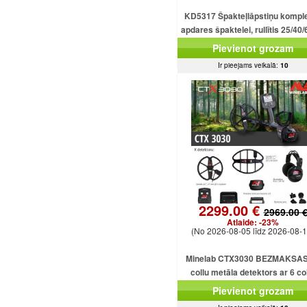
KD5317 Špakteļlāpstiņu kompl
apdares špaktelei, rullītis 25/40/
cm.
Pievienot grozam
Ir pieejams veikalā:
10
2299.00 €
2969.00 
Atlaide:
-23%
(No 2026-08-05 līdz 2026-08-1
Minelab CTX3030 BEZMAKSAS
collu metāla detektors ar 6 co
dubultdimensiju spolēm CTX303
Pievienot grozam