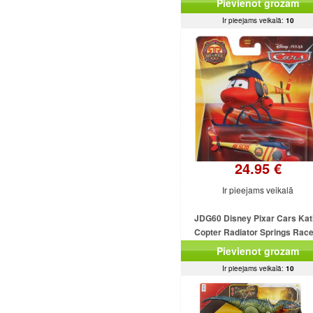
Pievienot grozam
Ir pieejams veikalā:
10
24.95 €
Ir pieejams veikalā
JDG60 Disney Pixar Cars Kat
Copter Radiator Springs Rac
Rescue MATTEL
Pievienot grozam
Ir pieejams veikalā:
10