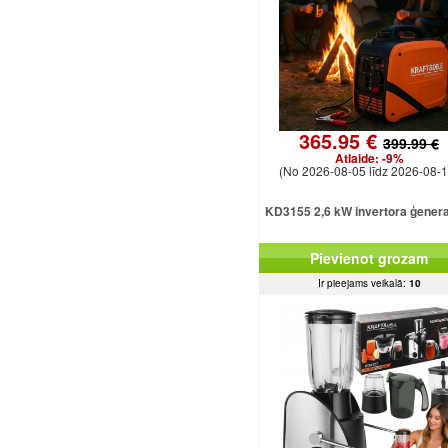
365.95 €
399.99 €
Atlaide:
-9%
(No 2026-08-05 līdz 2026-08-1
KD3155 2,6 kW invertora ģener
Pievienot grozam
Ir pieejams veikalā:
10