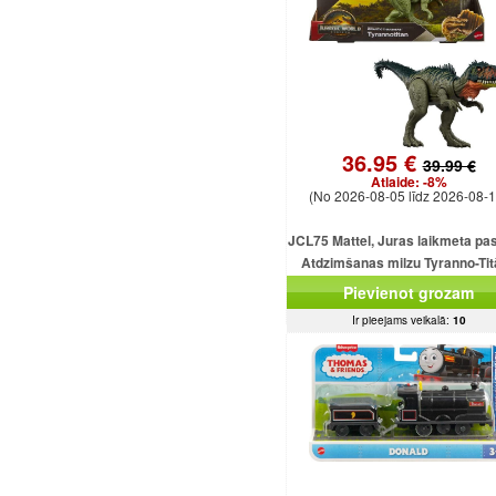
36.95 €
39.99 €
Atlaide:
-8%
(No 2026-08-05 līdz 2026-08-1
JCL75 Mattel, Juras laikmeta pa
Atdzimšanas milzu Tyranno-Ti
uzbrukuma dinozaura figūriņ
Pievienot grozam
Ir pieejams veikalā:
10