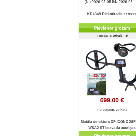
(No 2026-08-05 līdz 2026-08-1
KD4349 Riekstkodis ar svir
Pievienot grozam
Ir pieejams veikalā:
10
699.00 €
Ir pieejams veikalā
Metāla detektors XP ICONX 28F
WSA2 ST bezvadu austiņas
Pievienot grozam