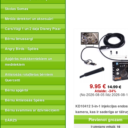
Skolas Somas
Metāla detektori un aksesuāri
Cars/Vāģi 1 un 2 daļa Disney Pixar
Bērnu lietussargi
Angry Birds - Spēles
Apģērbs makšķerniekiem un
medniekiem
Attīstošās rotaļlietas bērniem
Quercetti
9.95 €
14.99 €
Bērnu apģērbi
Atlaide:
-34%
(No 2026-08-05 līdz 2026-08-1
Bērnu Attīstošās Spēles
KD10412 3-in-1 injekcijas endo
Bērnu švammes ar dzīvnieciņiem
kamera, kas ir saderīga ar tālru
USB, Android, iOS, Window
Pievienot grozam
DĀRZS
Ir pieejams veikalā:
10