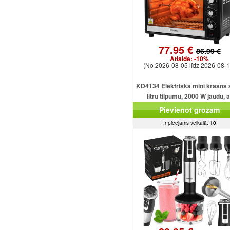
77.95 €
86.99 €
Atlaide:
-10%
(No 2026-08-05 līdz 2026-08-1
KD4134 Elektriskā mini krāsns 
litru tilpumu, 2000 W jaudu, a
dažādām funkcijām un piederu
Pievienot grozam
Ir pieejams veikalā:
10