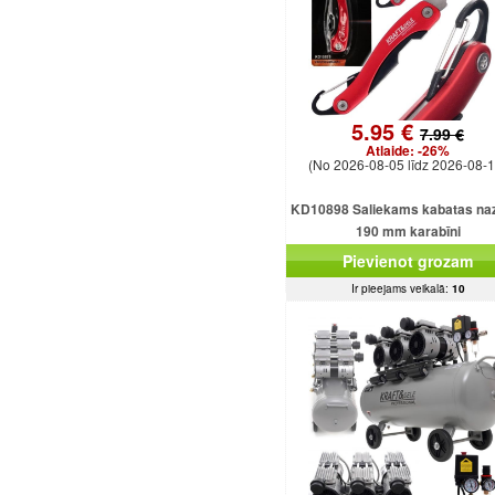
5.95 €
7.99 €
Atlaide:
-26%
(No 2026-08-05 līdz 2026-08-1
KD10898 Saliekams kabatas naz
190 mm karabīni
Pievienot grozam
Ir pieejams veikalā:
10