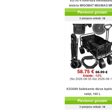
KD1874 invertora metināšan
iekārta MIGOMAT MIG/MAG 
FCAW Flux TIG Lift 250A
Pievienot grozam
Ir pieejams veikalā:
10
58.75 €
66.99 €
Atlaide:
-12%
(No 2026-08-05 līdz 2026-08-1
KD3089 Saliekamie dārza iepir
ratiņi, 160 L
Pievienot grozam
Ir pieejams veikalā:
10