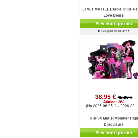
JFV61 MATTEL Barbie Cutie Re
Love Bears
Pievienot grozam
Ir pieejams veikalā:
10
38.95 €
42.99 €
Atlaide:
-9%
(No 2026-08-05 līdz 2026-08-1
HRP64 Mattel Monster High
Draculaura
Pievienot grozam