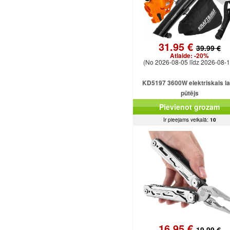
31.95 €
39.99 €
Atlaide:
-20%
(No 2026-08-05 līdz 2026-08-1
KD5197 3600W elektriskais l
pūtējs
Pievienot grozam
Ir pieejams veikalā:
10
16.95 €
19.99 €