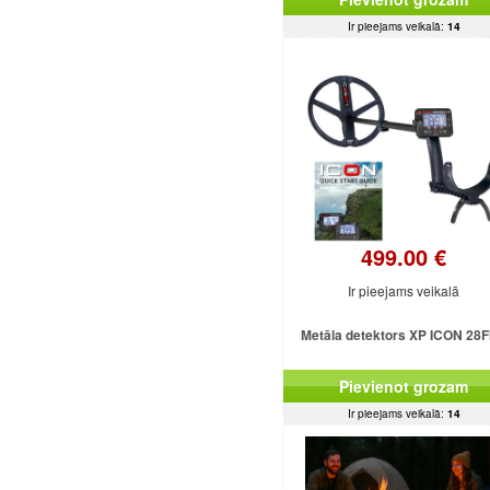
Ir pieejams veikalā:
14
499.00 €
Ir pieejams veikalā
Metāla detektors XP ICON 28
Pievienot grozam
Ir pieejams veikalā:
14