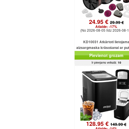
24.95 €
29.99 €
Atlaide:
-17%
(No 2026-08-05 līdz 2026-08-1
KD10031 Atkārtoti lietojam
aizsargmaska ​​krāsošanai ar pu
filtru.
Pievienot grozam
Ir pieejams veikalā:
10
128.95 €
149.99 €
Atlaide:
-14%