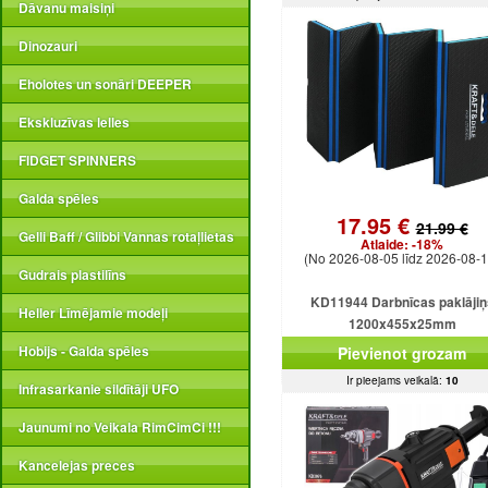
Dāvanu maisiņi
Dinozauri
Eholotes un sonāri DEEPER
Ekskluzīvas lelles
FIDGET SPINNERS
Galda spēles
17.95 €
21.99 €
Gelli Baff / Glibbi Vannas rotaļlietas
Atlaide:
-18%
(No 2026-08-05 līdz 2026-08-1
Gudrais plastilīns
KD11944 Darbnīcas paklājiņ
Heller Līmējamie modeļi
1200x455x25mm
Hobijs - Galda spēles
Pievienot grozam
Ir pieejams veikalā:
10
Infrasarkanie sildītāji UFO
Jaunumi no Veikala RimCimCi !!!
Kancelejas preces