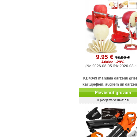
9.95 €
13.99 €
Atlaide:
-29%
(No 2026-08-05 līdz 2026-08-1
KD4343 manuāla dārzeņu griez
kartupeļiem, augļiem un dārze
Pievienot grozam
Ir pieejams veikalā:
10