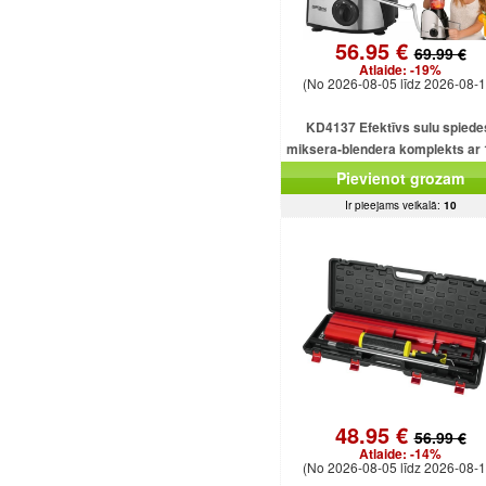
56.95 €
69.99 €
Atlaide:
-19%
(No 2026-08-05 līdz 2026-08-1
KD4137 Efektīvs sulu spiede
miksera-blendera komplekts ar
ml ietilpību un 1500 W smalcinā
Pievienot grozam
Ir pieejams veikalā:
10
48.95 €
56.99 €
Atlaide:
-14%
(No 2026-08-05 līdz 2026-08-1