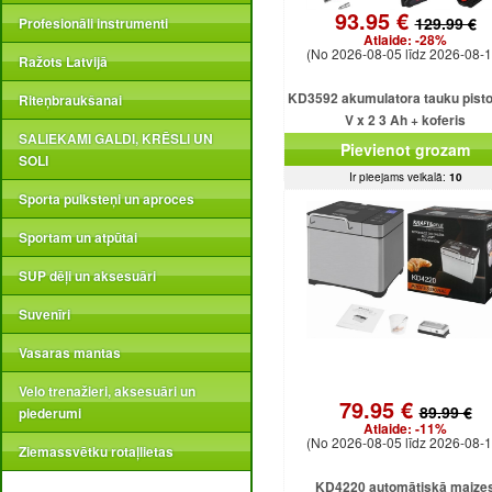
93.95 €
129.99 €
Profesionāli instrumenti
Atlaide:
-28%
(No 2026-08-05 līdz 2026-08-1
Ražots Latvijā
KD3592 akumulatora tauku pisto
Riteņbraukšanai
V x 2 3 Ah + koferis
SALIEKAMI GALDI, KRĒSLI UN
Pievienot grozam
SOLI
Ir pieejams veikalā:
10
Sporta pulksteņi un aproces
Sportam un atpūtai
SUP dēļi un aksesuāri
Suvenīri
Vasaras mantas
Velo trenažieri, aksesuāri un
79.95 €
89.99 €
piederumi
Atlaide:
-11%
(No 2026-08-05 līdz 2026-08-1
Ziemassvētku rotaļlietas
KD4220 automātiskā maize