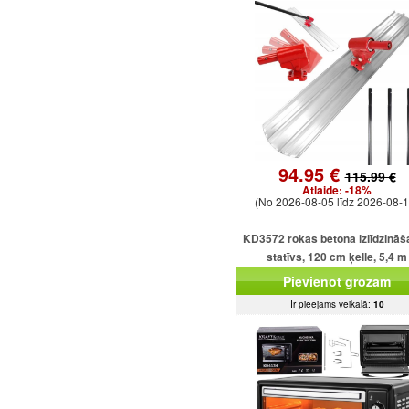
94.95 €
115.99 €
Atlaide:
-18%
(No 2026-08-05 līdz 2026-08-1
KD3572 rokas betona izlīdzinā
statīvs, 120 cm ķelle, 5,4 m
regulējams kāts
Pievienot grozam
Ir pieejams veikalā:
10