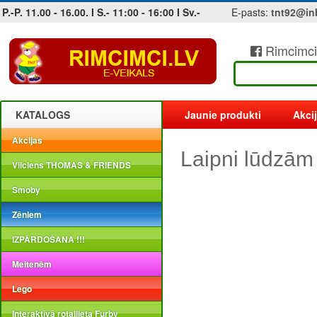
P.-P. 11.00 - 16.00. I S.- 11:00 - 16:00 I Sv.-
E-pasts:
tnt92@in
Rimcimci
Jobs at sea and maritime vacancies
KATALOGS
Jaunie produkti
Akci
Akcijas
Laipni lūdzām
Vilciens THOMAS & FRIENDS
Smoby
Zēniem
IZPĀRDOŠANA !!!
Meitenēm
Lego
Interaktīvā rotaļlieta Furby