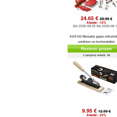
24.65 €
28.99 €
Atlaide:
-15%
(No 2026-08-05 līdz 2026-08-1
KD4193 Manuāls gaļas mīkstinā
steikiem un karbonādēm
Pievienot grozam
Ir pieejams veikalā:
10
9.95 €
12.99 €
Atlaide:
-23%