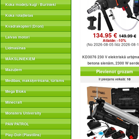
Koka modeļu kuģi - Burinieki
Koka rotaļlietas
Kvadrakopteri (Droni)
134.95 €
149.99 €
Laivas motori
Atlaide:
-10%
(No 2026-08-05 līdz 2026-08-1
Lidmašīnas
KD3076 230 V elektriskā urbjm
MĀKSLINIEKIEM
betona sienām, 2300 W serd
urbjmašīna ar dzesēšanu
Mazuļiem
Pievienot grozam
Ir pieejams veikalā:
10
Medības, makšķerēšana, tūrisms
Mega Bloks
Minecraft
Monsters University
PAW PATROL
Play-Doh (Plastilīns)