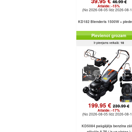
39.95 €
46.99 €
Atlaide:
-15%
(No 2026-08-05 līdz 2026-08-1
KD182 Blenderis 1500W + pied
Pievienot grozam
Ir pieejams veikalā:
10
199.95 €
239.99 €
Atlaide:
-17%
(No 2026-08-05 līdz 2026-08-1
KD5084 pašgājējs benzīna zā
pļāvējs 8 ZS ( ir uz vietas )