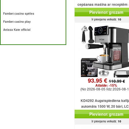
cepšanas mašīna ar receptēm 
programmām + saldējumu
Pievienot grozam
Fambet casino spēles
Ir pieejams veikalā:
10
Fambet casino play
Anissa Kate official
93.95 €
110.99 €
Atlaide:
-15%
(No 2026-08-05 līdz 2026-08-1
KD4292 Augstspiediena kafij
automāts 1500 W, 20 bāri, L
displejs
Pievienot grozam
Ir pieejams veikalā:
10