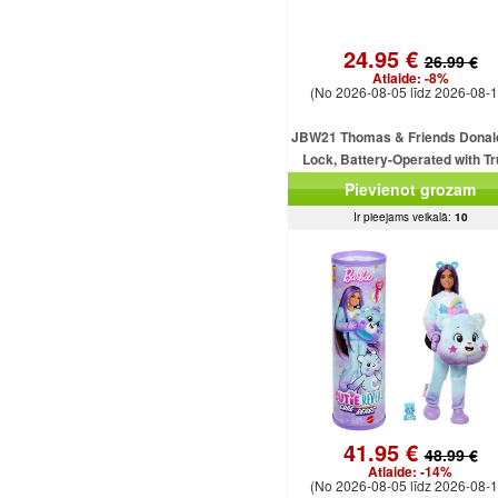
24.95 €
26.99 €
Atlaide:
-8%
(No 2026-08-05 līdz 2026-08-1
JBW21 Thomas & Friends Donal
Lock, Battery-Operated with T
MATTEL
Pievienot grozam
Ir pieejams veikalā:
10
41.95 €
48.99 €
Atlaide:
-14%
(No 2026-08-05 līdz 2026-08-1