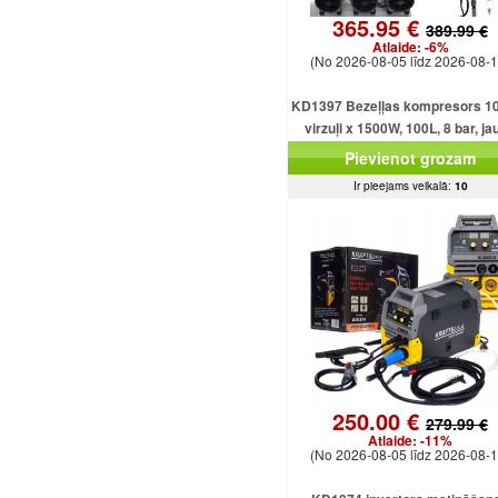
365.95 €
389.99 €
Atlaide:
-6%
(No 2026-08-05 līdz 2026-08-1
KD1397 Bezeļļas kompresors 10
virzuļi x 1500W, 100L, 8 bar, ja
jaudīgs modelis
Pievienot grozam
Ir pieejams veikalā:
10
250.00 €
279.99 €
Atlaide:
-11%
(No 2026-08-05 līdz 2026-08-1