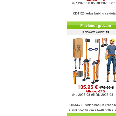
(No 2026-08-05 līdz 2026-08-1
KD4123 ledus kubiņu veidotā
Pievienot grozam
Ir pieejams veikalā:
10
135.95 €
179.99 €
Atlaide:
-24%
(No 2026-08-05 līdz 2026-08-1
KD5547 Būvniecības un krāsoš
statņi 60–102 cm 24–40 collas, v
alumīnija