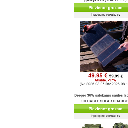
Pievienot grozam
Ir pieejams veikalā:
10
49.95 €
59.99 €
Atlaide:
-17%
(No 2026-08-05 līdz 2026-08-1
Deeper 36W salokāms saules lād
FOLDABLE SOLAR CHARG
DEEPER 36W
Pievienot grozam
Ir pieejams veikalā:
10