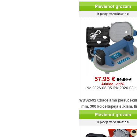
Pievienot grozam
Ir pieejams veikalā:
10
57.95 €
64.99 €
Atlaide:
-11%
(No 2026-08-05 līdz 2026-08-1
WDS2692 uzlādējams piesūcekni
mm, 300 kg celtspēja stiklam, f
un loksnēm
Pievienot grozam
Ir pieejams veikalā:
10