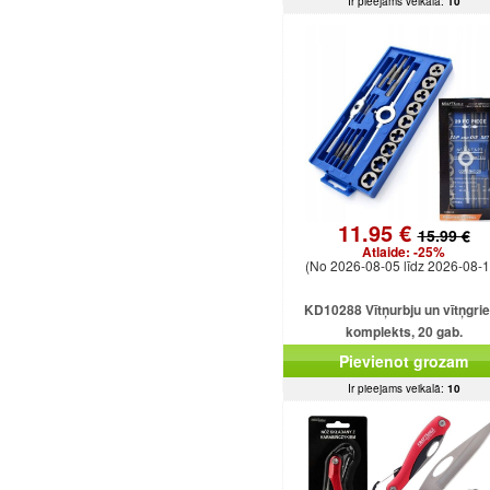
Ir pieejams veikalā:
10
11.95 €
15.99 €
Atlaide:
-25%
(No 2026-08-05 līdz 2026-08-1
KD10288 Vītņurbju un vītņgri
komplekts, 20 gab.
Pievienot grozam
Ir pieejams veikalā:
10