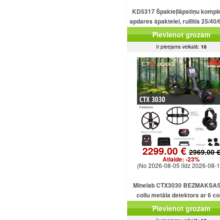
KD5317 Špakteļlāpstiņu kompl
apdares špaktelei, rullītis 25/40/
cm.
Pievienot grozam
Ir pieejams veikalā:
10
2299.00 €
2969.00 
Atlaide:
-23%
(No 2026-08-05 līdz 2026-08-1
Minelab CTX3030 BEZMAKSAS
collu metāla detektors ar 6 co
dubultdimensiju spolēm CTX303
Pievienot grozam