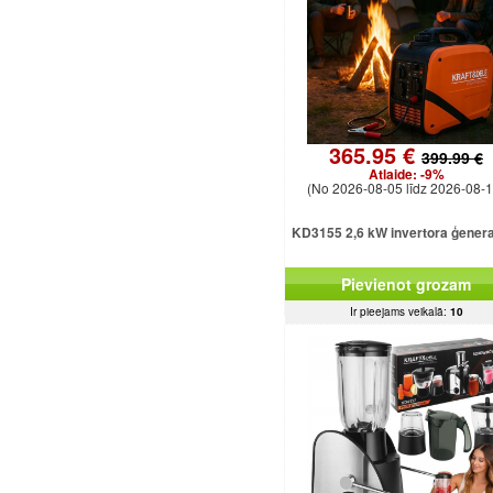
365.95 €
399.99 €
Atlaide:
-9%
(No 2026-08-05 līdz 2026-08-1
KD3155 2,6 kW invertora ģener
Pievienot grozam
Ir pieejams veikalā:
10