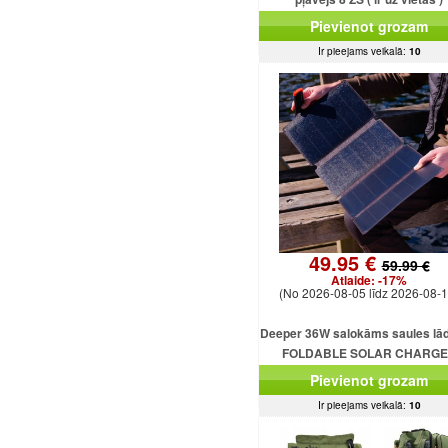
Pievienot grozam
Ir pieejams veikalā:
10
49.95 €
59.99 €
Atlaide:
-17%
(No 2026-08-05 līdz 2026-08-1
Deeper 36W salokāms saules lād
FOLDABLE SOLAR CHARG
DEEPER 36W
Pievienot grozam
Ir pieejams veikalā:
10