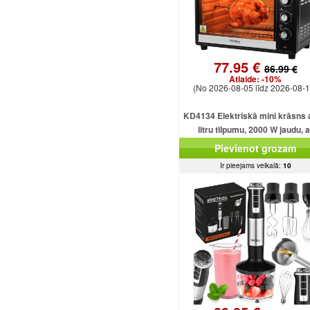
77.95 €
86.99 €
Atlaide:
-10%
(No 2026-08-05 līdz 2026-08-1
KD4134 Elektriskā mini krāsns 
litru tilpumu, 2000 W jaudu, a
dažādām funkcijām un piederu
Pievienot grozam
Ir pieejams veikalā:
10