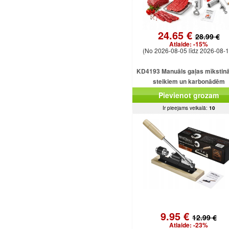
24.65 €
28.99 €
Atlaide:
-15%
(No 2026-08-05 līdz 2026-08-1
KD4193 Manuāls gaļas mīkstinā
steikiem un karbonādēm
Pievienot grozam
Ir pieejams veikalā:
10
9.95 €
12.99 €
Atlaide:
-23%