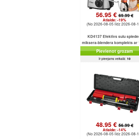
56.95 €
69.99 €
Atlaide:
-19%
(No 2026-08-05 līdz 2026-08-1
KD4137 Efektīvs sulu spiede
miksera-blendera komplekts ar
ml ietilpību un 1500 W smalcinā
Pievienot grozam
Ir pieejams veikalā:
10
48.95 €
56.99 €
Atlaide:
-14%
(No 2026-08-05 līdz 2026-08-1