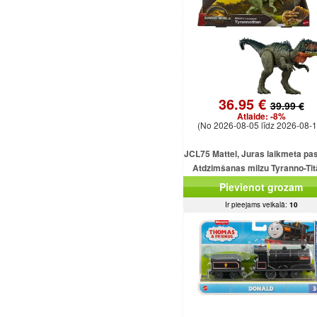
36.95 €
39.99 €
Atlaide:
-8%
(No 2026-08-05 līdz 2026-08-1
JCL75 Mattel, Juras laikmeta pa
Atdzimšanas milzu Tyranno-Ti
uzbrukuma dinozaura figūriņ
Pievienot grozam
Ir pieejams veikalā:
10