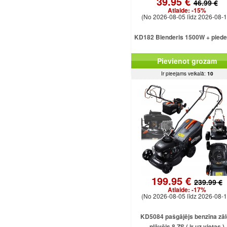
39.95 €
46.99 €
Atlaide:
-15%
(No 2026-08-05 līdz 2026-08-1
KD182 Blenderis 1500W + pied
Pievienot grozam
Ir pieejams veikalā:
10
199.95 €
239.99 €
Atlaide:
-17%
(No 2026-08-05 līdz 2026-08-1
KD5084 pašgājējs benzīna zā
pļāvējs 8 ZS ( ir uz vietas )