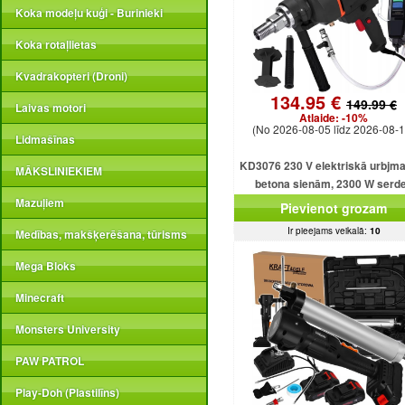
Koka modeļu kuģi - Burinieki
Koka rotaļlietas
Kvadrakopteri (Droni)
134.95 €
149.99 €
Laivas motori
Atlaide:
-10%
(No 2026-08-05 līdz 2026-08-1
Lidmašīnas
KD3076 230 V elektriskā urbjm
MĀKSLINIEKIEM
betona sienām, 2300 W serd
urbjmašīna ar dzesēšanu
Mazuļiem
Pievienot grozam
Ir pieejams veikalā:
10
Medības, makšķerēšana, tūrisms
Mega Bloks
Minecraft
Monsters University
PAW PATROL
Play-Doh (Plastilīns)