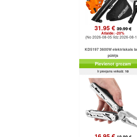
31.95 €
39.99 €
Atlaide:
-20%
(No 2026-08-05 līdz 2026-08-1
KD5197 3600W elektriskais l
pūtējs
Pievienot grozam
Ir pieejams veikalā:
10
16.95 €
19.99 €