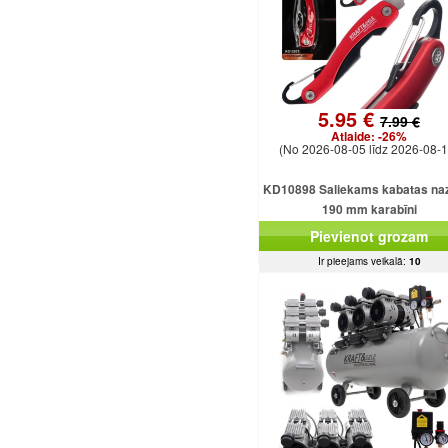
5.95 €
7.99 €
Atlaide:
-26%
(No 2026-08-05 līdz 2026-08-1
KD10898 Saliekams kabatas naz
190 mm karabīni
Pievienot grozam
Ir pieejams veikalā:
10