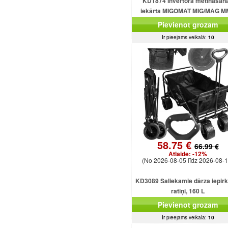
KD1874 invertora metināšan
iekārta MIGOMAT MIG/MAG 
FCAW Flux TIG Lift 250A
Pievienot grozam
Ir pieejams veikalā:
10
58.75 €
66.99 €
Atlaide:
-12%
(No 2026-08-05 līdz 2026-08-1
KD3089 Saliekamie dārza iepir
ratiņi, 160 L
Pievienot grozam
Ir pieejams veikalā:
10