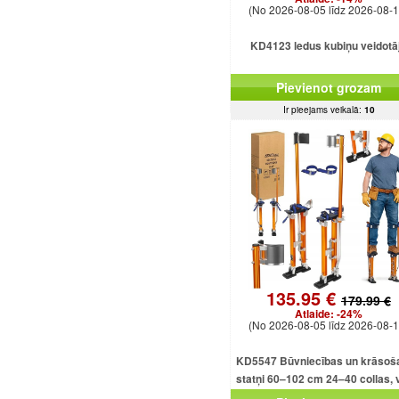
(No 2026-08-05 līdz 2026-08-1
KD4123 ledus kubiņu veidotā
Pievienot grozam
Ir pieejams veikalā:
10
135.95 €
179.99 €
Atlaide:
-24%
(No 2026-08-05 līdz 2026-08-1
KD5547 Būvniecības un krāsoš
statņi 60–102 cm 24–40 collas, v
alumīnija