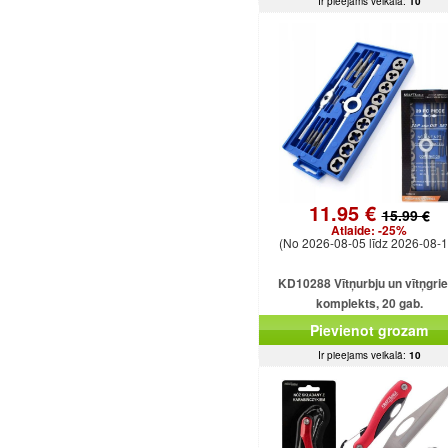
Ir pieejams veikalā:
10
11.95 €
15.99 €
Atlaide:
-25%
(No 2026-08-05 līdz 2026-08-1
KD10288 Vītņurbju un vītņgri
komplekts, 20 gab.
Pievienot grozam
Ir pieejams veikalā:
10