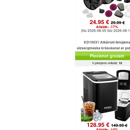
24.95 €
29.99 €
Atlaide:
-17%
(No 2026-08-05 līdz 2026-08-1
KD10031 Atkārtoti lietojam
aizsargmaska ​​krāsošanai ar pu
filtru.
Pievienot grozam
Ir pieejams veikalā:
10
128.95 €
149.99 €
Atlaide:
-14%