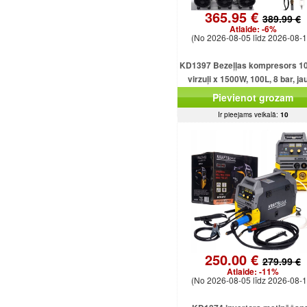
365.95 €
389.99 €
Atlaide:
-6%
(No 2026-08-05 līdz 2026-08-1
KD1397 Bezeļļas kompresors 10
virzuļi x 1500W, 100L, 8 bar, ja
jaudīgs modelis
Pievienot grozam
Ir pieejams veikalā:
10
250.00 €
279.99 €
Atlaide:
-11%
(No 2026-08-05 līdz 2026-08-1