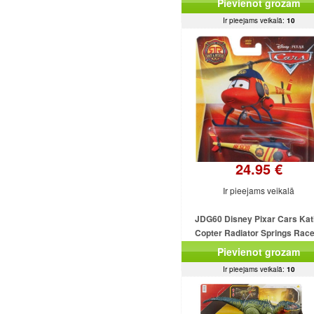
Pievienot grozam
Ir pieejams veikalā:
10
24.95 €
Ir pieejams veikalā
JDG60 Disney Pixar Cars Kat
Copter Radiator Springs Rac
Rescue MATTEL
Pievienot grozam
Ir pieejams veikalā:
10