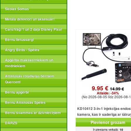
Skolas Somas
Metāla detektori un aksesuāri
Cars/Vāģi 1 un 2 daļa Disney Pixar
Bērnu lietussargi
Angry Birds - Spēles
Apģērbs makšķerniekiem un
medniekiem
Attīstošās rotaļlietas bērniem
Quercetti
9.95 €
14.99 €
Bērnu apģērbi
Atlaide:
-34%
(No 2026-08-05 līdz 2026-08-1
Bērnu Attīstošās Spēles
KD10412 3-in-1 injekcijas endo
Bērnu švammes ar dzīvnieciņiem
kamera, kas ir saderīga ar tālru
USB, Android, iOS, Window
Pievienot grozam
DĀRZS
Ir pieejams veikalā:
10