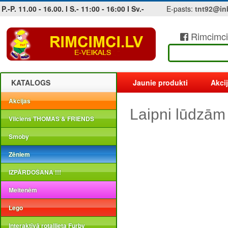
P.-P. 11.00 - 16.00. I S.- 11:00 - 16:00 I Sv.-
E-pasts:
tnt92@in
Rimcimci
Jobs at sea and maritime vacancies
KATALOGS
Jaunie produkti
Akci
Akcijas
Laipni lūdzām
Vilciens THOMAS & FRIENDS
Smoby
Zēniem
IZPĀRDOŠANA !!!
Meitenēm
Lego
Interaktīvā rotaļlieta Furby