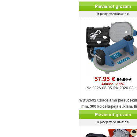
Pievienot grozam
Ir pieejams veikalā:
10
57.95 €
64.99 €
Atlaide:
-11%
(No 2026-08-05 līdz 2026-08-1
WDS2692 uzlādējams piesūcekni
mm, 300 kg celtspēja stiklam, f
un loksnēm
Pievienot grozam
Ir pieejams veikalā:
10