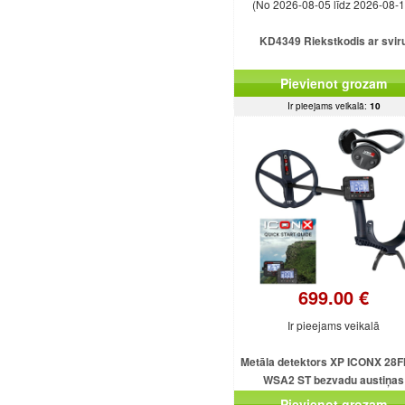
(No 2026-08-05 līdz 2026-08-1
KD4349 Riekstkodis ar svir
Pievienot grozam
Ir pieejams veikalā:
10
699.00 €
Ir pieejams veikalā
Metāla detektors XP ICONX 28F
WSA2 ST bezvadu austiņas
Pievienot grozam