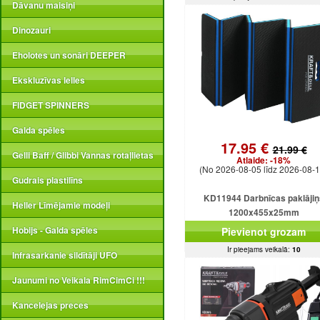
Dāvanu maisiņi
Dinozauri
Eholotes un sonāri DEEPER
Ekskluzīvas lelles
FIDGET SPINNERS
Galda spēles
17.95 €
21.99 €
Gelli Baff / Glibbi Vannas rotaļlietas
Atlaide:
-18%
(No 2026-08-05 līdz 2026-08-1
Gudrais plastilīns
KD11944 Darbnīcas paklājiņ
Heller Līmējamie modeļi
1200x455x25mm
Hobijs - Galda spēles
Pievienot grozam
Ir pieejams veikalā:
10
Infrasarkanie sildītāji UFO
Jaunumi no Veikala RimCimCi !!!
Kancelejas preces