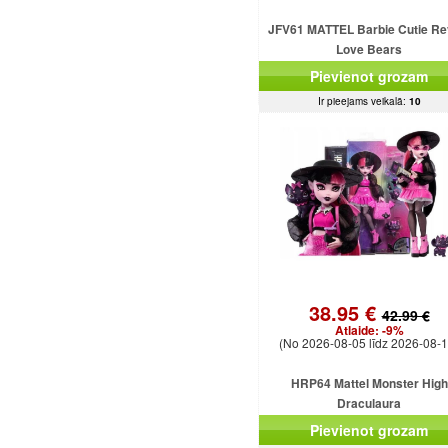
JFV61 MATTEL Barbie Cutie Re
Love Bears
Pievienot grozam
Ir pieejams veikalā:
10
38.95 €
42.99 €
Atlaide:
-9%
(No 2026-08-05 līdz 2026-08-1
HRP64 Mattel Monster High
Draculaura
Pievienot grozam