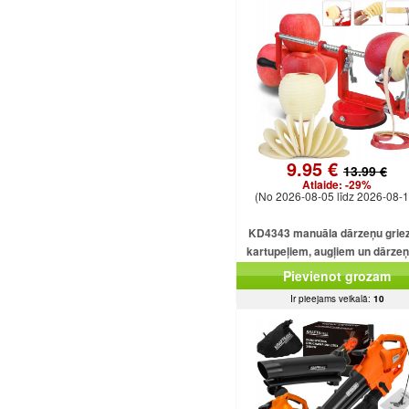
9.95 €
13.99 €
Atlaide:
-29%
(No 2026-08-05 līdz 2026-08-1
KD4343 manuāla dārzeņu griez
kartupeļiem, augļiem un dārze
Pievienot grozam
Ir pieejams veikalā:
10