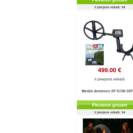
Ir pieejams veikalā:
14
499.00 €
Ir pieejams veikalā
Metāla detektors XP ICON 28
Pievienot grozam
Ir pieejams veikalā:
14