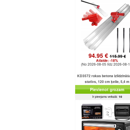
94.95 €
115.99 €
Atlaide:
-18%
(No 2026-08-05 līdz 2026-08-1
KD3572 rokas betona izlīdzinā
statīvs, 120 cm ķelle, 5,4 m
regulējams kāts
Pievienot grozam
Ir pieejams veikalā:
10