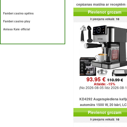
cepšanas mašīna ar receptēm 
programmām + saldējumu
Pievienot grozam
Fambet casino spēles
Ir pieejams veikalā:
10
Fambet casino play
Anissa Kate official
93.95 €
110.99 €
Atlaide:
-15%
(No 2026-08-05 līdz 2026-08-1
KD4292 Augstspiediena kafij
automāts 1500 W, 20 bāri, L
displejs
Pievienot grozam
Ir pieejams veikalā:
10