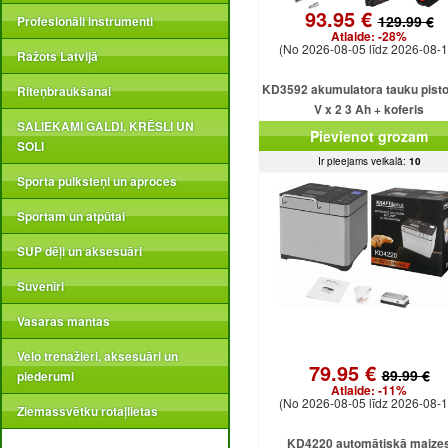
93.95 €
129.99 €
Profesionāli instrumenti
Atlaide:
-28%
(No 2026-08-05 līdz 2026-08-1
Ražots Latvijā
KD3592 akumulatora tauku pisto
Riteņbraukšanai
V x 2 3 Ah + koferis
SALIEKAMI GALDI, KRĒSLI UN
Pievienot grozam
SOLI
Ir pieejams veikalā:
10
Sporta pulksteņi un aproces
Sportam un atpūtai
SUP dēļi un aksesuāri
Suvenīri
Vasaras mantas
Velo trenažieri, aksesuāri un
79.95 €
89.99 €
piederumi
Atlaide:
-11%
(No 2026-08-05 līdz 2026-08-1
Ziemassvētku rotaļlietas
KD4220 automātiskā maize