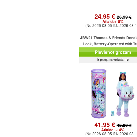
24.95 €
26.99 €
Atlaide:
-8%
(No 2026-08-05 līdz 2026-08-1
JBW21 Thomas & Friends Donal
Lock, Battery-Operated with T
MATTEL
Pievienot grozam
Ir pieejams veikalā:
10
41.95 €
48.99 €
Atlaide:
-14%
(No 2026-08-05 līdz 2026-08-1