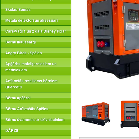
Skolas Somas
Metāla detektori un aksesuāri
Cars/Vāģi 1 un 2 daļa Disney Pixar
Bērnu lietussargi
Angry Birds - Spēles
Apģērbs makšķerniekiem un
medniekiem
Attīstošās rotaļlietas bērniem
Quercetti
Bērnu apģērbi
Bērnu Attīstošās Spēles
Bērnu švammes ar dzīvnieciņiem
DĀRZS