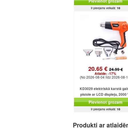
Pievienot grozam
Ir pieejams veikalā:
10
20.65 €
24.99 €
Atlaide:
-17%
(No 2026-08-04 līdz 2026-08-1
KD3029 elektriskā karstā gai
pistole ar LCD displeju, 2000
Pievienot grozam
Ir pieejams veikalā:
10
Produkti ar atlaid