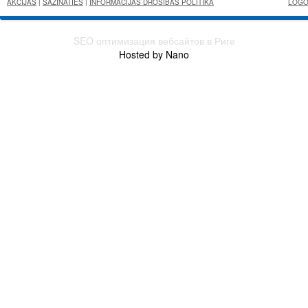
AKCIJAS
|
SAZINĀTIES
|
INFORMĀCIJAS DROŠIBAS POLITIKA
SEO оптимизация вебсайтов в Риге
Hosted by Nano