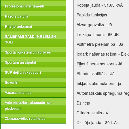
Kopējā jauda - 31,63 kVA
Profesionāli instrumenti
Papildu funkcijas
Ražots Latvijā
Aizsargapvalks - Jā
Riteņbraukšanai
Trokšņa līmenis -66 dB
SALIEKAMI GALDI, KRĒSLI UN
SOLI
Voltmetra pieejamība - Jā
Sporta pulksteņi un aproces
Iedarbināšanas režīmi - Elektr
Sportam un atpūtai
Eļļas līmeņa sensors - Jā
SUP dēļi un aksesuāri
Stundu skaitītājs - Jā
Suvenīri
Iekļauts akumulators - jā
Vasaras mantas
Automātiskais sprieguma reg
Velo trenažieri, aksesuāri un
Dzinējs
piederumi
Cilindru skaits - 4
Ziemassvētku rotaļlietas
Dzinēja jauda - 30 l. Ar.