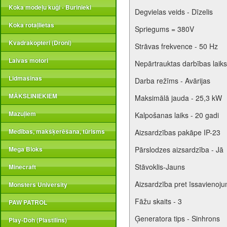
Koka modeļu kuģi - Burinieki
Degvielas veids - Dīzelis
Koka rotaļlietas
Spriegums = 380V
Kvadrakopteri (Droni)
Strāvas frekvence - 50 Hz
Laivas motori
Nepārtrauktas darbības laiks
Lidmašīnas
Darba režīms - Avārijas
MĀKSLINIEKIEM
Maksimālā jauda - 25,3 kW
Mazuļiem
Kalpošanas laiks - 20 gadi
Medības, makšķerēšana, tūrisms
Aizsardzības pakāpe IP-23
Mega Bloks
Pārslodzes aizsardzība - Jā
Stāvoklis-Jauns
Minecraft
Aizsardzība pret īssavienoju
Monsters University
Fāžu skaits - 3
PAW PATROL
Ģeneratora tips - Sinhrons
Play-Doh (Plastilīns)