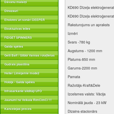
Dāvanu maisiņi
KD690 Dīzeļa elektroģenera
Dinozauri
KD690 Dīzeļa elektroģenera
Eholotes un sonāri DEEPER
Raksturojums un apraksts
Ekskluzīvas lelles
Izmēri
FIDGET SPINNERS
Svars -780 kg
Galda spēles
Augstums - 1200 mm
Gelli Baff / Glibbi Vannas rotaļlietas
Platums-850 mm
Gudrais plastilīns
Garums-2200 mm
Heller Līmējamie modeļi
Pamata
Hobijs - Galda spēles
Ražotājs-Kraft&Dele
Infrasarkanie sildītāji UFO
Izcelsmes valsts: Vācija
Jaunumi no Veikala RimCimCi !!!
Nominālā jauda - 23 kW
Kancelejas preces
Dizains-stacionārs