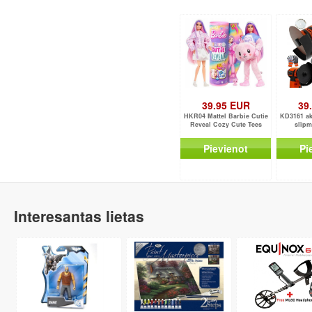
39.95 EUR
39
HKR04 Mattel Barbie Cutie
KD3161 ak
Reveal Cozy Cute Tees
slīpm
Pievienot
Pi
Interesantas lietas