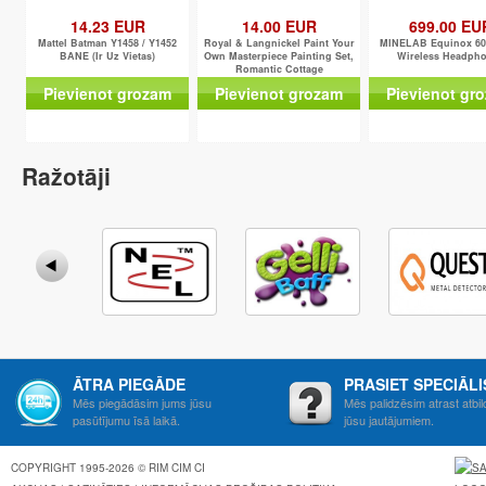
14.23 EUR
14.00 EUR
699.00 EU
Mattel Batman Y1458 / Y1452
Royal & Langnickel Paint Your
MINELAB Equinox 600
BANE (Ir Uz Vietas)
Own Masterpiece Painting Set,
Wireless Headph
Romantic Cottage
Pievienot grozam
Pievienot grozam
Pievienot gr
Ražotāji
ĀTRA PIEGĀDE
PRASIET SPECIĀL
Mēs piegādāsim jums jūsu
Mēs palidzēsim atrast atbil
pasūtījumu īsā laikā.
jūsu jautājumiem.
COPYRIGHT 1995-2026 © RIM CIM CI