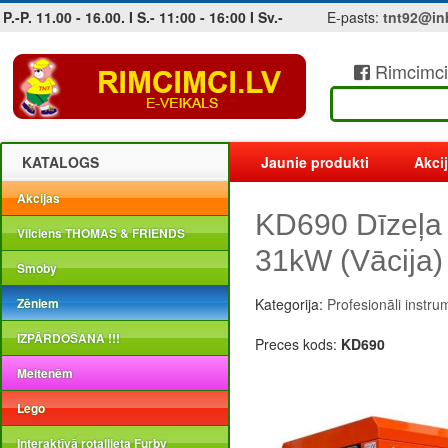
P.-P. 11.00 - 16.00. I S.- 11:00 - 16:00 I Sv.-
E-pasts:
tnt92@in
Rimcimci
Jobs at sea and maritime vacancies
KATALOGS
Jaunie produkti
Akci
Akcijas
KD690 Dīzeļa
Vilciens THOMAS & FRIENDS
31kW (Vācija)
Smoby
Zēniem
Kategorija:
Profesionāli instru
IZPĀRDOŠANA !!!
Preces kods:
KD690
Meitenēm
Lego
Interaktīvā rotaļlieta Furby