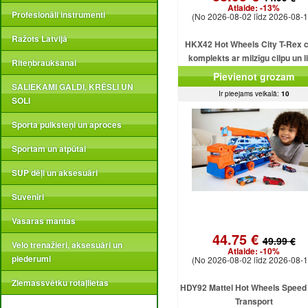
Atlaide:
-13%
Profesionāli instrumenti
(No 2026-08-02 līdz 2026-08-1
Ražots Latvijā
HKX42 Hot Wheels City T-Rex c
komplekts ar milzīgu cilpu un l
Riteņbraukšanai
dinozauru
Pievienot grozam
SALIEKAMI GALDI, KRĒSLI UN
Ir pieejams veikalā:
10
SOLI
Sporta pulksteņi un aproces
Sportam un atpūtai
SUP dēļi un aksesuāri
Suvenīri
Vasaras mantas
44.75 €
49.99 €
Velo trenažieri, aksesuāri un
Atlaide:
-10%
piederumi
(No 2026-08-02 līdz 2026-08-1
Ziemassvētku rotaļlietas
HDY92 Mattel Hot Wheels Speed
Transport