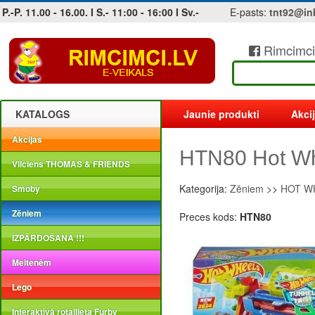
P.-P. 11.00 - 16.00. I S.- 11:00 - 16:00 I Sv.-
E-pasts:
tnt92@in
Rimcimci
Jobs at sea and maritime vacancies
KATALOGS
Jaunie produkti
Akci
Akcijas
HTN80 Hot W
Vilciens THOMAS & FRIENDS
Kategorija:
Zēniem
>>
HOT WH
Smoby
Zēniem
Preces kods:
HTN80
IZPĀRDOŠANA !!!
Meitenēm
Lego
Interaktīvā rotaļlieta Furby