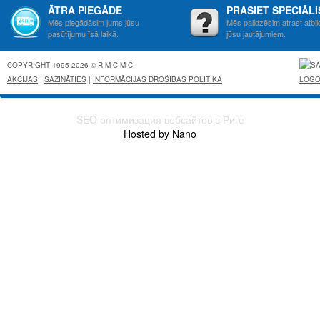
ĀTRA PIEGĀDE
PRASIET SPECIĀL
Mēs piegādāsim jums jūsu
Mēs palidzēsim atrast atbil
pasūtījumu īsā laikā.
jūsu jautājumiem.
COPYRIGHT 1995-2026 © RIM CIM CI
AKCIJAS
|
SAZINĀTIES
|
INFORMĀCIJAS DROŠIBAS POLITIKA
SEO оптимизация вебсайтов в Риге
Hosted by Nano