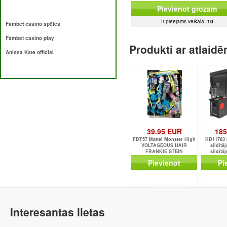
Pievienot grozam
Ir pieejams veikalā:
10
Fambet casino spēles
Fambet casino play
Produkti ar atlaid
Anissa Kate official
39.95 EUR
185
FDT57 Mattel Monster High
KD11783 M
VOLTAGEOUS HAIR
sildītāj
FRANKIE STEIN
sildītā
tālvadības 
Pievienot
Pi
Interesantas lietas