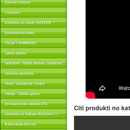
Dāvanu maisiņi
Dinozauri
Eholotes un sonāri DEEPER
Ekskluzīvas lelles
FIDGET SPINNERS
Galda spēles
Gelli Baff / Glibbi Vannas rotaļlietas
Gudrais plastilīns
Heller Līmējamie modeļi
Hobijs - Galda spēles
Infrasarkanie sildītāji UFO
Citi produkti no ka
Jaunumi no Veikala RimCimCi !!!
Kancelejas preces