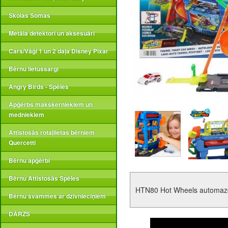
Skolas Somas
Metāla detektori un aksesuāri
Cars/Vāģi 1 un 2 daļa Disney Pixar
Bērnu lietussargi
Angry Birds - Spēles
Apģērbs makšķerniekiem un
medniekiem
Attīstošās rotaļlietas bērniem
Quercetti
Bērnu apģērbi
Bērnu Attīstošās Spēles
HTN80 Hot Wheels automa
Bērnu švammes ar dzīvnieciņiem
DĀRZS