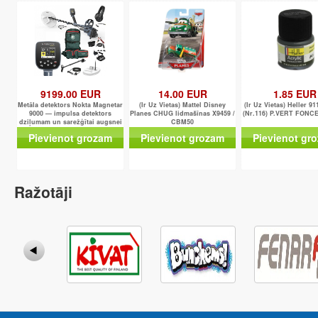
9199.00 EUR
14.00 EUR
1.85 EUR
Metāla detektors Nokta Magnetar
(Ir Uz Vietas) Mattel Disney
(Ir Uz Vietas) Heller 91
9000 — impulsa detektors
Planes CHUG lidmašīnas X9459 /
(Nr.116) P.VERT FONC
dziļumam un sarežģītai augsnei
CBM50
Pievienot grozam
Pievienot grozam
Pievienot gr
Ražotāji