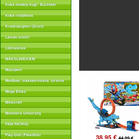
Koka modeļu kuģi - Burinieki
Koka rotaļlietas
Kvadrakopteri (Droni)
Laivas motori
Lidmašīnas
MĀKSLINIEKIEM
Mazuļiem
Medības, makšķerēšana, tūrisms
Mega Bloks
Minecraft
Monsters University
PAW PATROL
Play-Doh (Plastilīns)
38.95 €
44.99 €