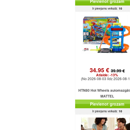
Pievienot grozam
astes
Ir pieejams veikalā:
10
34.95 €
39.99 €
Atlaide:
-13%
(No 2026-08-03 līdz 2026-08-1
HTN80 Hot Wheels automazgā
MATTEL
Pievienot grozam
Ir pieejams veikalā:
10