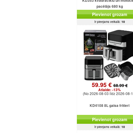
KD353 kvadraciklu un motoci
pacēlājs 680 kg
Pievienot grozam
Ir pieejams veikalā:
10
59.95 €
68.99 €
Atlaide:
-13%
(No 2026-08-03 līdz 2026-08-1
KD4108 8L gaisa fritieri
Pievienot grozam
Ir pieejams veikalā:
10