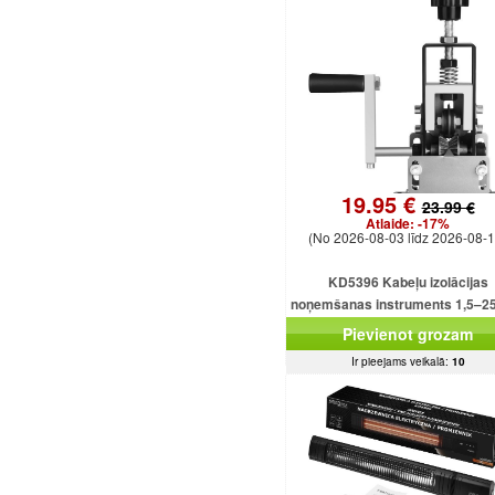
19.95 €
23.99 €
Atlaide:
-17%
(No 2026-08-03 līdz 2026-08-1
KD5396 Kabeļu izolācijas
noņemšanas instruments 1,5–
kabeļiem
Pievienot grozam
Ir pieejams veikalā:
10