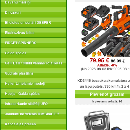
Dāvanu maisiņi
Dinozauri
Eholotes un sonāri DEEPER
Ekskluzīvas lelles
FIDGET SPINNERS
Galda spēles
79.95 €
86.99 €
Gelli Baff / Glibbi Vannas rotaļlietas
Atlaide:
-8%
(No 2026-08-03 līdz 2026-08-1
Gudrais plastilīns
KD3446 bezsuku akumulatora z
Heller Līmējamie modeļi
un lapu pūtējs, 330 km/h, 2 x 4
akumulatori.
Hobijs - Galda spēles
Pievienot grozam
Ir pieejams veikalā:
10
Infrasarkanie sildītāji UFO
Jaunumi no Veikala RimCimCi !!!
Kancelejas preces