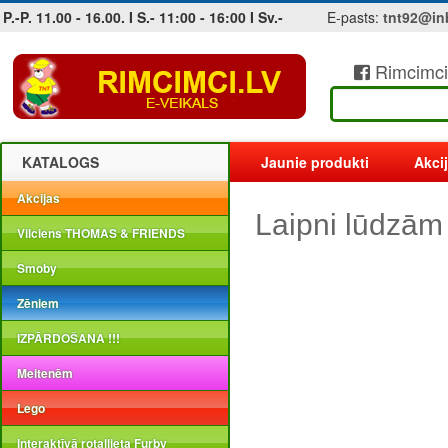
P.-P. 11.00 - 16.00. I S.- 11:00 - 16:00 I Sv.-
E-pasts:
tnt92@in
Rimcimci
Jobs at sea and maritime vacancies
KATALOGS
Jaunie produkti
Akci
Akcijas
Laipni lūdzām
Vilciens THOMAS & FRIENDS
Smoby
Zēniem
IZPĀRDOŠANA !!!
Meitenēm
Lego
Interaktīvā rotaļlieta Furby