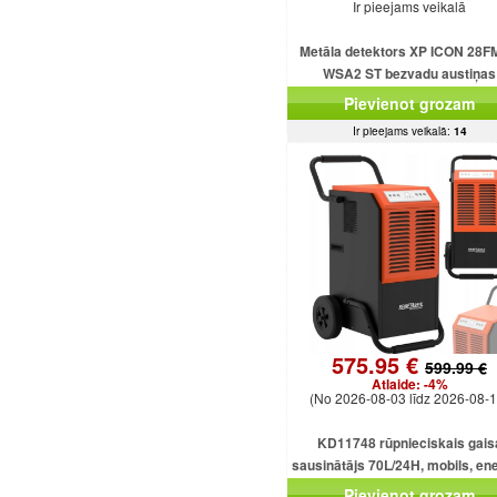
Ir pieejams veikalā
Metāla detektors XP ICON 28F
WSA2 ST bezvadu austiņas
Pievienot grozam
Ir pieejams veikalā:
14
575.95 €
599.99 €
Atlaide:
-4%
(No 2026-08-03 līdz 2026-08-1
KD11748 rūpnieciskais gais
sausinātājs 70L/24H, mobils, ene
taupošs, 920W, 5.5L
Pievienot grozam