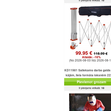
Ir pieejams veikalā:
10
99.95 €
118.99 €
Atlaide:
-16%
(No 2026-08-03 līdz 2026-08-1
KD11981 Saliekams darba galds 
kājām, liela formāta loksnēm 2
mm, kravnesība 1000 kg.
Pievienot grozam
Ir pieejams veikalā:
10