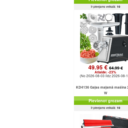
Ir pieejams veikalā:
10
49.95 €
64.99 €
Atlaide:
-23%
(No 2026-08-03 līdz 2026-08-1
KD4136 Gaļas maļamā mašīna 
W
Pievienot grozam
Ir pieejams veikalā:
10