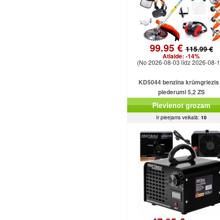
99.95 €
115.99 €
Atlaide:
-14%
(No 2026-08-03 līdz 2026-08-1
KD5044 benzīna krūmgriezis
piederumi 5,2 ZS
Pievienot grozam
Ir pieejams veikalā:
10