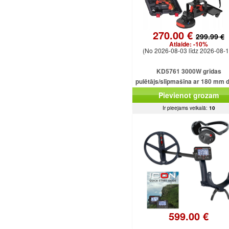
270.00 €
299.99 €
Atlaide:
-10%
(No 2026-08-03 līdz 2026-08-1
KD5761 3000W grīdas
pulētājs/slīpmašīna ar 180 mm 
Pievienot grozam
Ir pieejams veikalā:
10
599.00 €