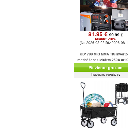
81.95 €
99.99 €
Atlaide:
-18%
(No 2026-08-03 līdz 2026-08-1
KD1788 MIG MMA TIG inverto
metināšanas iekārta 250A ar 
plūsmu bez gāzes
Pievienot grozam
Ir pieejams veikalā:
10