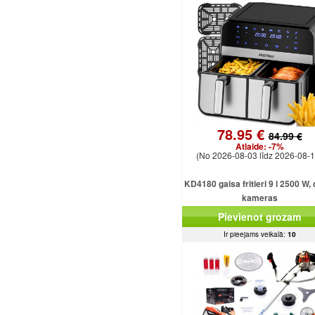
78.95 €
84.99 €
Atlaide:
-7%
(No 2026-08-03 līdz 2026-08-1
KD4180 gaisa fritieri 9 l 2500 W,
kameras
Pievienot grozam
Ir pieejams veikalā:
10