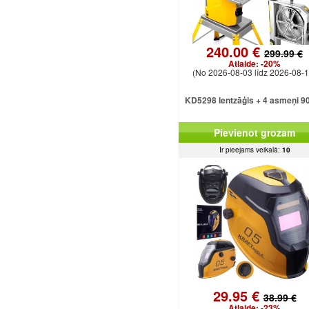
240.00 €
299.99 €
Atlaide:
-20%
(No 2026-08-03 līdz 2026-08-1
KD5298 lentzāģis + 4 asmeņi 9
Pievienot grozam
Ir pieejams veikalā:
10
29.95 €
38.99 €
Atlaide:
-23%