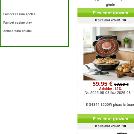
g/min
Pievienot grozam
Fambet casino spēles
Ir pieejams veikalā:
10
Fambet casino play
Anissa Kate official
59.95 €
67.99 €
Atlaide:
-12%
(No 2026-08-03 līdz 2026-08-1
KD4344 1200W picas krāsn
Pievienot grozam
Ir pieejams veikalā:
10