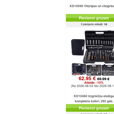
KD10090 Vītņripas un vītņgrie
Pievienot grozam
Ir pieejams veikalā:
10
62.95 €
69.99 €
Atlaide:
-10%
(No 2026-08-03 līdz 2026-08-1
KD10460 Uzgriežņu atslēgu
komplekts koferī, 292 gab.
Pievienot grozam