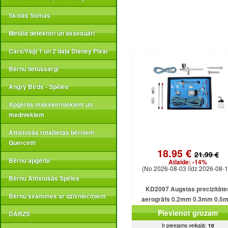
Skolas Somas
Metāla detektori un aksesuāri
Cars/Vāģi 1 un 2 daļa Disney Pixar
Bērnu lietussargi
Angry Birds - Spēles
Apģērbs makšķerniekiem un
medniekiem
Attīstošās rotaļlietas bērniem
Quercetti
18.95 €
21.99 €
Bērnu apģērbi
Atlaide:
-14%
(No 2026-08-03 līdz 2026-08-1
Bērnu Attīstošās Spēles
KD2097 Augstas precizitāte
Bērnu švammes ar dzīvnieciņiem
aerogrāfs 0.2mm 0.3mm 0.5
Pievienot grozam
DĀRZS
Ir pieejams veikalā:
10