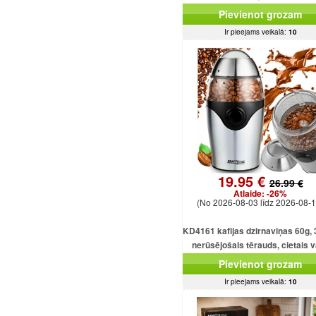
displejs, tīmekļa pārlūkpr
Pievienot grozam
Ir pieejams veikalā:
10
19.95 €
26.99 €
Atlaide:
-26%
(No 2026-08-03 līdz 2026-08-1
KD4161 kafijas dzirnaviņas 60g,
nerūsējošais tērauds, cietais 
motors
Pievienot grozam
Ir pieejams veikalā:
10