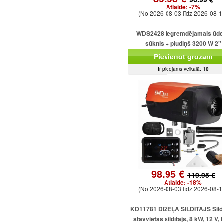
Atlaide:
-7%
(No 2026-08-03 līdz 2026-08-1
WDS2428 Iegremdējamais ūd
sūknis + pludiņš 3200 W 2"
Pievienot grozam
Ir pieejams veikalā:
10
98.95 €
119.95 €
Atlaide:
-18%
(No 2026-08-03 līdz 2026-08-1
KD11781 DĪZEĻA SILDĪTĀJS Sildī
stāvvietas sildītājs, 8 kW, 12 V,