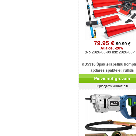
79.95 €
99.99 €
Atlaide:
-20%
(No 2026-08-03 līdz 2026-08-1
KD5316 Špakteļlāpstiņu kompl
apdares špaktelei, rullītis
25/40/60/80/100 cm.
Pievienot grozam
Ir pieejams veikalā:
10