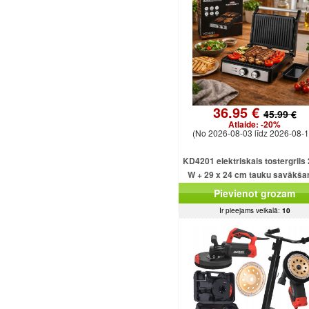
36.95 €
45.99 €
Atlaide:
-20%
(No 2026-08-03 līdz 2026-08-1
KD4201 elektriskais tostergrils
W + 29 x 24 cm tauku savākša
paplāte
Pievienot grozam
Ir pieejams veikalā:
10