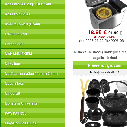
Koka modeļu kuģi - Burinieki
Koka rotaļlietas
Kvadrakopteri (Droni)
18.95 €
21.99 €
Laivas motori
Atlaide:
-14%
(No 2026-08-03 līdz 2026-08-1
Lidmašīnas
KD4221 (KD4220) Saldējuma ma
MĀKSLINIEKIEM
uzgalis - ierīcei
Mazuļiem
Pievienot grozam
Ir pieejams veikalā:
10
Medības, makšķerēšana, tūrisms
Mega Bloks
Minecraft
Monsters University
PAW PATROL
Play-Doh (Plastilīns)