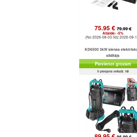
75.95 €
79.99 €
Atlaide:
-5%
(No 2026-08-03 līdz 2026-08-1
KD6500 3kW sienas elektrisk
sildītājs
Pievienot grozam
Ir pieejams veikalā:
10
89.95 €
96.99 €