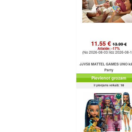
11.55 €
13.99 €
Atlaide:
-17%
(No 2026-08-03 līdz 2026-08-1
JJV58 MATTEL GAMES UNO kār
Party
Pievienot grozam
Ir pieejams veikalā:
10