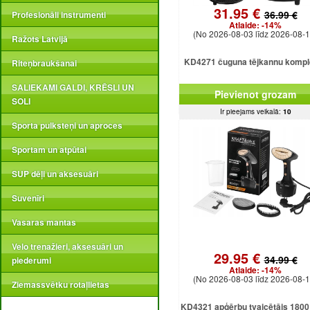
31.95 €
36.99 €
Profesionāli instrumenti
Atlaide:
-14%
(No 2026-08-03 līdz 2026-08-1
Ražots Latvijā
KD4271 čuguna tējkannu kompl
Riteņbraukšanai
SALIEKAMI GALDI, KRĒSLI UN
Pievienot grozam
SOLI
Ir pieejams veikalā:
10
Sporta pulksteņi un aproces
Sportam un atpūtai
SUP dēļi un aksesuāri
Suvenīri
Vasaras mantas
Velo trenažieri, aksesuāri un
29.95 €
34.99 €
piederumi
Atlaide:
-14%
(No 2026-08-03 līdz 2026-08-1
Ziemassvētku rotaļlietas
KD4321 apģērbu tvaicētājs 1800