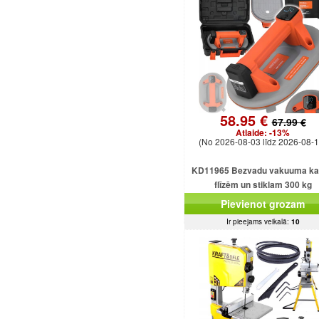
58.95 €
67.99 €
Atlaide:
-13%
(No 2026-08-03 līdz 2026-08-1
KD11965 Bezvadu vakuuma k
flīzēm un stiklam 300 kg
Pievienot grozam
Ir pieejams veikalā:
10