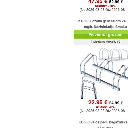
47.95 €
52.99 €
Atlaide:
-10%
(No 2026-08-03 līdz 2026-08-1
KD5357 ozona ģenerators 24 
mg/h. Dezinfekcija. Smaku
likvidēšana. Ozonizators mājā
Pievienot grozam
birojam.
Ir pieejams veikalā:
10
22.95 €
24.99 €
Atlaide:
-8%
(No 2026-08-03 līdz 2026-08-1
KD650 velosipēdu bagāžnieks 
sēdvietas