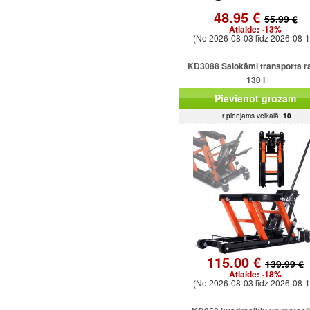
48.95 €
55.99 €
Atlaide:
-13%
(No 2026-08-03 līdz 2026-08-1
KD3088 Salokāmi transporta ra
130 l
Pievienot grozam
Ir pieejams veikalā:
10
115.00 €
139.99 €
Atlaide:
-18%
(No 2026-08-03 līdz 2026-08-1