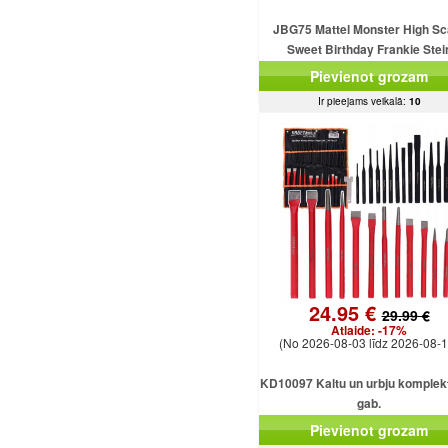
JBG75 Mattel Monster High Sc
Sweet Birthday Frankie Stei
Pievienot grozam
Ir pieejams veikalā:
10
24.95 €
29.99 €
Atlaide:
-17%
(No 2026-08-03 līdz 2026-08-1
KD10097 Kaltu un urbju komplekt
gab.
Pievienot grozam