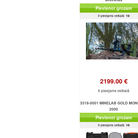
Pievienot grozam
Ir pieejams veikalā:
10
2199.00 €
Ir pieejams veikalā
3318-0001 MINELAB GOLD MO
2000
Pievienot grozam
Ir pieejams veikalā:
10