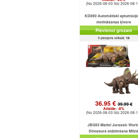
(No 2026-08-03 līdz 2026-08-1
KD890 Automātiski aptumšoj
metināšanas ķivere
Pievienot grozam
Ir pieejams veikalā:
10
36.95 €
39.99 €
Atlaide:
-8%
(No 2026-08-03 līdz 2026-08-1
JBG93 Mattel Jurassic World
Dinozaura atdzimšana Milzi
Eotriceratops uzbrūk dinozauram