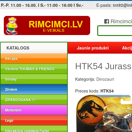
P.-P. 11.00 - 16.00. I S.- 11:00 - 16:00 I Sv.-
E-pasts:
tnt92@in
Rimcimci
Jobs at sea and maritime vacancies
KATALOGS
Jaunie produkti
Akci
Akcijas
HTK54 Jurass
Vilciens THOMAS & FRIENDS
Kategorija:
Dinozauri
Smoby
Zēniem
Preces kods:
HTK54
IZPĀRDOŠANA !!!
Meitenēm
Lego
Interaktīvā rotaļlieta Furby