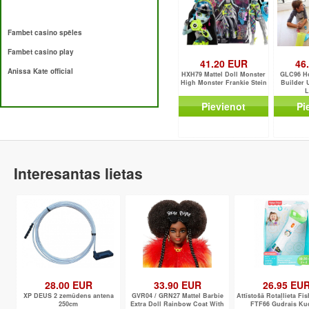
Fambet casino spēles
Fambet casino play
41.20 EUR
46
Anissa Kate official
HXH79 Mattel Doll Monster
GLC96 Ho
High Monster Frankie Stein
Builder 
L
Pievienot
Pi
Interesantas lietas
28.00 EUR
33.90 EUR
26.95 EU
XP DEUS 2 zemūdens antena
GVR04 / GRN27 Mattel Barbie
Attīstošā Rotaļlieta Fis
250cm
Extra Doll Rainbow Coat With
FTF66 Gudrais Ku