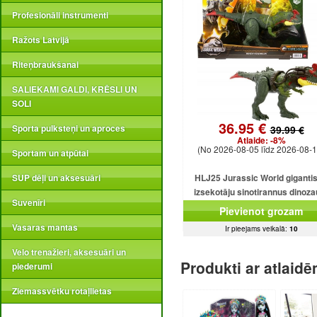
Profesionāli instrumenti
Ražots Latvijā
Riteņbraukšanai
SALIEKAMI GALDI, KRĒSLI UN
SOLI
36.95 €
Sporta pulksteņi un aproces
39.99 €
Atlaide:
-8%
(No 2026-08-05 līdz 2026-08-1
Sportam un atpūtai
SUP dēļi un aksesuāri
HLJ25 Jurassic World giganti
izsekotāju sinotirannus dinoza
Suvenīri
darbības figūra ar darbības fig
Pievienot grozam
Vasaras mantas
Ir pieejams veikalā:
10
Velo trenažieri, aksesuāri un
Produkti ar atlaid
piederumi
Ziemassvētku rotaļlietas