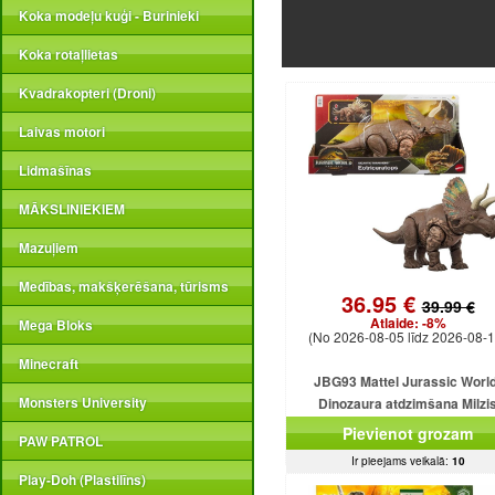
Koka modeļu kuģi - Burinieki
Koka rotaļlietas
Kvadrakopteri (Droni)
Laivas motori
Lidmašīnas
MĀKSLINIEKIEM
Mazuļiem
Medības, makšķerēšana, tūrisms
36.95 €
39.99 €
Atlaide:
-8%
Mega Bloks
(No 2026-08-05 līdz 2026-08-1
Minecraft
JBG93 Mattel Jurassic World
Monsters University
Dinozaura atdzimšana Milzi
Eotriceratops uzbrūk dinozauram
Pievienot grozam
PAW PATROL
astes
Ir pieejams veikalā:
10
Play-Doh (Plastilīns)