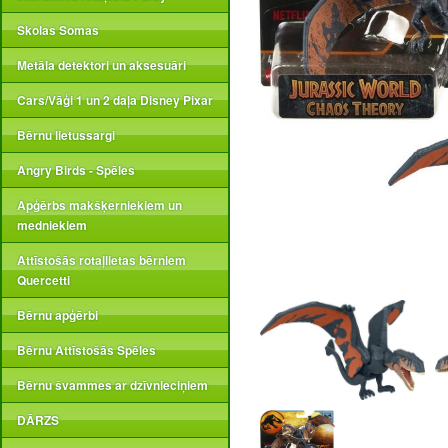
Skolas Somas
Metāla detektori un aksesuāri
Cars/Vāģi 1 un 2 daļa Disney Pixar
Bērnu lietussargi
Angry Birds - Spēles
Apģērbs makšķerniekiem un
medniekiem
Attīstošās rotaļlietas bērniem
Quercetti
Bērnu apģērbi
Bērnu Attīstošās Spēles
Bērnu švammes ar dzīvnieciņiem
DĀRZS