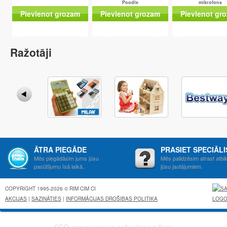
Poodle
mikrofons
Pievienot grozam
Pievienot grozam
Pievienot gr
Ražotāji
ĀTRA PIEGĀDE
PRASIET SPECIĀL
Mēs piegādāsim jums jūsu
Mēs palidzēsim atrast atbil
pasūtījumu īsā laikā.
jūsu jautājumiem.
COPYRIGHT 1995-2026 © RIM CIM CI
AKCIJAS
|
SAZINĀTIES
|
INFORMĀCIJAS DROŠIBAS POLITIKA
SEO оптимизация вебсайтов в Риге