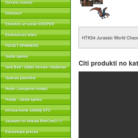
Dāvanu maisiņi
Dinozauri
Eholotes un sonāri DEEPER
Ekskluzīvas lelles
HTK54 Jurassic World Cha
FIDGET SPINNERS
Galda spēles
Citi produkti no ka
Gelli Baff / Glibbi Vannas rotaļlietas
Gudrais plastilīns
Heller Līmējamie modeļi
Hobijs - Galda spēles
Infrasarkanie sildītāji UFO
Jaunumi no Veikala RimCimCi !!!
Kancelejas preces