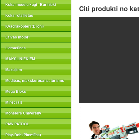
Koka modeļu kuģi - Burinieki
Citi produkti no ka
Koka rotaļlietas
Kvadrakopteri (Droni)
Laivas motori
Lidmašīnas
MĀKSLINIEKIEM
Mazuļiem
Medības, makšķerēšana, tūrisms
Mega Bloks
Minecraft
Monsters University
PAW PATROL
Play-Doh (Plastilīns)