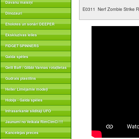
Dāvanu maisiņi
E0311 Nerf Zombie Strike R
Dinozauri
Eholotes un sonāri DEEPER
Ekskluzīvas lelles
FIDGET SPINNERS
Galda spēles
Gelli Baff / Glibbi Vannas rotaļlietas
Gudrais plastilīns
Heller Līmējamie modeļi
Hobijs - Galda spēles
Infrasarkanie sildītāji UFO
Jaunumi no Veikala RimCimCi !!!
Kancelejas preces