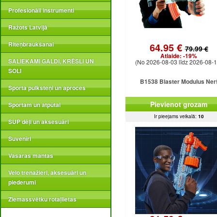
Profesionāli instrumenti
Ražots Latvijā
Riteņbraukšanai
64.95 €
79.99 €
Atlaide:
-19%
SALIEKAMI GALDI, KRĒSLI UN
(No 2026-08-03 līdz 2026-08-1
SOLI
B1538 Blaster Modulus Ner
Sporta pulksteņi un aproces
Pievienot grozam
Sportam un atpūtai
Ir pieejams veikalā:
10
SUP dēļi un aksesuāri
Suvenīri
Vasaras mantas
Velo trenažieri, aksesuāri un
piederumi
Ziemassvētku rotaļlietas