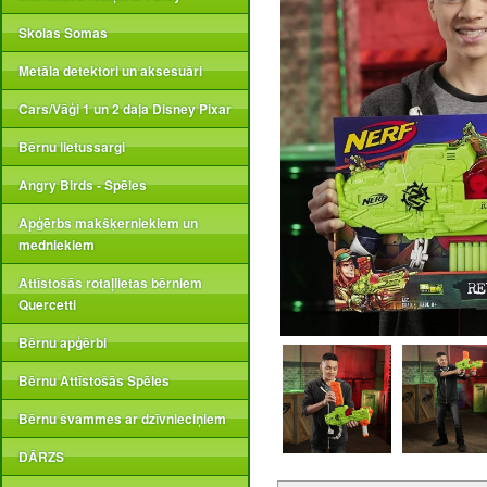
Skolas Somas
Metāla detektori un aksesuāri
Cars/Vāģi 1 un 2 daļa Disney Pixar
Bērnu lietussargi
Angry Birds - Spēles
Apģērbs makšķerniekiem un
medniekiem
Attīstošās rotaļlietas bērniem
Quercetti
Bērnu apģērbi
Bērnu Attīstošās Spēles
Bērnu švammes ar dzīvnieciņiem
DĀRZS