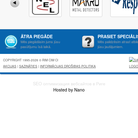
ĀTRA PIEGĀDE
PRASIET SPECIĀL
Mēs piegādāsim jums jūsu
Mēs palidzēsim atrast atbil
pasūtījumu īsā laikā.
jūsu jautājumiem.
COPYRIGHT 1995-2026 © RIM CIM CI
AKCIJAS
|
SAZINĀTIES
|
INFORMĀCIJAS DROŠIBAS POLITIKA
SEO оптимизация вебсайтов в Риге
Hosted by Nano