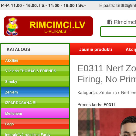
P.-P. 11.00 - 16.00. I S.- 11:00 - 16:00 I Sv.-
E-pasts:
tnt92@in
Rimcimci
Jobs at sea and maritime vacancies
KATALOGS
Jaunie produkti
Akci
Akcijas
E0311 Nerf Zo
Vilciens THOMAS & FRIENDS
Firing, No Pr
Smoby
Zēniem
Kategorija:
Zēniem
>>
Nerf ier
IZPĀRDOŠANA !!!
Preces kods:
E0311
Meitenēm
Lego
Interaktīvā rotaļlieta Furby