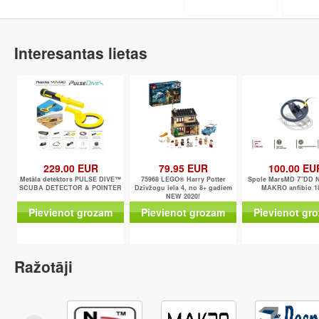
Interesantas lietas
229.00 EUR
79.95 EUR
100.00 EU
Metāla detektors PULSE DIVE™
75968 LEGO® Harry Potter
Spole MarsMD 7"DD 
SCUBA DETECTOR & POINTER
Dzīvžogu iela 4, no 8+ gadiem
MAKRO anfibio 1
NEW 2020!
Pievienot grozam
Pievienot grozam
Pievienot gr
Ražotāji