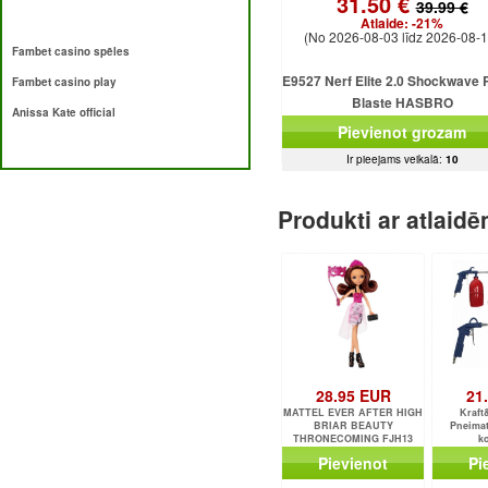
31.50 €
39.99 €
Atlaide:
-21%
(No 2026-08-03 līdz 2026-08-1
Fambet casino spēles
E9527 Nerf Elite 2.0 Shockwave
Fambet casino play
Blaste HASBRO
Anissa Kate official
Pievienot grozam
Ir pieejams veikalā:
10
Produkti ar atlaid
28.95 EUR
21
MATTEL EVER AFTER HIGH
Kraft
BRIAR BEAUTY
Pneimat
THRONECOMING FJH13
k
Pievienot
Pi