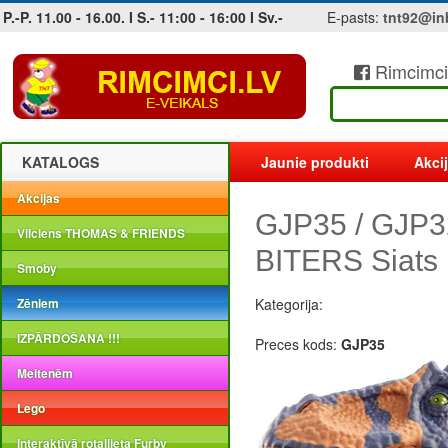
P.-P. 11.00 - 16.00. I S.- 11:00 - 16:00 I Sv.-
E-pasts:
tnt92@in
Rimcimci
Jobs at sea and maritime vacancies
KATALOGS
Jaunie produkti
Akci
Akcijas
GJP35 / GJP
Vilciens THOMAS & FRIENDS
BITERS Siat
Smoby
Zēniem
Kategorija:
IZPĀRDOŠANA !!!
Preces kods:
GJP35
Meitenēm
Lego
Interaktīvā rotaļlieta Furby