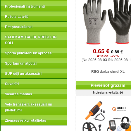
Profesionāli instrumenti
Ražots Latvijā
Riteņbraukšanai
SALIEKAMI GALDI, KRĒSLI UN
SOLI
0.65 €
0.89 €
Sporta pulksteņi un aproces
Atlaide:
-27%
(No 2026-08-03 līdz 2026-08-1
Sportam un atpūtai
RSG darba cimdi XL
SUP dēļi un aksesuāri
Suvenīri
Pievienot grozam
Ir pieejams veikalā:
50
Vasaras mantas
Velo trenažieri, aksesuāri un
piederumi
Ziemassvētku rotaļlietas