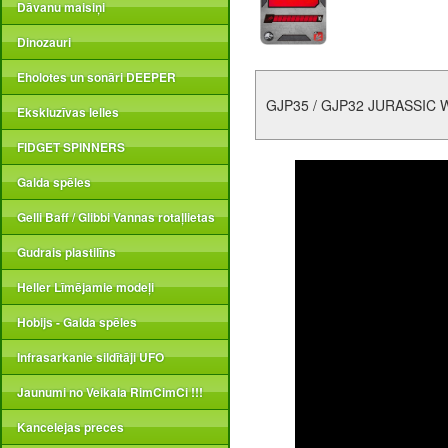
Dāvanu maisiņi
Dinozauri
Eholotes un sonāri DEEPER
GJP35 / GJP32 JURASSIC 
Ekskluzīvas lelles
FIDGET SPINNERS
Galda spēles
Gelli Baff / Glibbi Vannas rotaļlietas
Gudrais plastilīns
Heller Līmējamie modeļi
Hobijs - Galda spēles
Infrasarkanie sildītāji UFO
Jaunumi no Veikala RimCimCi !!!
Kancelejas preces