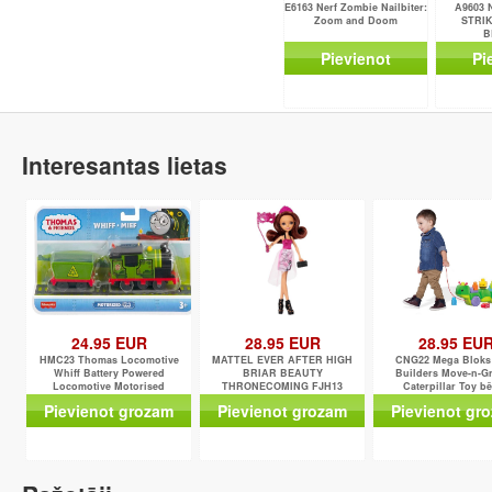
E6163 Nerf Zombie Nailbiter:
A9603 
Zoom and Doom
STRIK
B
Pievienot
Pi
Interesantas lietas
24.95 EUR
28.95 EUR
28.95 EU
HMC23 Thomas Locomotive
MATTEL EVER AFTER HIGH
CNG22 Mega Bloks 
Whiff Battery Powered
BRIAR BEAUTY
Builders Move-n-G
Locomotive Motorised
THRONECOMING FJH13
Caterpillar Toy b
Locomotive with Freight
konstruktors
Pievienot grozam
Pievienot grozam
Pievienot gr
MATTEL