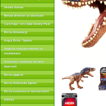
Skolas Somas
Metāla detektori un aksesuāri
Cars/Vāģi 1 un 2 daļa Disney Pixar
Bērnu lietussargi
Angry Birds - Spēles
Apģērbs makšķerniekiem un
medniekiem
Attīstošās rotaļlietas bērniem
Quercetti
Bērnu apģērbi
Bērnu Attīstošās Spēles
Bērnu švammes ar dzīvnieciņiem
DĀRZS