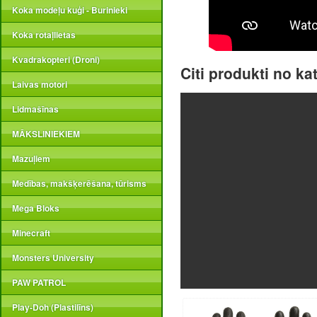
Koka modeļu kuģi - Burinieki
Koka rotaļlietas
Kvadrakopteri (Droni)
Citi produkti no ka
Laivas motori
Lidmašīnas
MĀKSLINIEKIEM
Mazuļiem
Medības, makšķerēšana, tūrisms
Mega Bloks
Minecraft
Monsters University
PAW PATROL
Play-Doh (Plastilīns)