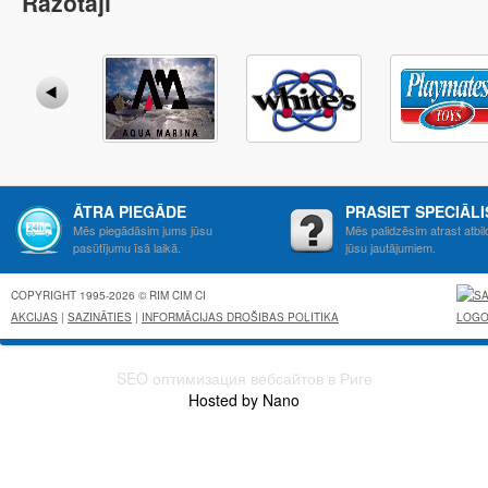
Ražotāji
ĀTRA PIEGĀDE
PRASIET SPECIĀL
Mēs piegādāsim jums jūsu
Mēs palidzēsim atrast atbil
pasūtījumu īsā laikā.
jūsu jautājumiem.
COPYRIGHT 1995-2026 © RIM CIM CI
AKCIJAS
|
SAZINĀTIES
|
INFORMĀCIJAS DROŠIBAS POLITIKA
SEO оптимизация вебсайтов в Риге
Hosted by Nano