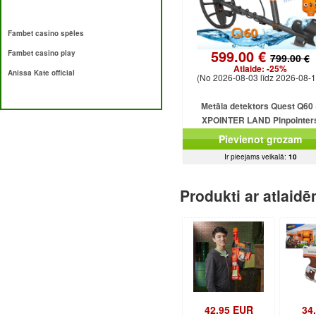
Fambet casino spēles
599.00 €
Fambet casino play
799.00 €
Atlaide:
-25%
Anissa Kate official
(No 2026-08-03 līdz 2026-08-1
Metāla detektors Quest Q60 
XPOINTER LAND Pinpointer
Pievienot grozam
Ir pieejams veikalā:
10
Produkti ar atlaid
42.95 EUR
34