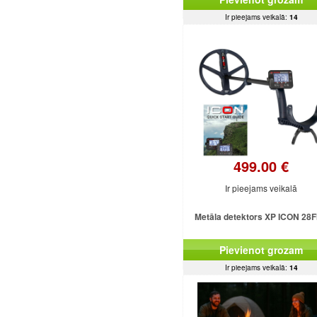
Ir pieejams veikalā:
14
499.00 €
Ir pieejams veikalā
Metāla detektors XP ICON 28
Pievienot grozam
Ir pieejams veikalā:
14