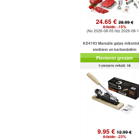
24.65 €
28.99 €
Atlaide:
-15%
(No 2026-08-05 līdz 2026-08-1
KD4193 Manuāls gaļas mīkstinā
steikiem un karbonādēm
Pievienot grozam
Ir pieejams veikalā:
10
9.95 €
12.99 €
Atlaide:
-23%