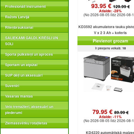
93.95 €
129.99 €
Profesionāli instrumenti
Atlaide:
-28%
(No 2026-08-05 līdz 2026-08-1
Ražots Latvijā
KD3592 akumulatora tauku pisto
Riteņbraukšanai
V x 2 3 Ah + koferis
SALIEKAMI GALDI, KRĒSLI UN
Pievienot grozam
SOLI
Ir pieejams veikalā:
10
Sporta pulksteņi un aproces
Sportam un atpūtai
SUP dēļi un aksesuāri
Suvenīri
Vasaras mantas
Velo trenažieri, aksesuāri un
79.95 €
89.99 €
piederumi
Atlaide:
-11%
(No 2026-08-05 līdz 2026-08-1
Ziemassvētku rotaļlietas
KD4220 automātiskā maize