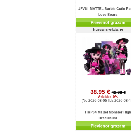
JFV61 MATTEL Barbie Cutie Re
Love Bears
Pievienot grozam
Ir pieejams veikalā:
10
38.95 €
42.99 €
Atlaide:
-9%
(No 2026-08-05 līdz 2026-08-1
HRP64 Mattel Monster High
Draculaura
Pievienot grozam