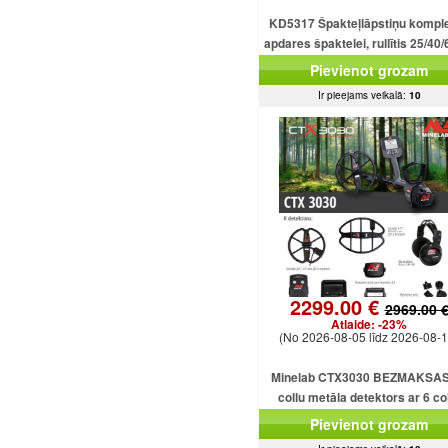
KD5317 Špakteļlāpstiņu kompl
apdares špaktelei, rullītis 25/40/
cm.
Pievienot grozam
Ir pieejams veikalā:
10
2299.00 €
2969.00 
Atlaide:
-23%
(No 2026-08-05 līdz 2026-08-1
Minelab CTX3030 BEZMAKSAS
collu metāla detektors ar 6 co
dubultdimensiju spolēm CTX303
Pievienot grozam