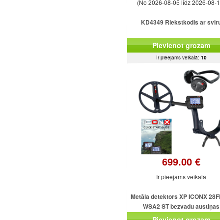
(No 2026-08-05 līdz 2026-08-1
KD4349 Riekstkodis ar svir
Pievienot grozam
Ir pieejams veikalā:
10
699.00 €
Ir pieejams veikalā
Metāla detektors XP ICONX 28F
WSA2 ST bezvadu austiņas
Pievienot grozam