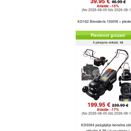
39.95 €
46.99 €
Atlaide:
-15%
(No 2026-08-05 līdz 2026-08-1
KD182 Blenderis 1500W + pied
Pievienot grozam
Ir pieejams veikalā:
10
199.95 €
239.99 €
Atlaide:
-17%
(No 2026-08-05 līdz 2026-08-1
KD5084 pašgājējs benzīna zā
pļāvējs 8 ZS ( ir uz vietas )