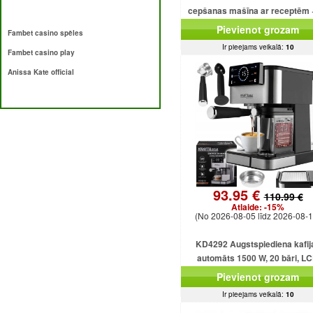
cepšanas mašīna ar receptēm 
programmām + saldējumu
Pievienot grozam
Fambet casino spēles
Ir pieejams veikalā:
10
Fambet casino play
Anissa Kate official
93.95 €
110.99 €
Atlaide:
-15%
(No 2026-08-05 līdz 2026-08-1
KD4292 Augstspiediena kafij
automāts 1500 W, 20 bāri, L
displejs
Pievienot grozam
Ir pieejams veikalā:
10