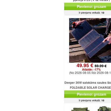
Pievienot grozam
Ir pieejams veikalā:
10
49.95 €
59.99 €
Atlaide:
-17%
(No 2026-08-05 līdz 2026-08-1
Deeper 36W salokāms saules lād
FOLDABLE SOLAR CHARG
DEEPER 36W
Pievienot grozam
Ir pieejams veikalā:
10