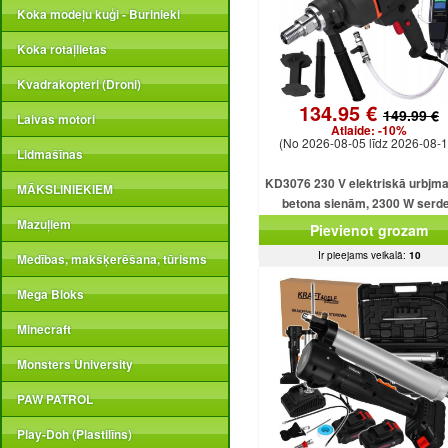
Koka modeļu kuģi - Burinieki
Koka rotaļlietas
Kvadrakopteri (Droni)
134.95 €
149.99 €
Laivas motori
Atlaide:
-10%
(No 2026-08-05 līdz 2026-08-1
Lidmašīnas
KD3076 230 V elektriskā urbjm
MĀKSLINIEKIEM
betona sienām, 2300 W serd
urbjmašīna ar dzesēšanu
Mazuļiem
Pievienot grozam
Ir pieejams veikalā:
10
Medības, makšķerēšana, tūrisms
Mega Bloks
Minecraft
Monsters University
PAW PATROL
Play-Doh (Plastilīns)