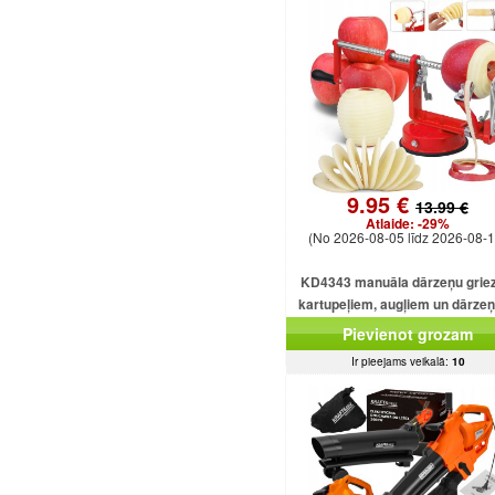
9.95 €
13.99 €
Atlaide:
-29%
(No 2026-08-05 līdz 2026-08-1
KD4343 manuāla dārzeņu griez
kartupeļiem, augļiem un dārze
Pievienot grozam
Ir pieejams veikalā:
10