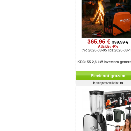
365.95 €
399.99 €
Atlaide:
-9%
(No 2026-08-05 līdz 2026-08-1
KD3155 2,6 kW invertora ģener
Pievienot grozam
Ir pieejams veikalā:
10