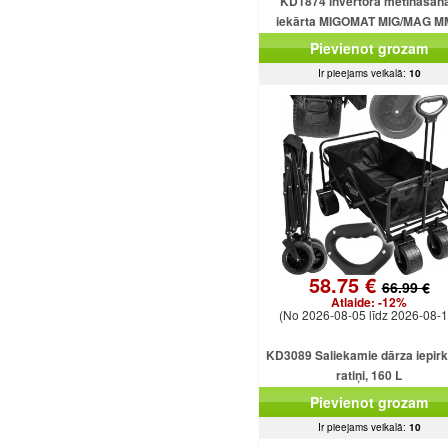
KD1874 invertora metināšan
iekārta MIGOMAT MIG/MAG 
FCAW Flux TIG Lift 250A
Pievienot grozam
Ir pieejams veikalā:
10
58.75 €
66.99 €
Atlaide:
-12%
(No 2026-08-05 līdz 2026-08-1
KD3089 Saliekamie dārza iepir
ratiņi, 160 L
Pievienot grozam
Ir pieejams veikalā:
10