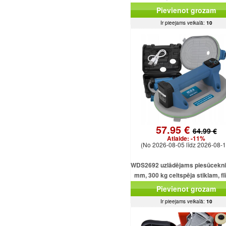
Pievienot grozam
Ir pieejams veikalā:
10
57.95 €
64.99 €
Atlaide:
-11%
(No 2026-08-05 līdz 2026-08-1
WDS2692 uzlādējams piesūcekni
mm, 300 kg celtspēja stiklam, f
un loksnēm
Pievienot grozam
Ir pieejams veikalā:
10