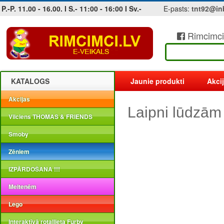
P.-P. 11.00 - 16.00. I S.- 11:00 - 16:00 I Sv.-
E-pasts:
tnt92@in
Rimcimci
Jobs at sea and maritime vacancies
KATALOGS
Jaunie produkti
Akci
Akcijas
Laipni lūdzām
Vilciens THOMAS & FRIENDS
Smoby
Zēniem
IZPĀRDOŠANA !!!
Meitenēm
Lego
Interaktīvā rotaļlieta Furby