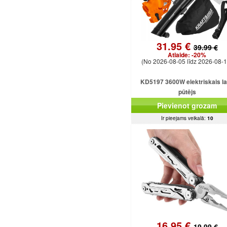
31.95 €
39.99 €
Atlaide:
-20%
(No 2026-08-05 līdz 2026-08-1
KD5197 3600W elektriskais l
pūtējs
Pievienot grozam
Ir pieejams veikalā:
10
16.95 €
19.99 €