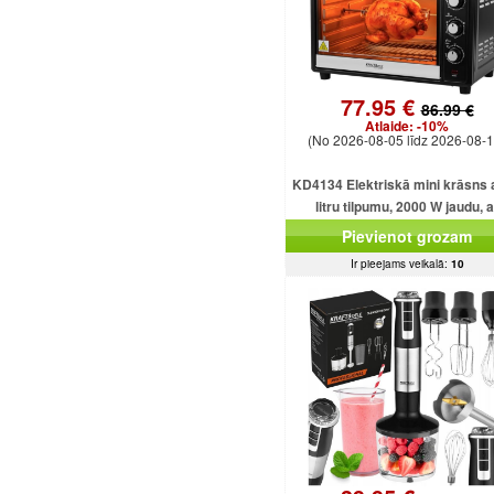
77.95 €
86.99 €
Atlaide:
-10%
(No 2026-08-05 līdz 2026-08-1
KD4134 Elektriskā mini krāsns 
litru tilpumu, 2000 W jaudu, a
dažādām funkcijām un piederu
Pievienot grozam
Ir pieejams veikalā:
10