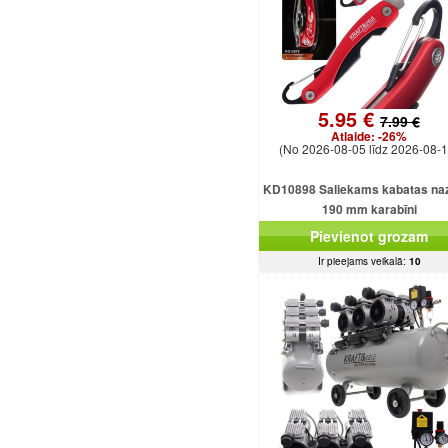
5.95 €
7.99 €
Atlaide:
-26%
(No 2026-08-05 līdz 2026-08-1
KD10898 Saliekams kabatas naz
190 mm karabīni
Pievienot grozam
Ir pieejams veikalā:
10