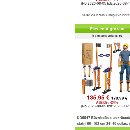
(No 2026-08-05 līdz 2026-08-1
KD4123 ledus kubiņu veidotā
Pievienot grozam
Ir pieejams veikalā:
10
135.95 €
179.99 €
Atlaide:
-24%
(No 2026-08-05 līdz 2026-08-1
KD5547 Būvniecības un krāsoš
statņi 60–102 cm 24–40 collas, v
alumīnija