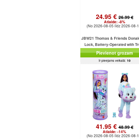
24.95 €
26.99 €
Atlaide:
-8%
(No 2026-08-05 līdz 2026-08-1
JBW21 Thomas & Friends Donal
Lock, Battery-Operated with T
MATTEL
Pievienot grozam
Ir pieejams veikalā:
10
41.95 €
48.99 €
Atlaide:
-14%
(No 2026-08-05 līdz 2026-08-1