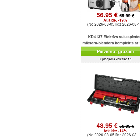
56.95 €
69.99 €
Atlaide:
-19%
(No 2026-08-05 līdz 2026-08-1
KD4137 Efektīvs sulu spiede
miksera-blendera komplekts ar
ml ietilpību un 1500 W smalcinā
Pievienot grozam
Ir pieejams veikalā:
10
48.95 €
56.99 €
Atlaide:
-14%
(No 2026-08-05 līdz 2026-08-1