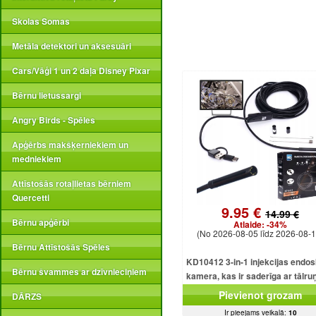
Skolas Somas
Metāla detektori un aksesuāri
Cars/Vāģi 1 un 2 daļa Disney Pixar
Bērnu lietussargi
Angry Birds - Spēles
Apģērbs makšķerniekiem un
medniekiem
Attīstošās rotaļlietas bērniem
Quercetti
9.95 €
14.99 €
Bērnu apģērbi
Atlaide:
-34%
(No 2026-08-05 līdz 2026-08-1
Bērnu Attīstošās Spēles
KD10412 3-in-1 injekcijas endo
Bērnu švammes ar dzīvnieciņiem
kamera, kas ir saderīga ar tālru
USB, Android, iOS, Window
Pievienot grozam
DĀRZS
Ir pieejams veikalā:
10