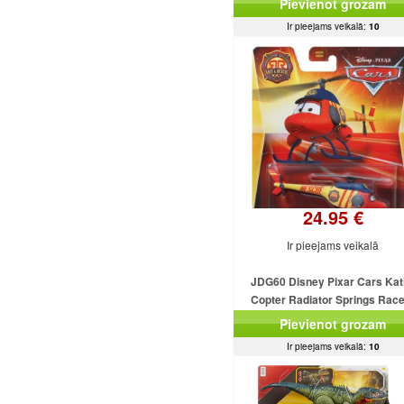
Pievienot grozam
Ir pieejams veikalā:
10
24.95 €
Ir pieejams veikalā
JDG60 Disney Pixar Cars Kat
Copter Radiator Springs Rac
Rescue MATTEL
Pievienot grozam
Ir pieejams veikalā:
10