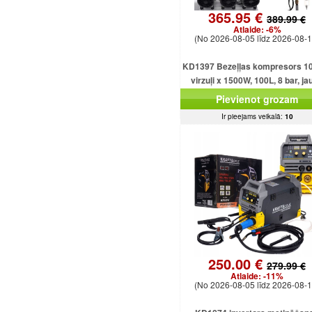
365.95 €
389.99 €
Atlaide:
-6%
(No 2026-08-05 līdz 2026-08-1
KD1397 Bezeļļas kompresors 10
virzuļi x 1500W, 100L, 8 bar, ja
jaudīgs modelis
Pievienot grozam
Ir pieejams veikalā:
10
250.00 €
279.99 €
Atlaide:
-11%
(No 2026-08-05 līdz 2026-08-1