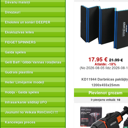
Dāvanu maisiņi
Dinozauri
Eholotes un sonāri DEEPER
Ekskluzīvas lelles
FIDGET SPINNERS
Galda spēles
17.95 €
21.99 €
Gelli Baff / Glibbi Vannas rotaļlietas
Atlaide:
-18%
(No 2026-08-05 līdz 2026-08-1
Gudrais plastilīns
KD11944 Darbnīcas paklājiņ
Heller Līmējamie modeļi
1200x455x25mm
Hobijs - Galda spēles
Pievienot grozam
Ir pieejams veikalā:
10
Infrasarkanie sildītāji UFO
Jaunumi no Veikala RimCimCi !!!
Kancelejas preces