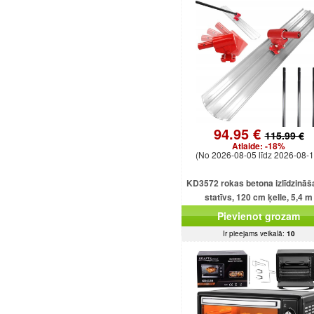
94.95 €
115.99 €
Atlaide:
-18%
(No 2026-08-05 līdz 2026-08-1
KD3572 rokas betona izlīdzinā
statīvs, 120 cm ķelle, 5,4 m
regulējams kāts
Pievienot grozam
Ir pieejams veikalā:
10