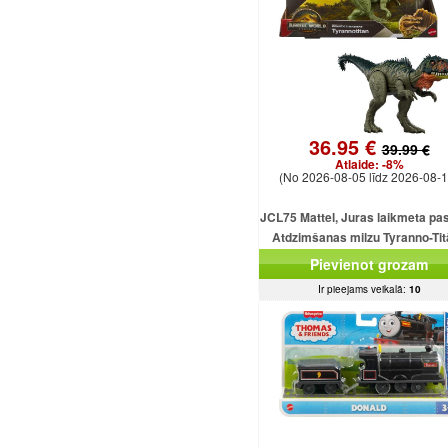
36.95 €
39.99 €
Atlaide:
-8%
(No 2026-08-05 līdz 2026-08-1
JCL75 Mattel, Juras laikmeta pa
Atdzimšanas milzu Tyranno-Ti
uzbrukuma dinozaura figūriņ
Pievienot grozam
Ir pieejams veikalā:
10