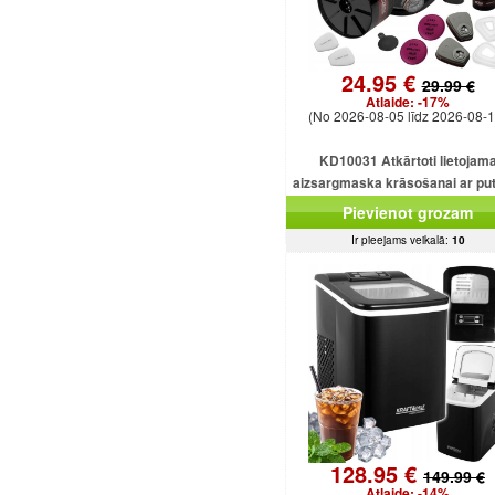
24.95 €
29.99 €
Atlaide:
-17%
(No 2026-08-05 līdz 2026-08-1
KD10031 Atkārtoti lietojam
aizsargmaska ​​krāsošanai ar pu
filtru.
Pievienot grozam
Ir pieejams veikalā:
10
128.95 €
149.99 €
Atlaide:
-14%