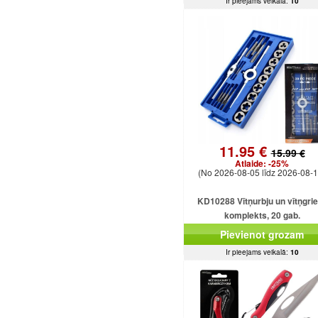
Ir pieejams veikalā:
10
11.95 €
15.99 €
Atlaide:
-25%
(No 2026-08-05 līdz 2026-08-1
KD10288 Vītņurbju un vītņgri
komplekts, 20 gab.
Pievienot grozam
Ir pieejams veikalā:
10