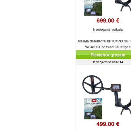
699.00 €
Ir pieejams veikalā
Metāla detektors XP ICONX 28F
WSA2 ST bezvadu austiņas
Pievienot grozam
Ir pieejams veikalā:
14
499.00 €