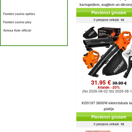
kartupeļiem, augļiem un dārze
Pievienot grozam
Fambet casino spēles
Ir pieejams veikalā:
10
Fambet casino play
Anissa Kate official
31.95 €
39.99 €
Atlaide:
-20%
(No 2026-08-02 līdz 2026-08-1
KD5197 3600W elektriskais l
pūtējs
Pievienot grozam
Ir pieejams veikalā:
10