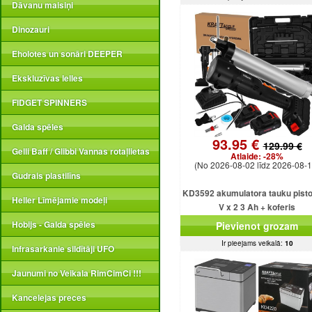
Dāvanu maisiņi
Dinozauri
Eholotes un sonāri DEEPER
Ekskluzīvas lelles
FIDGET SPINNERS
Galda spēles
93.95 €
129.99 €
Gelli Baff / Glibbi Vannas rotaļlietas
Atlaide:
-28%
(No 2026-08-02 līdz 2026-08-1
Gudrais plastilīns
KD3592 akumulatora tauku pisto
Heller Līmējamie modeļi
V x 2 3 Ah + koferis
Hobijs - Galda spēles
Pievienot grozam
Ir pieejams veikalā:
10
Infrasarkanie sildītāji UFO
Jaunumi no Veikala RimCimCi !!!
Kancelejas preces