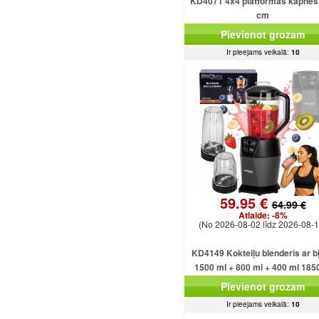
KD4071 4x4 platformas kāpnes
cm
Pievienot grozam
Ir pieejams veikalā:
10
59.95 €
64.99 €
Atlaide:
-8%
(No 2026-08-02 līdz 2026-08-1
KD4149 Kokteiļu blenderis ar b
1500 ml + 800 ml + 400 ml 185
Pievienot grozam
Ir pieejams veikalā:
10