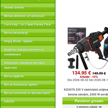
Skolas Somas
Metāla detektori un aksesuāri
Cars/Vāģi 1 un 2 daļa Disney Pixar
Bērnu lietussargi
Angry Birds - Spēles
Apģērbs makšķerniekiem un
medniekiem
Attīstošās rotaļlietas bērniem
Quercetti
134.95 €
149.99 €
Bērnu apģērbi
Atlaide:
-10%
(No 2026-08-02 līdz 2026-08-1
Bērnu Attīstošās Spēles
KD3076 230 V elektriskā urbjm
Bērnu švammes ar dzīvnieciņiem
betona sienām, 2300 W serd
urbjmašīna ar dzesēšanu
Pievienot grozam
DĀRZS
Ir pieejams veikalā:
10