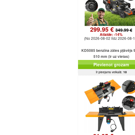
299.95 €
349.99 €
Atlaide:
-14%
(No 2026-08-02 līdz 2026-08-1
KD5085 benzīna zāles pļāvējs 
510 mm (ir uz vietas)
Pievienot grozam
Ir pieejams veikalā:
10