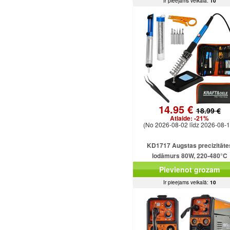
Ir pieejams veikalā:
10
14.95 €
18.99 €
Atlaide:
-21%
(No 2026-08-02 līdz 2026-08-1
KD1717 Augstas precizitāte
lodāmurs 80W, 220-480°C
Pievienot grozam
Ir pieejams veikalā:
10