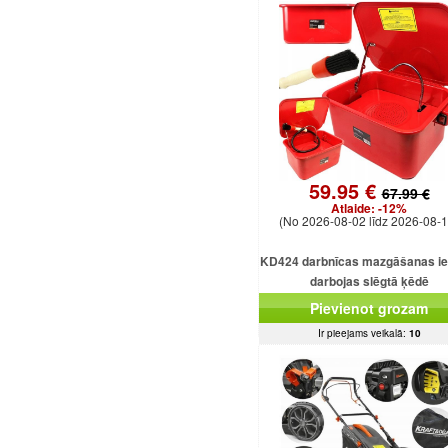
59.95 €
67.99 €
Atlaide:
-12%
(No 2026-08-02 līdz 2026-08-1
KD424 darbnīcas mazgāšanas ie
darbojas slēgtā ķēdē
Pievienot grozam
Ir pieejams veikalā:
10