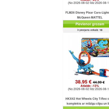
(No 2026-08-02 līdz 2026-08-1
FLM26 Disney Pixar Cars-Light
McQueen MATTEL
Pievienot grozam
Ir pieejams veikalā:
10
38.95 €
44.99 €
Atlaide:
-13%
(No 2026-08-02 līdz 2026-08-1
HKX42 Hot Wheels City T-Rex c
komplekts ar milzīgu cilpu un l
dinozauru