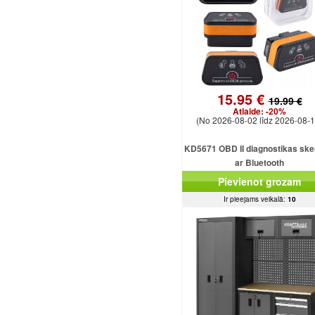
15.95 €
19.99 €
Atlaide:
-20%
(No 2026-08-02 līdz 2026-08-1
KD5671 OBD II diagnostikas ske
ar Bluetooth
Pievienot grozam
Ir pieejams veikalā:
10