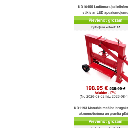
KD10455 Lodāmurs/palielinām
stikls ar LED apgaismojum
Pievienot grozam
Ir pieejams veikalā:
10
198.95 €
239.99 €
Atlaide:
-17%
(No 2026-08-02 līdz 2026-08-1
KD1193 Manuāla mašīna bruģak
akmens/betona un granīta plā
griešanai
Pievienot grozam