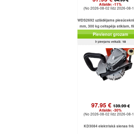
Atlaide:
-11%
(No 2026-08-02 līdz 2026-08-1
WDS2692 uzlādējams piesūcekni
mm, 300 kg celtspēja stiklam, f
un loksnēm
Pievienot grozam
Ir pieejams veikalā:
10
97.95 €
139.99 €
Atlaide:
-30%
(No 2026-08-02 līdz 2026-08-1
KD3084 elektriskā sienas frē