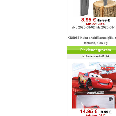
8.95 €
12.99 €
Atlaide:
-31%
(No 2026-08-02 līdz 2026-08-1
KD5957 Koka skaldīšanas ķīlis, r
tērauds, 1,35 kg
Pievienot grozam
Ir pieejams veikalā:
10
14.95 €
19.99 €
Atlaide:
-25%