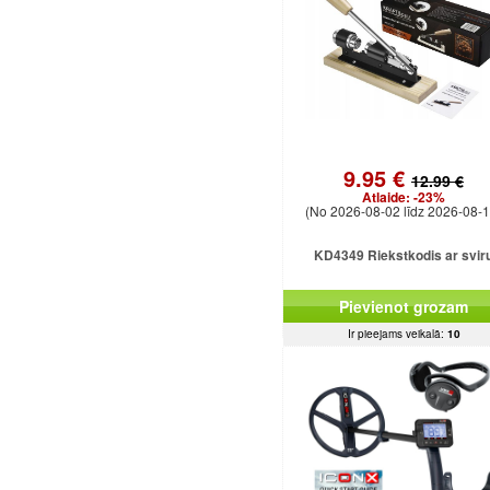
9.95 €
12.99 €
Atlaide:
-23%
(No 2026-08-02 līdz 2026-08-1
KD4349 Riekstkodis ar svir
Pievienot grozam
Ir pieejams veikalā:
10