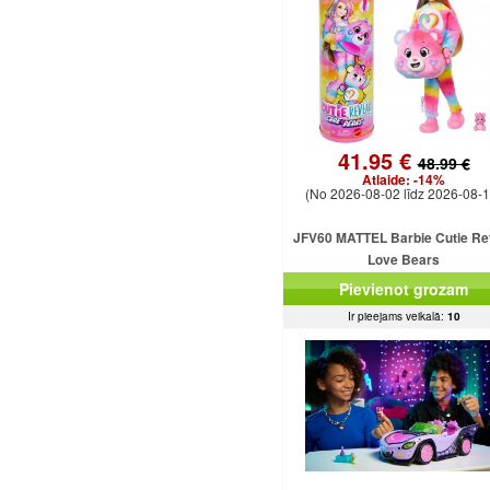
41.95 €
48.99 €
Atlaide:
-14%
(No 2026-08-02 līdz 2026-08-1
JFV60 MATTEL Barbie Cutie Re
Love Bears
Pievienot grozam
Ir pieejams veikalā:
10