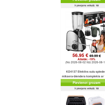
Ir pieejams veikalā:
10
56.95 €
69.99 €
Atlaide:
-19%
(No 2026-08-02 līdz 2026-08-1
KD4137 Efektīvs sulu spiede
miksera-blendera komplekts ar
ml ietilpību un 1500 W smalcinā
Pievienot grozam
Ir pieejams veikalā:
10