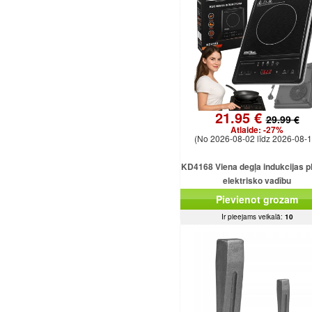
21.95 €
29.99 €
Atlaide:
-27%
(No 2026-08-02 līdz 2026-08-1
KD4168 Viena degļa indukcijas pl
elektrisko vadību
Pievienot grozam
Ir pieejams veikalā:
10