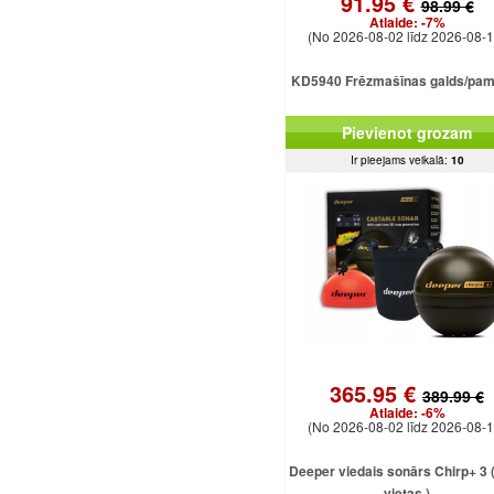
91.95 €
98.99 €
Atlaide:
-7%
(No 2026-08-02 līdz 2026-08-1
KD5940 Frēzmašīnas galds/pam
Pievienot grozam
Ir pieejams veikalā:
10
365.95 €
389.99 €
Atlaide:
-6%
(No 2026-08-02 līdz 2026-08-1
Deeper viedais sonārs Chirp+ 3 ( 
vietas )