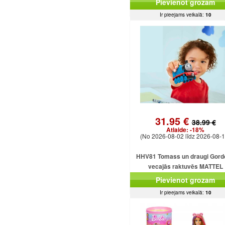
Pievienot grozam
Ir pieejams veikalā:
10
31.95 €
38.99 €
Atlaide:
-18%
(No 2026-08-02 līdz 2026-08-1
HHV81 Tomass un draugi Gord
vecajās raktuvēs MATTEL
Pievienot grozam
Ir pieejams veikalā:
10