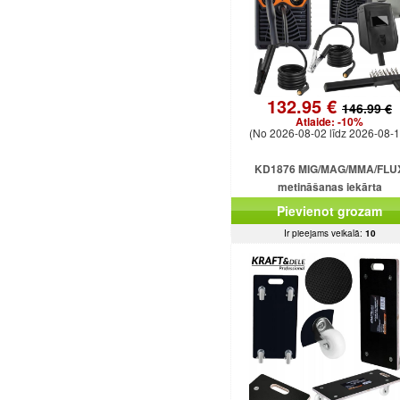
132.95 €
146.99 €
Atlaide:
-10%
(No 2026-08-02 līdz 2026-08-1
KD1876 MIG/MAG/MMA/FLU
metināšanas iekārta
Pievienot grozam
Ir pieejams veikalā:
10