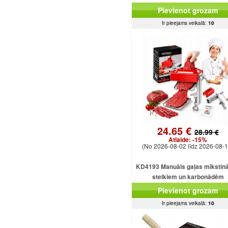
Pievienot grozam
Ir pieejams veikalā:
10
24.65 €
28.99 €
Atlaide:
-15%
(No 2026-08-02 līdz 2026-08-1
KD4193 Manuāls gaļas mīkstinā
steikiem un karbonādēm
Pievienot grozam
Ir pieejams veikalā:
10