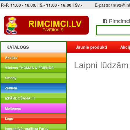
P.-P. 11.00 - 16.00. I S.- 11:00 - 16:00 I Sv.-
E-pasts:
tnt92@in
Rimcimci
Jobs at sea and maritime vacancies
KATALOGS
Jaunie produkti
Akci
Akcijas
Laipni lūdzām
Vilciens THOMAS & FRIENDS
Smoby
Zēniem
IZPĀRDOŠANA !!!
Meitenēm
Lego
Interaktīvā rotaļlieta Furby