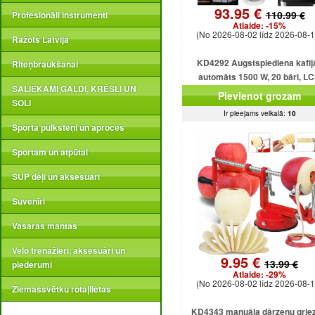
93.95 €
110.99 €
Profesionāli instrumenti
Atlaide:
-15%
(No 2026-08-02 līdz 2026-08-1
Ražots Latvijā
KD4292 Augstspiediena kafij
Riteņbraukšanai
automāts 1500 W, 20 bāri, L
SALIEKAMI GALDI, KRĒSLI UN
displejs
Pievienot grozam
SOLI
Ir pieejams veikalā:
10
Sporta pulksteņi un aproces
Sportam un atpūtai
SUP dēļi un aksesuāri
Suvenīri
Vasaras mantas
Velo trenažieri, aksesuāri un
9.95 €
13.99 €
piederumi
Atlaide:
-29%
(No 2026-08-02 līdz 2026-08-1
Ziemassvētku rotaļlietas
KD4343 manuāla dārzeņu griez