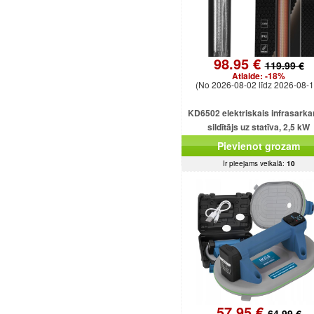
98.95 €
119.99 €
Atlaide:
-18%
(No 2026-08-02 līdz 2026-08-1
KD6502 elektriskais infrasarka
sildītājs uz statīva, 2,5 kW
Pievienot grozam
Ir pieejams veikalā:
10
57.95 €
64.99 €