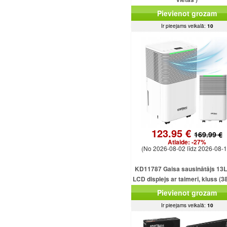
Pievienot grozam
Ir pieejams veikalā:
10
123.95 €
169.99 €
Atlaide:
-27%
(No 2026-08-02 līdz 2026-08-1
KD11787 Gaisa sausinātājs 13L
LCD displejs ar taimeri, kluss (3
2,5 l tvertne
Pievienot grozam
Ir pieejams veikalā:
10