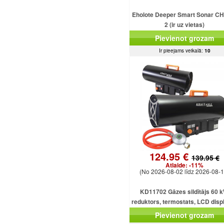
Eholote Deeper Smart Sonar C
2 (ir uz vietas)
Pievienot grozam
Ir pieejams veikalā:
10
124.95 €
139.95 €
Atlaide:
-11%
(No 2026-08-02 līdz 2026-08-1
KD11702 Gāzes sildītājs 60 k
reduktors, termostats, LCD displ
gāzes šļūtene, ventilators
Pievienot grozam