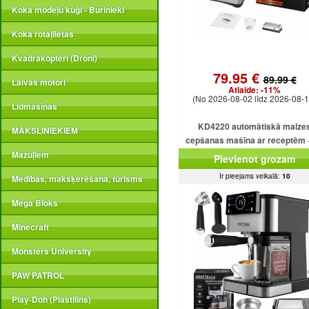
Koka modeļu kuģi - Burinieki
Koka rotaļlietas
Kvadrakopteri (Droni)
79.95 €
89.99 €
Laivas motori
Atlaide:
-11%
(No 2026-08-02 līdz 2026-08-1
Lidmašīnas
KD4220 automātiskā maize
MĀKSLINIEKIEM
cepšanas mašīna ar receptēm 
programmām + saldējumu
Mazuļiem
Pievienot grozam
Ir pieejams veikalā:
10
Medības, makšķerēšana, tūrisms
Mega Bloks
Minecraft
Monsters University
PAW PATROL
Play-Doh (Plastilīns)