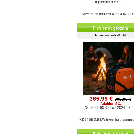
Ir pieejams veikalā
Metāla detektors XP ICON 28
Pievienot grozam
Ir pieejams veikalā:
14
365.95 €
399.99 €
Atlaide:
-9%
(No 2026-08-02 līdz 2026-08-1
KD3155 2,6 kW invertora ģener
Pievienot grozam