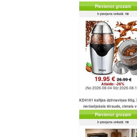
displejs, tīmekļa pārlūkpr
Pievienot grozam
Ir pieejams veikalā:
10
19.95 €
26.99 €
Atlaide:
-26%
(No 2026-08-04 līdz 2026-08-1
KD4161 kafijas dzirnaviņas 60g,
nerūsējošais tērauds, cietais 
motors
Pievienot grozam
Ir pieejams veikalā:
10