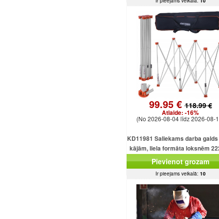
Ir pieejams veikalā:
10
99.95 €
118.99 €
Atlaide:
-16%
(No 2026-08-04 līdz 2026-08-1
KD11981 Saliekams darba galds 
kājām, liela formāta loksnēm 2
mm, kravnesība 1000 kg.
Pievienot grozam
Ir pieejams veikalā:
10