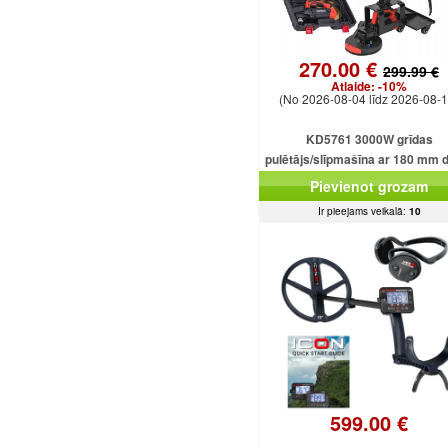
270.00 €
299.99 €
Atlaide:
-10%
(No 2026-08-04 līdz 2026-08-1
KD5761 3000W grīdas
pulētājs/slīpmašīna ar 180 mm 
Pievienot grozam
Ir pieejams veikalā:
10
599.00 €