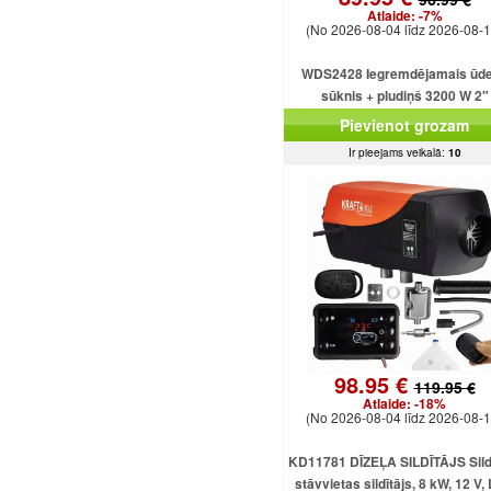
Atlaide:
-7%
(No 2026-08-04 līdz 2026-08-1
WDS2428 Iegremdējamais ūd
sūknis + pludiņš 3200 W 2"
Pievienot grozam
Ir pieejams veikalā:
10
98.95 €
119.95 €
Atlaide:
-18%
(No 2026-08-04 līdz 2026-08-1
KD11781 DĪZEĻA SILDĪTĀJS Sildī
stāvvietas sildītājs, 8 kW, 12 V,