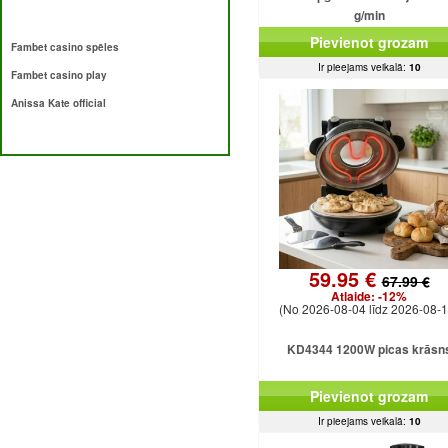
g/min
Pievienot grozam
Fambet casino spēles
Ir pieejams veikalā:
10
Fambet casino play
Anissa Kate official
59.95 €
67.99 €
Atlaide:
-12%
(No 2026-08-04 līdz 2026-08-1
KD4344 1200W picas krāsn
Pievienot grozam
Ir pieejams veikalā:
10