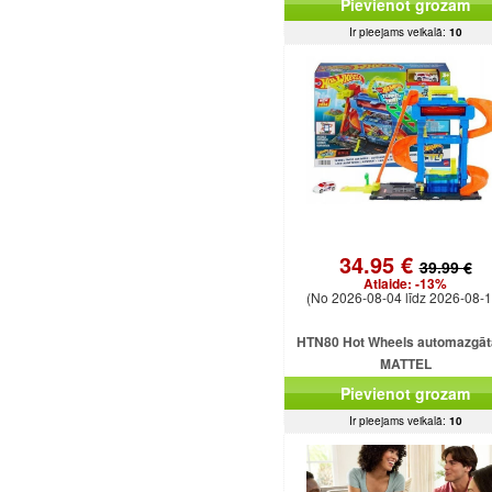
Pievienot grozam
astes
Ir pieejams veikalā:
10
34.95 €
39.99 €
Atlaide:
-13%
(No 2026-08-04 līdz 2026-08-1
HTN80 Hot Wheels automazgā
MATTEL
Pievienot grozam
Ir pieejams veikalā:
10