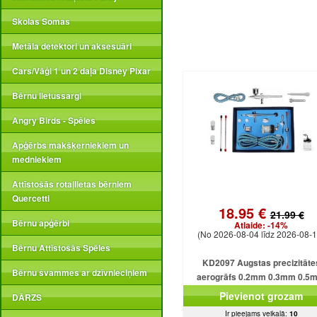
Skolas Somas
Metāla detektori un aksesuāri
Cars/Vāģi 1 un 2 daļa Disney Pixar
Bērnu lietussargi
Angry Birds - Spēles
Apģērbs makšķerniekiem un
medniekiem
Attīstošās rotaļlietas bērniem
Quercetti
18.95 €
21.99 €
Bērnu apģērbi
Atlaide:
-14%
(No 2026-08-04 līdz 2026-08-1
Bērnu Attīstošās Spēles
KD2097 Augstas precizitāte
Bērnu švammes ar dzīvnieciņiem
aerogrāfs 0.2mm 0.3mm 0.5
Pievienot grozam
DĀRZS
Ir pieejams veikalā:
10