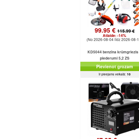
99.95 €
115.99 €
Atlaide:
-14%
(No 2026-08-04 līdz 2026-08-1
KD5044 benzīna krūmgriezis
piederumi 5,2 ZS
Pievienot grozam
Ir pieejams veikalā:
10