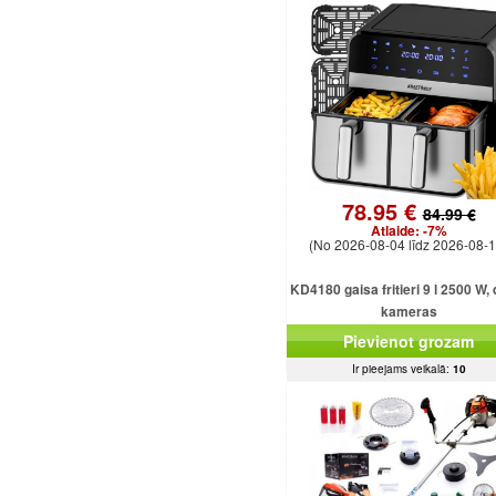
78.95 €
84.99 €
Atlaide:
-7%
(No 2026-08-04 līdz 2026-08-1
KD4180 gaisa fritieri 9 l 2500 W,
kameras
Pievienot grozam
Ir pieejams veikalā:
10