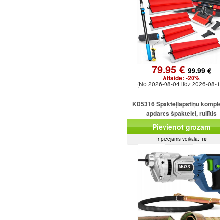
79.95 €
99.99 €
Atlaide:
-20%
(No 2026-08-04 līdz 2026-08-1
KD5316 Špakteļlāpstiņu kompl
apdares špaktelei, rullītis
25/40/60/80/100 cm.
Pievienot grozam
Ir pieejams veikalā:
10