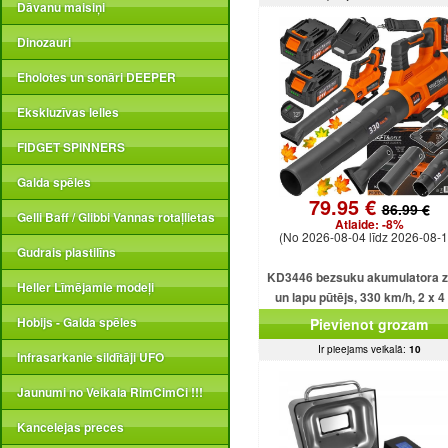
Dāvanu maisiņi
Dinozauri
Eholotes un sonāri DEEPER
Ekskluzīvas lelles
FIDGET SPINNERS
Galda spēles
79.95 €
86.99 €
Gelli Baff / Glibbi Vannas rotaļlietas
Atlaide:
-8%
(No 2026-08-04 līdz 2026-08-1
Gudrais plastilīns
KD3446 bezsuku akumulatora z
Heller Līmējamie modeļi
un lapu pūtējs, 330 km/h, 2 x 4
akumulatori.
Hobijs - Galda spēles
Pievienot grozam
Ir pieejams veikalā:
10
Infrasarkanie sildītāji UFO
Jaunumi no Veikala RimCimCi !!!
Kancelejas preces