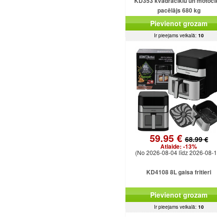
KD353 kvadraciklu un motoci
pacēlājs 680 kg
Pievienot grozam
Ir pieejams veikalā:
10
59.95 €
68.99 €
Atlaide:
-13%
(No 2026-08-04 līdz 2026-08-1
KD4108 8L gaisa fritieri
Pievienot grozam
Ir pieejams veikalā:
10