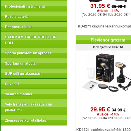
31.95 €
36.99 €
Profesionāli instrumenti
Atlaide:
-14%
(No 2026-08-04 līdz 2026-08-1
Ražots Latvijā
KD4271 čuguna tējkannu kompl
Riteņbraukšanai
SALIEKAMI GALDI, KRĒSLI UN
Pievienot grozam
SOLI
Ir pieejams veikalā:
10
Sporta pulksteņi un aproces
Sportam un atpūtai
SUP dēļi un aksesuāri
Suvenīri
Vasaras mantas
Velo trenažieri, aksesuāri un
29.95 €
34.99 €
piederumi
Atlaide:
-14%
(No 2026-08-04 līdz 2026-08-1
Ziemassvētku rotaļlietas
KD4321 apģērbu tvaicētājs 1800