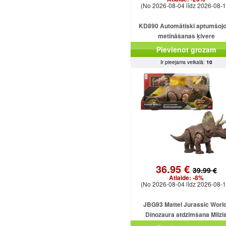
(No 2026-08-04 līdz 2026-08-1
KD890 Automātiski aptumšoj
metināšanas ķivere
Pievienot grozam
Ir pieejams veikalā:
10
36.95 €
39.99 €
Atlaide:
-8%
(No 2026-08-04 līdz 2026-08-1
JBG93 Mattel Jurassic World
Dinozaura atdzimšana Milzi
Eotriceratops uzbrūk dinozauram