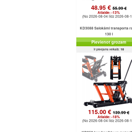
48.95 €
55.99 €
Atlaide:
-13%
(No 2026-08-04 līdz 2026-08-1
KD3088 Salokāmi transporta ra
130 l
Pievienot grozam
Ir pieejams veikalā:
10
115.00 €
139.99 €
Atlaide:
-18%
(No 2026-08-04 līdz 2026-08-1