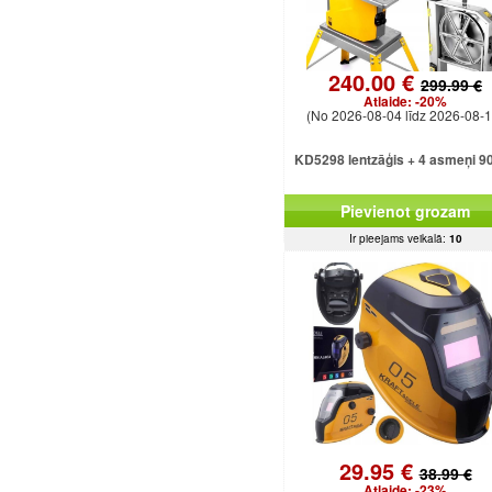
240.00 €
299.99 €
Atlaide:
-20%
(No 2026-08-04 līdz 2026-08-1
KD5298 lentzāģis + 4 asmeņi 9
Pievienot grozam
Ir pieejams veikalā:
10
29.95 €
38.99 €
Atlaide:
-23%