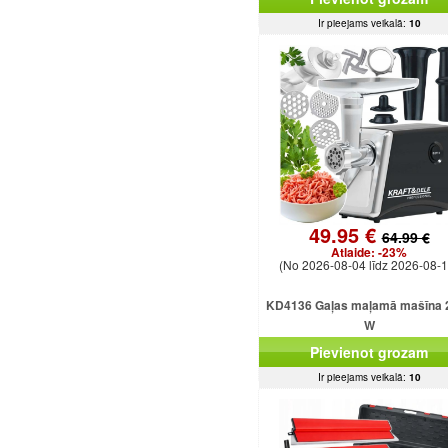
Ir pieejams veikalā:
10
49.95 €
64.99 €
Atlaide:
-23%
(No 2026-08-04 līdz 2026-08-1
KD4136 Gaļas maļamā mašīna 
W
Pievienot grozam
Ir pieejams veikalā:
10