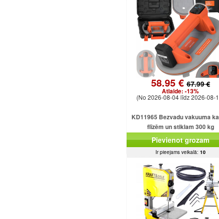
58.95 €
67.99 €
Atlaide:
-13%
(No 2026-08-04 līdz 2026-08-1
KD11965 Bezvadu vakuuma k
flīzēm un stiklam 300 kg
Pievienot grozam
Ir pieejams veikalā:
10