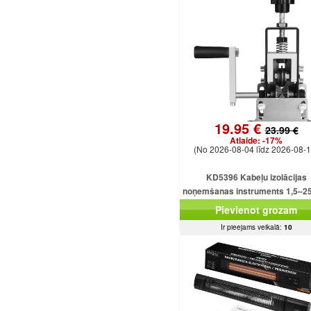
19.95 €
23.99 €
Atlaide:
-17%
(No 2026-08-04 līdz 2026-08-1
KD5396 Kabeļu izolācijas
noņemšanas instruments 1,5–
kabeļiem
Pievienot grozam
Ir pieejams veikalā:
10