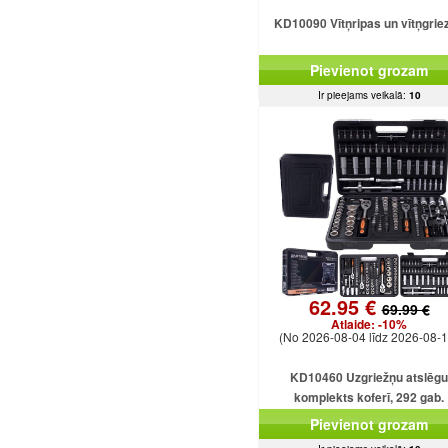
KD10090 Vītņripas un vītņgrie
Pievienot grozam
Ir pieejams veikalā:
10
62.95 €
69.99 €
Atlaide:
-10%
(No 2026-08-04 līdz 2026-08-1
KD10460 Uzgriežņu atslēgu
komplekts koferī, 292 gab.
Pievienot grozam