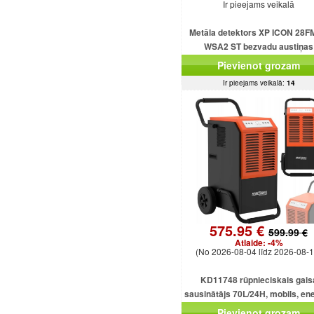
Ir pieejams veikalā
Metāla detektors XP ICON 28F
WSA2 ST bezvadu austiņas
Pievienot grozam
Ir pieejams veikalā:
14
575.95 €
599.99 €
Atlaide:
-4%
(No 2026-08-04 līdz 2026-08-1
KD11748 rūpnieciskais gais
sausinātājs 70L/24H, mobils, ene
taupošs, 920W, 5.5L
Pievienot grozam