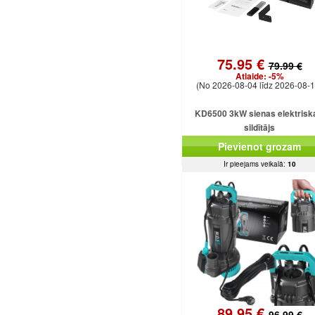
75.95 €
79.99 €
Atlaide:
-5%
(No 2026-08-04 līdz 2026-08-1
KD6500 3kW sienas elektrisk
sildītājs
Pievienot grozam
Ir pieejams veikalā:
10
89.95 €
96.99 €