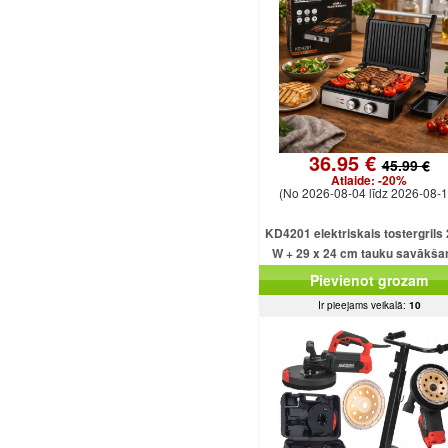
36.95 €
45.99 €
Atlaide:
-20%
(No 2026-08-04 līdz 2026-08-1
KD4201 elektriskais tostergrils
W + 29 x 24 cm tauku savākša
paplāte
Pievienot grozam
Ir pieejams veikalā:
10