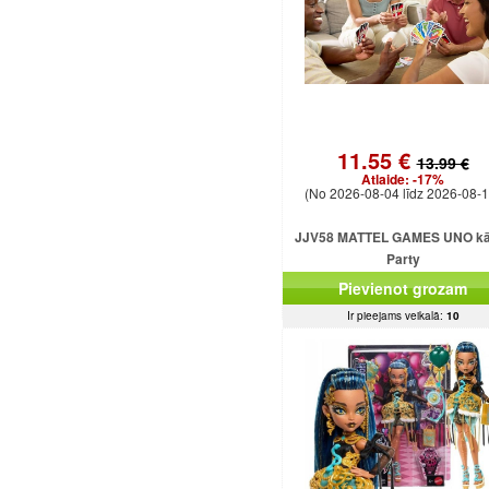
11.55 €
13.99 €
Atlaide:
-17%
(No 2026-08-04 līdz 2026-08-1
JJV58 MATTEL GAMES UNO kār
Party
Pievienot grozam
Ir pieejams veikalā:
10