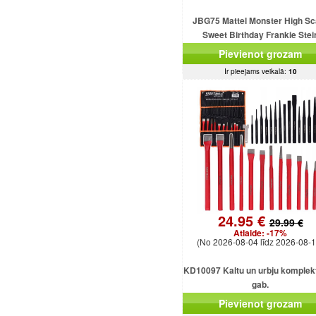
JBG75 Mattel Monster High Sc
Sweet Birthday Frankie Stei
Pievienot grozam
Ir pieejams veikalā:
10
24.95 €
29.99 €
Atlaide:
-17%
(No 2026-08-04 līdz 2026-08-1
KD10097 Kaltu un urbju komplekt
gab.
Pievienot grozam