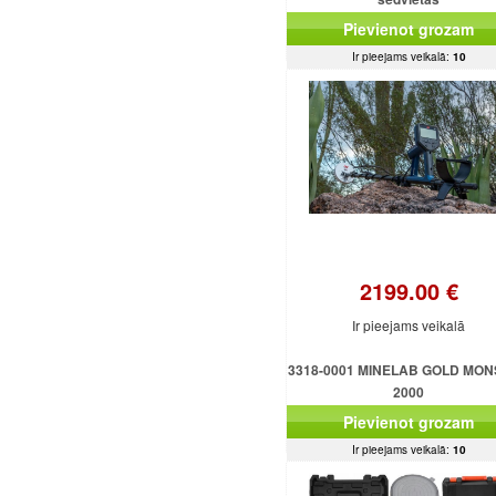
Pievienot grozam
Ir pieejams veikalā:
10
2199.00 €
Ir pieejams veikalā
3318-0001 MINELAB GOLD MO
2000
Pievienot grozam
Ir pieejams veikalā:
10