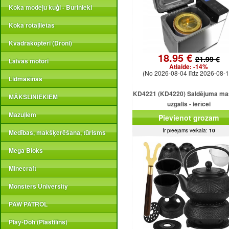
Koka modeļu kuģi - Burinieki
Koka rotaļlietas
Kvadrakopteri (Droni)
18.95 €
21.99 €
Laivas motori
Atlaide:
-14%
(No 2026-08-04 līdz 2026-08-1
Lidmašīnas
KD4221 (KD4220) Saldējuma ma
MĀKSLINIEKIEM
uzgalis - ierīcei
Mazuļiem
Pievienot grozam
Ir pieejams veikalā:
10
Medības, makšķerēšana, tūrisms
Mega Bloks
Minecraft
Monsters University
PAW PATROL
Play-Doh (Plastilīns)