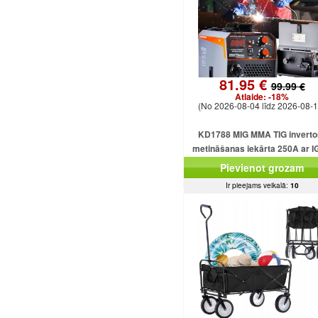
81.95 €
99.99 €
Atlaide:
-18%
(No 2026-08-04 līdz 2026-08-1
KD1788 MIG MMA TIG inverto
metināšanas iekārta 250A ar 
plūsmu bez gāzes
Pievienot grozam
Ir pieejams veikalā:
10