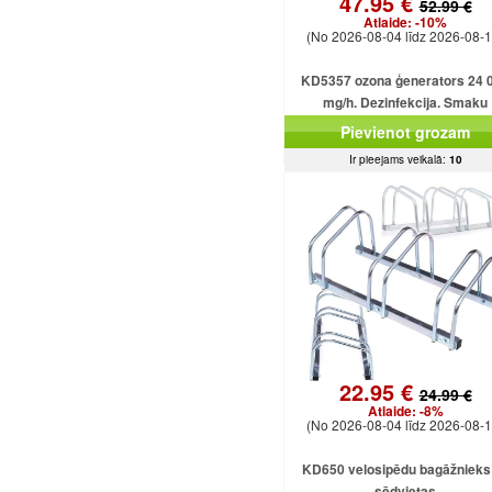
47.95 €
52.99 €
Atlaide:
-10%
(No 2026-08-04 līdz 2026-08-1
KD5357 ozona ģenerators 24 
mg/h. Dezinfekcija. Smaku
likvidēšana. Ozonizators mājā
Pievienot grozam
birojam.
Ir pieejams veikalā:
10
22.95 €
24.99 €
Atlaide:
-8%
(No 2026-08-04 līdz 2026-08-1
KD650 velosipēdu bagāžnieks 
sēdvietas