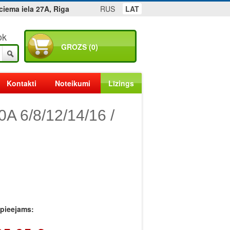
ciema iela 27A, Riga
RUS
LAT
ok
GROZS (0)
Kontakti
Noteikumi
Līzings
A 6/8/12/14/16 /
r pieejams: