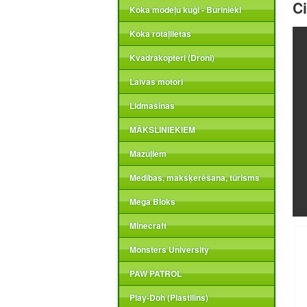
Ci
Koka modeļu kuģi - Burinieki
Koka rotaļlietas
Kvadrakopteri (Droni)
Laivas motori
Lidmašīnas
MĀKSLINIEKIEM
Mazuļiem
Medības, makšķerēšana, tūrisms
Mega Bloks
Minecraft
Monsters University
PAW PATROL
Play-Doh (Plastilīns)