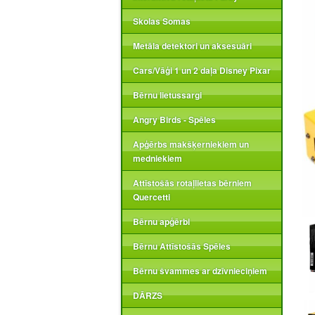
Skolas Somas
Metāla detektori un aksesuāri
Cars/Vāģi 1 un 2 daļa Disney Pixar
Bērnu lietussargi
Angry Birds - Spēles
Apģērbs makšķerniekiem un
medniekiem
Attīstošās rotaļlietas bērniem
Quercetti
Bērnu apģērbi
Bērnu Attīstošās Spēles
Bērnu švammes ar dzīvnieciņiem
DĀRZS