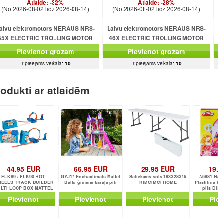
Atlaide:
-32%
Atlaide:
-28%
(No 2026-08-02 līdz 2026-08-14)
(No 2026-08-02 līdz 2026-08-14)
aivu elektromotors NERAUS NRS-
Laivu elektromotors NERAUS NRS-
55X ELECTRIC TROLLING MOTOR
46X ELECTRIC TROLLING MOTOR
Pievienot grozam
Pievienot grozam
Ir pieejams veikalā:
10
Ir pieejams veikalā:
10
odukti ar atlaidēm
44.95 EUR
66.95 EUR
29.95 EUR
19
FLK89 / FLK90 HOT
GYJ17 Enchantimals Mattel
Saliekams sols 183X28X46
A6881 H
EELS TRACK BUILDER
Ballu ģimene karaļa pilī
RIMCIMCI HOME
Plastilīna
LTI LOOP BOX MATTEL
pils D
Pievienot
Pievienot
Pievienot
Pi