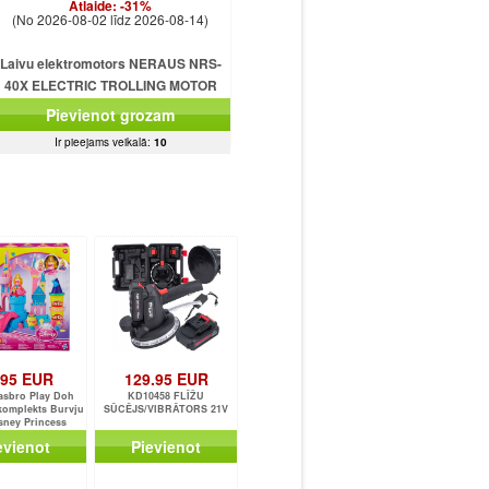
Atlaide:
-31%
(No 2026-08-02 līdz 2026-08-14)
Laivu elektromotors NERAUS NRS-
40X ELECTRIC TROLLING MOTOR
Pievienot grozam
Ir pieejams veikalā:
10
.95 EUR
129.95 EUR
asbro Play Doh
KD10458 FLĪŽU
 komplekts Burvju
SŪCĒJS/VIBRĀTORS 21V
isney Princess
evienot
Pievienot