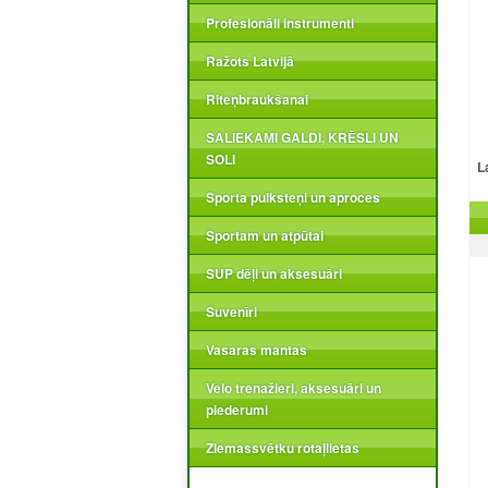
Profesionāli instrumenti
Ražots Latvijā
Riteņbraukšanai
SALIEKAMI GALDI, KRĒSLI UN
SOLI
L
Sporta pulksteņi un aproces
Sportam un atpūtai
SUP dēļi un aksesuāri
Suvenīri
Vasaras mantas
Velo trenažieri, aksesuāri un
piederumi
Ziemassvētku rotaļlietas