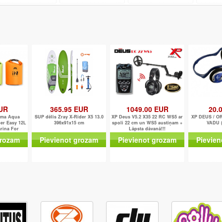
EUR
365.95 EUR
1049.00 EUR
20.
oma Aqua
SUP dēlis Zray X-Rider X5 13.0
XP Deus V5.2 X35 22 RC WS5 ar
XP DEUS / O
er Easy 12L
396x91x15 cm
spoli 22 cm un WS5 austiņam +
VADU 
rina For
Lāpsta dāvanā!!!
sion/Bea
grozam
Pievienot grozam
Pievienot grozam
Pievien