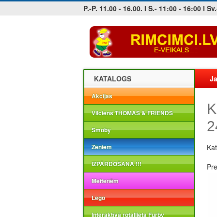
P.-P. 11.00 - 16.00. I S.- 11:00 - 16:00 I Sv.
Jobs at sea and maritime vacancies
KATALOGS
Ja
Akcijas
K
Vilciens THOMAS & FRIENDS
2
Smoby
Zēniem
Kat
IZPĀRDOŠANA !!!
Pr
Meitenēm
Lego
Interaktīvā rotaļlieta Furby