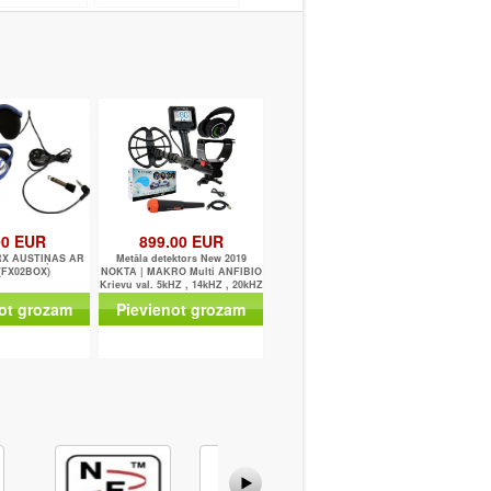
00 EUR
899.00 EUR
RX AUSTIŅAS AR
Metāla detektors New 2019
(FX02BOX)
NOKTA | MAKRO Multi ANFIBIO
Krievu val. 5kHZ , 14kHZ , 20kHZ
+ Lāpsta
ot grozam
Pievienot grozam