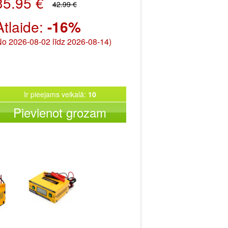
35.95 €
42.99 €
Atlaide:
-16%
No 2026-08-02 līdz 2026-08-14)
Ir pieejams veikalā:
10
Pievienot grozam