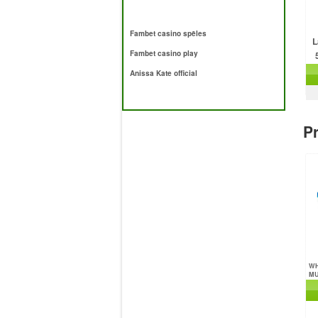
Fambet casino spēles
L
Fambet casino play
Anissa Kate official
Pr
WH
MU