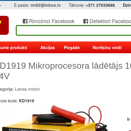
-
E-pasts:
tnt92@inbox.lv
Tālrunis:
+371 27033686
Dzir
Rimcimci Facebook
Detektori Facebo
unie produkti
Akcijas
Piegāde
Norēķinu veidi
D1919 Mikroprocesora lādētājs 10
4V
egorija:
Laivas motori
eces kods:
KD1919
I