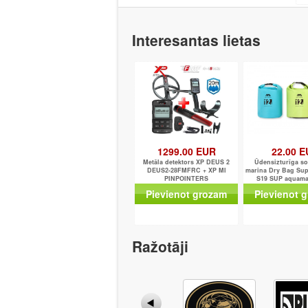
Interesantas lietas
1299.00 EUR
22.00 
Metāla detektors XP DEUS 2
Ūdensizturīga s
DEUS2-28FMFRC + XP MI
marina Dry Bag Sup
PINPOINTERS
S19 SUP aquama
Breeze/Vapor/Fu
Pievienot grozam
Pievienot 
Ražotāji