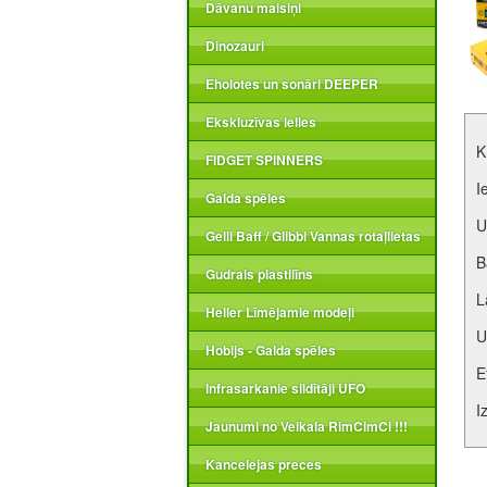
Dāvanu maisiņi
Dinozauri
Eholotes un sonāri DEEPER
Ekskluzīvas lelles
K
FIDGET SPINNERS
I
Galda spēles
U
Gelli Baff / Glibbi Vannas rotaļlietas
B
Gudrais plastilīns
L
Heller Līmējamie modeļi
U
Hobijs - Galda spēles
E
Infrasarkanie sildītāji UFO
I
Jaunumi no Veikala RimCimCi !!!
Kancelejas preces