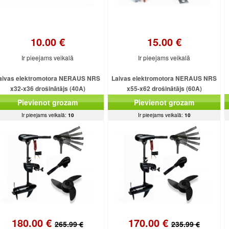
10.00 €
15.00 €
Ir pieejams veikalā
Ir pieejams veikalā
aivas elektromotora NERAUS NRS
Laivas elektromotora NERAUS NRS
x32-x36 drošinātājs (40A)
x55-x62 drošinātājs (60A)
Pievienot grozam
Pievienot grozam
Ir pieejams veikalā:
10
Ir pieejams veikalā:
10
180.00 €
170.00 €
265.99 €
235.99 €