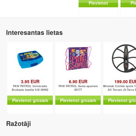
Pievienot
Pi
Interesantas lietas
3.95 EUR
6.90 EUR
199.00 EU
PAW PATROL Universāla
PAW PATROL Soma apaviem
Minelab Coiltek spole 1
Brokastu kastīte 0.6l 06462
95177
All Terrain (X-Terra 
Pievienot grozam
Pievienot grozam
Pievienot gr
Ražotāji