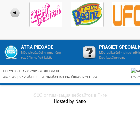
ĀTRA PIEGĀDE
PRASIET SPECIĀL
Mēs piegādāsim jums jūsu
Mēs palidzēsim atrast atbil
pasūtījumu īsā laikā.
jūsu jautājumiem.
COPYRIGHT 1995-2026 © RIM CIM CI
AKCIJAS
|
SAZINĀTIES
|
INFORMĀCIJAS DROŠIBAS POLITIKA
SEO оптимизация вебсайтов в Риге
Hosted by Nano