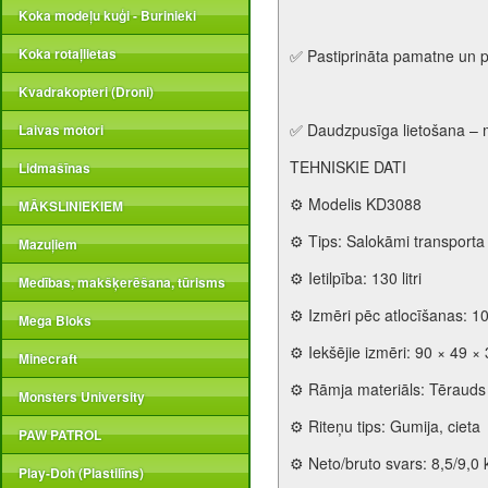
Koka modeļu kuģi - Burinieki
Koka rotaļlietas
✅ Pastiprināta pamatne un p
Kvadrakopteri (Droni)
✅ Daudzpusīga lietošana – m
Laivas motori
TEHNISKIE DATI
Lidmašīnas
⚙️ Modelis KD3088
MĀKSLINIEKIEM
⚙️ Tips: Salokāmi transporta 
Mazuļiem
⚙️ Ietilpība: 130 litri
Medības, makšķerēšana, tūrisms
⚙️ Izmēri pēc atlocīšanas: 1
Mega Bloks
⚙️ Iekšējie izmēri: 90 × 49 ×
Minecraft
⚙️ Rāmja materiāls: Tērauds
Monsters University
⚙️ Riteņu tips: Gumija, cieta
PAW PATROL
⚙️ Neto/bruto svars: 8,5/9,0 
Play-Doh (Plastilīns)