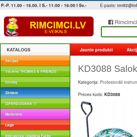
P.-P. 11.00 - 16.00. I S.- 11:00 - 16:00 I Sv.-
E-pasts:
tnt92@in
Rimcimci
Jobs at sea and maritime vacancies
KATALOGS
Jaunie produkti
Akci
Akcijas
KD3088 Salokām
Vilciens THOMAS & FRIENDS
Kategorija:
Profesionāli instru
Smoby
Zēniem
Preces kods:
KD3088
IZPĀRDOŠANA !!!
Meitenēm
Lego
Interaktīvā rotaļlieta Furby