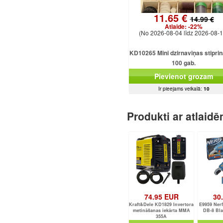
11.65 €
14.99 €
Atlaide:
-22%
(No 2026-08-04 līdz 2026-08-1
KD10265 Mini dzirnaviņas stipri
100 gab.
Pievienot grozam
Ir pieejams veikalā:
10
Produkti ar atlaid
74.95 EUR
30
Kraft&Dele KD1829 Invertora
E9959 Nerf
metināšanas iekārta MMA
DB-8 Bla
355A