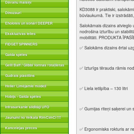
Dāvanu maisiņi
KD3088 ir praktiski, salokāmi
Dinozauri
būvlaukumā. Tie ir izstrādāti
Eholotes un sonāri DEEPER
Salokāmais dizains atvieglo 
nodrošina izturību un stabil
Ekskluzīvas lelles
mobilitāti. PRODUKTA ĪPAŠ
FIDGET SPINNERS
✅ Salokāms dizains ērtai uz
Galda spēles
Gelli Baff / Glibbi Vannas rotaļlietas
✅ Izturīgs tērauda rāmis no
Gudrais plastilīns
Heller Līmējamie modeļi
✅ Liela ietilpība – 130 litri
Hobijs - Galda spēles
Infrasarkanie sildītāji UFO
✅ Gumijas riteņi saķerei un st
Jaunumi no Veikala RimCimCi !!!
Kancelejas preces
✅ Ergonomisks rokturis ar 