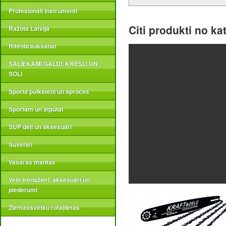
Profesionāli instrumenti
Citi produkti no ka
Ražots Latvijā
Riteņbraukšanai
SALIEKAMI GALDI, KRĒSLI UN
SOLI
Sporta pulksteņi un aproces
Sportam un atpūtai
SUP dēļi un aksesuāri
Suvenīri
Vasaras mantas
Velo trenažieri, aksesuāri un
piederumi
Ziemassvētku rotaļlietas