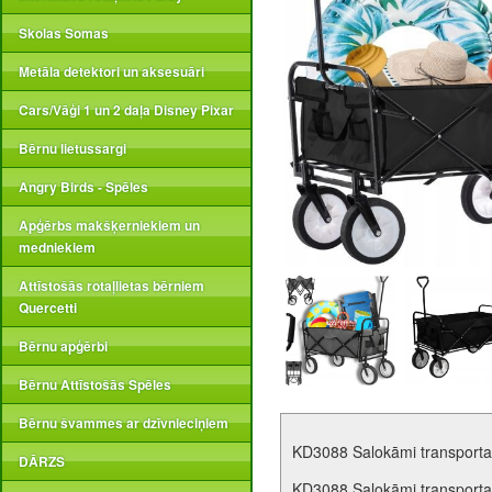
Skolas Somas
Metāla detektori un aksesuāri
Cars/Vāģi 1 un 2 daļa Disney Pixar
Bērnu lietussargi
Angry Birds - Spēles
Apģērbs makšķerniekiem un
medniekiem
Attīstošās rotaļlietas bērniem
Quercetti
Bērnu apģērbi
Bērnu Attīstošās Spēles
Bērnu švammes ar dzīvnieciņiem
KD3088 Salokāmi transporta 
DĀRZS
KD3088 Salokāmi transporta 