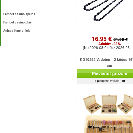
Fambet casino spēles
Fambet casino play
Anissa Kate official
16.95 €
21.99 €
Atlaide:
-23%
(No 2026-08-04 līdz 2026-08-1
KD10252 Vadotne + 2 ķēdes 16
cm
Pievienot grozam
Ir pieejams veikalā:
10