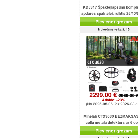
KD5317 Špakteļlāpstiņu kompl
apdares špaktelei, rullītis 25/40/
cm.
Pievienot grozam
Ir pieejams veikalā:
10
2299.00 €
2969.00 
Atlaide:
-23%
(No 2026-08-06 līdz 2026-08-1
Minelab CTX3030 BEZMAKSAS
collu metāla detektors ar 6 co
dubultdimensiju spolēm CTX303
Pievienot grozam