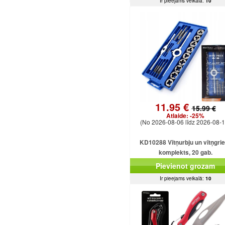
Ir pieejams veikalā:
10
11.95 €
15.99 €
Atlaide:
-25%
(No 2026-08-06 līdz 2026-08-1
KD10288 Vītņurbju un vītņgri
komplekts, 20 gab.
Pievienot grozam
Ir pieejams veikalā:
10