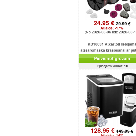
24.95 €
29.99 €
Atlaide:
-17%
(No 2026-08-06 līdz 2026-08-1
KD10031 Atkārtoti lietojam
aizsargmaska ​​krāsošanai ar pu
filtru.
Pievienot grozam
Ir pieejams veikalā:
10
128.95 €
149.99 €
Atlaide:
-14%