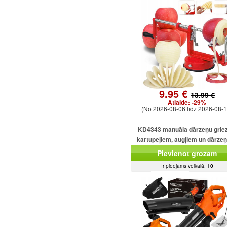
9.95 €
13.99 €
Atlaide:
-29%
(No 2026-08-06 līdz 2026-08-1
KD4343 manuāla dārzeņu griez
kartupeļiem, augļiem un dārze
Pievienot grozam
Ir pieejams veikalā:
10