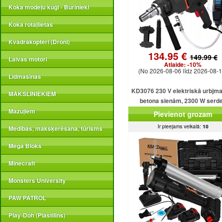
Koka modeļu kuģi - Burinieki
Koka rotaļlietas
Kvadrakopteri (Droni)
134.95 €
149.99 €
Laivas motori
Atlaide:
-10%
(No 2026-08-06 līdz 2026-08-1
Lidmašīnas
KD3076 230 V elektriskā urbjm
MĀKSLINIEKIEM
betona sienām, 2300 W serd
urbjmašīna ar dzesēšanu
Mazuļiem
Pievienot grozam
Ir pieejams veikalā:
10
Medības, makšķerēšana, tūrisms
Mega Bloks
Minecraft
Monsters University
PAW PATROL
Play-Doh (Plastilīns)