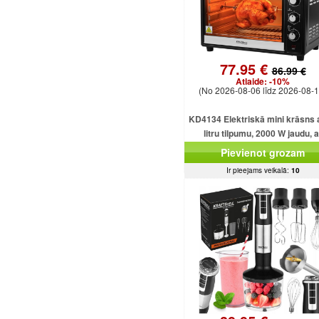
77.95 €
86.99 €
Atlaide:
-10%
(No 2026-08-06 līdz 2026-08-1
KD4134 Elektriskā mini krāsns 
litru tilpumu, 2000 W jaudu, a
dažādām funkcijām un piederu
Pievienot grozam
Ir pieejams veikalā:
10