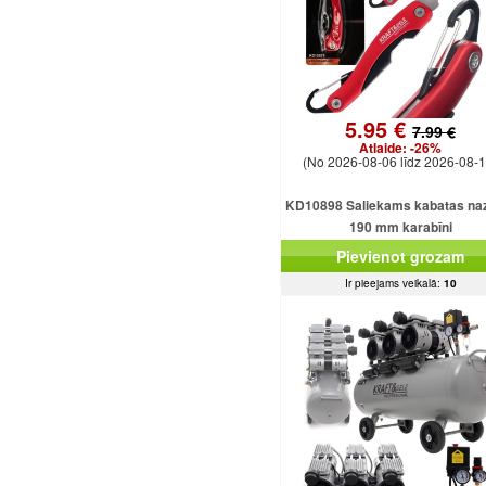
5.95 €
7.99 €
Atlaide:
-26%
(No 2026-08-06 līdz 2026-08-1
KD10898 Saliekams kabatas naz
190 mm karabīni
Pievienot grozam
Ir pieejams veikalā:
10