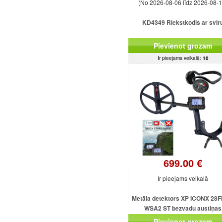
(No 2026-08-06 līdz 2026-08-1
KD4349 Riekstkodis ar svir
Pievienot grozam
Ir pieejams veikalā:
10
699.00 €
Ir pieejams veikalā
Metāla detektors XP ICONX 28F
WSA2 ST bezvadu austiņas
Pievienot grozam