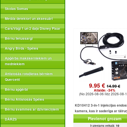
Skolas Somas
Metāla detektori un aksesuāri
Cars/Vāģi 1 un 2 daļa Disney Pixar
Bērnu lietussargi
Angry Birds - Spēles
Apģērbs makšķerniekiem un
medniekiem
Attīstošās rotaļlietas bērniem
Quercetti
9.95 €
14.99 €
Bērnu apģērbi
Atlaide:
-34%
(No 2026-08-06 līdz 2026-08-1
Bērnu Attīstošās Spēles
KD10412 3-in-1 injekcijas endo
Bērnu švammes ar dzīvnieciņiem
kamera, kas ir saderīga ar tālru
USB, Android, iOS, Window
Pievienot grozam
DĀRZS
Ir pieejams veikalā:
10