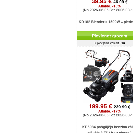
39.95 €
46.99 €
Atlaide:
-15%
(No 2026-08-06 līdz 2026-08-1
KD182 Blenderis 1500W + pied
Pievienot grozam
Ir pieejams veikalā:
10
199.95 €
239.99 €
Atlaide:
-17%
(No 2026-08-06 līdz 2026-08-1
KD5084 pašgājējs benzīna zā
pļāvējs 8 ZS ( ir uz vietas )