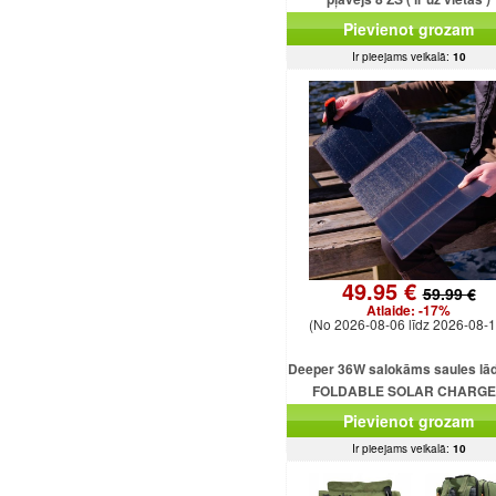
Pievienot grozam
Ir pieejams veikalā:
10
49.95 €
59.99 €
Atlaide:
-17%
(No 2026-08-06 līdz 2026-08-1
Deeper 36W salokāms saules lād
FOLDABLE SOLAR CHARG
DEEPER 36W
Pievienot grozam
Ir pieejams veikalā:
10