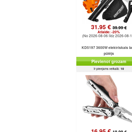
31.95 €
39.99 €
Atlaide:
-20%
(No 2026-08-06 līdz 2026-08-1
KD5197 3600W elektriskais l
pūtējs
Pievienot grozam
Ir pieejams veikalā:
10
16.95 €
19.99 €