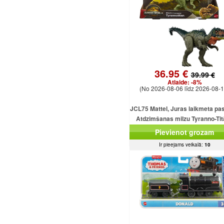
36.95 €
39.99 €
Atlaide:
-8%
(No 2026-08-06 līdz 2026-08-1
JCL75 Mattel, Juras laikmeta pa
Atdzimšanas milzu Tyranno-Ti
uzbrukuma dinozaura figūriņ
Pievienot grozam
Ir pieejams veikalā:
10