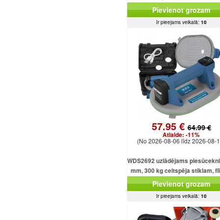
Pievienot grozam
Ir pieejams veikalā:
10
57.95 €
64.99 €
Atlaide:
-11%
(No 2026-08-06 līdz 2026-08-1
WDS2692 uzlādējams piesūcekni
mm, 300 kg celtspēja stiklam, f
un loksnēm
Pievienot grozam
Ir pieejams veikalā:
10