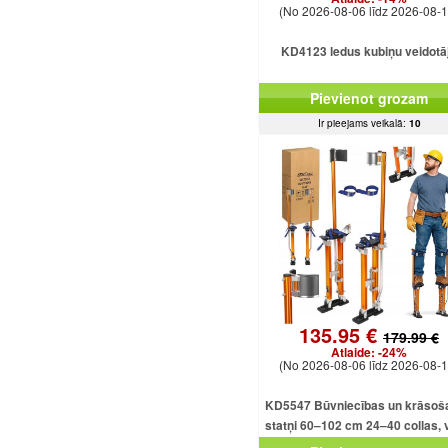
(No 2026-08-06 līdz 2026-08-1
KD4123 ledus kubiņu veidotā
Pievienot grozam
Ir pieejams veikalā:
10
135.95 €
179.99 €
Atlaide:
-24%
(No 2026-08-06 līdz 2026-08-1
KD5547 Būvniecības un krāsoš
statņi 60–102 cm 24–40 collas, v
alumīnija