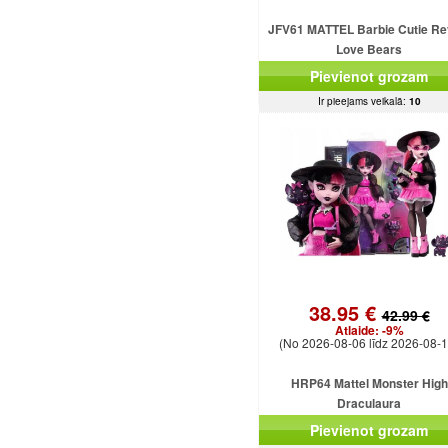
JFV61 MATTEL Barbie Cutie Re
Love Bears
Pievienot grozam
Ir pieejams veikalā:
10
38.95 €
42.99 €
Atlaide:
-9%
(No 2026-08-06 līdz 2026-08-1
HRP64 Mattel Monster High
Draculaura
Pievienot grozam