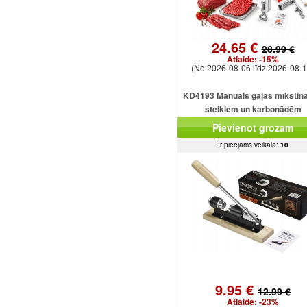
24.65 €
28.99 €
Atlaide:
-15%
(No 2026-08-06 līdz 2026-08-1
KD4193 Manuāls gaļas mīkstinā
steikiem un karbonādēm
Pievienot grozam
Ir pieejams veikalā:
10
9.95 €
12.99 €
Atlaide:
-23%