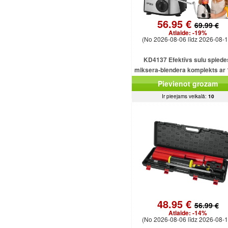
56.95 €
69.99 €
Atlaide:
-19%
(No 2026-08-06 līdz 2026-08-1
KD4137 Efektīvs sulu spiede
miksera-blendera komplekts ar
ml ietilpību un 1500 W smalcinā
Pievienot grozam
Ir pieejams veikalā:
10
48.95 €
56.99 €
Atlaide:
-14%
(No 2026-08-06 līdz 2026-08-1