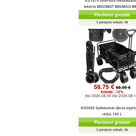
KD1874 invertora metināšan
iekārta MIGOMAT MIG/MAG 
FCAW Flux TIG Lift 250A
Pievienot grozam
Ir pieejams veikalā:
10
58.75 €
66.99 €
Atlaide:
-12%
(No 2026-08-06 līdz 2026-08-1
KD3089 Saliekamie dārza iepir
ratiņi, 160 L
Pievienot grozam
Ir pieejams veikalā:
10