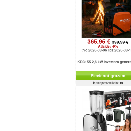
365.95 €
399.99 €
Atlaide:
-9%
(No 2026-08-06 līdz 2026-08-1
KD3155 2,6 kW invertora ģener
Pievienot grozam
Ir pieejams veikalā:
10