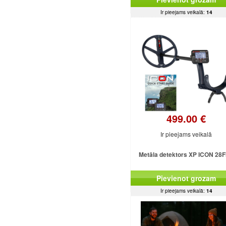
Ir pieejams veikalā:
14
499.00 €
Ir pieejams veikalā
Metāla detektors XP ICON 28
Pievienot grozam
Ir pieejams veikalā:
14