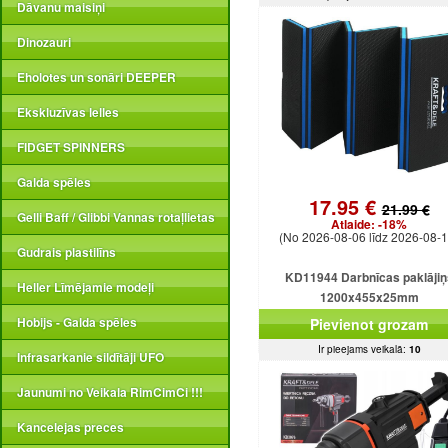
Dāvanu maisiņi
Dinozauri
Eholotes un sonāri DEEPER
Ekskluzīvas lelles
FIDGET SPINNERS
Galda spēles
17.95 €
21.99 €
Gelli Baff / Glibbi Vannas rotaļlietas
Atlaide:
-18%
(No 2026-08-06 līdz 2026-08-1
Gudrais plastilīns
KD11944 Darbnīcas paklājiņ
Heller Līmējamie modeļi
1200x455x25mm
Hobijs - Galda spēles
Pievienot grozam
Ir pieejams veikalā:
10
Infrasarkanie sildītāji UFO
Jaunumi no Veikala RimCimCi !!!
Kancelejas preces