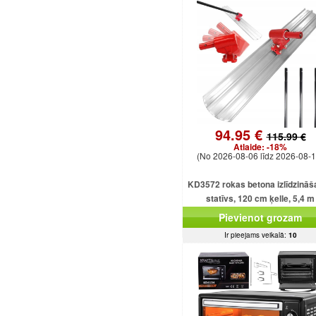
94.95 €
115.99 €
Atlaide:
-18%
(No 2026-08-06 līdz 2026-08-1
KD3572 rokas betona izlīdzinā
statīvs, 120 cm ķelle, 5,4 m
regulējams kāts
Pievienot grozam
Ir pieejams veikalā:
10