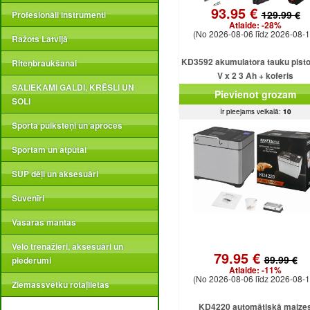
93.95 €
129.99 €
Profesionāli instrumenti
Atlaide:
-28%
(No 2026-08-06 līdz 2026-08-1
Ražots Latvijā
KD3592 akumulatora tauku pisto
Riteņbraukšanai
V x 2 3 Ah + koferis
SALIEKAMI GALDI, KRĒSLI UN
Pievienot grozam
SOLI
Ir pieejams veikalā:
10
Sporta pulksteņi un aproces
Sportam un atpūtai
SUP dēļi un aksesuāri
Suvenīri
Vasaras mantas
Velo trenažieri, aksesuāri un
79.95 €
89.99 €
piederumi
Atlaide:
-11%
(No 2026-08-06 līdz 2026-08-1
Ziemassvētku rotaļlietas
KD4220 automātiskā maize