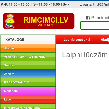
P.-P. 11.00 - 16.00. I S.- 11:00 - 16:00 I Sv.-
E-pasts:
tnt92@in
Rimcimci
Jobs at sea and maritime vacancies
KATALOGS
Jaunie produkti
Akci
Akcijas
Laipni lūdzām
Vilciens THOMAS & FRIENDS
Smoby
Zēniem
IZPĀRDOŠANA !!!
Meitenēm
Lego
Interaktīvā rotaļlieta Furby