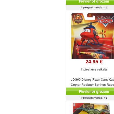
Pievienot grozam
Ir pieejams veikalā:
10
24.95 €
Ir pieejams veikalā
JDG60 Disney Pixar Cars Kat
Copter Radiator Springs Rac
Rescue MATTEL
Pievienot grozam
Ir pieejams veikalā:
10