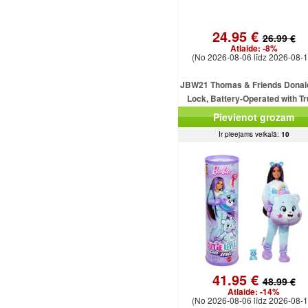
24.95 €
26.99 €
Atlaide:
-8%
(No 2026-08-06 līdz 2026-08-1
JBW21 Thomas & Friends Donal
Lock, Battery-Operated with T
MATTEL
Pievienot grozam
Ir pieejams veikalā:
10
41.95 €
48.99 €
Atlaide:
-14%
(No 2026-08-06 līdz 2026-08-1