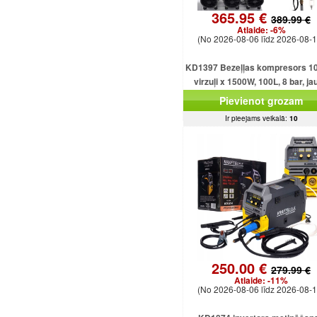
365.95 €
389.99 €
Atlaide:
-6%
(No 2026-08-06 līdz 2026-08-1
KD1397 Bezeļļas kompresors 10
virzuļi x 1500W, 100L, 8 bar, ja
jaudīgs modelis
Pievienot grozam
Ir pieejams veikalā:
10
250.00 €
279.99 €
Atlaide:
-11%
(No 2026-08-06 līdz 2026-08-1