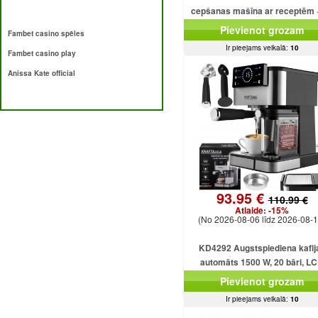
cepšanas mašīna ar receptēm 
programmām + saldējumu
Pievienot grozam
Fambet casino spēles
Ir pieejams veikalā:
10
Fambet casino play
Anissa Kate official
93.95 €
110.99 €
Atlaide:
-15%
(No 2026-08-06 līdz 2026-08-1
KD4292 Augstspiediena kafij
automāts 1500 W, 20 bāri, L
displejs
Pievienot grozam
Ir pieejams veikalā:
10