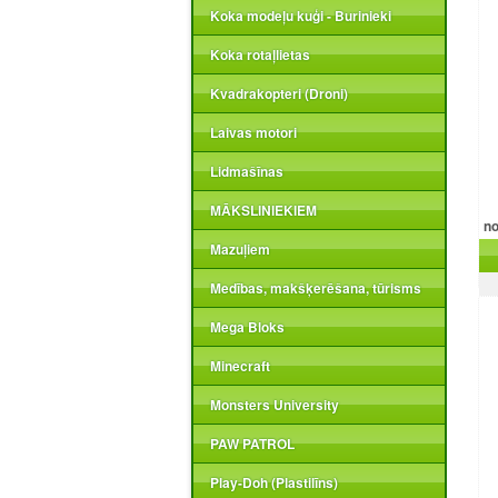
Koka modeļu kuģi - Burinieki
Koka rotaļlietas
Kvadrakopteri (Droni)
Laivas motori
Lidmašīnas
MĀKSLINIEKIEM
n
Mazuļiem
Medības, makšķerēšana, tūrisms
Mega Bloks
Minecraft
Monsters University
PAW PATROL
Play-Doh (Plastilīns)