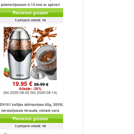
polsterējumam 4-14 mm ar aptveri
150 skavām
Pievienot grozam
Ir pieejams veikalā:
10
19.95 €
26.99 €
Atlaide:
-26%
(No 2026-08-02 līdz 2026-08-14)
D4161 kafijas dzirnaviņas 60g, 300W,
nerūsējošais tērauds, cietais vara
motors
Pievienot grozam
Ir pieejams veikalā:
10