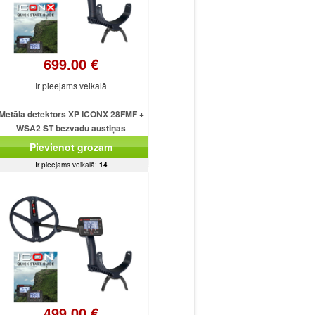
699.00 €
Ir pieejams veikalā
Metāla detektors XP ICONX 28FMF +
WSA2 ST bezvadu austiņas
Pievienot grozam
Ir pieejams veikalā:
14
499.00 €