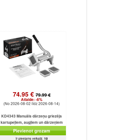
74.95 €
79.99 €
Atlaide:
-6%
(No 2026-08-02 līdz 2026-08-14)
KD4343 Manuāls dārzeņu griezējs
kartupeļiem, augļiem un dārzeņiem
Pievienot grozam
Ir pieejams veikalā:
10