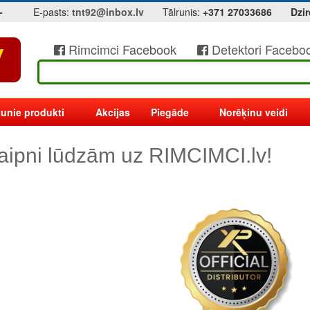
-
E-pasts:
tnt92@inbox.lv
Tālrunis:
+371 27033686
Dzir
Rimcimci Facebook
Detektori Facebo
unie produkti
Akcijas
Piegāde
Norēķinu veidi
aipni lūdzām uz RIMCIMCI.lv!