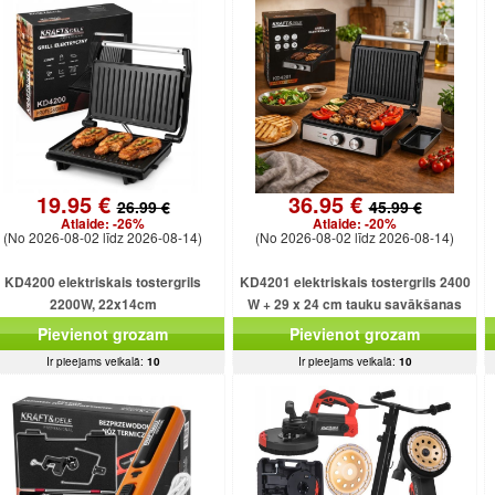
19.95 €
36.95 €
26.99 €
45.99 €
Atlaide:
-26%
Atlaide:
-20%
(No 2026-08-02 līdz 2026-08-14)
(No 2026-08-02 līdz 2026-08-14)
KD4200 elektriskais tostergrils
KD4201 elektriskais tostergrils 2400
2200W, 22x14cm
W + 29 x 24 cm tauku savākšanas
paplāte
Pievienot grozam
Pievienot grozam
Ir pieejams veikalā:
10
Ir pieejams veikalā:
10