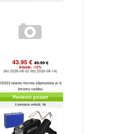
43.95 €
49.99 €
Atlaide:
-12%
(No 2026-08-02 līdz 2026-08-14)
KD523 taisna rievota slīpmašīna ar 6
ātrumu vadību
Pievienot grozam
Ir pieejams veikalā:
10