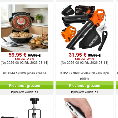
59.95 €
31.95 €
67.99 €
39.99 €
Atlaide:
-12%
Atlaide:
-20%
(No 2026-08-02 līdz 2026-08-14)
(No 2026-08-02 līdz 2026-08-14)
KD4344 1200W picas krāsns
KD5197 3600W elektriskais lapu
pūtējs
Pievienot grozam
Pievienot grozam
Ir pieejams veikalā:
10
Ir pieejams veikalā:
10