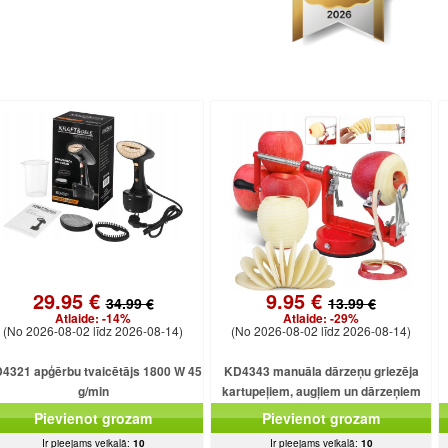
29.95 €
9.95 €
34.99 €
13.99 €
Atlaide:
-14%
Atlaide:
-29%
(No 2026-08-02 līdz 2026-08-14)
(No 2026-08-02 līdz 2026-08-14)
4321 apģērbu tvaicētājs 1800 W 45
KD4343 manuāla dārzeņu griezēja
g/min
kartupeļiem, augļiem un dārzeņiem
Pievienot grozam
Pievienot grozam
Ir pieejams veikalā:
10
Ir pieejams veikalā:
10