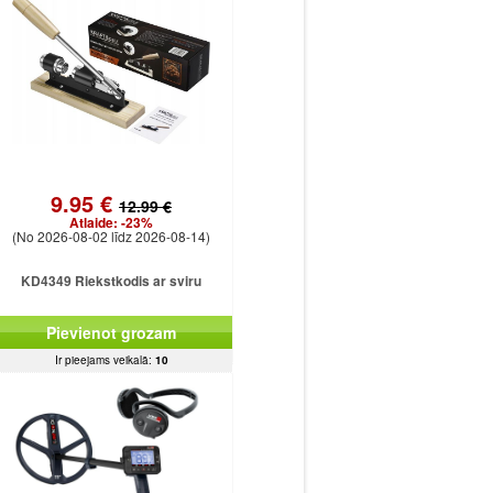
9.95 €
12.99 €
Atlaide:
-23%
(No 2026-08-02 līdz 2026-08-14)
KD4349 Riekstkodis ar sviru
Pievienot grozam
Ir pieejams veikalā:
10