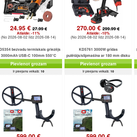
24.95 €
270.00 €
27.99 €
299.99 €
Atlaide:
-11%
Atlaide:
-10%
(No 2026-08-02 līdz 2026-08-14)
(No 2026-08-02 līdz 2026-08-14)
D5354 bezvadu termiskais griezējs
KD5761 3000W grīdas
3000mAh USB-C 100mm 550°C
pulētājs/slīpmašīna ar 180 mm disku
Pievienot grozam
Pievienot grozam
Ir pieejams veikalā:
10
Ir pieejams veikalā:
10
599.00 €
599.00 €