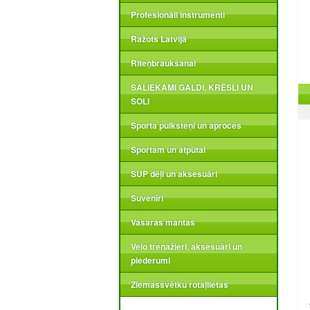
Profesionāli instrumenti
Ražots Latvijā
Riteņbraukšanai
SALIEKAMI GALDI, KRĒSLI UN
SOLI
Sporta pulksteņi un aproces
Sportam un atpūtai
SUP dēļi un aksesuāri
Suvenīri
Vasaras mantas
Velo trenažieri, aksesuāri un
piederumi
Ziemassvētku rotaļlietas