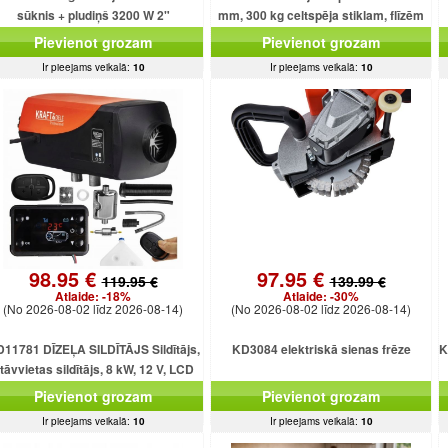
sūknis + pludiņš 3200 W 2"
mm, 300 kg celtspēja stiklam, flīzēm
un loksnēm
Pievienot grozam
Pievienot grozam
Ir pieejams veikalā:
10
Ir pieejams veikalā:
10
98.95 €
97.95 €
119.95 €
139.99 €
Atlaide:
-18%
Atlaide:
-30%
(No 2026-08-02 līdz 2026-08-14)
(No 2026-08-02 līdz 2026-08-14)
11781 DĪZEĻA SILDĪTĀJS Sildītājs,
KD3084 elektriskā sienas frēze
K
tāvvietas sildītājs, 8 kW, 12 V, LCD
displejs, tīmekļa pārlūkpr
Pievienot grozam
Pievienot grozam
Ir pieejams veikalā:
10
Ir pieejams veikalā:
10