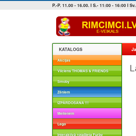
P.-P. 11.00 - 16.00. I S.- 11:00 - 16:00 I Sv.
Jobs at sea and maritime vacancies
KATALOGS
Ja
Akcijas
L
Vilciens THOMAS & FRIENDS
Smoby
Zēniem
IZPĀRDOŠANA !!!
Meitenēm
Lego
Interaktīvā rotaļlieta Furby