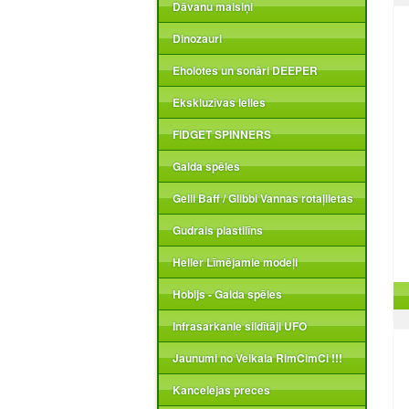
Dāvanu maisiņi
Dinozauri
Eholotes un sonāri DEEPER
Ekskluzīvas lelles
FIDGET SPINNERS
Galda spēles
Gelli Baff / Glibbi Vannas rotaļlietas
Gudrais plastilīns
Heller Līmējamie modeļi
Hobijs - Galda spēles
Infrasarkanie sildītāji UFO
Jaunumi no Veikala RimCimCi !!!
Kancelejas preces