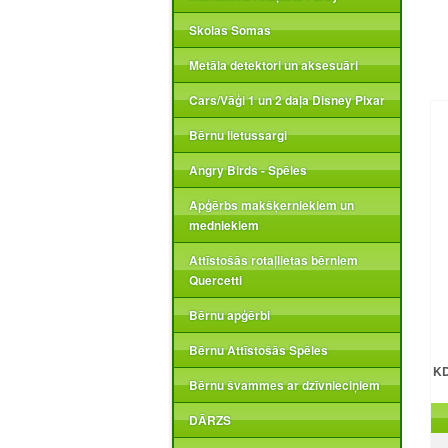
Skolas Somas
Metāla detektori un aksesuāri
Cars/Vāģi 1 un 2 daļa Disney Pixar
Bērnu lietussargi
Angry Birds - Spēles
Apģērbs makšķerniekiem un
medniekiem
Attīstošās rotaļlietas bērniem
Quercetti
Bērnu apģērbi
Bērnu Attīstošās Spēles
KD
Bērnu švammes ar dzīvnieciņiem
DĀRZS