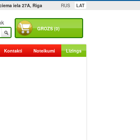
ciema iela 27A, Riga
RUS
LAT
ok
GROZS (0)
Kontakti
Noteikumi
Līzings