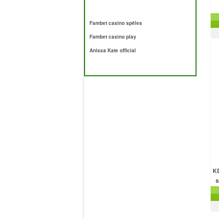
Fambet casino spēles
Fambet casino play
Anissa Kate official
KD
s