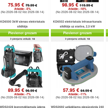
75.95 €
98.95 €
79.99 €
119.99 €
Atlaide:
-5%
Atlaide:
-18%
(No 2026-08-02 līdz 2026-08-14)
(No 2026-08-02 līdz 2026-08-14)
KD6500 3kW sienas elektriskais
KD6502 elektriskais infrasarkanais
sildītājs
sildītājs uz statīva, 2,5 kW
Pievienot grozam
Pievienot grozam
Ir pieejams veikalā:
10
Ir pieejams veikalā:
10
89.95 €
57.95 €
96.99 €
64.99 €
Atlaide:
-7%
Atlaide:
-11%
(No 2026-08-02 līdz 2026-08-14)
(No 2026-08-02 līdz 2026-08-14)
WDS2428 Iegremdējamais ūdens
WDS2692 uzlādējams piesūceknis 240