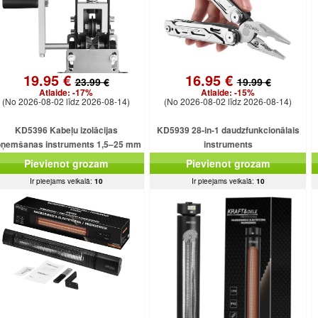
19.95 €
16.95 €
23.99 €
19.99 €
Atlaide:
-17%
Atlaide:
-15%
(No 2026-08-02 līdz 2026-08-14)
(No 2026-08-02 līdz 2026-08-14)
KD5396 Kabeļu izolācijas
KD5939 28-in-1 daudzfunkcionālais
oņemšanas instruments 1,5–25 mm
instruments
kabeļiem
Pievienot grozam
Pievienot grozam
Ir pieejams veikalā:
10
Ir pieejams veikalā:
10