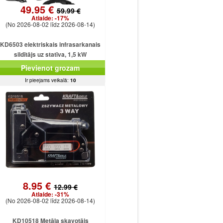
49.95 €
59.99 €
Atlaide:
-17%
(No 2026-08-02 līdz 2026-08-14)
KD6503 elektriskais infrasarkanais
sildītājs uz statīva, 1,5 kW
Pievienot grozam
Ir pieejams veikalā:
10
8.95 €
12.99 €
Atlaide:
-31%
(No 2026-08-02 līdz 2026-08-14)
KD10518 Metāla skavotājs