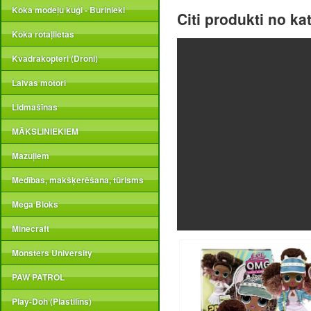
Koka modeļu kuģi - Burinieki
Citi produkti no ka
Koka rotaļlietas
Kvadrakopteri (Droni)
Laivas motori
Lidmašīnas
MĀKSLINIEKIEM
Mazuļiem
Medības, makšķerēšana, tūrisms
Mega Bloks
Minecraft
Monsters University
PAW PATROL
Play-Doh (Plastilīns)