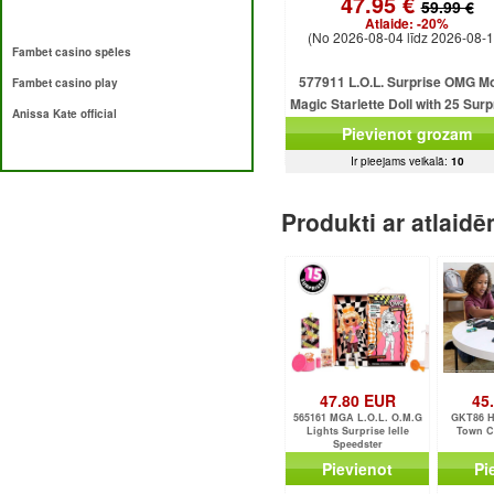
47.95 €
59.99 €
Atlaide:
-20%
(No 2026-08-04 līdz 2026-08-1
Fambet casino spēles
577911 L.O.L. Surprise OMG M
Fambet casino play
Magic Starlette Doll with 25 Surp
Anissa Kate official
MGA
Pievienot grozam
Ir pieejams veikalā:
10
Produkti ar atlaid
47.80 EUR
45
565161 MGA L.O.L. O.M.G
GKT86 H
Lights Surprise lelle
Town Ce
Speedster
Pievienot
Pi