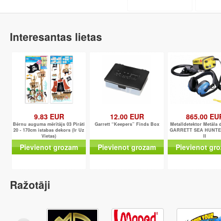
Interesantas lietas
9.83 EUR
12.00 EUR
865.00 EU
Bērnu auguma mērītājs 03 Pirāti
Garrett “Keepers” Finds Box
Metalldetektor Metāla 
20 - 170cm istabas dekors (Ir Uz
GARRETT SEA HUNT
Vietas)
II
Pievienot grozam
Pievienot grozam
Pievienot gr
Ražotāji