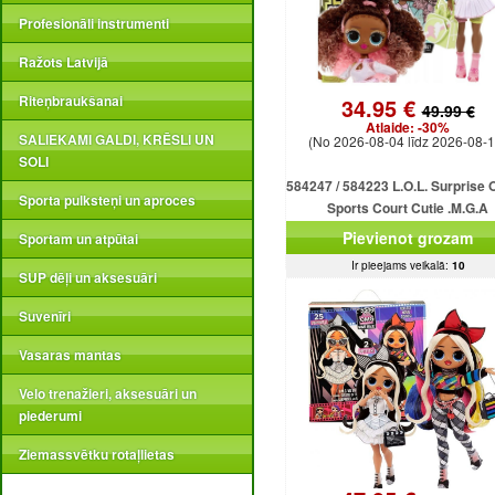
Profesionāli instrumenti
Ražots Latvijā
Riteņbraukšanai
34.95 €
49.99 €
Atlaide:
-30%
SALIEKAMI GALDI, KRĒSLI UN
(No 2026-08-04 līdz 2026-08-1
SOLI
584247 / 584223 L.O.L. Surprise 
Sporta pulksteņi un aproces
Sports Court Cutie .M.G.A
Pievienot grozam
Sportam un atpūtai
Ir pieejams veikalā:
10
SUP dēļi un aksesuāri
Suvenīri
Vasaras mantas
Velo trenažieri, aksesuāri un
piederumi
Ziemassvētku rotaļlietas