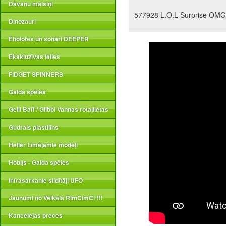
Dāvanu maisiņi
577928 L.O.L Surprise OMG 
Dinozauri
Eholotes un sonāri DEEPER
Ekskluzīvas lelles
FIDGET SPINNERS
Galda spēles
Gelli Baff / Glibbi Vannas rotaļlietas
Gudrais plastilīns
Heller Līmējamie modeļi
Hobijs - Galda spēles
Infrasarkanie sildītāji UFO
Jaunumi no Veikala RimCimCi !!!
Kancelejas preces