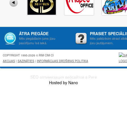
ĀTRA PIEGĀDE
PRASIET SPECIĀL
Mēs piegādāsim jums jūsu
Mēs palidzēsim atrast atbil
pasūtījumu īsā laikā.
jūsu jautājumiem.
COPYRIGHT 1995-2026 © RIM CIM CI
AKCIJAS
|
SAZINĀTIES
|
INFORMĀCIJAS DROŠIBAS POLITIKA
SEO оптимизация вебсайтов в Риге
Hosted by Nano