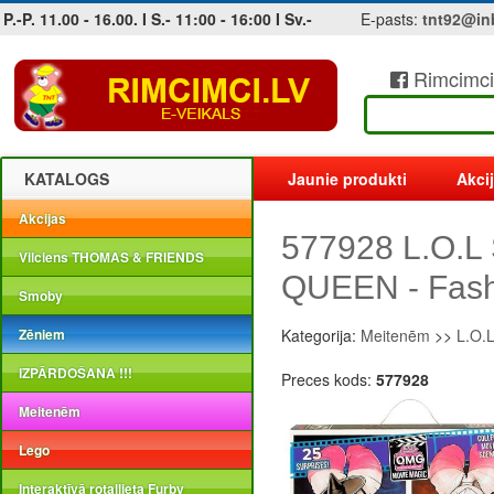
P.-P. 11.00 - 16.00. I S.- 11:00 - 16:00 I Sv.-
E-pasts:
tnt92@in
Rimcimci
Jobs at sea and maritime vacancies
KATALOGS
Jaunie produkti
Akci
Akcijas
577928 L.O.L
Vilciens THOMAS & FRIENDS
QUEEN - Fashi
Smoby
Zēniem
Kategorija:
Meitenēm
>>
L.O.L
IZPĀRDOŠANA !!!
Preces kods:
577928
Meitenēm
Lego
Interaktīvā rotaļlieta Furby