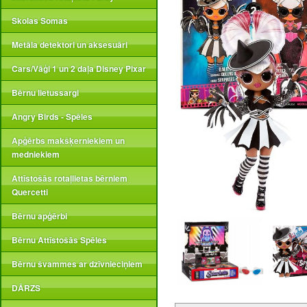
Skolas Somas
Metāla detektori un aksesuāri
Cars/Vāģi 1 un 2 daļa Disney Pixar
Bērnu lietussargi
Angry Birds - Spēles
Apģērbs makšķerniekiem un
medniekiem
Attīstošās rotaļlietas bērniem
Quercetti
Bērnu apģērbi
Bērnu Attīstošās Spēles
Bērnu švammes ar dzīvnieciņiem
DĀRZS