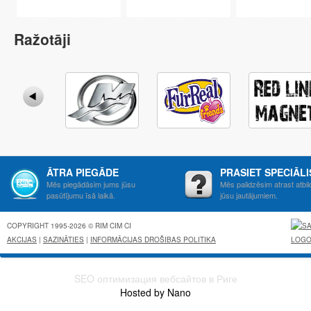
Ražotāji
ĀTRA PIEGĀDE
PRASIET SPECIĀL
Mēs piegādāsim jums jūsu
Mēs palidzēsim atrast atbil
pasūtījumu īsā laikā.
jūsu jautājumiem.
COPYRIGHT 1995-2026 © RIM CIM CI
AKCIJAS
|
SAZINĀTIES
|
INFORMĀCIJAS DROŠIBAS POLITIKA
SEO оптимизация вебсайтов в Риге
Hosted by Nano