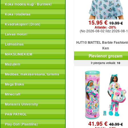
Koka modeļu kuģi - Burinieki
Koka rotaļlietas
15.95 €
19.99 €
Kvadrakopteri (Droni)
Atlaide:
-20%
(No 2026-08-02 līdz 2026-08-1
Laivas motori
HJT10 MATTEL Barbie Fashioni
Lidmašīnas
Ken
MĀKSLINIEKIEM
Pievienot grozam
Ir pieejams veikalā:
10
Mazuļiem
Medības, makšķerēšana, tūrisms
Mega Bloks
Minecraft
Monsters University
PAW PATROL
41.95 €
48.99 €
Play-Doh (Plastilīns)