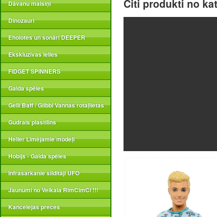
Citi produkti no ka
Dāvanu maisiņi
Dinozauri
Eholotes un sonāri DEEPER
Ekskluzīvas lelles
FIDGET SPINNERS
Galda spēles
Gelli Baff / Glibbi Vannas rotaļlietas
Gudrais plastilīns
Heller Līmējamie modeļi
Hobijs - Galda spēles
Infrasarkanie sildītāji UFO
Jaunumi no Veikala RimCimCi !!!
Kancelejas preces