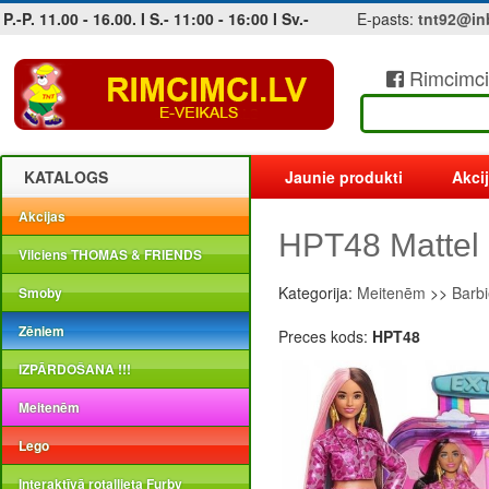
P.-P. 11.00 - 16.00. I S.- 11:00 - 16:00 I Sv.-
E-pasts:
tnt92@in
Rimcimci
Jobs at sea and maritime vacancies
KATALOGS
Jaunie produkti
Akci
Akcijas
HPT48 Mattel 
Vilciens THOMAS & FRIENDS
Kategorija:
Meitenēm
>>
Barbi
Smoby
Zēniem
Preces kods:
HPT48
IZPĀRDOŠANA !!!
Meitenēm
Lego
Interaktīvā rotaļlieta Furby