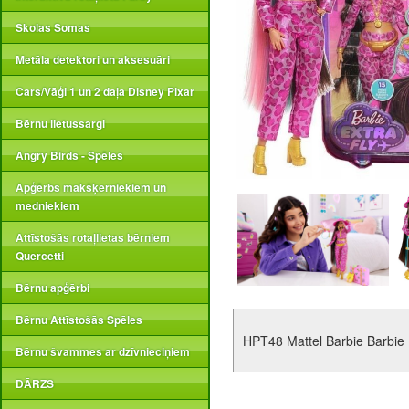
Skolas Somas
Metāla detektori un aksesuāri
Cars/Vāģi 1 un 2 daļa Disney Pixar
Bērnu lietussargi
Angry Birds - Spēles
Apģērbs makšķerniekiem un
medniekiem
Attīstošās rotaļlietas bērniem
Quercetti
Bērnu apģērbi
Bērnu Attīstošās Spēles
HPT48 Mattel Barbie Barbie 
Bērnu švammes ar dzīvnieciņiem
DĀRZS