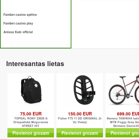
Fambet casino spēles
Fambet casino play
Anissa Kate official
Interesantas lietas
75.00 EUR
150.00 EUR
699.00 EU
TOPGAL RONY 23026 G
Fisher F75 11 DD ORIGINAL (Ir
Stevens TANIWHA kaln
Ortopediskā Mugursoma
Uz Vietas)
MTB Foggy Grey Ge
STREET HIT
Shimano Deore/Al
Pievienot grozam
Pievienot grozam
Pievienot gr