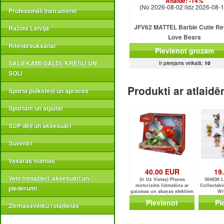
Atlaide:
-14%
(No 2026-08-02 līdz 2026-08-1
Profesionāli instrumenti
JFV62 MATTEL Barbie Cutie Re
Ražots Latvijā
Love Bears
Riteņbraukšanai
Pievienot grozam
SALIEKAMI GALDI, KRĒSLI UN
Ir pieejams veikalā:
10
SOLI
Produkti ar atlaid
Sporta pulksteņi un aproces
Sportam un atpūtai
SUP dēļi un aksesuāri
Suvenīri
Vasaras mantas
40.00 EUR
19
Velo trenažieri, aksesuāri un
(Ir Uz Vietas) Planes
564836 L
motorizēta lidmašīna ar
Collectabl
piederumi
gaismas un skaņas efektiem
Wi
Y5601 / Y5604
Pievienot
Pi
Ziemassvētku rotaļlietas