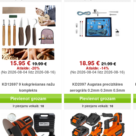
15.95 €
18.95 €
19.99 €
21.99 €
Atlaide:
-20%
Atlaide:
-14%
(No 2026-08-04 līdz 2026-08-16)
(No 2026-08-04 līdz 2026-08-16)
KD12697 9 kokgriešanas nažu
KD2097 Augstas precizitātes
komplekts
aerogrāfs 0.2mm 0.3mm 0.5mm
Pievienot grozam
Pievienot grozam
Ir pieejams veikalā:
10
Ir pieejams veikalā:
10