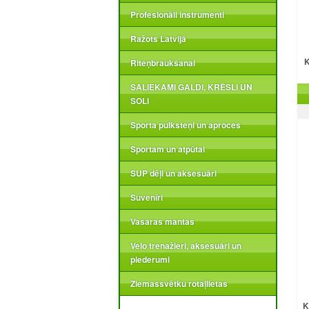
Profesionāli instrumenti
Ražots Latvijā
K
Riteņbraukšanai
SALIEKAMI GALDI, KRĒSLI UN
SOLI
Sporta pulksteņi un aproces
Sportam un atpūtai
SUP dēļi un aksesuāri
Suvenīri
Vasaras mantas
Velo trenažieri, aksesuāri un
piederumi
Ziemassvētku rotaļlietas
K