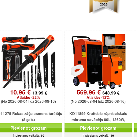
10.95 €
569.96 €
13.99 €
648.99 €
Atlaide:
-22%
Atlaide:
-12%
(No 2026-08-04 līdz 2026-08-16)
(No 2026-08-04 līdz 2026-08-16)
11275 Rokas zāģa asmens turētājs
KD11899 Kraftdele rūpnieciskais
(8 gab.)
mitruma savācējs 80L, 1360W,
500m³/h, uz riteņiem
Pievienot grozam
Pievienot grozam
Ir pieejams veikalā:
10
Ir pieejams veikalā:
10