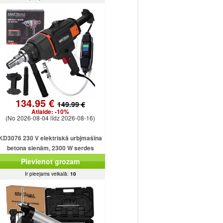
134.95 €
149.99 €
Atlaide:
-10%
(No 2026-08-04 līdz 2026-08-16)
KD3076 230 V elektriskā urbjmašīna
betona sienām, 2300 W serdes
urbjmašīna ar dzesēšanu
Pievienot grozam
Ir pieejams veikalā:
10