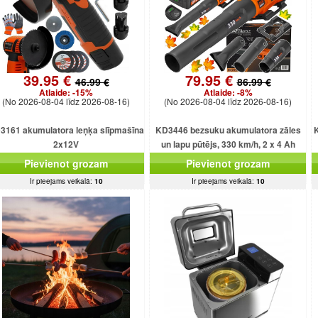
39.95 €
79.95 €
46.99 €
86.99 €
Atlaide:
-15%
Atlaide:
-8%
(No 2026-08-04 līdz 2026-08-16)
(No 2026-08-04 līdz 2026-08-16)
3161 akumulatora leņķa slīpmašīna
KD3446 bezsuku akumulatora zāles
2x12V
un lapu pūtējs, 330 km/h, 2 x 4 Ah
akumulatori.
Pievienot grozam
Pievienot grozam
Ir pieejams veikalā:
10
Ir pieejams veikalā:
10