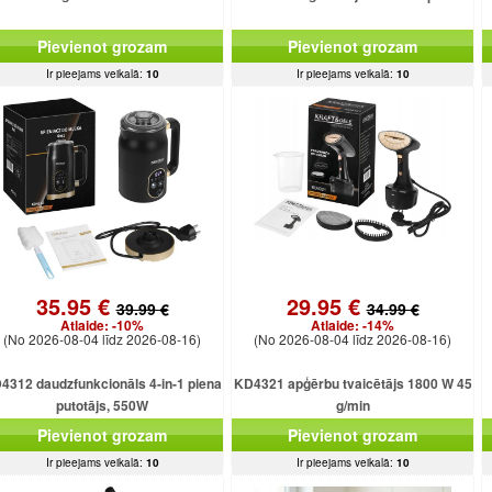
Pievienot grozam
Pievienot grozam
Ir pieejams veikalā:
10
Ir pieejams veikalā:
10
35.95 €
29.95 €
39.99 €
34.99 €
Atlaide:
-10%
Atlaide:
-14%
(No 2026-08-04 līdz 2026-08-16)
(No 2026-08-04 līdz 2026-08-16)
4312 daudzfunkcionāls 4-in-1 piena
KD4321 apģērbu tvaicētājs 1800 W 45
putotājs, 550W
g/min
Pievienot grozam
Pievienot grozam
Ir pieejams veikalā:
10
Ir pieejams veikalā:
10