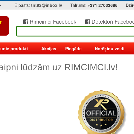
-
E-pasts:
tnt92@inbox.lv
Tālrunis:
+371 27033686
Dzir
Rimcimci Facebook
Detektori Facebo
unie produkti
Akcijas
Piegāde
Norēķinu veidi
aipni lūdzām uz RIMCIMCI.lv!