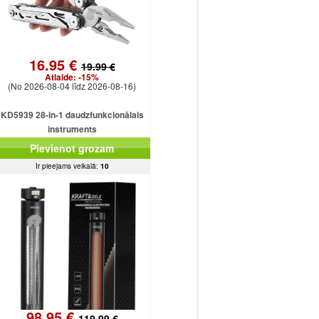
16.95 €
19.99 €
Atlaide:
-15%
(No 2026-08-04 līdz 2026-08-16)
KD5939 28-in-1 daudzfunkcionālais
instruments
Pievienot grozam
Ir pieejams veikalā:
10
98.95 €
119.99 €