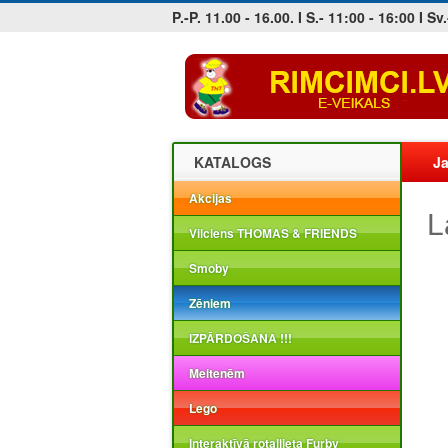
P.-P. 11.00 - 16.00. I S.- 11:00 - 16:00 I Sv.
Jobs at sea and maritime vacancies
KATALOGS
Ja
Akcijas
L
Vilciens THOMAS & FRIENDS
Smoby
Zēniem
IZPĀRDOŠANA !!!
Meitenēm
Lego
Interaktīvā rotaļlieta Furby