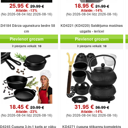
25.95 €
18.95 €
29.99 €
21.99 €
Atlaide:
-13%
Atlaide:
-14%
(No 2026-08-04 līdz 2026-08-16)
(No 2026-08-04 līdz 2026-08-16)
D4184 Dārza ugunskura bedre 58
KD4221 (KD4220) Saldējuma mašīnas
cm
uzgalis - ierīcei
Pievienot grozam
Pievienot grozam
Ir pieejams veikalā:
10
Ir pieejams veikalā:
10
18.45 €
31.95 €
23.99 €
36.99 €
Atlaide:
-23%
Atlaide:
-14%
(No 2026-08-04 līdz 2026-08-16)
(No 2026-08-04 līdz 2026-08-16)
D4245 Čuguna 3-in-1 katls ar vāku
KD4271 čuguna tējkannu komplekts