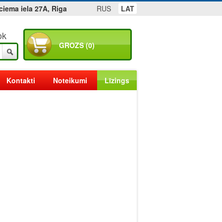
ciema iela 27A, Riga
RUS
LAT
ok
GROZS (0)
Kontakti
Noteikumi
Līzings