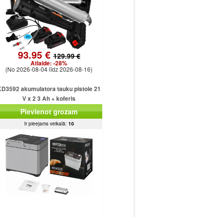
93.95 €
129.99 €
Atlaide:
-28%
(No 2026-08-04 līdz 2026-08-16)
KD3592 akumulatora tauku pistole 21
V x 2 3 Ah + koferis
Pievienot grozam
Ir pieejams veikalā:
10