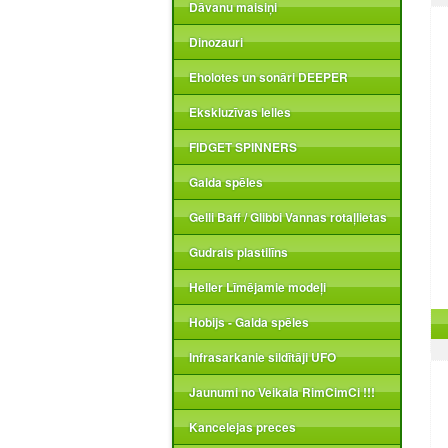
Dāvanu maisiņi
Dinozauri
Eholotes un sonāri DEEPER
Ekskluzīvas lelles
FIDGET SPINNERS
Galda spēles
Gelli Baff / Glibbi Vannas rotaļlietas
Gudrais plastilīns
Heller Līmējamie modeļi
Hobijs - Galda spēles
Infrasarkanie sildītāji UFO
Jaunumi no Veikala RimCimCi !!!
Kancelejas preces