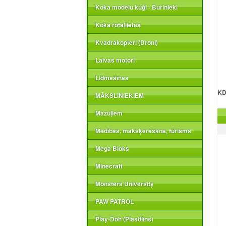
Koka modeļu kuģi - Burinieki
Koka rotaļlietas
Kvadrakopteri (Droni)
Laivas motori
Lidmašīnas
KD
MĀKSLINIEKIEM
Mazuļiem
Medības, makšķerēšana, tūrisms
Mega Bloks
Minecraft
Monsters University
PAW PATROL
Play-Doh (Plastilīns)