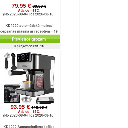
79.95 €
89.99 €
Atlaide:
-11%
(No 2026-08-04 līdz 2026-08-16)
KD4220 automātiskā maizes
cepšanas mašīna ar receptēm + 19
programmām + saldējumu
Pievienot grozam
Ir pieejams veikalā:
10
93.95 €
110.99 €
Atlaide:
-15%
(No 2026-08-04 līdz 2026-08-16)
KD4292 Augstspiediena kafijas