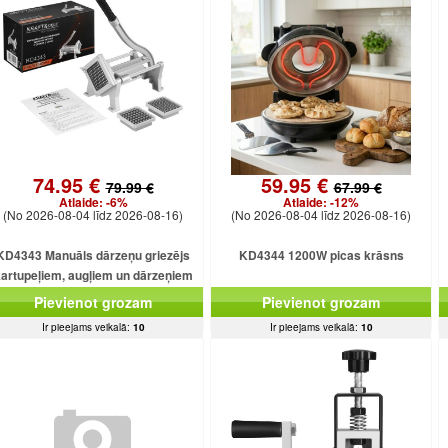
74.95 €
59.95 €
79.99 €
67.99 €
Atlaide:
-6%
Atlaide:
-12%
(No 2026-08-04 līdz 2026-08-16)
(No 2026-08-04 līdz 2026-08-16)
KD4343 Manuāls dārzeņu griezējs
KD4344 1200W picas krāsns
artupeļiem, augļiem un dārzeņiem
Pievienot grozam
Pievienot grozam
Ir pieejams veikalā:
10
Ir pieejams veikalā:
10