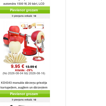
automāts 1500 W, 20 bāri, LCD
displejs
Pievienot grozam
Ir pieejams veikalā:
10
9.95 €
13.99 €
Atlaide:
-29%
(No 2026-08-04 līdz 2026-08-16)
KD4343 manuāla dārzeņu griezēja
kartupeļiem, augļiem un dārzeņiem
Pievienot grozam
Ir pieejams veikalā:
10