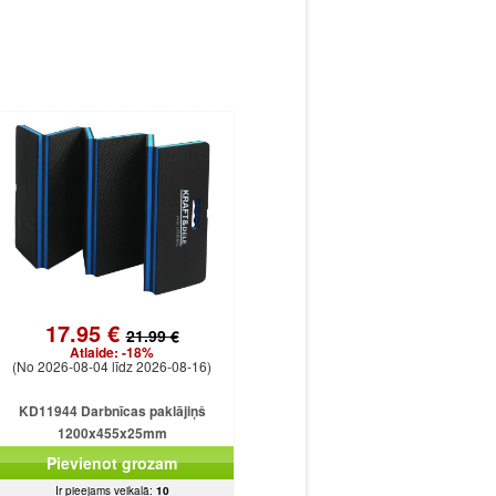
17.95 €
21.99 €
Atlaide:
-18%
(No 2026-08-04 līdz 2026-08-16)
KD11944 Darbnīcas paklājiņš
1200x455x25mm
Pievienot grozam
Ir pieejams veikalā:
10