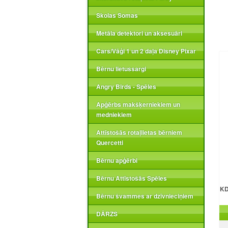
Skolas Somas
Metāla detektori un aksesuāri
Cars/Vāģi 1 un 2 daļa Disney Pixar
Bērnu lietussargi
Angry Birds - Spēles
Apģērbs makšķerniekiem un
medniekiem
Attīstošās rotaļlietas bērniem
Quercetti
Bērnu apģērbi
Bērnu Attīstošās Spēles
KD
Bērnu švammes ar dzīvnieciņiem
DĀRZS