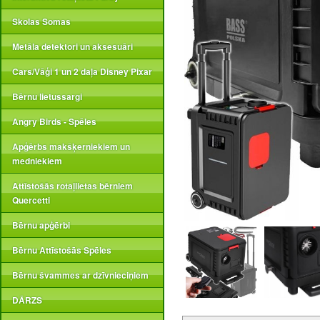
Skolas Somas
Metāla detektori un aksesuāri
Cars/Vāģi 1 un 2 daļa Disney Pixar
Bērnu lietussargi
Angry Birds - Spēles
Apģērbs makšķerniekiem un
medniekiem
Attīstošās rotaļlietas bērniem
Quercetti
Bērnu apģērbi
Bērnu Attīstošās Spēles
Bērnu švammes ar dzīvnieciņiem
DĀRZS