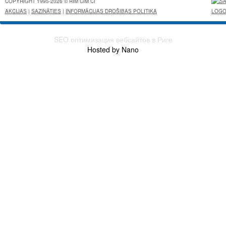
COPYRIGHT 1995-2026 © RIM CIM CI
AKCIJAS
|
SAZINĀTIES
|
INFORMĀCIJAS DROŠIBAS POLITIKA
SEO оптимизация вебсайтов в Риге
Hosted by Nano