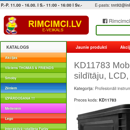
P.-P. 11.00 - 16.00. I S.- 11:00 - 16:00 I Sv.-
E-pasts:
tnt92@in
Rimcimci
Jobs at sea and maritime vacancies
KATALOGS
Jaunie produkti
Akci
Akcijas
KD11783 Mobila
Vilciens THOMAS & FRIENDS
sildītāju, LCD
Smoby
Zēniem
Kategorija:
Profesionāli instru
IZPĀRDOŠANA !!!
Preces kods:
KD11783
Meitenēm
Lego
Interaktīvā rotaļlieta Furby