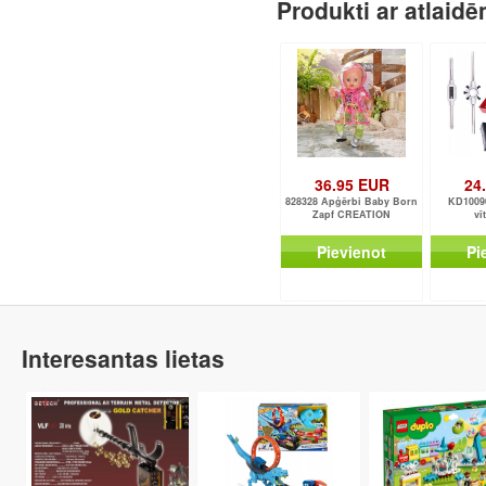
Produkti ar atlaid
36.95 EUR
24
828328 Apģērbi Baby Born
KD10090
Zapf CREATION
vī
Pievienot
Pi
Interesantas lietas