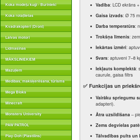
Vadība
: LCD ekrāns + 
Koka modeļu kuģi - Burinieki
Gaisa izvads
: Ø 75 
Koka rotaļlietas
Darba temperatūra
: 
Kvadrakopteri (Droni)
Trokšņa līmenis
: zem
Laivas motori
Iekārtas izmēri
: aptu
Lidmašīnas
Svars
: aptuveni 7–8 k
MĀKSLINIEKIEM
Iekļauts komplektā
: 
Mazuļiem
caurule, gaisa filtrs
Medības, makšķerēšana, tūrisms
✅
Funkcijas un priekšr
Mega Bloks
Vairāku spriegumu s
Minecraft
adapteri).
Monsters University
Ātra uzsildīšana
– pi
Zems degvielas patē
PAW PATROL
Tālvadības pults un
Play-Doh (Plastilīns)