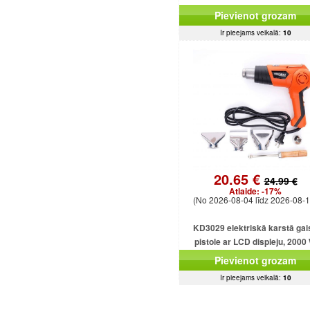
Pievienot grozam
Ir pieejams veikalā:
10
20.65 €
24.99 €
Atlaide:
-17%
(No 2026-08-04 līdz 2026-08-1
KD3029 elektriskā karstā gai
pistole ar LCD displeju, 2000
Pievienot grozam
Ir pieejams veikalā:
10