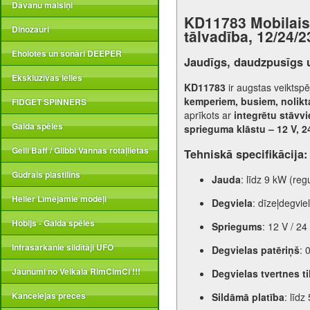
Dāvanu maisiņi
KD11783 Mobilais d
Dinozauri
tālvadība, 12/24/2
Eholotes un sonāri DEEPER
Jaudīgs, daudzpusīgs u
Ekskluzīvas lelles
KD11783
ir augstas veiktsp
kemperiem, busiem, nolikt
FIDGET SPINNERS
aprīkots ar
integrētu stāvvi
Galda spēles
sprieguma klāstu – 12 V, 2
Gelli Baff / Glibbi Vannas rotaļlietas
Tehniskā specifikācija:
Gudrais plastilīns
Jauda
: līdz 9 kW (re
Heller Līmējamie modeļi
Degviela
: dīzeļdegvie
Hobijs - Galda spēles
Spriegums
: 12 V / 24
Infrasarkanie sildītāji UFO
Degvielas patēriņš
: 
Jaunumi no Veikala RimCimCi !!!
Degvielas tvertnes t
Kancelejas preces
Sildāmā platība
: līd