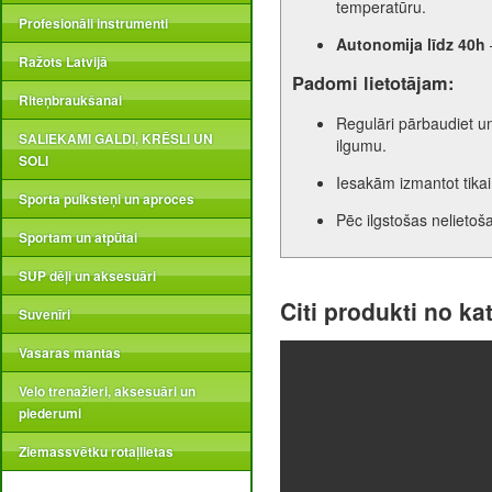
temperatūru.
Profesionāli instrumenti
Autonomija līdz 40h
Ražots Latvijā
Padomi lietotājam:
Riteņbraukšanai
Regulāri pārbaudiet un
SALIEKAMI GALDI, KRĒSLI UN
ilgumu.
SOLI
Iesakām izmantot tikai 
Sporta pulksteņi un aproces
Pēc ilgstošas nelietoš
Sportam un atpūtai
SUP dēļi un aksesuāri
Citi produkti no ka
Suvenīri
Vasaras mantas
Velo trenažieri, aksesuāri un
piederumi
Ziemassvētku rotaļlietas