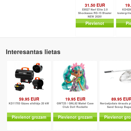
31.50 EUR
19
E9527 Nerf Elite 2.0
KD4200
Shockwave RD-15 Blaster
tostergril
NEW 2020!
Pievienot
Pi
Interesantas lietas
59.95 EUR
19.95 EUR
89.95 EU
KD11703 Gāzes sildītājs 20 kW
GWT25 / GNL82 Mattel Cave
Nerūsējošais tērauds 
Club Doll Rockelle
Sand Scoop Baga
Pievienot grozam
Pievienot grozam
Pievienot gr