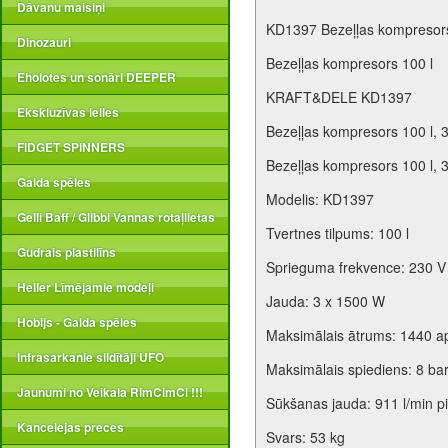
Dāvanu maisiņi
KD1397 Bezeļļas kompresors 1
Dinozauri
Bezeļļas kompresors 100 l
Eholotes un sonāri DEEPER
KRAFT&DELE KD1397
Ekskluzīvas lelles
Bezeļļas kompresors 100 l, 3 
FIDGET SPINNERS
Bezeļļas kompresors 100 l, 
Galda spēles
Modelis: KD1397
Gelli Baff / Glibbi Vannas rotaļlietas
Tvertnes tilpums: 100 l
Gudrais plastilīns
Sprieguma frekvence: 230 V 
Heller Līmējamie modeļi
Jauda: 3 x 1500 W
Hobijs - Galda spēles
Maksimālais ātrums: 1440 ap
Infrasarkanie sildītāji UFO
Maksimālais spiediens: 8 ba
Jaunumi no Veikala RimCimCi !!!
Sūkšanas jauda: 911 l/min pie
Kancelejas preces
Svars: 53 kg