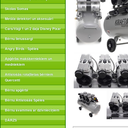
Skolas Somas
Metāla detektori un aksesuāri
Cars/Vāģi 1 un 2 daļa Disney Pixar
Bērnu lietussargi
Angry Birds - Spēles
Apģērbs makšķerniekiem un
medniekiem
Attīstošās rotaļlietas bērniem
Quercetti
Bērnu apģērbi
Bērnu Attīstošās Spēles
Bērnu švammes ar dzīvnieciņiem
DĀRZS