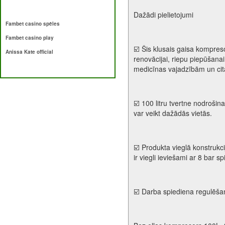
Dažādi pielietojumi
Fambet casino spēles
Fambet casino play
☑️ Šis klusais gaisa kompres
Anissa Kate official
renovācijai, riepu piepūšanai
medicīnas vajadzībām un ci
☑️ 100 litru tvertne nodroš
var veikt dažādās vietās.
☑️ Produkta vieglā konstrukcij
ir viegli ieviešami ar 8 bar 
☑️ Darba spiediena regulēšan