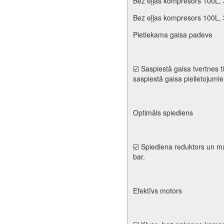
Bez eļļas kompresors 100L, 3
Bez eļļas kompresors 100L, 3
Pietiekama gaisa padeve
☑️ Saspiestā gaisa tvertnes t
saspiestā gaisa pielietojumi
Optimāls spiediens
☑️ Spiediena reduktors un ma
bar.
Efektīvs motors