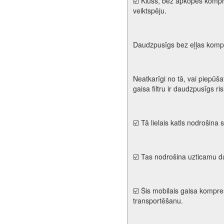
☑️ Kluss, bez apkopes komp
veiktspēju.
Daudzpusīgs bez eļļas kompre
Neatkarīgi no tā, vai piepūša
gaisa filtru ir daudzpusīgs ri
☑️ Tā lielais katls nodrošina
☑️ Tas nodrošina uzticamu d
☑️ Šis mobilais gaisa kompreso
transportēšanu.