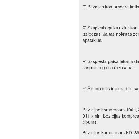
☑️ Bezeļļas kompresora katlam
☑️ Saspiests gaiss uztur kom
izslēdzas. Ja tas nokrītas z
apstākļus.
☑️ Saspiestā gaisa iekārta d
saspiesta gaisa ražošanai.
☑️ Šis modelis ir pierādījis s
Bez eļļas kompresors 100 l, 3
911 l/min. Bez eļļas kompreso
tilpums.
Bez eļļas kompresors KD139