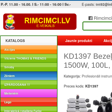
P.-P. 11.00 - 16.00. I S.- 11:00 - 16:00 I Sv.-
E-pasts:
tnt92@in
Rimcimci
Jobs at sea and maritime vacancies
KATALOGS
Jaunie produkti
Akci
Akcijas
KD1397 Bezeļļ
Vilciens THOMAS & FRIENDS
1500W, 100L, 
Smoby
Zēniem
Kategorija:
Profesionāli instru
IZPĀRDOŠANA !!!
Preces kods:
KD1397
Meitenēm
Lego
Interaktīvā rotaļlieta Furby