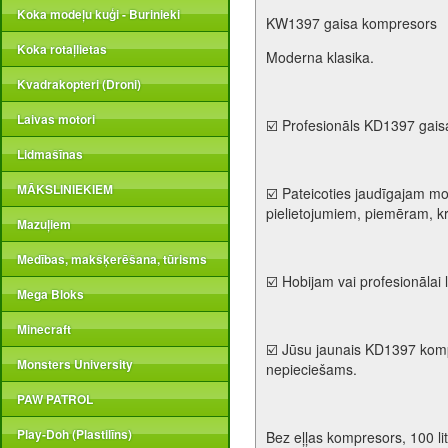
Koka modeļu kuģi - Burinieki
KW1397 gaisa kompresors
Koka rotaļlietas
Moderna klasika.
Kvadrakopteri (Droni)
Laivas motori
☑️ Profesionāls KD1397 gaisa
Lidmašīnas
MĀKSLINIEKIEM
☑️ Pateicoties jaudīgajam mo
pielietojumiem, piemēram, kr
Mazuļiem
Medības, makšķerēšana, tūrisms
☑️ Hobijam vai profesionālai 
Mega Bloks
Minecraft
☑️ Jūsu jaunais KD1397 komp
Monsters University
nepieciešams.
PAW PATROL
Play-Doh (Plastilīns)
Bez eļļas kompresors, 100 litr