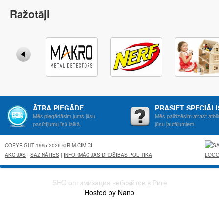
Ražotāji
ĀTRA PIEGĀDE
PRASIET SPECIĀL
Mēs piegādāsim jums jūsu
Mēs palidzēsim atrast atbil
pasūtījumu īsā laikā.
jūsu jautājumiem.
COPYRIGHT 1995-2026 © RIM CIM CI
AKCIJAS
|
SAZINĀTIES
|
INFORMĀCIJAS DROŠIBAS POLITIKA
SEO оптимизация вебсайтов в Риге
Hosted by Nano