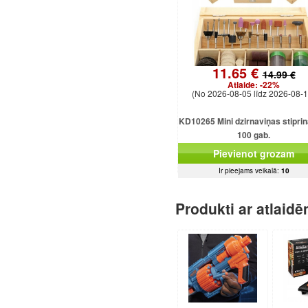
11.65 €
14.99 €
Atlaide:
-22%
(No 2026-08-05 līdz 2026-08-1
KD10265 Mini dzirnaviņas stipri
100 gab.
Pievienot grozam
Ir pieejams veikalā:
10
Produkti ar atlaid