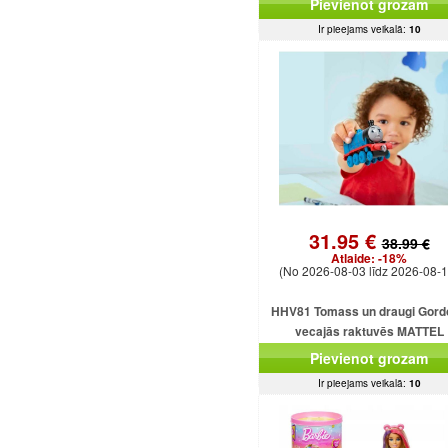
Pievienot grozam
Ir pieejams veikalā:
10
31.95 €
38.99 €
Atlaide:
-18%
(No 2026-08-03 līdz 2026-08-1
HHV81 Tomass un draugi Gord
vecajās raktuvēs MATTEL
Pievienot grozam
Ir pieejams veikalā:
10