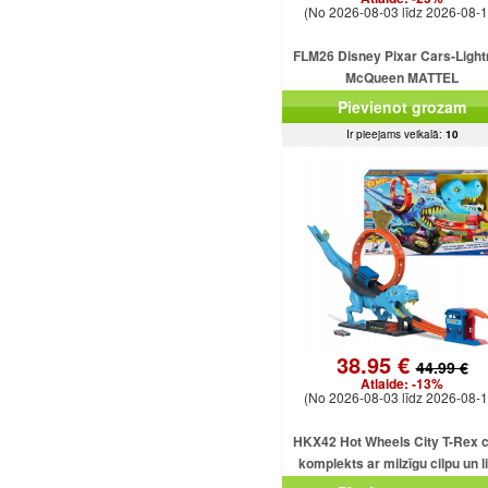
(No 2026-08-03 līdz 2026-08-1
FLM26 Disney Pixar Cars-Light
McQueen MATTEL
Pievienot grozam
Ir pieejams veikalā:
10
38.95 €
44.99 €
Atlaide:
-13%
(No 2026-08-03 līdz 2026-08-1
HKX42 Hot Wheels City T-Rex c
komplekts ar milzīgu cilpu un l
dinozauru