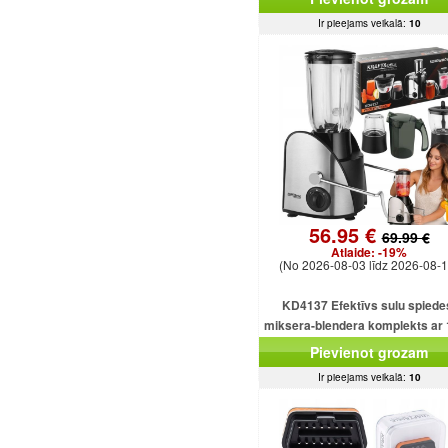
Ir pieejams veikalā:
10
56.95 €
69.99 €
Atlaide:
-19%
(No 2026-08-03 līdz 2026-08-1
KD4137 Efektīvs sulu spiede
miksera-blendera komplekts ar
ml ietilpību un 1500 W smalcinā
Pievienot grozam
Ir pieejams veikalā:
10