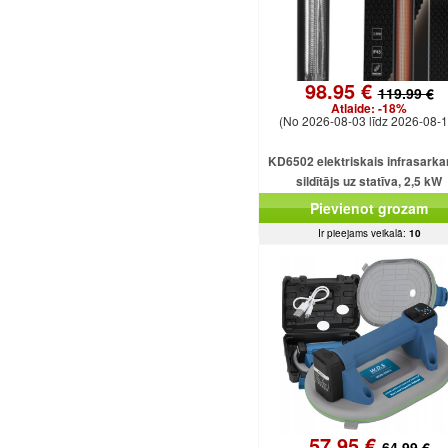
98.95 €
119.99 €
Atlaide:
-18%
(No 2026-08-03 līdz 2026-08-1
KD6502 elektriskais infrasarka
sildītājs uz statīva, 2,5 kW
Pievienot grozam
Ir pieejams veikalā:
10
57.95 €
64.99 €