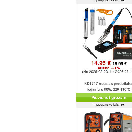
Ir pieejams veikalā:
10
14.95 €
18.99 €
Atlaide:
-21%
(No 2026-08-03 līdz 2026-08-1
KD1717 Augstas precizitāte
lodāmurs 80W, 220-480°C
Pievienot grozam
Ir pieejams veikalā:
10