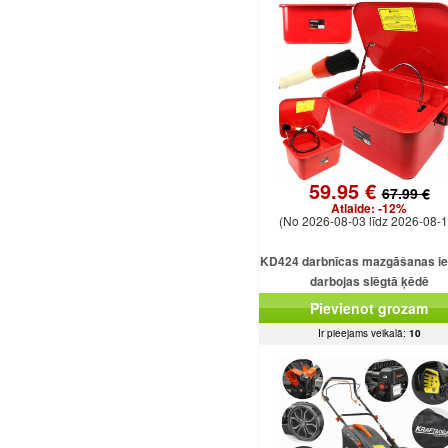
59.95 €
67.99 €
Atlaide:
-12%
(No 2026-08-03 līdz 2026-08-1
KD424 darbnīcas mazgāšanas ie
darbojas slēgtā ķēdē
Pievienot grozam
Ir pieejams veikalā:
10