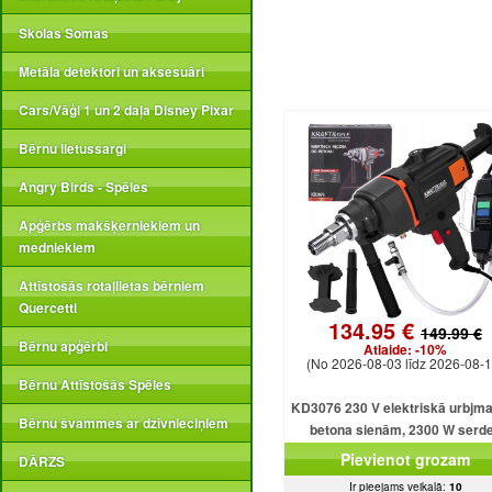
Skolas Somas
Metāla detektori un aksesuāri
Cars/Vāģi 1 un 2 daļa Disney Pixar
Bērnu lietussargi
Angry Birds - Spēles
Apģērbs makšķerniekiem un
medniekiem
Attīstošās rotaļlietas bērniem
Quercetti
134.95 €
149.99 €
Bērnu apģērbi
Atlaide:
-10%
(No 2026-08-03 līdz 2026-08-1
Bērnu Attīstošās Spēles
KD3076 230 V elektriskā urbjm
Bērnu švammes ar dzīvnieciņiem
betona sienām, 2300 W serd
urbjmašīna ar dzesēšanu
Pievienot grozam
DĀRZS
Ir pieejams veikalā:
10