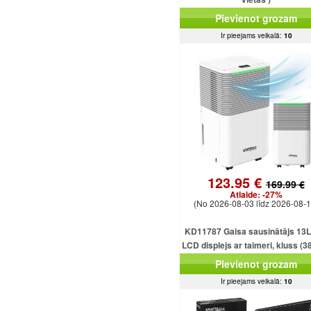
Pievienot grozam
Ir pieejams veikalā:
10
123.95 €
169.99 €
Atlaide:
-27%
(No 2026-08-03 līdz 2026-08-1
KD11787 Gaisa sausinātājs 13L
LCD displejs ar taimeri, kluss (3
2,5 l tvertne
Pievienot grozam
Ir pieejams veikalā:
10