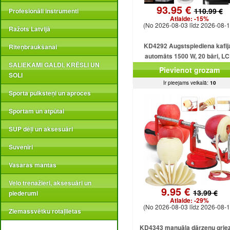
93.95 €
110.99 €
Profesionāli instrumenti
Atlaide:
-15%
(No 2026-08-03 līdz 2026-08-1
Ražots Latvijā
KD4292 Augstspiediena kafij
Riteņbraukšanai
automāts 1500 W, 20 bāri, L
SALIEKAMI GALDI, KRĒSLI UN
displejs
Pievienot grozam
SOLI
Ir pieejams veikalā:
10
Sporta pulksteņi un aproces
Sportam un atpūtai
SUP dēļi un aksesuāri
Suvenīri
Vasaras mantas
Velo trenažieri, aksesuāri un
9.95 €
13.99 €
piederumi
Atlaide:
-29%
(No 2026-08-03 līdz 2026-08-1
Ziemassvētku rotaļlietas
KD4343 manuāla dārzeņu griez