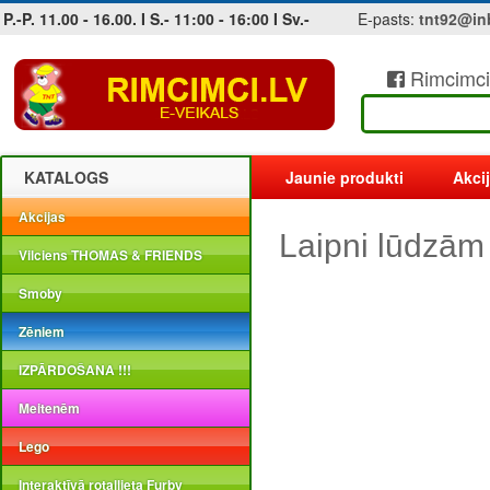
P.-P. 11.00 - 16.00. I S.- 11:00 - 16:00 I Sv.-
E-pasts:
tnt92@in
Rimcimci
Jobs at sea and maritime vacancies
KATALOGS
Jaunie produkti
Akci
Akcijas
Laipni lūdzām
Vilciens THOMAS & FRIENDS
Smoby
Zēniem
IZPĀRDOŠANA !!!
Meitenēm
Lego
Interaktīvā rotaļlieta Furby