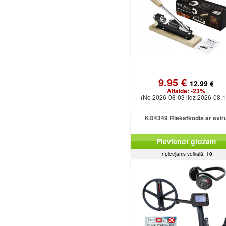
9.95 €
12.99 €
Atlaide:
-23%
(No 2026-08-03 līdz 2026-08-1
KD4349 Riekstkodis ar svir
Pievienot grozam
Ir pieejams veikalā:
10