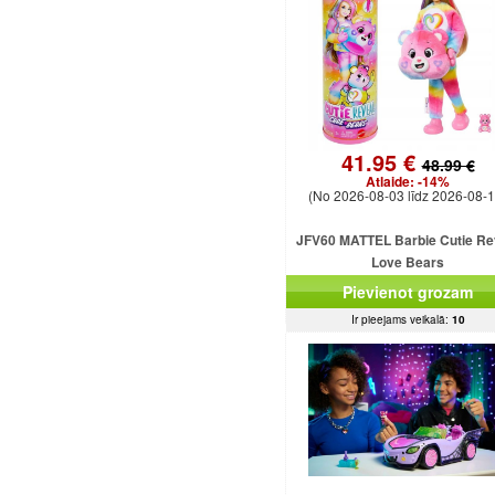
41.95 €
48.99 €
Atlaide:
-14%
(No 2026-08-03 līdz 2026-08-1
JFV60 MATTEL Barbie Cutie Re
Love Bears
Pievienot grozam
Ir pieejams veikalā:
10