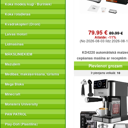
Koka modeļu kuģi - Burinieki
Koka rotaļlietas
Kvadrakopteri (Droni)
79.95 €
89.99 €
Laivas motori
Atlaide:
-11%
(No 2026-08-03 līdz 2026-08-1
Lidmašīnas
KD4220 automātiskā maize
MĀKSLINIEKIEM
cepšanas mašīna ar receptēm 
programmām + saldējumu
Mazuļiem
Pievienot grozam
Ir pieejams veikalā:
10
Medības, makšķerēšana, tūrisms
Mega Bloks
Minecraft
Monsters University
PAW PATROL
Play-Doh (Plastilīns)