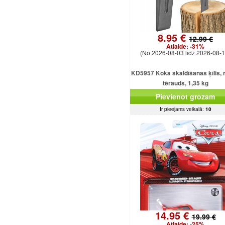
8.95 €
12.99 €
Atlaide:
-31%
(No 2026-08-03 līdz 2026-08-1
KD5957 Koka skaldīšanas ķīlis, r
tērauds, 1,35 kg
Pievienot grozam
Ir pieejams veikalā:
10
14.95 €
19.99 €
Atlaide:
-25%