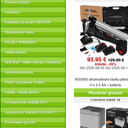
Dāvanu maisiņi
Dinozauri
Eholotes un sonāri DEEPER
Ekskluzīvas lelles
FIDGET SPINNERS
Galda spēles
93.95 €
129.99 €
Gelli Baff / Glibbi Vannas rotaļlietas
Atlaide:
-28%
(No 2026-08-03 līdz 2026-08-1
Gudrais plastilīns
KD3592 akumulatora tauku pisto
Heller Līmējamie modeļi
V x 2 3 Ah + koferis
Hobijs - Galda spēles
Pievienot grozam
Ir pieejams veikalā:
10
Infrasarkanie sildītāji UFO
Jaunumi no Veikala RimCimCi !!!
Kancelejas preces