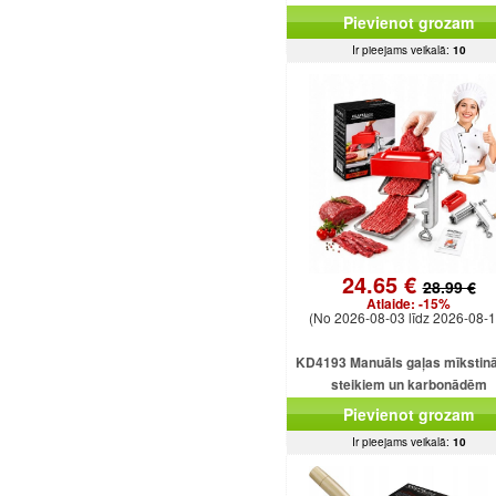
Pievienot grozam
Ir pieejams veikalā:
10
24.65 €
28.99 €
Atlaide:
-15%
(No 2026-08-03 līdz 2026-08-1
KD4193 Manuāls gaļas mīkstinā
steikiem un karbonādēm
Pievienot grozam
Ir pieejams veikalā:
10