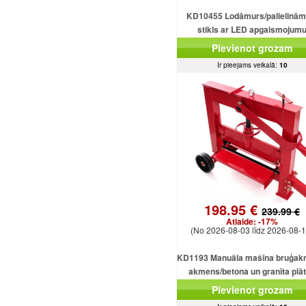
KD10455 Lodāmurs/palielinām
stikls ar LED apgaismojum
Pievienot grozam
Ir pieejams veikalā:
10
198.95 €
239.99 €
Atlaide:
-17%
(No 2026-08-03 līdz 2026-08-1
KD1193 Manuāla mašīna bruģak
akmens/betona un granīta plā
griešanai
Pievienot grozam