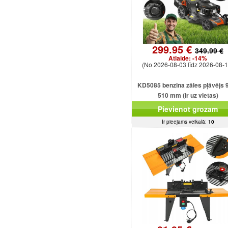
299.95 €
349.99 €
Atlaide:
-14%
(No 2026-08-03 līdz 2026-08-1
KD5085 benzīna zāles pļāvējs 
510 mm (ir uz vietas)
Pievienot grozam
Ir pieejams veikalā:
10