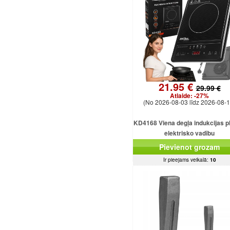
21.95 €
29.99 €
Atlaide:
-27%
(No 2026-08-03 līdz 2026-08-1
KD4168 Viena degļa indukcijas pl
elektrisko vadību
Pievienot grozam
Ir pieejams veikalā:
10