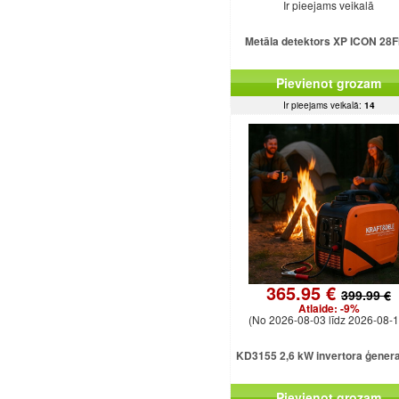
Ir pieejams veikalā
Metāla detektors XP ICON 28
Pievienot grozam
Ir pieejams veikalā:
14
365.95 €
399.99 €
Atlaide:
-9%
(No 2026-08-03 līdz 2026-08-1
KD3155 2,6 kW invertora ģener
Pievienot grozam