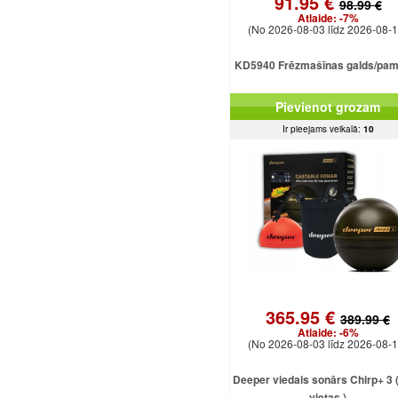
91.95 €
98.99 €
Atlaide:
-7%
(No 2026-08-03 līdz 2026-08-1
KD5940 Frēzmašīnas galds/pam
Pievienot grozam
Ir pieejams veikalā:
10
365.95 €
389.99 €
Atlaide:
-6%
(No 2026-08-03 līdz 2026-08-1
Deeper viedais sonārs Chirp+ 3 ( 
vietas )