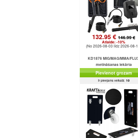
132.95 €
146.99 €
Atlaide:
-10%
(No 2026-08-03 līdz 2026-08-1
KD1876 MIG/MAG/MMA/FLU
metināšanas iekārta
Pievienot grozam
Ir pieejams veikalā:
10