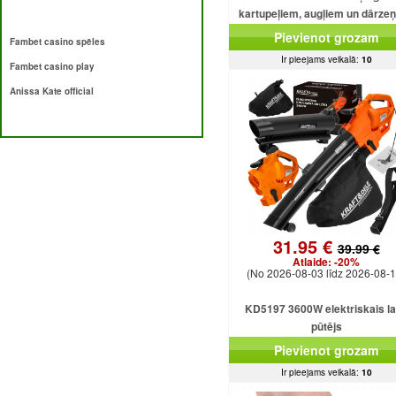
kartupeļiem, augļiem un dārze
Pievienot grozam
Fambet casino spēles
Ir pieejams veikalā:
10
Fambet casino play
Anissa Kate official
31.95 €
39.99 €
Atlaide:
-20%
(No 2026-08-03 līdz 2026-08-1
KD5197 3600W elektriskais l
pūtējs
Pievienot grozam
Ir pieejams veikalā:
10