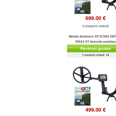
699.00 €
Ir pieejams veikalā
Metāla detektors XP ICONX 28F
WSA2 ST bezvadu austiņas
Pievienot grozam
Ir pieejams veikalā:
14
499.00 €