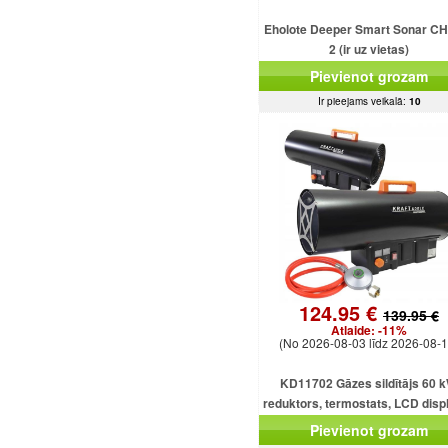
Eholote Deeper Smart Sonar C
2 (ir uz vietas)
Pievienot grozam
Ir pieejams veikalā:
10
124.95 €
139.95 €
Atlaide:
-11%
(No 2026-08-03 līdz 2026-08-1
KD11702 Gāzes sildītājs 60 k
reduktors, termostats, LCD displ
gāzes šļūtene, ventilators
Pievienot grozam