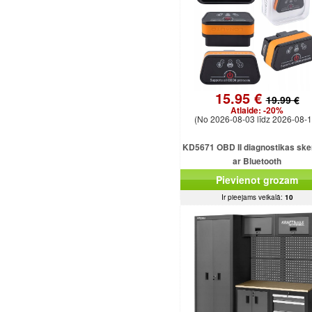
15.95 €
19.99 €
Atlaide:
-20%
(No 2026-08-03 līdz 2026-08-1
KD5671 OBD II diagnostikas ske
ar Bluetooth
Pievienot grozam
Ir pieejams veikalā:
10