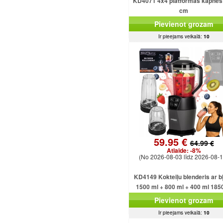
KD4071 4x4 platformas kāpnes
cm
Pievienot grozam
Ir pieejams veikalā:
10
59.95 €
64.99 €
Atlaide:
-8%
(No 2026-08-03 līdz 2026-08-1
KD4149 Kokteiļu blenderis ar b
1500 ml + 800 ml + 400 ml 185
Pievienot grozam
Ir pieejams veikalā:
10