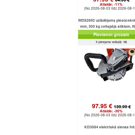
Atlaide:
-11%
(No 2026-08-03 līdz 2026-08-1
WDS2692 uzlādējams piesūcekni
mm, 300 kg celtspēja stiklam, f
un loksnēm
Pievienot grozam
Ir pieejams veikalā:
10
97.95 €
139.99 €
Atlaide:
-30%
(No 2026-08-03 līdz 2026-08-1
KD3084 elektriskā sienas frē