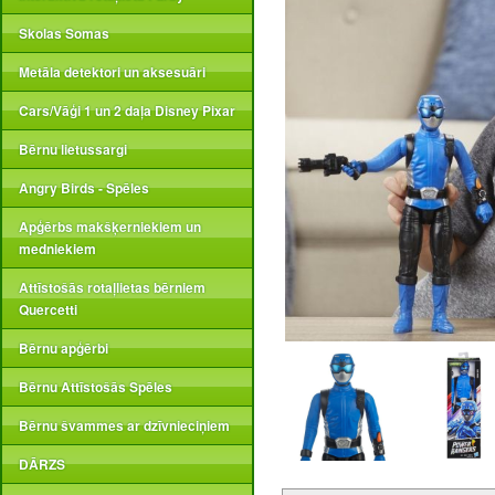
Skolas Somas
Metāla detektori un aksesuāri
Cars/Vāģi 1 un 2 daļa Disney Pixar
Bērnu lietussargi
Angry Birds - Spēles
Apģērbs makšķerniekiem un
medniekiem
Attīstošās rotaļlietas bērniem
Quercetti
Bērnu apģērbi
Bērnu Attīstošās Spēles
Bērnu švammes ar dzīvnieciņiem
DĀRZS