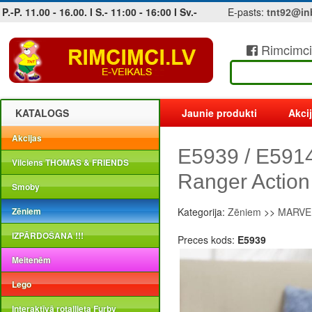
P.-P. 11.00 - 16.00. I S.- 11:00 - 16:00 I Sv.-
E-pasts:
tnt92@in
Rimcimci
Jobs at sea and maritime vacancies
KATALOGS
Jaunie produkti
Akci
Akcijas
E5939 / E591
Vilciens THOMAS & FRIENDS
Ranger Action
Smoby
Zēniem
Kategorija:
Zēniem
>>
MARVEL
IZPĀRDOŠANA !!!
Preces kods:
E5939
Meitenēm
Lego
Interaktīvā rotaļlieta Furby