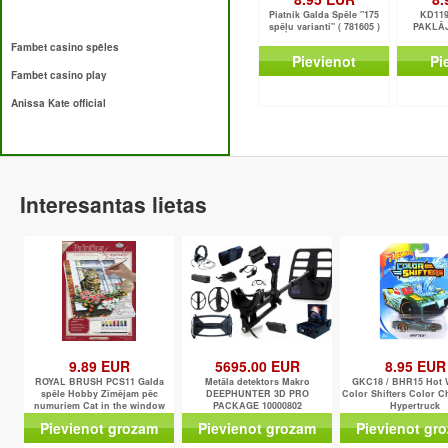
Piatnik Galda Spēle "175
KD119
spēļu varianti" ( 781605 )
PAKLĀJ
Fambet casino spēles
Pievienot
Pi
Fambet casino play
Anissa Kate official
Interesantas lietas
9.89 EUR
5695.00 EUR
8.95 EUR
ROYAL BRUSH PCS11 Galda
Metāla detektors Makro
GKC18 / BHR15 Hot 
spēle Hobby Zīmējam pēc
DEEPHUNTER 3D PRO
Color Shifters Color C
numuriem Cat in the window
PACKAGE 10000802
Hypertruck
Pievienot grozam
Pievienot grozam
Pievienot gr