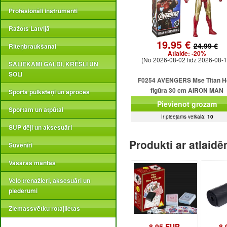
Profesionāli instrumenti
Ražots Latvijā
19.95 €
24.99 €
Riteņbraukšanai
Atlaide:
-20%
(No 2026-08-02 līdz 2026-08-1
SALIEKAMI GALDI, KRĒSLI UN
SOLI
F0254 AVENGERS Mse Titan H
figūra 30 cm AIRON MAN
Sporta pulksteņi un aproces
Pievienot grozam
Sportam un atpūtai
Ir pieejams veikalā:
10
SUP dēļi un aksesuāri
Produkti ar atlaid
Suvenīri
Vasaras mantas
Velo trenažieri, aksesuāri un
piederumi
Ziemassvētku rotaļlietas
8.95 EUR
8.