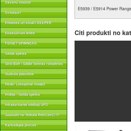
Dāvanu maisiņi
E5939 / E5914 Power Ranger
Dinozauri
Eholotes un sonāri DEEPER
Citi produkti no ka
Ekskluzīvas lelles
FIDGET SPINNERS
Galda spēles
Gelli Baff / Glibbi Vannas rotaļlietas
Gudrais plastilīns
Heller Līmējamie modeļi
Hobijs - Galda spēles
Infrasarkanie sildītāji UFO
Jaunumi no Veikala RimCimCi !!!
Kancelejas preces