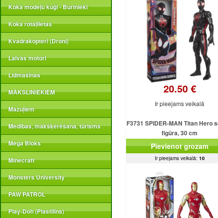
Koka modeļu kuģi - Burinieki
Koka rotaļlietas
Kvadrakopteri (Droni)
Laivas motori
Lidmašīnas
20.50 €
MĀKSLINIEKIEM
Ir pieejams veikalā
Mazuļiem
F3731 SPIDER-MAN Titan Hero sē
Medības, makšķerēšana, tūrisms
figūra, 30 cm
Mega Bloks
Pievienot grozam
Ir pieejams veikalā:
10
Minecraft
Monsters University
PAW PATROL
Play-Doh (Plastilīns)