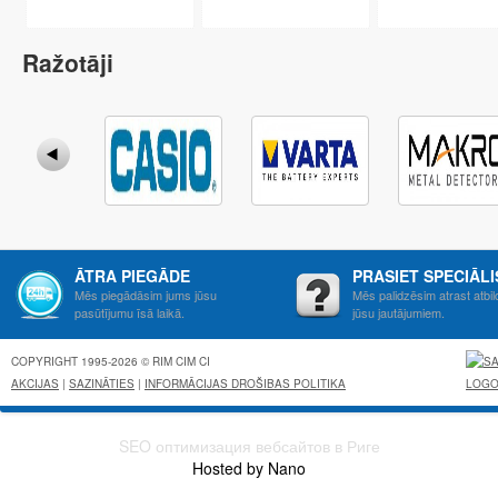
Ražotāji
ĀTRA PIEGĀDE
PRASIET SPECIĀL
Mēs piegādāsim jums jūsu
Mēs palidzēsim atrast atbil
pasūtījumu īsā laikā.
jūsu jautājumiem.
COPYRIGHT 1995-2026 © RIM CIM CI
AKCIJAS
|
SAZINĀTIES
|
INFORMĀCIJAS DROŠIBAS POLITIKA
SEO оптимизация вебсайтов в Риге
Hosted by Nano