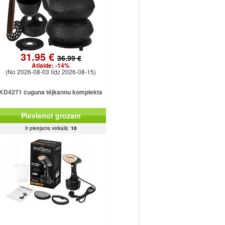
31.95 €
36.99 €
Atlaide:
-14%
(No 2026-08-03 līdz 2026-08-15)
KD4271 čuguna tējkannu komplekts
Pievienot grozam
Ir pieejams veikalā:
10