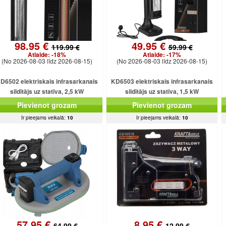
98.95 €
49.95 €
119.99 €
59.99 €
Atlaide:
-18%
Atlaide:
-17%
(No 2026-08-03 līdz 2026-08-15)
(No 2026-08-03 līdz 2026-08-15)
D6502 elektriskais infrasarkanais
KD6503 elektriskais infrasarkanais
sildītājs uz statīva, 2,5 kW
sildītājs uz statīva, 1,5 kW
Pievienot grozam
Pievienot grozam
Ir pieejams veikalā:
10
Ir pieejams veikalā:
10
57.95 €
8.95 €
64.99 €
12.99 €