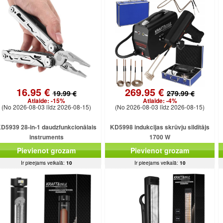
16.95 €
269.95 €
19.99 €
279.99 €
Atlaide:
-15%
Atlaide:
-4%
(No 2026-08-03 līdz 2026-08-15)
(No 2026-08-03 līdz 2026-08-15)
D5939 28-in-1 daudzfunkcionālais
KD5998 indukcijas skrūvju sildītājs
instruments
1700 W
Pievienot grozam
Pievienot grozam
Ir pieejams veikalā:
10
Ir pieejams veikalā:
10