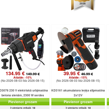
134.95 €
39.95 €
149.99 €
46.99 €
Atlaide:
-10%
Atlaide:
-15%
(No 2026-08-03 līdz 2026-08-15)
(No 2026-08-03 līdz 2026-08-15)
D3076 230 V elektriskā urbjmašīna
KD3161 akumulatora leņķa slīpmašīna
betona sienām, 2300 W serdes
2x12V
urbjmašīna ar dzesēšanu
Pievienot grozam
Pievienot grozam
Ir pieejams veikalā:
10
Ir pieejams veikalā:
10