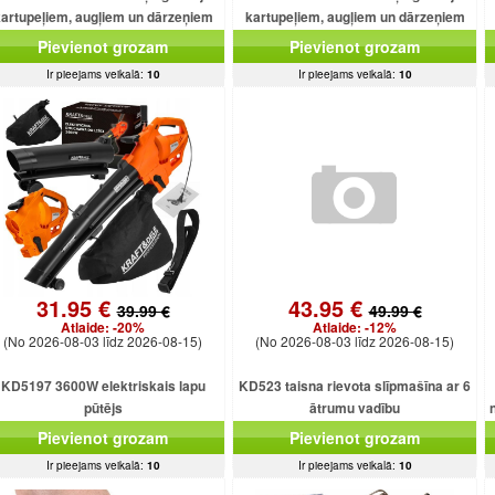
artupeļiem, augļiem un dārzeņiem
kartupeļiem, augļiem un dārzeņiem
Pievienot grozam
Pievienot grozam
Ir pieejams veikalā:
10
Ir pieejams veikalā:
10
31.95 €
43.95 €
39.99 €
49.99 €
Atlaide:
-20%
Atlaide:
-12%
(No 2026-08-03 līdz 2026-08-15)
(No 2026-08-03 līdz 2026-08-15)
KD5197 3600W elektriskais lapu
KD523 taisna rievota slīpmašīna ar 6
pūtējs
ātrumu vadību
Pievienot grozam
Pievienot grozam
Ir pieejams veikalā:
10
Ir pieejams veikalā:
10