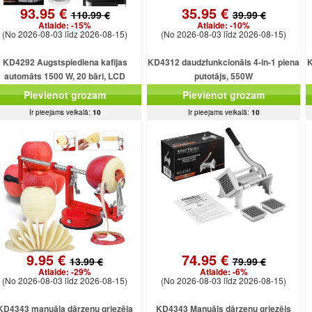
93.95 €
35.95 €
110.99 €
39.99 €
Atlaide:
-15%
Atlaide:
-10%
(No 2026-08-03 līdz 2026-08-15)
(No 2026-08-03 līdz 2026-08-15)
KD4292 Augstspiediena kafijas
KD4312 daudzfunkcionāls 4-in-1 piena
K
automāts 1500 W, 20 bāri, LCD
putotājs, 550W
displejs
Pievienot grozam
Pievienot grozam
Ir pieejams veikalā:
10
Ir pieejams veikalā:
10
9.95 €
74.95 €
13.99 €
79.99 €
Atlaide:
-29%
Atlaide:
-6%
(No 2026-08-03 līdz 2026-08-15)
(No 2026-08-03 līdz 2026-08-15)
KD4343 manuāla dārzeņu griezēja
KD4343 Manuāls dārzeņu griezējs