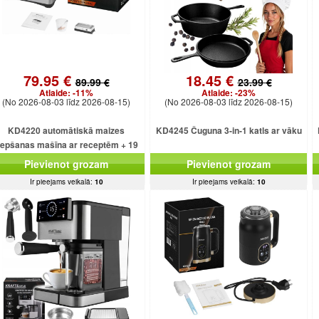
79.95 €
18.45 €
89.99 €
23.99 €
Atlaide:
-11%
Atlaide:
-23%
(No 2026-08-03 līdz 2026-08-15)
(No 2026-08-03 līdz 2026-08-15)
KD4220 automātiskā maizes
KD4245 Čuguna 3-in-1 katls ar vāku
epšanas mašīna ar receptēm + 19
programmām + saldējumu
Pievienot grozam
Pievienot grozam
Ir pieejams veikalā:
10
Ir pieejams veikalā:
10