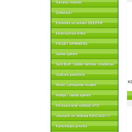
Dāvanu maisiņi
Dinozauri
Eholotes un sonāri DEEPER
Ekskluzīvas lelles
FIDGET SPINNERS
Galda spēles
Gelli Baff / Glibbi Vannas rotaļlietas
Gudrais plastilīns
KD
Heller Līmējamie modeļi
Hobijs - Galda spēles
Infrasarkanie sildītāji UFO
Jaunumi no Veikala RimCimCi !!!
Kancelejas preces