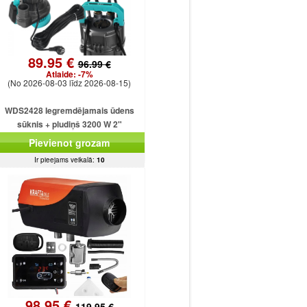
89.95 €
96.99 €
Atlaide:
-7%
(No 2026-08-03 līdz 2026-08-15)
WDS2428 Iegremdējamais ūdens
sūknis + pludiņš 3200 W 2"
Pievienot grozam
Ir pieejams veikalā:
10
98.95 €
119.95 €