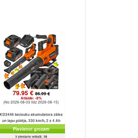
79.95 €
86.99 €
Atlaide:
-8%
(No 2026-08-03 līdz 2026-08-15)
KD3446 bezsuku akumulatora zāles
un lapu pūtējs, 330 km/h, 2 x 4 Ah
akumulatori.
Pievienot grozam
Ir pieejams veikalā:
10