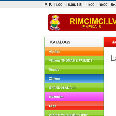
P.-P. 11.00 - 16.00. I S.- 11:00 - 16:00 I Sv.
Jobs at sea and maritime vacancies
KATALOGS
Ja
Akcijas
L
Vilciens THOMAS & FRIENDS
Smoby
Zēniem
IZPĀRDOŠANA !!!
Meitenēm
Lego
Interaktīvā rotaļlieta Furby