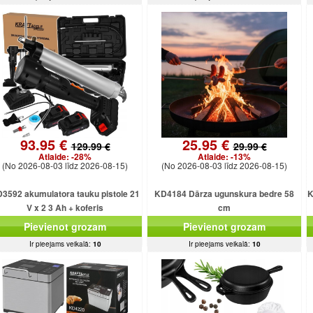
93.95 €
25.95 €
129.99 €
29.99 €
Atlaide:
-28%
Atlaide:
-13%
(No 2026-08-03 līdz 2026-08-15)
(No 2026-08-03 līdz 2026-08-15)
3592 akumulatora tauku pistole 21
KD4184 Dārza ugunskura bedre 58
K
V x 2 3 Ah + koferis
cm
Pievienot grozam
Pievienot grozam
Ir pieejams veikalā:
10
Ir pieejams veikalā:
10