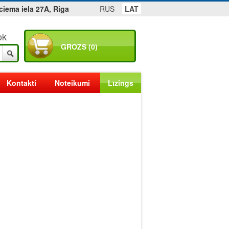
ciema iela 27A, Riga
RUS
LAT
ok
GROZS (0)
Kontakti
Noteikumi
Līzings