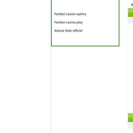
k
Fambet casino spēles
Fambet casino play
Anissa Kate official