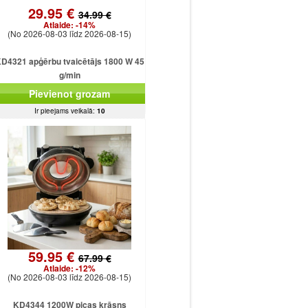
29.95 €
34.99 €
Atlaide:
-14%
(No 2026-08-03 līdz 2026-08-15)
D4321 apģērbu tvaicētājs 1800 W 45
g/min
Pievienot grozam
Ir pieejams veikalā:
10
59.95 €
67.99 €
Atlaide:
-12%
(No 2026-08-03 līdz 2026-08-15)
KD4344 1200W picas krāsns