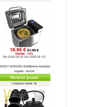
18.95 €
21.99 €
Atlaide:
-14%
(No 2026-08-03 līdz 2026-08-15)
D4221 (KD4220) Saldējuma mašīnas
uzgalis - ierīcei
Pievienot grozam
Ir pieejams veikalā:
10