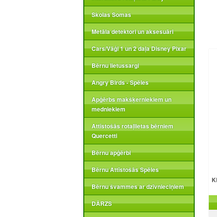
Skolas Somas
Metāla detektori un aksesuāri
Cars/Vāģi 1 un 2 daļa Disney Pixar
Bērnu lietussargi
Angry Birds - Spēles
Apģērbs makšķerniekiem un
medniekiem
Attīstošās rotaļlietas bērniem
Quercetti
Bērnu apģērbi
Bērnu Attīstošās Spēles
K
Bērnu švammes ar dzīvnieciņiem
DĀRZS