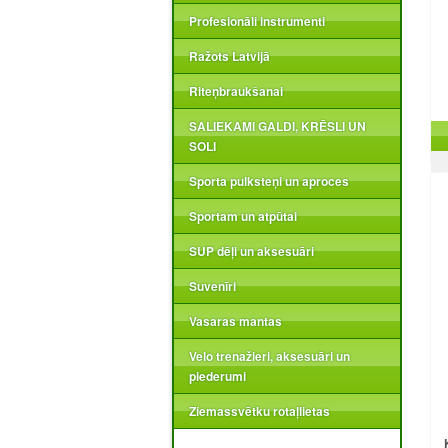
Profesionāli instrumenti
Ražots Latvijā
Riteņbraukšanai
SALIEKAMI GALDI, KRĒSLI UN
SOLI
Sporta pulksteņi un aproces
Sportam un atpūtai
SUP dēļi un aksesuāri
Suvenīri
Vasaras mantas
Velo trenažieri, aksesuāri un
piederumi
Ziemassvētku rotaļlietas