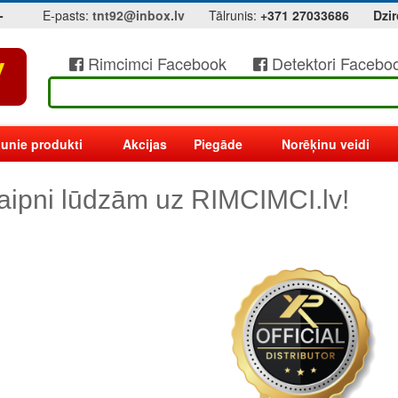
-
E-pasts:
tnt92@inbox.lv
Tālrunis:
+371 27033686
Dzir
Rimcimci Facebook
Detektori Facebo
unie produkti
Akcijas
Piegāde
Norēķinu veidi
aipni lūdzām uz RIMCIMCI.lv!