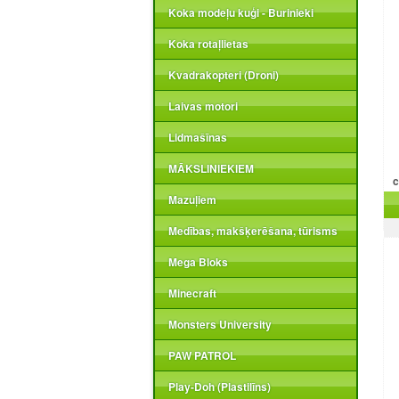
Koka modeļu kuģi - Burinieki
Koka rotaļlietas
Kvadrakopteri (Droni)
Laivas motori
Lidmašīnas
MĀKSLINIEKIEM
c
Mazuļiem
Medības, makšķerēšana, tūrisms
Mega Bloks
Minecraft
Monsters University
PAW PATROL
Play-Doh (Plastilīns)