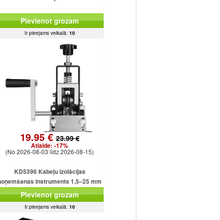
Pievienot grozam
Ir pieejams veikalā:
10
19.95 €
23.99 €
Atlaide:
-17%
(No 2026-08-03 līdz 2026-08-15)
KD5396 Kabeļu izolācijas
noņemšanas instruments 1,5–25 mm
kabeļiem
Pievienot grozam
Ir pieejams veikalā:
10