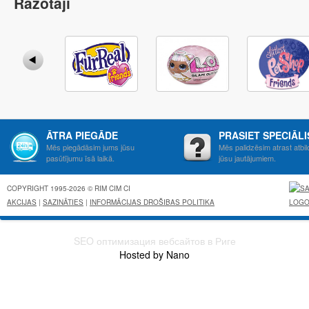
Ražotāji
ĀTRA PIEGĀDE
PRASIET SPECIĀL
Mēs piegādāsim jums jūsu
Mēs palidzēsim atrast atbil
pasūtījumu īsā laikā.
jūsu jautājumiem.
COPYRIGHT 1995-2026 © RIM CIM CI
AKCIJAS
|
SAZINĀTIES
|
INFORMĀCIJAS DROŠIBAS POLITIKA
SEO оптимизация вебсайтов в Риге
Hosted by Nano