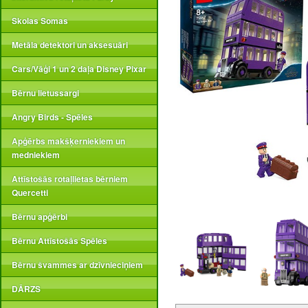
Skolas Somas
Metāla detektori un aksesuāri
Cars/Vāģi 1 un 2 daļa Disney Pixar
Bērnu lietussargi
Angry Birds - Spēles
Apģērbs makšķerniekiem un
medniekiem
Attīstošās rotaļlietas bērniem
Quercetti
Bērnu apģērbi
Bērnu Attīstošās Spēles
Bērnu švammes ar dzīvnieciņiem
DĀRZS