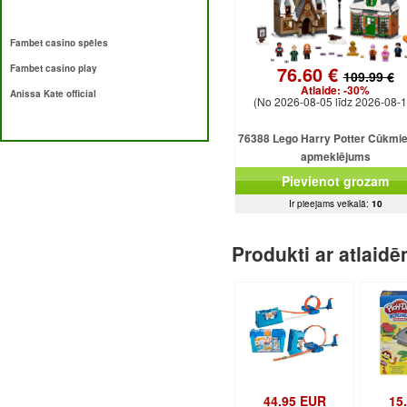
Fambet casino spēles
76.60 €
Fambet casino play
109.99 €
Atlaide:
-30%
Anissa Kate official
(No 2026-08-05 līdz 2026-08-1
76388 Lego Harry Potter Cūkmie
apmeklējums
Pievienot grozam
Ir pieejams veikalā:
10
Produkti ar atlaid
44.95 EUR
15