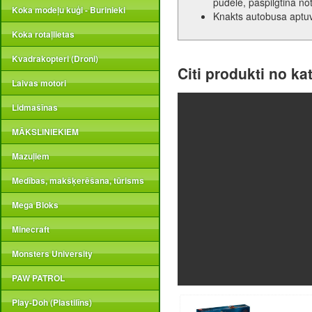
pudele, paspilgtina not
Koka modeļu kuģi - Burinieki
Knakts autobusa aptuv
Koka rotaļlietas
Kvadrakopteri (Droni)
Citi produkti no ka
Laivas motori
Lidmašīnas
MĀKSLINIEKIEM
Mazuļiem
Medības, makšķerēšana, tūrisms
Mega Bloks
Minecraft
Monsters University
PAW PATROL
Play-Doh (Plastilīns)