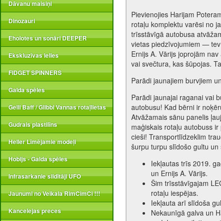
Dāvanu maisiņi
Pievienojies Harijam Potera
Dinozauri
rotaļu komplektu varēsi no j
trīsstāvīgā autobusa atvāžam
Eholotes un sonāri DEEPER
vietas piedzīvojumiem — tev 
Ernijs A. Vārijs joprojām na
Ekskluzīvas lelles
vai svečtura, kas šūpojas. T
FIDGET SPINNERS
Parādi jaunajiem burvjiem u
Galda spēles
Parādi jaunajai raganai vai
autobusu! Kad bērni ir noķēru
Gelli Baff / Glibbi Vannas rotaļlietas
Atvāžamais sānu panelis ļauj
Gudrais plastilīns
maģiskais rotaļu autobuss ir 
cieši! Transportlīdzeklim tra
Heller Līmējamie modeļi
šurpu turpu slīdošo gultu un 
Hobijs - Galda spēles
Iekļautas trīs 2019. g
un Ernijs A. Vārijs.
Infrasarkanie sildītāji UFO
Šim trīsstāvīgajam L
rotaļu iespējas.
Jaunumi no Veikala RimCimCi !!!
Iekļauta arī slīdoša g
Kancelejas preces
Nekaunīgā galva un Hari