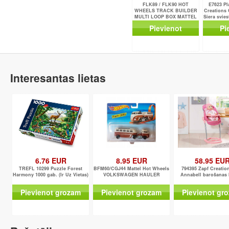
FLK89 / FLK90 HOT
E7623 Pl
WHEELS TRACK BUILDER
Creations
MULTI LOOP BOX MATTEL
Siera svie
Pievienot
Pi
Interesantas lietas
6.76 EUR
8.95 EUR
58.95 EU
TREFL 10299 Puzzle Forest
BFM60/CGJ44 Mattel Hot Wheels
794395 Zapf Creatio
Harmony 1000 gab. (Ir Uz Vietas)
VOLKSWAGEN HAULER
Annabell barošanas 
Pievienot grozam
Pievienot grozam
Pievienot gr