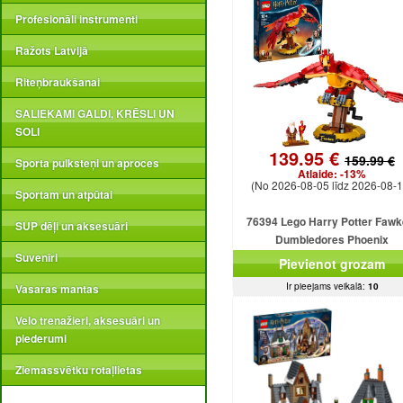
Profesionāli instrumenti
Ražots Latvijā
Riteņbraukšanai
SALIEKAMI GALDI, KRĒSLI UN
SOLI
139.95 €
159.99 €
Sporta pulksteņi un aproces
Atlaide:
-13%
(No 2026-08-05 līdz 2026-08-1
Sportam un atpūtai
76394 Lego Harry Potter Fawk
SUP dēļi un aksesuāri
Dumbledores Phoenix
Suvenīri
Pievienot grozam
Ir pieejams veikalā:
10
Vasaras mantas
Velo trenažieri, aksesuāri un
piederumi
Ziemassvētku rotaļlietas