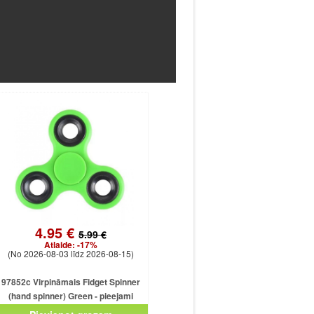
4.95 €
5.99 €
Atlaide:
-17%
(No 2026-08-03 līdz 2026-08-15)
97852c Virpināmais Fidget Spinner
(hand spinner) Green - pieejami
dažādās krāsās