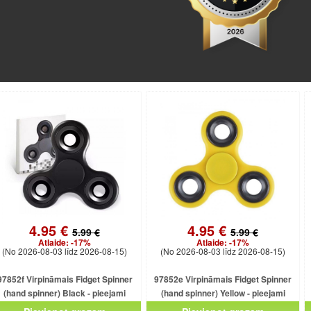
4.95 €
4.95 €
5.99 €
5.99 €
Atlaide:
-17%
Atlaide:
-17%
(No 2026-08-03 līdz 2026-08-15)
(No 2026-08-03 līdz 2026-08-15)
97852f Virpināmais Fidget Spinner
97852e Virpināmais Fidget Spinner
(hand spinner) Black - pieejami
(hand spinner) Yellow - pieejami
dažādās krāsās
dažādās krāsās