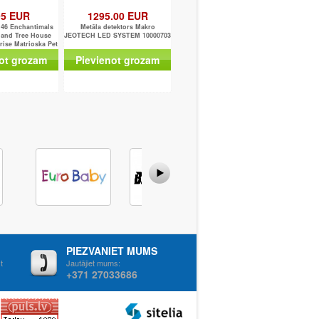
95 EUR
1295.00 EUR
46 Enchantimals
Metāla detektors Makro
 and Tree House
JEOTECH LED SYSTEM 10000703
rise Matrioska Pet
Toy Hous
ot grozam
Pievienot grozam
PIEZVANIET MUMS
t
Jautājiet mums:
+371 27033686