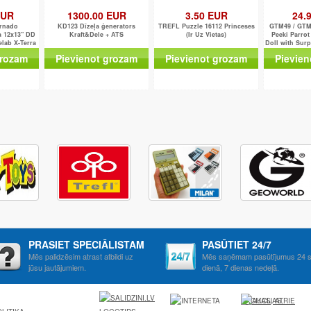
EUR
1300.00 EUR
3.50 EUR
24.
rnado
KD123 Dīzeļa ģenerators
TREFL Puzzle 16112 Princeses
GTM49 / GTM
a 12x13" DD
Kraft&Dele + ATS
(Ir Uz Vietas)
Peeki Parrot
elab X-Terra
Doll with Surp
705
and 
grozam
Pievienot grozam
Pievienot grozam
Pievien
PRASIET SPECIĀLISTAM
PASŪTIET 24/7
Mēs palidzēsim atrast atbildi uz
Mēs saņēmam pasūtījumus 24 s
jūsu jautājumiem.
dienā, 7 dienas nedeļā.
AKCIJAS, ATRIE