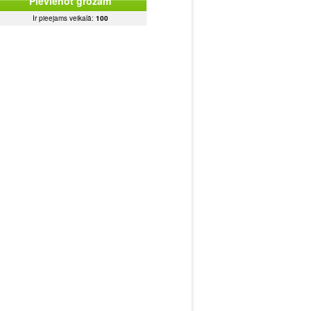
Pievienot grozam
Ir pieejams veikalā:
100