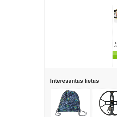
E
dē
Interesantas lietas