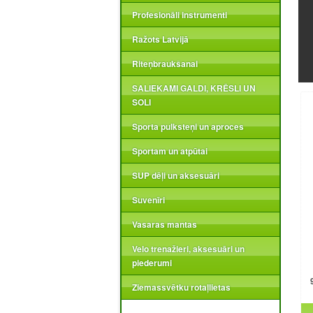
Profesionāli instrumenti
Ražots Latvijā
Riteņbraukšanai
SALIEKAMI GALDI, KRĒSLI UN
SOLI
Sporta pulksteņi un aproces
Sportam un atpūtai
SUP dēļi un aksesuāri
Suvenīri
Vasaras mantas
Velo trenažieri, aksesuāri un
piederumi
Ziemassvētku rotaļlietas