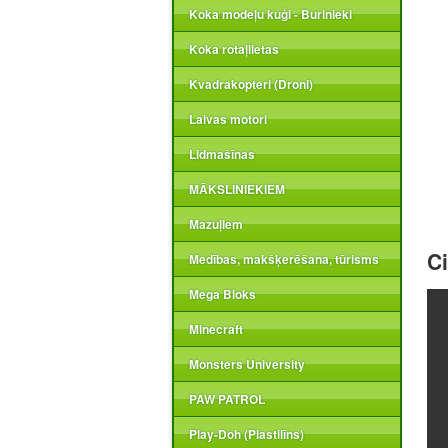
Koka modeļu kuģi - Burinieki
Koka rotaļlietas
Kvadrakopteri (Droni)
Laivas motori
Lidmašīnas
MĀKSLINIEKIEM
Mazuļiem
Ci
Medības, makšķerēšana, tūrisms
Mega Bloks
Minecraft
Monsters University
PAW PATROL
Play-Doh (Plastilīns)