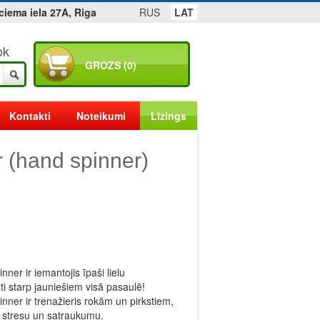
ciema iela 27A, Riga
RUS
LAT
ok
GROZS (0)
Kontakti
Noteikumi
Līzings
 (hand spinner)
nner ir iemantojis īpaši lielu
ti starp jauniešiem visā pasaulē!
inner ir trenažieris rokām un pirkstiem,
 stresu un satraukumu.