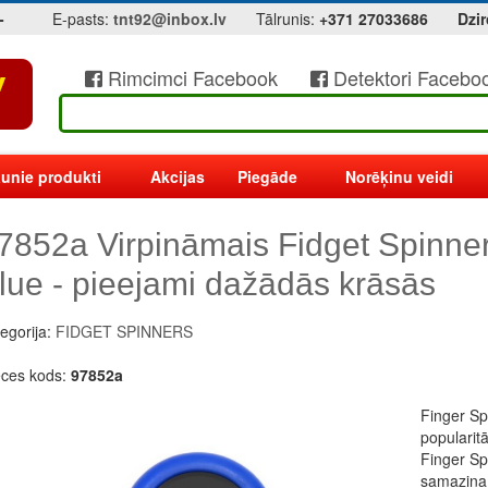
-
E-pasts:
tnt92@inbox.lv
Tālrunis:
+371 27033686
Dzir
Rimcimci Facebook
Detektori Facebo
unie produkti
Akcijas
Piegāde
Norēķinu veidi
7852a Virpināmais Fidget Spinner
lue - pieejami dažādās krāsās
egorija:
FIDGET SPINNERS
eces kods:
97852a
Finger Spi
popularitā
Finger Sp
samazina