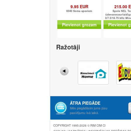
9.95 EUR
215.00 
6540 Soma apaviem
Spole NEL To
ūdensnecaurlaidīg
3/7.5/18.75 kHz Min
70/305/505/
Pievienot grozam
Pievienot 
Ražotāji
ĀTRA PIEGĀDE
Mēs piegādāsim jums jūsu
pasūtījumu īsā laikā.
COPYRIGHT 1995-2026 © RIM CIM CI