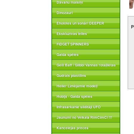
Dāvanu maisiņi
Dinozauri
Eholotes un sonāri DEEPER
P
Ekskluzīvas lelles
FIDGET SPINNERS
Galda spēles
Gelli Baff / Glibbi Vannas rotaļlietas
Gudrais plastilīns
Heller Līmējamie modeļi
Hobijs - Galda spēles
Infrasarkanie sildītāji UFO
Jaunumi no Veikala RimCimCi !!!
Kancelejas preces