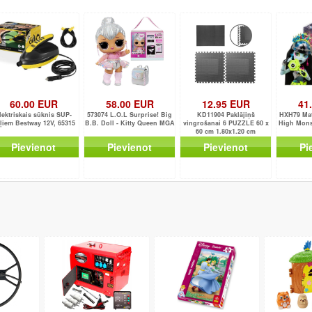
60.00 EUR
58.00 EUR
12.95 EUR
41
lektriskais sūknis SUP-
573074 L.O.L Surprise! Big
KD11904 Paklājiņš
HXH79 Mat
ļiem Bestway 12V, 65315
B.B. Doll - Kitty Queen MGA
vingrošanai 6 PUZZLE 60 x
High Monst
60 cm 1.80x1.20 cm
Pievienot
Pievienot
Pievienot
Pi