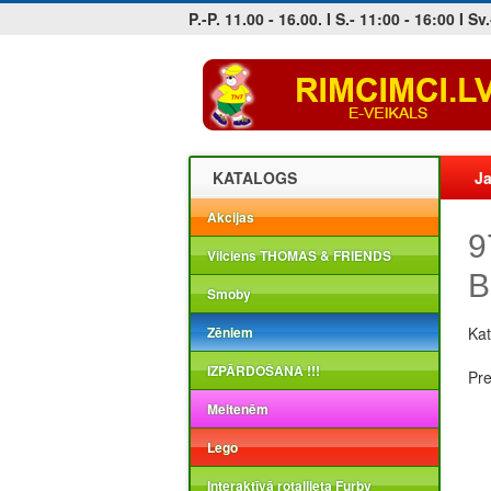
P.-P. 11.00 - 16.00. I S.- 11:00 - 16:00 I Sv.
Jobs at sea and maritime vacancies
KATALOGS
Ja
Akcijas
9
Vilciens THOMAS & FRIENDS
B
Smoby
Zēniem
Kat
IZPĀRDOŠANA !!!
Pr
Meitenēm
Lego
Interaktīvā rotaļlieta Furby