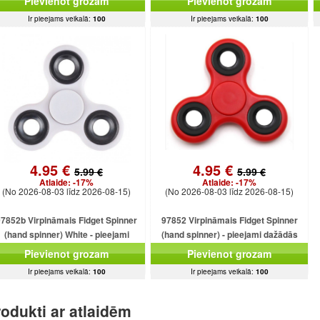
Pievienot grozam
Pievienot grozam
Ir pieejams veikalā:
100
Ir pieejams veikalā:
100
4.95 €
4.95 €
5.99 €
5.99 €
Atlaide:
-17%
Atlaide:
-17%
(No 2026-08-03 līdz 2026-08-15)
(No 2026-08-03 līdz 2026-08-15)
7852b Virpināmais Fidget Spinner
97852 Virpināmais Fidget Spinner
(hand spinner) White - pieejami
(hand spinner) - pieejami dažādās
dažādās krāsās
krāsās
Pievienot grozam
Pievienot grozam
Ir pieejams veikalā:
100
Ir pieejams veikalā:
100
odukti ar atlaidēm