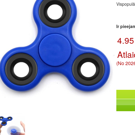
Vispopulā
Ir pieeja
4.95
Atla
(No 2026