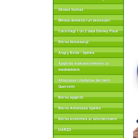
Skolas Somas
Metāla detektori un aksesuāri
Cars/Vāģi 1 un 2 daļa Disney Pixar
Bērnu lietussargi
Angry Birds - Spēles
Apģērbs makšķerniekiem un
medniekiem
Attīstošās rotaļlietas bērniem
Quercetti
Bērnu apģērbi
Bērnu Attīstošās Spēles
Bērnu švammes ar dzīvnieciņiem
DĀRZS