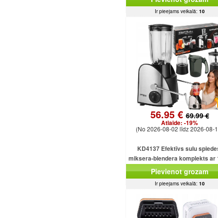
Ir pieejams veikalā:
10
56.95 €
69.99 €
Atlaide:
-19%
(No 2026-08-02 līdz 2026-08-1
KD4137 Efektīvs sulu spiede
miksera-blendera komplekts ar
ml ietilpību un 1500 W smalcinā
Pievienot grozam
Ir pieejams veikalā:
10