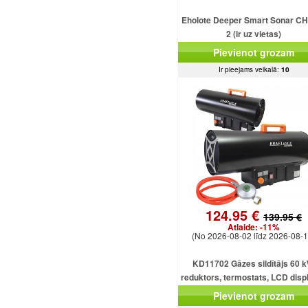
Eholote Deeper Smart Sonar C
2 (ir uz vietas)
Pievienot grozam
Ir pieejams veikalā:
10
124.95 €
139.95 €
Atlaide:
-11%
(No 2026-08-02 līdz 2026-08-1
KD11702 Gāzes sildītājs 60 k
reduktors, termostats, LCD displ
gāzes šļūtene, ventilators
Pievienot grozam