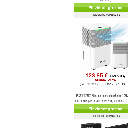
Pievienot grozam
Ir pieejams veikalā:
10
123.95 €
169.99 €
Atlaide:
-27%
(No 2026-08-02 līdz 2026-08-1
KD11787 Gaisa sausinātājs 13L
LCD displejs ar taimeri, kluss (3
2,5 l tvertne
Pievienot grozam
Ir pieejams veikalā:
10