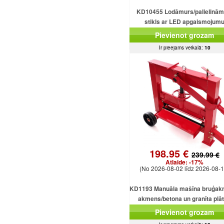
KD10455 Lodāmurs/palielinām
stikls ar LED apgaismojum
Pievienot grozam
Ir pieejams veikalā:
10
198.95 €
239.99 €
Atlaide:
-17%
(No 2026-08-02 līdz 2026-08-1
KD1193 Manuāla mašīna bruģak
akmens/betona un granīta plā
griešanai
Pievienot grozam