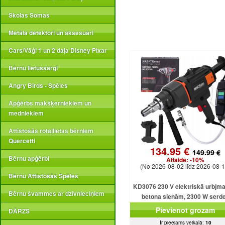
Skolas Somas
Metāla detektori un aksesuāri
Cars/Vāģi 1 un 2 daļa Disney Pixar
Bērnu lietussargi
Angry Birds - Spēles
Apģērbs makšķerniekiem un
medniekiem
Attīstošās rotaļlietas bērniem
Quercetti
134.95 €
149.99 €
Bērnu apģērbi
Atlaide:
-10%
(No 2026-08-02 līdz 2026-08-1
Bērnu Attīstošās Spēles
KD3076 230 V elektriskā urbjm
Bērnu švammes ar dzīvnieciņiem
betona sienām, 2300 W serd
urbjmašīna ar dzesēšanu
Pievienot grozam
DĀRZS
Ir pieejams veikalā:
10