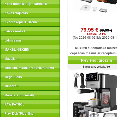
Koka modeļu kuģi - Burinieki
Koka rotaļlietas
Kvadrakopteri (Droni)
79.95 €
89.99 €
Laivas motori
Atlaide:
-11%
(No 2026-08-02 līdz 2026-08-1
Lidmašīnas
KD4220 automātiskā maize
MĀKSLINIEKIEM
cepšanas mašīna ar receptēm 
programmām + saldējumu
Mazuļiem
Pievienot grozam
Ir pieejams veikalā:
10
Medības, makšķerēšana, tūrisms
Mega Bloks
Minecraft
Monsters University
PAW PATROL
Play-Doh (Plastilīns)