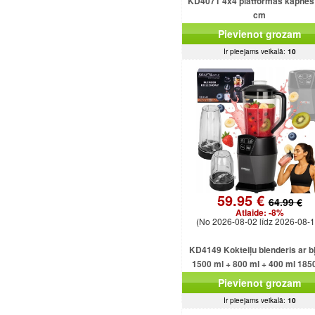
KD4071 4x4 platformas kāpnes
cm
Pievienot grozam
Ir pieejams veikalā:
10
59.95 €
64.99 €
Atlaide:
-8%
(No 2026-08-02 līdz 2026-08-1
KD4149 Kokteiļu blenderis ar b
1500 ml + 800 ml + 400 ml 185
Pievienot grozam
Ir pieejams veikalā:
10