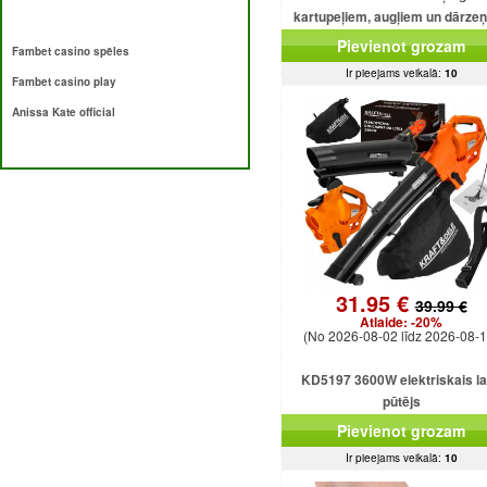
kartupeļiem, augļiem un dārze
Pievienot grozam
Fambet casino spēles
Ir pieejams veikalā:
10
Fambet casino play
Anissa Kate official
31.95 €
39.99 €
Atlaide:
-20%
(No 2026-08-02 līdz 2026-08-1
KD5197 3600W elektriskais l
pūtējs
Pievienot grozam
Ir pieejams veikalā:
10