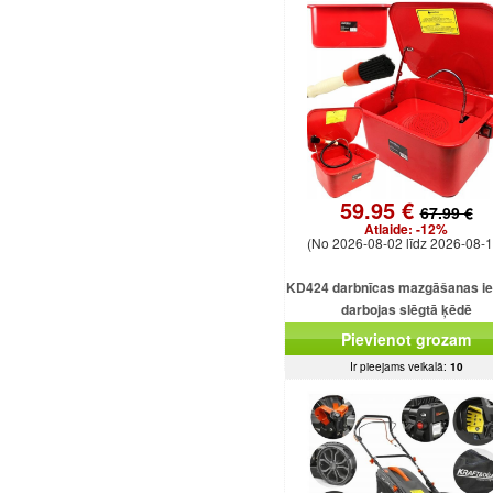
59.95 €
67.99 €
Atlaide:
-12%
(No 2026-08-02 līdz 2026-08-1
KD424 darbnīcas mazgāšanas ie
darbojas slēgtā ķēdē
Pievienot grozam
Ir pieejams veikalā:
10