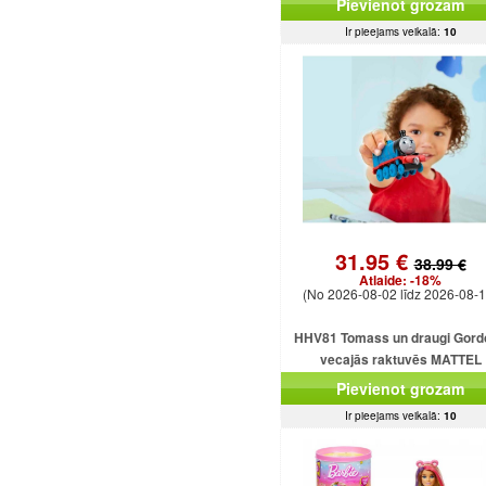
Pievienot grozam
Ir pieejams veikalā:
10
31.95 €
38.99 €
Atlaide:
-18%
(No 2026-08-02 līdz 2026-08-1
HHV81 Tomass un draugi Gord
vecajās raktuvēs MATTEL
Pievienot grozam
Ir pieejams veikalā:
10