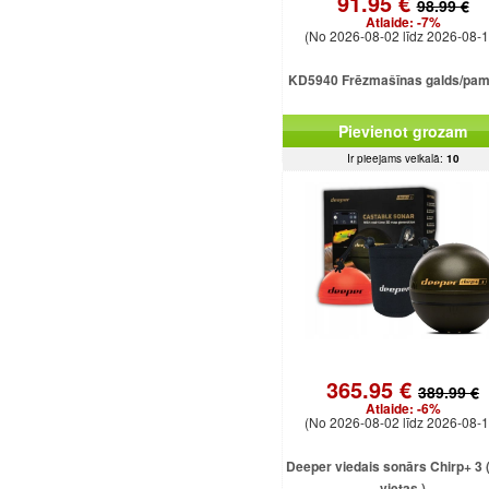
91.95 €
98.99 €
Atlaide:
-7%
(No 2026-08-02 līdz 2026-08-1
KD5940 Frēzmašīnas galds/pam
Pievienot grozam
Ir pieejams veikalā:
10
365.95 €
389.99 €
Atlaide:
-6%
(No 2026-08-02 līdz 2026-08-1
Deeper viedais sonārs Chirp+ 3 ( 
vietas )