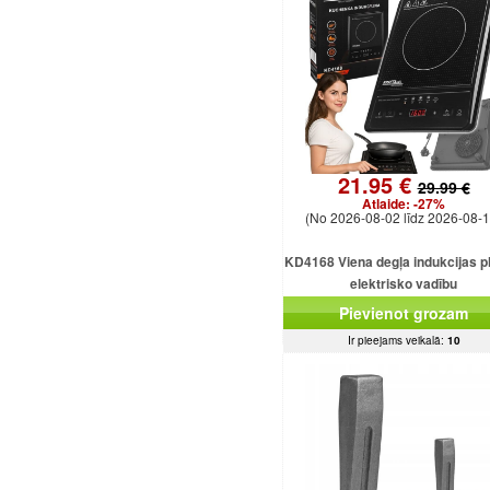
21.95 €
29.99 €
Atlaide:
-27%
(No 2026-08-02 līdz 2026-08-1
KD4168 Viena degļa indukcijas pl
elektrisko vadību
Pievienot grozam
Ir pieejams veikalā:
10