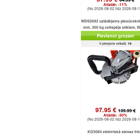
Atlaide:
-11%
(No 2026-08-02 līdz 2026-08-1
WDS2692 uzlādējams piesūcekni
mm, 300 kg celtspēja stiklam, f
un loksnēm
Pievienot grozam
Ir pieejams veikalā:
10
97.95 €
139.99 €
Atlaide:
-30%
(No 2026-08-02 līdz 2026-08-1
KD3084 elektriskā sienas frē