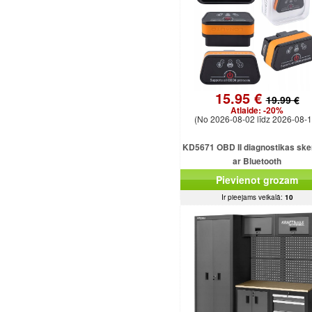
15.95 €
19.99 €
Atlaide:
-20%
(No 2026-08-02 līdz 2026-08-1
KD5671 OBD II diagnostikas ske
ar Bluetooth
Pievienot grozam
Ir pieejams veikalā:
10