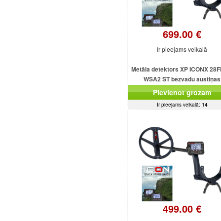
699.00 €
Ir pieejams veikalā
Metāla detektors XP ICONX 28F
WSA2 ST bezvadu austiņas
Pievienot grozam
Ir pieejams veikalā:
14
499.00 €