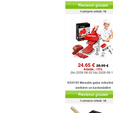
Pievienot grozam
Ir pieejams veikalā:
10
24.65 €
28.99 €
Atlaide:
-15%
(No 2026-08-02 līdz 2026-08-1
KD4193 Manuāls gaļas mīkstinā
steikiem un karbonādēm
Pievienot grozam
Ir pieejams veikalā:
10