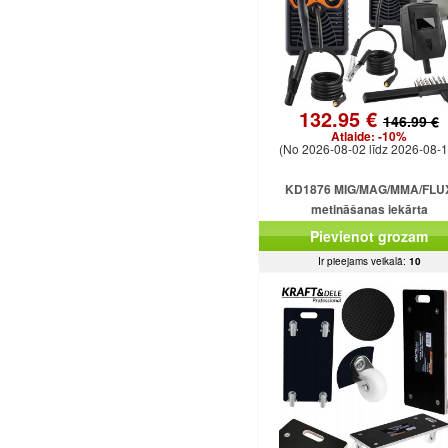
132.95 €
146.99 €
Atlaide:
-10%
(No 2026-08-02 līdz 2026-08-1
KD1876 MIG/MAG/MMA/FLU
metināšanas iekārta
Pievienot grozam
Ir pieejams veikalā:
10