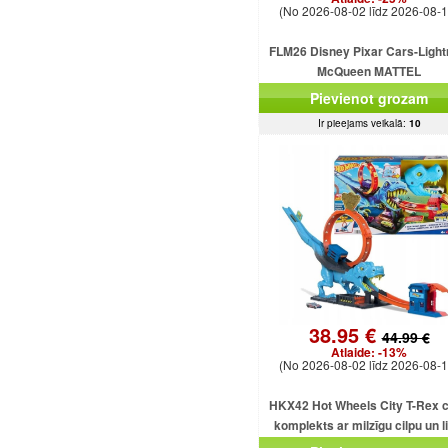
(No 2026-08-02 līdz 2026-08-1
FLM26 Disney Pixar Cars-Light
McQueen MATTEL
Pievienot grozam
Ir pieejams veikalā:
10
38.95 €
44.99 €
Atlaide:
-13%
(No 2026-08-02 līdz 2026-08-1
HKX42 Hot Wheels City T-Rex c
komplekts ar milzīgu cilpu un l
dinozauru