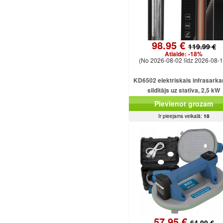
98.95 €
119.99 €
Atlaide:
-18%
(No 2026-08-02 līdz 2026-08-1
KD6502 elektriskais infrasarka
sildītājs uz statīva, 2,5 kW
Pievienot grozam
Ir pieejams veikalā:
10
57.95 €
64.99 €