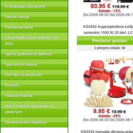
93.95 €
110.99 €
Profesionāli instrumenti
Atlaide:
-15%
(No 2026-08-02 līdz 2026-08-1
Ražots Latvijā
KD4292 Augstspiediena kafij
Riteņbraukšanai
automāts 1500 W, 20 bāri, L
SALIEKAMI GALDI, KRĒSLI UN
displejs
Pievienot grozam
SOLI
Ir pieejams veikalā:
10
Sporta pulksteņi un aproces
Sportam un atpūtai
SUP dēļi un aksesuāri
Suvenīri
Vasaras mantas
Velo trenažieri, aksesuāri un
9.95 €
13.99 €
piederumi
Atlaide:
-29%
(No 2026-08-02 līdz 2026-08-1
Ziemassvētku rotaļlietas
KD4343 manuāla dārzeņu griez