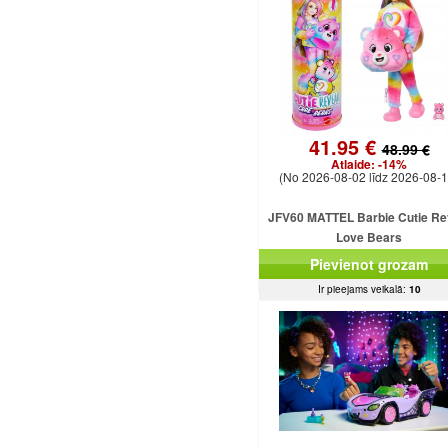
41.95 €
48.99 €
Atlaide:
-14%
(No 2026-08-02 līdz 2026-08-1
JFV60 MATTEL Barbie Cutie Re
Love Bears
Pievienot grozam
Ir pieejams veikalā:
10