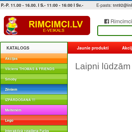
P.-P. 11.00 - 16.00. I S.- 11:00 - 16:00 I Sv.-
E-pasts:
tnt92@in
Rimcimci
Jobs at sea and maritime vacancies
KATALOGS
Jaunie produkti
Akci
Akcijas
Laipni lūdzām
Vilciens THOMAS & FRIENDS
Smoby
Zēniem
IZPĀRDOŠANA !!!
Meitenēm
Lego
Interaktīvā rotaļlieta Furby