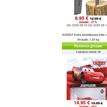
8.95 €
12.99 €
Atlaide:
-31%
(No 2026-08-02 līdz 2026-08-1
KD5957 Koka skaldīšanas ķīlis, r
tērauds, 1,35 kg
Pievienot grozam
Ir pieejams veikalā:
10
14.95 €
19.99 €
Atlaide:
-25%