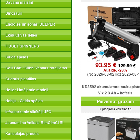
Dāvanu maisiņi
Dinozauri
Eholotes un sonāri DEEPER
Ekskluzīvas lelles
FIDGET SPINNERS
Galda spēles
93.95 €
129.99 €
Gelli Baff / Glibbi Vannas rotaļlietas
Atlaide:
-28%
(No 2026-08-02 līdz 2026-08-1
Gudrais plastilīns
KD3592 akumulatora tauku pisto
Heller Līmējamie modeļi
V x 2 3 Ah + koferis
Hobijs - Galda spēles
Pievienot grozam
Ir pieejams veikalā:
10
Infrasarkanie sildītāji UFO
Jaunumi no Veikala RimCimCi !!!
Kancelejas preces