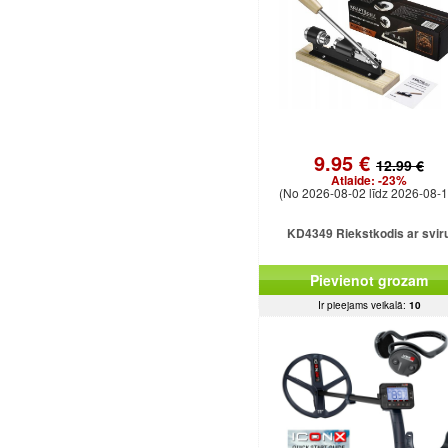
9.95 €
12.99 €
Atlaide:
-23%
(No 2026-08-02 līdz 2026-08-1
KD4349 Riekstkodis ar svir
Pievienot grozam
Ir pieejams veikalā:
10