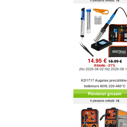
Ir pieejams veikalā:
10
14.95 €
18.99 €
Atlaide:
-21%
(No 2026-08-02 līdz 2026-08-1
KD1717 Augstas precizitāte
lodāmurs 80W, 220-480°C
Pievienot grozam
Ir pieejams veikalā:
10