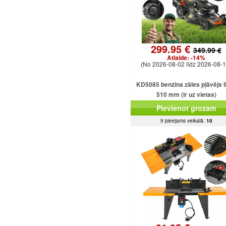
299.95 €
349.99 €
Atlaide:
-14%
(No 2026-08-02 līdz 2026-08-1
KD5085 benzīna zāles pļāvējs 
510 mm (ir uz vietas)
Pievienot grozam
Ir pieejams veikalā:
10