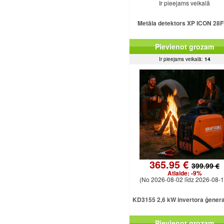
Ir pieejams veikalā
Metāla detektors XP ICON 28
Pievienot grozam
Ir pieejams veikalā:
14
365.95 €
399.99 €
Atlaide:
-9%
(No 2026-08-02 līdz 2026-08-1
KD3155 2,6 kW invertora ģener
Pievienot grozam