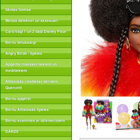
Skolas Somas
Metāla detektori un aksesuāri
Cars/Vāģi 1 un 2 daļa Disney Pixar
Bērnu lietussargi
Angry Birds - Spēles
Apģērbs makšķerniekiem un
medniekiem
Attīstošās rotaļlietas bērniem
Quercetti
Bērnu apģērbi
Bērnu Attīstošās Spēles
Bērnu švammes ar dzīvnieciņiem
DĀRZS