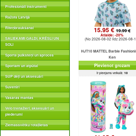
Profesionāli instrumenti
Ražots Latvijā
Riteņbraukšanai
15.95 €
19.99 €
Atlaide:
-20%
SALIEKAMI GALDI, KRĒSLI UN
(No 2026-08-02 līdz 2026-08-1
SOLI
HJT10 MATTEL Barbie Fashioni
Sporta pulksteņi un aproces
Ken
Pievienot grozam
Sportam un atpūtai
Ir pieejams veikalā:
10
SUP dēļi un aksesuāri
Suvenīri
Vasaras mantas
Velo trenažieri, aksesuāri un
piederumi
Ziemassvētku rotaļlietas