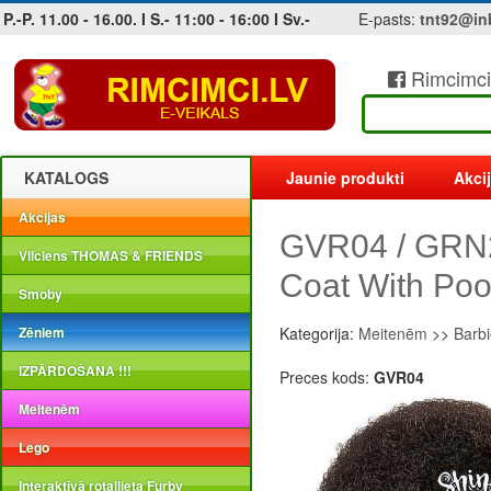
P.-P. 11.00 - 16.00. I S.- 11:00 - 16:00 I Sv.-
E-pasts:
tnt92@in
Rimcimci
Jobs at sea and maritime vacancies
KATALOGS
Jaunie produkti
Akci
Akcijas
GVR04 / GRN27
Vilciens THOMAS & FRIENDS
Coat With Poo
Smoby
Zēniem
Kategorija:
Meitenēm
>>
Barbi
IZPĀRDOŠANA !!!
Preces kods:
GVR04
Meitenēm
Lego
Interaktīvā rotaļlieta Furby