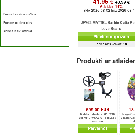
41.95 €
48.99 €
Atlaide:
-14%
(No 2026-08-02 līdz 2026-08-1
Fambet casino spēles
JFV62 MATTEL Barbie Cutie Re
Fambet casino play
Love Bears
Anissa Kate official
Pievienot grozam
Ir pieejams veikalā:
10
Produkti ar atlaid
599.00 EUR
18
Metāla detektors XP ICON
Mega Con
28FMF + WSA2 ST bezvadu
Beasts Gol
austiņas
M
Pievienot
Pi