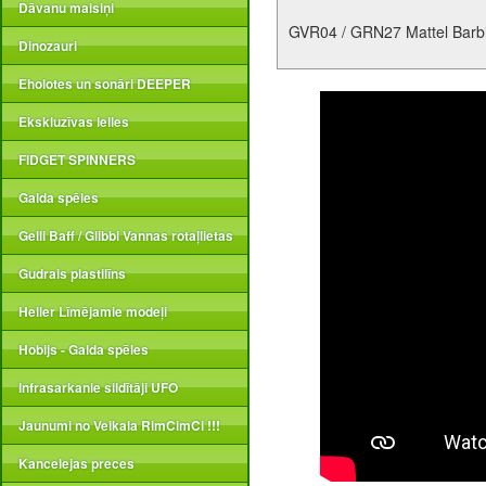
Dāvanu maisiņi
GVR04 / GRN27 Mattel Barbi
Dinozauri
Eholotes un sonāri DEEPER
Ekskluzīvas lelles
FIDGET SPINNERS
Galda spēles
Gelli Baff / Glibbi Vannas rotaļlietas
Gudrais plastilīns
Heller Līmējamie modeļi
Hobijs - Galda spēles
Infrasarkanie sildītāji UFO
Jaunumi no Veikala RimCimCi !!!
Kancelejas preces