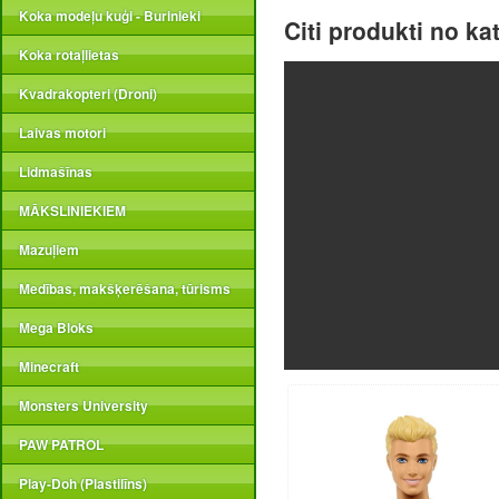
Koka modeļu kuģi - Burinieki
Citi produkti no ka
Koka rotaļlietas
Kvadrakopteri (Droni)
Laivas motori
Lidmašīnas
MĀKSLINIEKIEM
Mazuļiem
Medības, makšķerēšana, tūrisms
Mega Bloks
Minecraft
Monsters University
PAW PATROL
Play-Doh (Plastilīns)