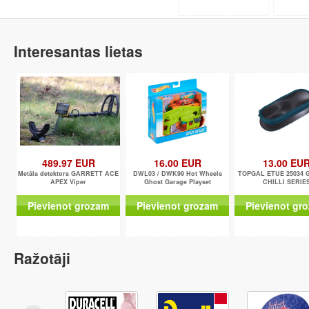
Interesantas lietas
489.97 EUR
16.00 EUR
13.00 EU
Metāla detektors GARRETT ACE
DWL03 / DWK99 Hot Wheels
TOPGAL ETUE 25034 G
APEX Viper
Ghost Garage Playset
CHILLI SERIE
Pievienot grozam
Pievienot grozam
Pievienot gr
Ražotāji