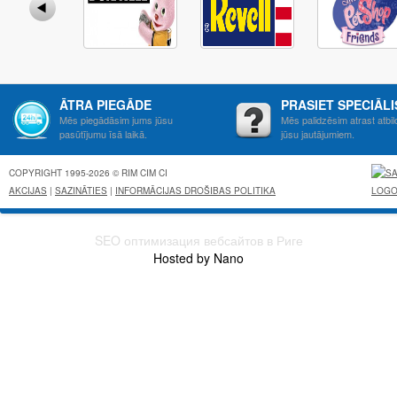
ĀTRA PIEGĀDE
PRASIET SPECIĀL
Mēs piegādāsim jums jūsu
Mēs palidzēsim atrast atbil
pasūtījumu īsā laikā.
jūsu jautājumiem.
COPYRIGHT 1995-2026 © RIM CIM CI
AKCIJAS
|
SAZINĀTIES
|
INFORMĀCIJAS DROŠIBAS POLITIKA
SEO оптимизация вебсайтов в Риге
Hosted by Nano