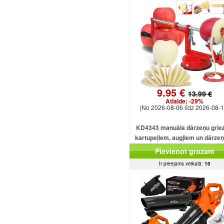
9.95 €
13.99 €
Atlaide:
-29%
(No 2026-08-06 līdz 2026-08-1
KD4343 manuāla dārzeņu griez
kartupeļiem, augļiem un dārze
Pievienot grozam
Ir pieejams veikalā:
10