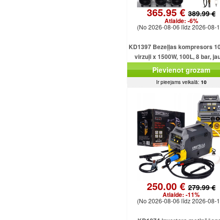
365.95 €
389.99 €
Atlaide:
-6%
(No 2026-08-06 līdz 2026-08-1
KD1397 Bezeļļas kompresors 10
virzuļi x 1500W, 100L, 8 bar, ja
jaudīgs modelis
Pievienot grozam
Ir pieejams veikalā:
10
250.00 €
279.99 €
Atlaide:
-11%
(No 2026-08-06 līdz 2026-08-1