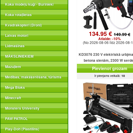
Koka modeļu kuģi - Burinieki
Koka rotaļlietas
Kvadrakopteri (Droni)
134.95 €
149.99 €
Laivas motori
Atlaide:
-10%
(No 2026-08-06 līdz 2026-08-1
Lidmašīnas
KD3076 230 V elektriskā urbjm
MĀKSLINIEKIEM
betona sienām, 2300 W serd
urbjmašīna ar dzesēšanu
Mazuļiem
Pievienot grozam
Ir pieejams veikalā:
10
Medības, makšķerēšana, tūrisms
Mega Bloks
Minecraft
Monsters University
PAW PATROL
Play-Doh (Plastilīns)