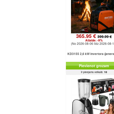
365.95 €
399.99 €
Atlaide:
-9%
(No 2026-08-06 līdz 2026-08-1
KD3155 2,6 kW invertora ģener
Pievienot grozam
Ir pieejams veikalā:
10