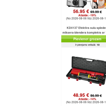
56.95 €
69.99 €
Atlaide:
-19%
(No 2026-08-06 līdz 2026-08-1
KD4137 Efektīvs sulu spiede
miksera-blendera komplekts ar
ml ietilpību un 1500 W smalcinā
Pievienot grozam
Ir pieejams veikalā:
10
48.95 €
56.99 €
Atlaide:
-14%
(No 2026-08-06 līdz 2026-08-1