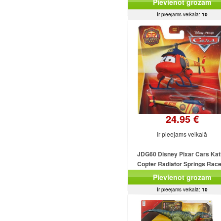
Pievienot grozam
Ir pieejams veikalā:
10
24.95 €
Ir pieejams veikalā
JDG60 Disney Pixar Cars Kat
Copter Radiator Springs Rac
Rescue MATTEL
Pievienot grozam
Ir pieejams veikalā:
10