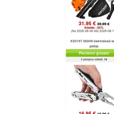
31.95 €
39.99 €
Atlaide:
-20%
(No 2026-08-06 līdz 2026-08-1
KD5197 3600W elektriskais l
pūtējs
Pievienot grozam
Ir pieejams veikalā:
10
16.95 €
19.99 €