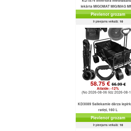
KD1874 invertora metināšan
iekārta MIGOMAT MIG/MAG 
FCAW Flux TIG Lift 250A
Pievienot grozam
Ir pieejams veikalā:
10
58.75 €
66.99 €
Atlaide:
-12%
(No 2026-08-06 līdz 2026-08-1
KD3089 Saliekamie dārza iepir
ratiņi, 160 L
Pievienot grozam
Ir pieejams veikalā:
10