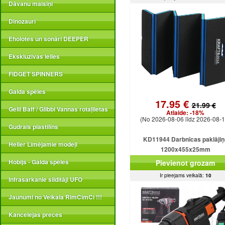
Dāvanu maisiņi
Dinozauri
Eholotes un sonāri DEEPER
Ekskluzīvas lelles
FIDGET SPINNERS
Galda spēles
17.95 €
21.99 €
Gelli Baff / Glibbi Vannas rotaļlietas
Atlaide:
-18%
(No 2026-08-06 līdz 2026-08-1
Gudrais plastilīns
KD11944 Darbnīcas paklājiņ
Heller Līmējamie modeļi
1200x455x25mm
Hobijs - Galda spēles
Pievienot grozam
Ir pieejams veikalā:
10
Infrasarkanie sildītāji UFO
Jaunumi no Veikala RimCimCi !!!
Kancelejas preces