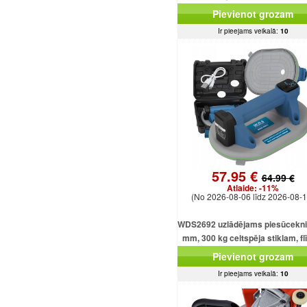
Pievienot grozam
Ir pieejams veikalā:
10
57.95 €
64.99 €
Atlaide:
-11%
(No 2026-08-06 līdz 2026-08-1
WDS2692 uzlādējams piesūcekni
mm, 300 kg celtspēja stiklam, f
un loksnēm
Pievienot grozam
Ir pieejams veikalā:
10