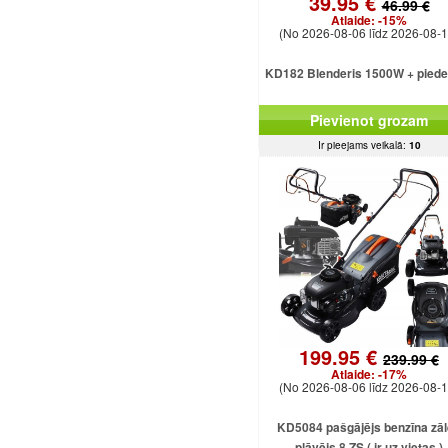
39.95 €
46.99 €
Atlaide:
-15%
(No 2026-08-06 līdz 2026-08-1
KD182 Blenderis 1500W + pied
Pievienot grozam
Ir pieejams veikalā:
10
199.95 €
239.99 €
Atlaide:
-17%
(No 2026-08-06 līdz 2026-08-1
KD5084 pašgājējs benzīna zā
pļāvējs 8 ZS ( ir uz vietas )