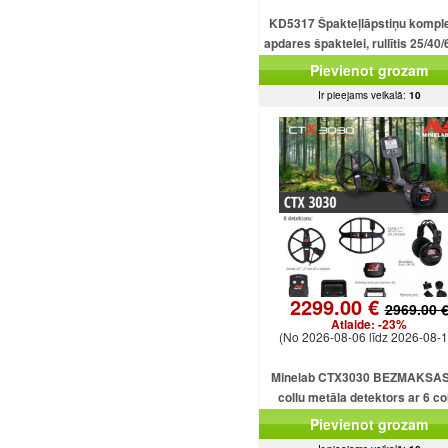
KD5317 Špakteļlāpstiņu kompl
apdares špaktelei, rullītis 25/40/
cm.
Pievienot grozam
Ir pieejams veikalā:
10
2299.00 €
2969.00 
Atlaide:
-23%
(No 2026-08-06 līdz 2026-08-1
Minelab CTX3030 BEZMAKSAS
collu metāla detektors ar 6 co
dubultdimensiju spolēm CTX303
Pievienot grozam