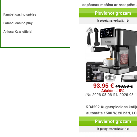
cepšanas mašīna ar receptēm 
programmām + saldējumu
Pievienot grozam
Fambet casino spēles
Ir pieejams veikalā:
10
Fambet casino play
Anissa Kate official
93.95 €
110.99 €
Atlaide:
-15%
(No 2026-08-06 līdz 2026-08-1
KD4292 Augstspiediena kafij
automāts 1500 W, 20 bāri, L
displejs
Pievienot grozam
Ir pieejams veikalā:
10