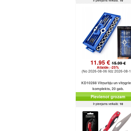
Ir pieejams veikalā:
10
11.95 €
15.99 €
Atlaide:
-25%
(No 2026-08-06 līdz 2026-08-1
KD10288 Vītņurbju un vītņgri
komplekts, 20 gab.
Pievienot grozam
Ir pieejams veikalā:
10