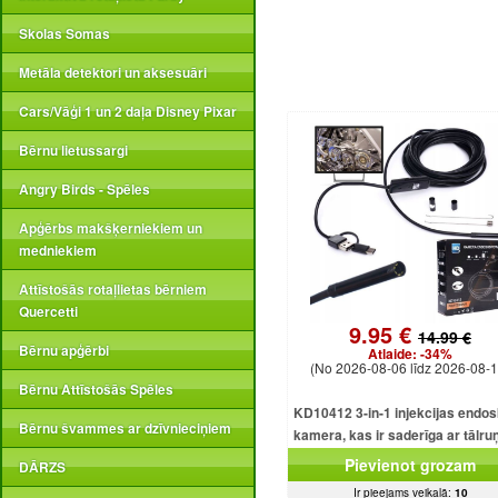
Skolas Somas
Metāla detektori un aksesuāri
Cars/Vāģi 1 un 2 daļa Disney Pixar
Bērnu lietussargi
Angry Birds - Spēles
Apģērbs makšķerniekiem un
medniekiem
Attīstošās rotaļlietas bērniem
Quercetti
9.95 €
14.99 €
Bērnu apģērbi
Atlaide:
-34%
(No 2026-08-06 līdz 2026-08-1
Bērnu Attīstošās Spēles
KD10412 3-in-1 injekcijas endo
Bērnu švammes ar dzīvnieciņiem
kamera, kas ir saderīga ar tālru
USB, Android, iOS, Window
Pievienot grozam
DĀRZS
Ir pieejams veikalā:
10