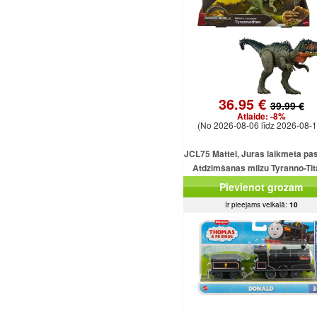
36.95 €
39.99 €
Atlaide:
-8%
(No 2026-08-06 līdz 2026-08-1
JCL75 Mattel, Juras laikmeta pa
Atdzimšanas milzu Tyranno-Ti
uzbrukuma dinozaura figūriņ
Pievienot grozam
Ir pieejams veikalā:
10