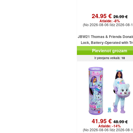
24.95 €
26.99 €
Atlaide:
-8%
(No 2026-08-06 līdz 2026-08-1
JBW21 Thomas & Friends Donal
Lock, Battery-Operated with T
MATTEL
Pievienot grozam
Ir pieejams veikalā:
10
41.95 €
48.99 €
Atlaide:
-14%
(No 2026-08-06 līdz 2026-08-1