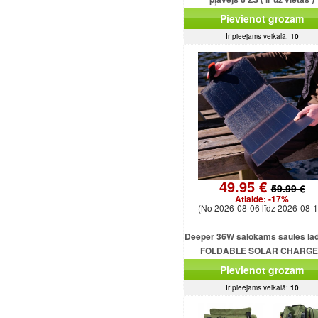
Pievienot grozam
Ir pieejams veikalā:
10
49.95 €
59.99 €
Atlaide:
-17%
(No 2026-08-06 līdz 2026-08-1
Deeper 36W salokāms saules lād
FOLDABLE SOLAR CHARG
DEEPER 36W
Pievienot grozam
Ir pieejams veikalā:
10