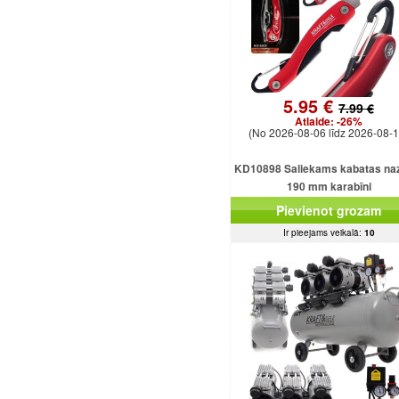
5.95 €
7.99 €
Atlaide:
-26%
(No 2026-08-06 līdz 2026-08-1
KD10898 Saliekams kabatas naz
190 mm karabīni
Pievienot grozam
Ir pieejams veikalā:
10