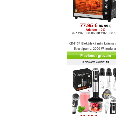
77.95 €
86.99 €
Atlaide:
-10%
(No 2026-08-06 līdz 2026-08-1
KD4134 Elektriskā mini krāsns 
litru tilpumu, 2000 W jaudu, a
dažādām funkcijām un piederu
Pievienot grozam
Ir pieejams veikalā:
10