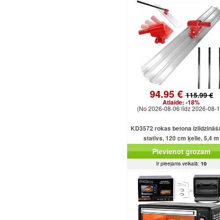
94.95 €
115.99 €
Atlaide:
-18%
(No 2026-08-06 līdz 2026-08-1
KD3572 rokas betona izlīdzinā
statīvs, 120 cm ķelle, 5,4 m
regulējams kāts
Pievienot grozam
Ir pieejams veikalā:
10