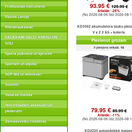
93.95 €
129.99 €
Profesionāli instrumenti
Atlaide:
-28%
(No 2026-08-06 līdz 2026-08-1
Ražots Latvijā
KD3592 akumulatora tauku pisto
Riteņbraukšanai
V x 2 3 Ah + koferis
SALIEKAMI GALDI, KRĒSLI UN
Pievienot grozam
SOLI
Ir pieejams veikalā:
10
Sporta pulksteņi un aproces
Sportam un atpūtai
SUP dēļi un aksesuāri
Suvenīri
Vasaras mantas
Velo trenažieri, aksesuāri un
79.95 €
89.99 €
piederumi
Atlaide:
-11%
(No 2026-08-06 līdz 2026-08-1
Ziemassvētku rotaļlietas
KD4220 automātiskā maize