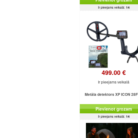
Ir pieejams veikalā:
14
499.00 €
Ir pieejams veikalā
Metāla detektors XP ICON 28
Pievienot grozam
Ir pieejams veikalā:
14