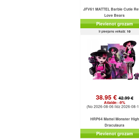
JFV61 MATTEL Barbie Cutie Re
Love Bears
Pievienot grozam
Ir pieejams veikalā:
10
38.95 €
42.99 €
Atlaide:
-9%
(No 2026-08-06 līdz 2026-08-1
HRP64 Mattel Monster High
Draculaura
Pievienot grozam