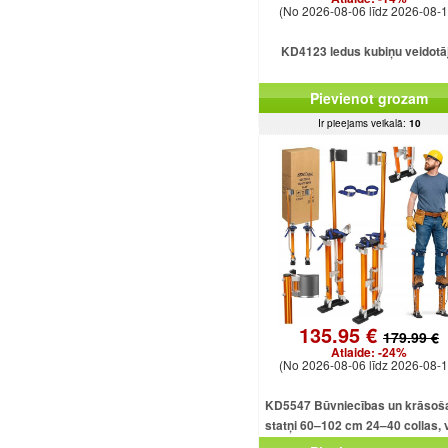
(No 2026-08-06 līdz 2026-08-1
KD4123 ledus kubiņu veidotā
Pievienot grozam
Ir pieejams veikalā:
10
135.95 €
179.99 €
Atlaide:
-24%
(No 2026-08-06 līdz 2026-08-1
KD5547 Būvniecības un krāsoš
statņi 60–102 cm 24–40 collas, v
alumīnija