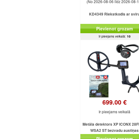
(No 2026-08-06 līdz 2026-08-1
KD4349 Riekstkodis ar svir
Pievienot grozam
Ir pieejams veikalā:
10
699.00 €
Ir pieejams veikalā
Metāla detektors XP ICONX 28F
WSA2 ST bezvadu austiņas
Pievienot grozam