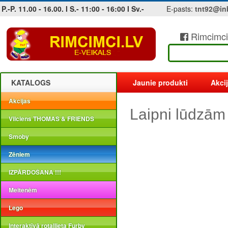
P.-P. 11.00 - 16.00. I S.- 11:00 - 16:00 I Sv.-
E-pasts:
tnt92@in
Rimcimci
Jobs at sea and maritime vacancies
KATALOGS
Jaunie produkti
Akci
Akcijas
Laipni lūdzām
Vilciens THOMAS & FRIENDS
Smoby
Zēniem
IZPĀRDOŠANA !!!
Meitenēm
Lego
Interaktīvā rotaļlieta Furby