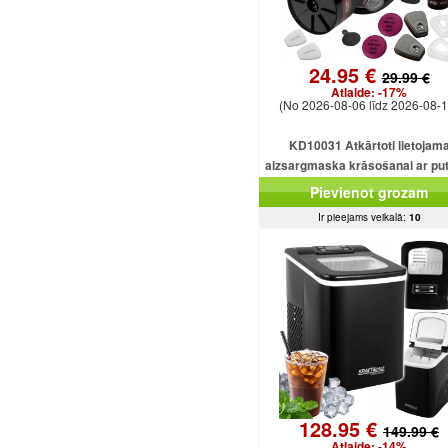
24.95 €
29.99 €
Atlaide:
-17%
(No 2026-08-06 līdz 2026-08-1
KD10031 Atkārtoti lietojam
aizsargmaska ​​krāsošanai ar pu
filtru.
Pievienot grozam
Ir pieejams veikalā:
10
128.95 €
149.99 €
Atlaide:
-14%