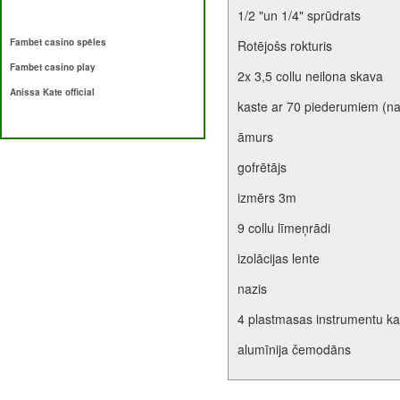
1/2 "un 1/4" sprūdrats
Fambet casino spēles
Rotējošs rokturis
Fambet casino play
2x 3,5 collu neilona skava
Anissa Kate official
kaste ar 70 piederumiem (nag
āmurs
gofrētājs
izmērs 3m
9 collu līmeņrādi
izolācijas lente
nazis
4 plastmasas instrumentu ka
alumīnija čemodāns