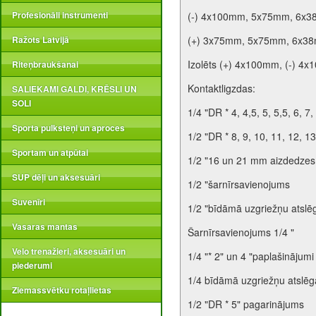
Profesionāli instrumenti
(-) 4x100mm, 5x75mm, 6x
Ražots Latvijā
(+) 3x75mm, 5x75mm, 6x3
Izolēts (+) 4x100mm, (-) 4
Riteņbraukšanai
Kontaktligzdas:
SALIEKAMI GALDI, KRĒSLI UN
SOLI
1/4 "DR * 4, 4,5, 5, 5,5, 6, 7
Sporta pulksteņi un aproces
1/2 "DR * 8, 9, 10, 11, 12, 1
Sportam un atpūtai
1/2 "16 un 21 mm aizdedzes
SUP dēļi un aksesuāri
1/2 "šarnīrsavienojums
Suvenīri
1/2 "bīdāmā uzgriežņu atslē
Vasaras mantas
Šarnīrsavienojums 1/4 "
Velo trenažieri, aksesuāri un
1/4 "* 2" un 4 "paplašinājumi
piederumi
1/4 bīdāmā uzgriežņu atslēg
Ziemassvētku rotaļlietas
1/2 "DR * 5" pagarinājums