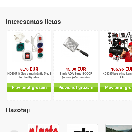
Interesantas lietas
6.70 EUR
45.00 EUR
105.95 EU
KD4007 Mājas pagarinātājs 5m, 3
Black ADA Sand SCOOP
KD1385 bez eļļas kom
kontaktligzdas
(nerūsējošā tērauda)
24L
Pievienot grozam
Pievienot grozam
Pievienot gr
Ražotāji