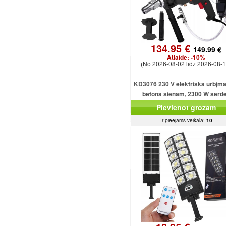
134.95 €
149.99 €
Atlaide:
-10%
(No 2026-08-02 līdz 2026-08-1
KD3076 230 V elektriskā urbjm
betona sienām, 2300 W serd
urbjmašīna ar dzesēšanu
Pievienot grozam
Ir pieejams veikalā:
10