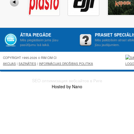
ĀTRA PIEGĀDE
PRASIET SPECIĀL
Mēs piegādāsim jums jūsu
Mēs palidzēsim atrast atbil
pasūtījumu īsā laikā.
jūsu jautājumiem.
COPYRIGHT 1995-2026 © RIM CIM CI
AKCIJAS
|
SAZINĀTIES
|
INFORMĀCIJAS DROŠIBAS POLITIKA
SEO оптимизация вебсайтов в Риге
Hosted by Nano