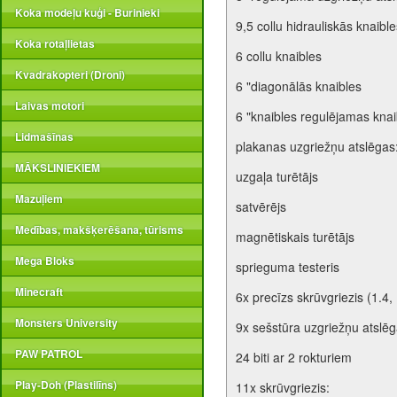
Koka modeļu kuģi - Burinieki
9,5 collu hidrauliskās knaible
Koka rotaļlietas
6 collu knaibles
Kvadrakopteri (Droni)
6 "diagonālās knaibles
Laivas motori
6 "knaibles regulējamas knai
Lidmašīnas
plakanas uzgriežņu atslēgas:
MĀKSLINIEKIEM
uzgaļa turētājs
Mazuļiem
satvērējs
Medības, makšķerēšana, tūrisms
magnētiskais turētājs
Mega Bloks
sprieguma testeris
Minecraft
6x precīzs skrūvgriezis (1.4, 
Monsters University
9x sešstūra uzgriežņu atslēga 
PAW PATROL
24 biti ar 2 rokturiem
Play-Doh (Plastilīns)
11x skrūvgriezis: