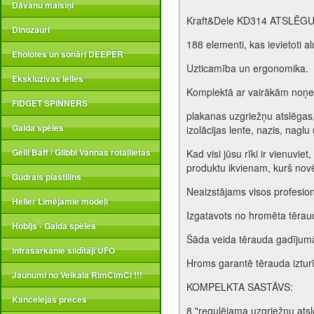
Dāvanu maisiņi
Kraft&Dele KD314 ATSLĒG
Dinozauri
188 elementi, kas ievietoti 
Eholotes un sonāri DEEPER
Uzticamība un ergonomika.
Ekskluzīvas lelles
Komplektā ar vairākām noņe
FIDGET SPINNERS
plakanas uzgriežņu atslēgas,
Galda spēles
izolācijas lente, nazis, naglu
Gelli Baff / Glibbi Vannas rotaļlietas
Kad visi jūsu rīki ir vienuvi
produktu ikvienam, kurš novē
Gudrais plastilīns
Neaizstājams visos profesio
Heller Līmējamie modeļi
Izgatavots no hromēta tērau
Hobijs - Galda spēles
Šāda veida tērauda gadījumā 
Infrasarkanie sildītāji UFO
Hroms garantē tērauda izturī
Jaunumi no Veikala RimCimCi !!!
KOMPELKTA SASTĀVS:
Kancelejas preces
8 "regulējama uzgriežņu ats