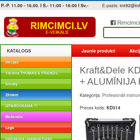
P.-P. 11.00 - 16.00. I S.- 11:00 - 16:00 I Sv.-
E-pasts:
tnt92@in
Rimcimci
Jobs at sea and maritime vacancies
KATALOGS
Jaunie produkti
Akci
Akcijas
Kraft&Dele 
Vilciens THOMAS & FRIENDS
+ ALUMĪNIJA
Smoby
Zēniem
Kategorija:
Profesionāli instru
IZPĀRDOŠANA !!!
Preces kods:
KD314
Meitenēm
Lego
Interaktīvā rotaļlieta Furby