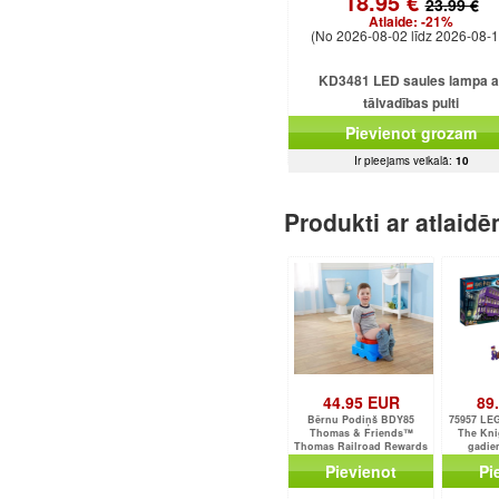
18.95 €
23.99 €
Atlaide:
-21%
(No 2026-08-02 līdz 2026-08-1
KD3481 LED saules lampa a
tālvadības pulti
Pievienot grozam
Ir pieejams veikalā:
10
Produkti ar atlaid
44.95 EUR
89
Bērnu Podiņš BDY85
75957 LEG
Thomas & Friends™
The Kni
Thomas Railroad Rewards
gadie
Potty
Pievienot
Pi