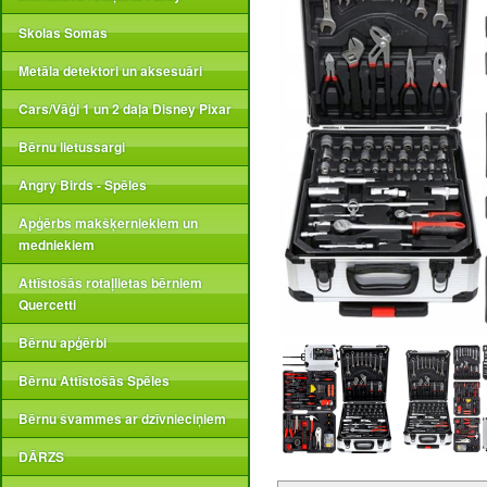
Skolas Somas
Metāla detektori un aksesuāri
Cars/Vāģi 1 un 2 daļa Disney Pixar
Bērnu lietussargi
Angry Birds - Spēles
Apģērbs makšķerniekiem un
medniekiem
Attīstošās rotaļlietas bērniem
Quercetti
Bērnu apģērbi
Bērnu Attīstošās Spēles
Bērnu švammes ar dzīvnieciņiem
DĀRZS