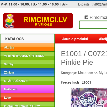
P.-P. 11.00 - 16.00. I S.- 11:00 - 16:00 I Sv.-
E-pasts:
tnt92@in
Rimcimci
Jobs at sea and maritime vacancies
KATALOGS
Jaunie produkti
Akci
Akcijas
E1001 / C0721
Vilciens THOMAS & FRIENDS
Pinkie Pie
Smoby
Zēniem
Kategorija:
Meitenēm
>>
My Li
IZPĀRDOŠANA !!!
Preces kods:
E1001
Meitenēm
Lego
Interaktīvā rotaļlieta Furby