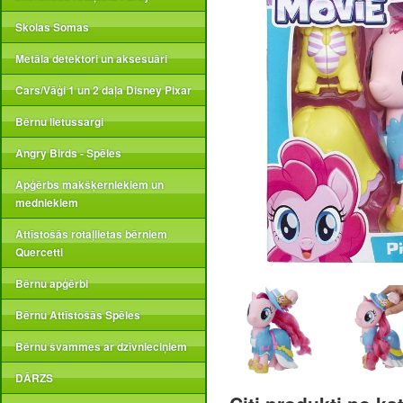
Skolas Somas
Metāla detektori un aksesuāri
Cars/Vāģi 1 un 2 daļa Disney Pixar
Bērnu lietussargi
Angry Birds - Spēles
Apģērbs makšķerniekiem un
medniekiem
Attīstošās rotaļlietas bērniem
Quercetti
Bērnu apģērbi
Bērnu Attīstošās Spēles
Bērnu švammes ar dzīvnieciņiem
DĀRZS