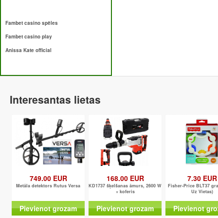
Fambet casino spēles
Fambet casino play
Anissa Kate official
Interesantas lietas
749.00 EUR
168.00 EUR
7.30 EUR
Metāla detektors Rutus Versa
KD1737 šķelšanas āmurs, 2600 W
Fisher-Price BLT37 gra
+ koferis
Uz Vietas)
Pievienot grozam
Pievienot grozam
Pievienot gr