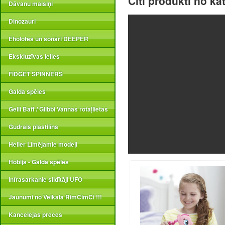
Citi produkti no ka
Dāvanu maisiņi
Dinozauri
Eholotes un sonāri DEEPER
Ekskluzīvas lelles
FIDGET SPINNERS
Galda spēles
Gelli Baff / Glibbi Vannas rotaļlietas
Gudrais plastilīns
Heller Līmējamie modeļi
Hobijs - Galda spēles
Infrasarkanie sildītāji UFO
Jaunumi no Veikala RimCimCi !!!
Kancelejas preces