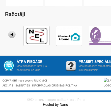
Ražotāji
ĀTRA PIEGĀDE
PRASIET SPECIĀL
Mēs piegādāsim jums jūsu
Mēs palidzēsim atrast atbil
pasūtījumu īsā laikā.
jūsu jautājumiem.
COPYRIGHT 1995-2026 © RIM CIM CI
AKCIJAS
|
SAZINĀTIES
|
INFORMĀCIJAS DROŠIBAS POLITIKA
SEO оптимизация вебсайтов в Риге
Hosted by Nano