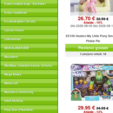
Koka modeļu kuģi - Burinieki
Koka rotaļlietas
26.70 €
32.99 €
Kvadrakopteri (Droni)
Atlaide:
-19%
(No 2026-08-05 līdz 2026-08-1
Laivas motori
E5106 Hasbro My Little Pony Sm
Lidmašīnas
Pinkie Pie
Pievienot grozam
MĀKSLINIEKIEM
Ir pieejams veikalā:
10
Mazuļiem
Medības, makšķerēšana, tūrisms
Mega Bloks
Minecraft
Monsters University
PAW PATROL
29.95 €
34.95 €
Play-Doh (Plastilīns)
Atlaide:
-14%